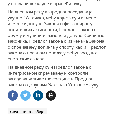
Високи савет тужилаца. Такође, норма
у посланичке клупе и правећи буку.
законска је јасна да ће та тела приликом
На дневном реду ванредног заседања је
избора водити рачуна о националном саставу.
укупно 18 тачака, међу којима су и измене
И то је међународни стандард, и то је оно што
измене и допуне Закона о финансирању
покрива и Устав Републике Србије о једнакој
политичких активности, Предлог закона о
доступности. Значи, водиће рачуна и о
оружју и муницији, измене и допуне Кривичног
националном саставу. То је норма која је и
законика, Предлог закона о изменама Закона
прихваћена у међународним документима",
о спречавању допинга у спорту, као и Предлог
указао је Вујић.
закона о правном положају међународних
спортских савеза.
На дневном реду су и Предлог закона о
интегрисаном спречавању и контроли
загађивања животне средине и Предлог
закона о допунама Закона о Уставном суду.
Скупштина Србије