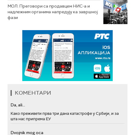
МОЛ: Преговори са продавцем НИС-а и
надлежним органима напредују ка завршној
фази
КОМЕНТАРИ
Da, ali...
Како преживети прва три дана катастрофе у Србији, и за
шта нас припрема ЕУ
Dvojnik mog oca