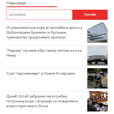
Најновије
Осумњичени код којих је пронађена дрога у
Добановцима бранили се ћутањем,
тужилаштво предложило притвор
"Рајанер" од зиме обуставља летове из и ка
Нишу
Скуп "најснажнијих" у Новим Козарцима
Дачић: Штаб забранио непотребну
потрошњу воде, ситуација са пожарима и
водостајем нешто боља