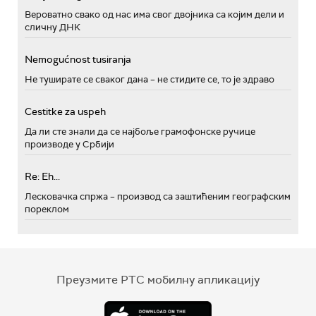
Вероватно свако од нас има свог двојника са којим дели и
сличну ДНК
Nemogućnost tusiranja
Не туширате се сваког дана – не стидите се, то је здраво
Cestitke za uspeh
Да ли сте знали да се најбоље грамофонске ручице
производе у Србији
Re: Eh...
Лесковачка спржа – производ са заштићеним географским
пореклом
Преузмите РТС мобилну апликацију