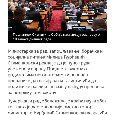
закона о допунама Закона о Уставном суду.
"Наравно, Високи савет судства, Високи савет
тужилаштва, приликом избора воде рачуна и о
националном саставу, али и судије се бирају на
основу стручности и оспособљености и то су
објективни, јасни, мерљиви критеријуми
приликом избора", нагласио је Вујић.
Посланици Скупштине Србије настављају расправу о
18 тачака дневног реда
Посланик СДА Санџака Ахмедин Шкријељ
потом је тврдио да је министар овом изјавом
Министарка за рад, запошљавање, борачка и
свим припадницима националних мањина
социјална питања Милица Ђурђевић
"занегирао" Уставом гарантовано право на
Стаменковски рекла је да је пуно труда
сразмерну заступљеност у државним
уложено у израду Предлога закона о
органима.
родитељима неговатељима и позвала
Вујић је, одговарајући Шкријељу, истакао да је
посланике да гласају за њега, истичући да
закон врло јасан и не прави никакву
политичке разлике не смеју да буду препрека
дискриминацију.
за подршку том закону.
"Оно што је исто тако врло јасно, Уставом
Јучерашњи рад обележила је краћа пауза због
Републике Србије надлежна тела за избор
тога што је део опозиције ометао говор
судија и тужилаца су Високи савет судства и
министарке Ђурђевић Стаменковски ударајући