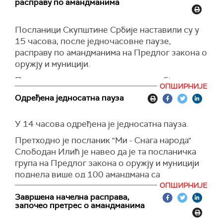
расправу по амандманима
Посланици опозиције су током расправе
образлагали амандмане које су предложили,
Посланици Скупштине Србије наставили су у
па је тако посланица Зелено левог фронта
15 часова, после једночасовне паузе,
Биљана Ђорђевић навела да се амандаман те
расправу по амандманима на Предлог закона о
странке односи на прецизније дефинисање
оружју и муницији.
цивилног стрелишта, док је Ахмедин Шкријељ
из СДА Санџака образложио амандман којим
Посланици су пре паузе завршили обједињену
ОПШИРНИЈЕ
се тражи прецизније дефинисање шта је 3Д
начелну расправу о 18 тачака дневног реда, а
Одређена једносатна пауза
штампано ватрено оружје.
потом су прешли на расправу по амандманима.
Министар правде Ненад Вујић је, одговарајући
У 14 часова одређена је једносатна пауза.
на примедбу Ђорђевићеве да се предложеним
Претходно је посланик "Ми - Снага народа"
законским одредбама не уводи кривично дело
Слободан Илић је навео да је та посланичка
за обучавање малолетника за руковање
група на Предлог закона о оружју и муницији
оужјем, рекао да ће то бити део ширих измена
поднела више од 100 амандмана са
Кривичног законика које су у припреми и које
истоветним текстом "да се бришу", оцењујући
ће бити пред посланицима на некој наредној
ОПШИРНИЈЕ
да предлог треба да буде повучен из
Завршена начелна расправа,
седници.
започео претрес о амандманима
процедуре.
Шеф посланичке групе СНС-а Миленко