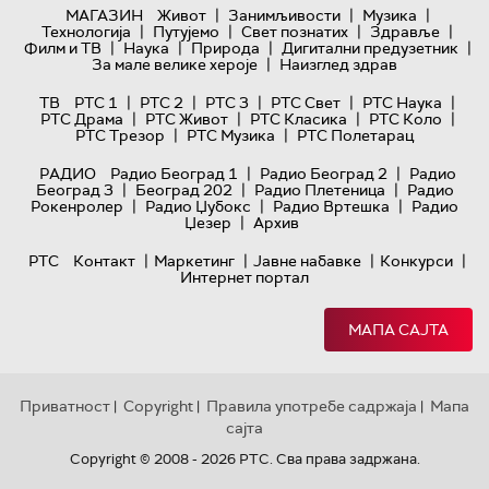
|
|
|
МАГАЗИН
Живот
Занимљивости
Музика
|
|
|
|
Технологијa
Путујемо
Свет познатих
Здравље
|
|
|
|
Филм и ТВ
Наука
Природа
Дигитални предузетник
|
За мале велике хероје
Наизглед здрав
|
|
|
|
|
ТВ
РТС 1
РТС 2
РТС 3
РТС Свет
РТС Наука
|
|
|
|
РТС Драма
РТС Живот
РТС Класика
РТС Коло
|
|
РТС Трезор
РТС Музика
РТС Полетарац
|
|
РАДИО
Радио Београд 1
Радио Београд 2
Радио
|
|
|
Београд 3
Београд 202
Радио Плетеница
Радио
|
|
|
Рокенролер
Радио Џубокс
Радио Вртешка
Радио
|
Џезер
Архив
|
|
|
|
РТС
Контакт
Маркетинг
Јавне набавке
Конкурси
Интернет портал
МАПА САЈТА
Приватност
Copyright
Правила употребе садржаја
Мапа
|
|
|
сајта
Copyright © 2008 - 2026 РТС. Сва права задржана.