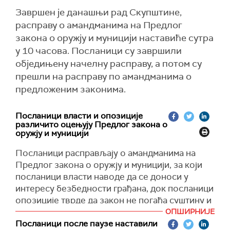
Завршен је данашњи рад Скупштине,
расправу о амандманима на Предлог
закона о оружју и муницији наставиће сутра
у 10 часова. Посланици су завршили
обједињену начелну расправу, а потом су
прешли на расправу по амандманима о
предложеним законима.
Посланици власти и опозиције
различито оцењују Предлог закона о
оружју и муницији
Посланици расправљају о амандманима на
Предлог закона о оружју и муницији, за који
посланици власти наводе да се доноси у
интересу безбедности грађана, док посланици
опозиције тврде да закон не погађа суштину и
наводе да нису проблем они који оружје држе
ОПШИРНИЈЕ
легално, већ они који имају нелегално оружје.
Посланици после паузе наставили