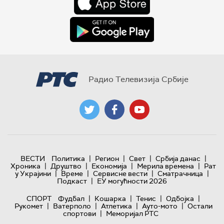
Радио Телевизија Србије
|
|
|
|
ВЕСТИ
Политика
Регион
Свет
Србија данас
|
|
|
|
Хроника
Друштво
Економија
Мерила времена
Рат
|
|
|
|
у Украјини
Време
Сервисне вести
Сматрачница
|
Подкаст
ЕУ могућности 2026
|
|
|
|
СПОРТ
Фудбал
Кошарка
Тенис
Одбојка
|
|
|
|
Рукомет
Ватерполо
Атлетика
Ауто-мото
Остали
|
спортови
Меморијал РТС