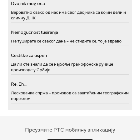
Dvojnik mog oca
Вероватно свако од нас има свог двојника са којим дели и
сличну ДНК
Nemogućnost tusiranja
Не туширате се сваког дана – не стидите се, то је здраво
Cestitke za uspeh
Да ли сте знали да се најбоље грамофонске ручице
производе у Србији
Re: Eh...
Лесковачка спржа – производ са заштићеним географским
пореклом
Преузмите РТС мобилну апликацију