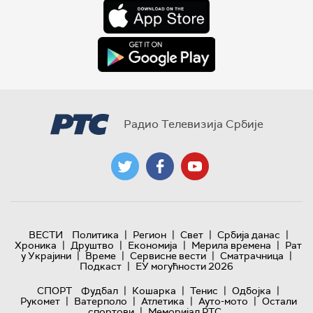
Радио Телевизија Србије
|
|
|
|
ВЕСТИ
Политика
Регион
Свет
Србија данас
|
|
|
|
Хроника
Друштво
Економија
Мерила времена
Рат
|
|
|
|
у Украјини
Време
Сервисне вести
Сматрачница
|
Подкаст
ЕУ могућности 2026
|
|
|
|
СПОРТ
Фудбал
Кошарка
Тенис
Одбојка
|
|
|
|
Рукомет
Ватерполо
Атлетика
Ауто-мото
Остали
|
спортови
Меморијал РТС