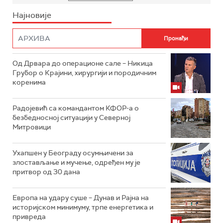
Најновије
Од Дрвара до операционе сале – Никица
Грубор о Крајини, хирургији и породичним
коренима
Радојевић са командантом КФОР-а о
безбедносној ситуацији у Северној
Митровици
Ухапшен у Београду осумњичени за
злостављање и мучење, одређен му је
притвор од 30 дана
Европа на удару суше – Дунав и Рајна на
историјском минимуму, трпе енергетика и
привреда