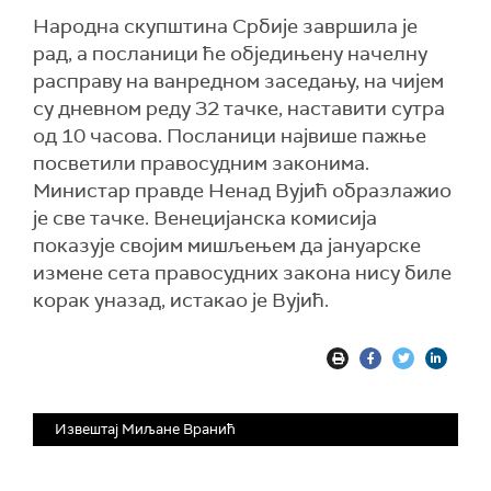
Народна скупштина Србије завршила је
рад, а посланици ће обједињену начелну
расправу на ванредном заседању, на чијем
су дневном реду 32 тачке, наставити сутра
од 10 часова. Посланици највише пажње
посветили правосудним законима.
Министар правде Ненад Вујић образлажио
је све тачке. Венецијанска комисија
показује својим мишљењем да јануарске
измене сета правосудних закона нису биле
корак уназад, истакао је Вујић.
Извештај Миљане Вранић