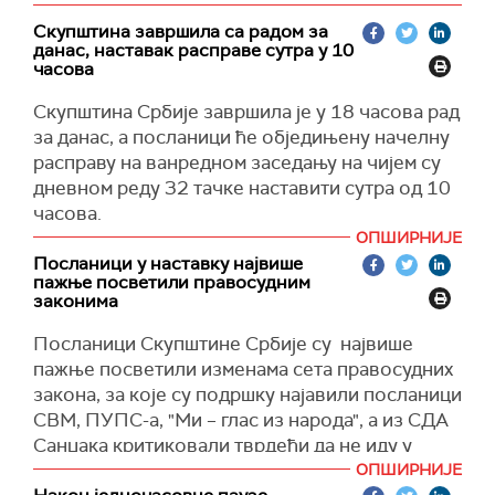
Скупштина завршила са радом за
данас, наставак расправе сутра у 10
часова
Скупштина Србије завршила је у 18 часова рад
за данас, а посланици ће обједињену начелну
расправу на ванредном заседању на чијем су
дневном реду 32 тачке наставити сутра од 10
часова.
ОПШИРНИЈЕ
Предложена законска решења данас су
Посланици у наставку највише
испред предлагача – Владе Србије
пажње посветили правосудним
образлагали министар правде Ненад Вујић и
законима
министар здравља Златибор Лончар.
Посланици Скупштине Србије су највише
Највише пажње током данашње расправе
пажње посветили изменама сета правосудних
изазвао је сет правосудних закона чије измене
закона, за које су подршку најавили посланици
су усаглашене са препорукама Венецијанске
СВМ, ПУПС-а, "Ми – глас из народа", а из СДА
комисије.
Санџака критиковали тврдећи да не иду у
правцу потребних реформи у правосуђу.
ОПШИРНИЈЕ
Док посланици владајуће већине наводе да