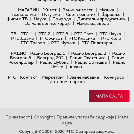
|
|
|
МАГАЗИН
Живот
Занимљивости
Музика
|
|
|
|
Технологијa
Путујемо
Свет познатих
Здравље
|
|
|
|
Филм и ТВ
Наука
Природа
Дигитални предузетник
|
За мале велике хероје
Наизглед здрав
|
|
|
|
|
ТВ
РТС 1
РТС 2
РТС 3
РТС Свет
РТС Наука
|
|
|
|
РТС Драма
РТС Живот
РТС Класика
РТС Коло
|
|
РТС Трезор
РТС Музика
РТС Полетарац
|
|
РАДИО
Радио Београд 1
Радио Београд 2
Радио
|
|
|
Београд 3
Београд 202
Радио Плетеница
Радио
|
|
|
Рокенролер
Радио Џубокс
Радио Вртешка
Радио
|
Џезер
Архив
|
|
|
|
РТС
Контакт
Маркетинг
Јавне набавке
Конкурси
Интернет портал
МАПА САЈТА
Приватност
Copyright
Правила употребе садржаја
Мапа
|
|
|
сајта
Copyright © 2008 - 2026 РТС. Сва права задржана.