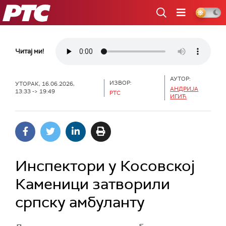
РТС
Читај ми!
АУТОР:
ИЗВОР:
УТОРАК, 16.06.2026,
АНДРИЈА
13:33 -> 19:49
РТС
ИГИЋ
Инспектори у Косовској
Каменици затворили
српску амбуланту