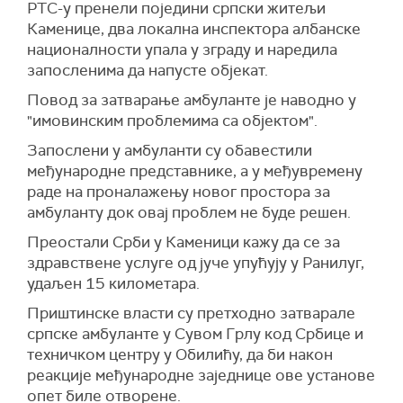
РТС-у пренели поједини српски житељи
Каменице, два локална инспектора албанске
националности упала у зграду и наредила
запосленима да напусте објекат.
Повод за затварање амбуланте је наводно у
"имовинским проблемима са објектом".
Запослени у амбуланти су обавестили
међународне представнике, а у међувремену
раде на проналажењу новог простора за
амбуланту док овај проблем не буде решен.
Преостали Срби у Каменици кажу да се за
здравствене услуге од јуче упућују у Ранилуг,
удаљен 15 километара.
Приштинске власти су претходно затварале
српске амбуланте у Сувом Грлу код Србице и
техничком центру у Обилићу, да би након
реакције међународне заједнице ове установе
опет биле отворене.