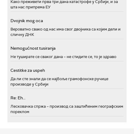
Како преживети прва три дана катастрофе у Србији, и за
шта нас припрема ЕУ
Dvojnik mog oca
Вероватно свако од нас има свог двојника са којим дели и
сличну ДНК
Nemogućnost tusiranja
Не туширате се сваког дана – не стидите се, то је здраво
Cestitke za uspeh
Да ли сте знали да се најбоље грамофонске ручице
производе у Србији
Re: Eh...
Лесковачка спржа – производ са заштићеним географским
пореклом