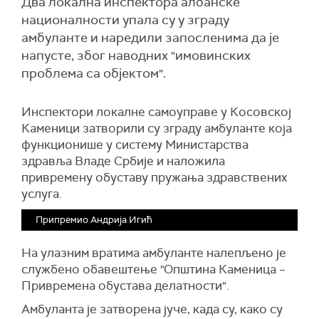
Два локална инспектора албанске
националности упала су у зграду
амбуланте и наредили запосленима да је
напусте, због наводних "имовинских
проблема са објектом".
Инспектори локалне самоуправе у Косовској
Каменици затворили су зграду амбуланте која
функционише у систему Министарства
здравља Владе Србије и наложила
привремену обуставу пружања здравствених
услуга.
Припремио Андрија Игић
На улазним вратима амбуланте налепљено је
службено обавештење "Општина Каменица –
Привремена обустава делатности".
Амбуланта је затворена јуче, када су, како су