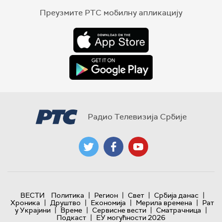
Преузмите РТС мобилну апликацију
Радио Телевизија Србије
|
|
|
|
ВЕСТИ
Политика
Регион
Свет
Србија данас
|
|
|
|
Хроника
Друштво
Економија
Мерила времена
Рат
|
|
|
|
у Украјини
Време
Сервисне вести
Сматрачница
|
Подкаст
ЕУ могућности 2026