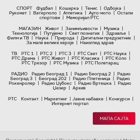
|
|
|
|
СПОРТ
Фудбал
Кошарка
Тенис
Одбојка
|
|
|
|
Рукомет
Ватерполо
Атлетика
Ауто-мото
Остали
|
спортови
Меморијал РТС
|
|
|
МАГАЗИН
Живот
Занимљивости
Музика
|
|
|
|
Технологијa
Путујемо
Свет познатих
Здравље
|
|
|
|
Филм и ТВ
Наука
Природа
Дигитални предузетник
|
За мале велике хероје
Наизглед здрав
|
|
|
|
|
ТВ
РТС 1
РТС 2
РТС 3
РТС Свет
РТС Наука
|
|
|
|
РТС Драма
РТС Живот
РТС Класика
РТС Коло
|
|
РТС Трезор
РТС Музика
РТС Полетарац
|
|
РАДИО
Радио Београд 1
Радио Београд 2
Радио
|
|
|
Београд 3
Београд 202
Радио Плетеница
Радио
|
|
|
Рокенролер
Радио Џубокс
Радио Вртешка
Радио
|
Џезер
Архив
|
|
|
|
РТС
Контакт
Маркетинг
Јавне набавке
Конкурси
Интернет портал
МАПА САЈТА