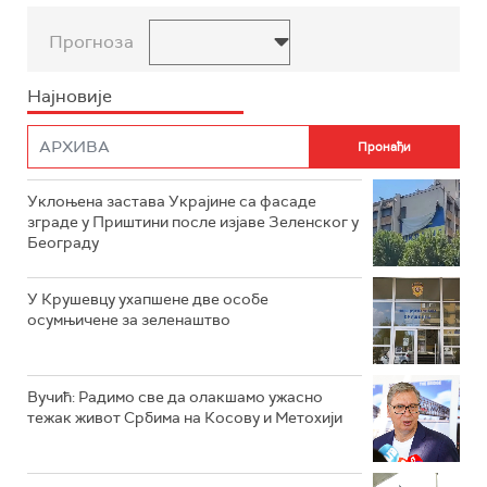
Прогноза
Најновије
Уклоњена застава Украјине са фасаде
зграде у Приштини после изјаве Зеленског у
Београду
У Крушевцу ухапшене две особе
осумњичене за зеленаштво
Вучић: Радимо све да олакшамо ужасно
тежак живот Србима на Косову и Метохији