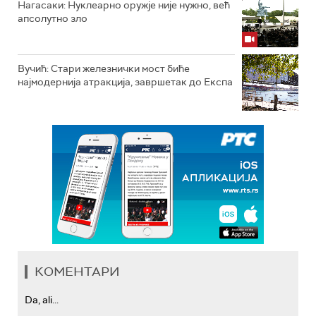
Нагасаки: Нуклеарно оружје није нужно, већ
апсолутно зло
Вучић: Стари железнички мост биће
најмодернија атракција, завршетак до Експа
КОМЕНТАРИ
Da, ali...