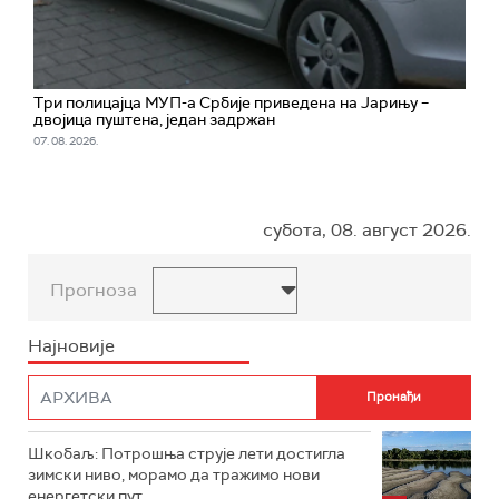
Три полицајца МУП-а Србије приведена на Јарињу –
двојица пуштена, један задржан
07. 08. 2026.
субота, 08. август 2026.
Прогноза
Најновије
Шкобаљ: Потрошња струје лети достигла
зимски ниво, морамо да тражимо нови
енергетски пут