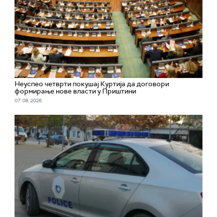
Неуспео четврти покушај Куртија да договори
формирање нове власти у Приштини
07. 08. 2026.