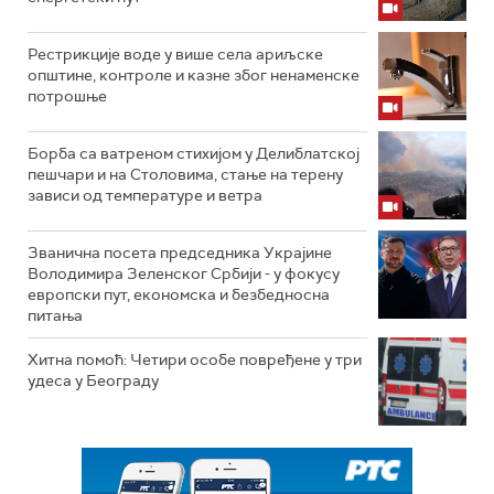
Рестрикције воде у више села ариљске
општине, контроле и казне због ненаменске
потрошње
Борба са ватреном стихијом у Делиблатској
пешчари и на Столовима, стање на терену
зависи од температуре и ветра
Званична посета председника Украјине
Володимира Зеленског Србији - у фокусу
европски пут, економска и безбедносна
питања
Хитна помоћ: Четири особе повређене у три
удеса у Београду