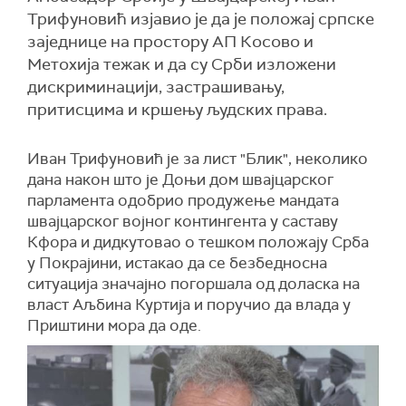
Трифуновић изјавио је да је положај српске
заједнице на простору АП Косово и
Метохија тежак и да су Срби изложени
дискриминацији, застрашивању,
притисцима и кршењу људских права.
Иван Трифуновић је за лист "Блик", неколико
дана након што је Доњи дом швајцарског
парламента одобрио продужење мандата
швајцарског војног контингента у саставу
Кфора и дидкутовао о тешком положају Срба
у Покрајини, истакао да се безбедносна
ситуација значајно погоршала од доласка на
власт Аљбина Куртија и поручио да влада у
Приштини мора да оде.