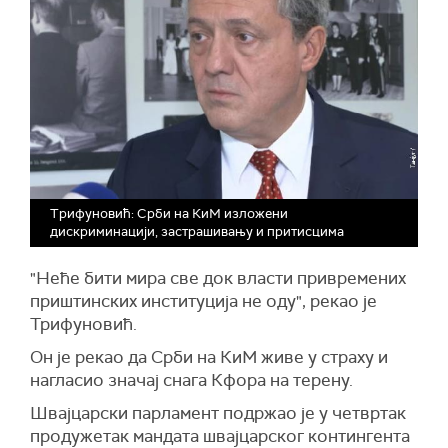
Трифуновић: Срби на КиМ изложени
дискриминацији, застрашивању и притисцима
"Неће бити мира све док власти привремених
приштинских институција не оду", рекао је
Трифуновић.
Он је рекао да Срби на КиМ живе у страху и
нагласио значај снага Кфора на терену.
Швајцарски парламент подржао је у четвртак
продужетак мандата швајцарског контингента