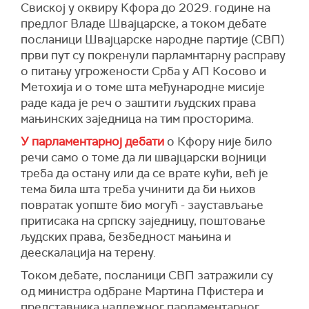
Свиској у оквиру Кфора до 2029. године на
предлог Владе Швајцарске, а током дебате
посланици Швајцарске народне партије (СВП)
први пут су покренули парламнтарну расправу
о питању угрожености Срба у АП Косово и
Метохија и о томе шта међународне мисије
раде када је реч о заштити људских права
мањинских заједница на тим просторима.
У парламентарној дебати
о Кфору није било
речи само о томе да ли швајцарски војници
треба да остану или да се врате кући, већ је
тема била шта треба учинити да би њихов
повратак уопште био могућ - заустављање
притисака на српску заједницу, поштовање
људских права, безбедност мањина и
деескалација на терену.
Током дебате, посланици СВП затражили су
од министра одбране Мартина Пфистера и
представника надлежног парламентарног