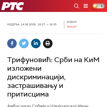
РТС
ИЗВОР:
НЕДЕЉА, 14.06.2026, 16:27 -> 16:35
ТАНЈУГ
Трифуновић: Срби на КиМ
изложени
дискриминацији,
застрашивању и
притисцима
Амбасадор Србије у Швајцарској Иван