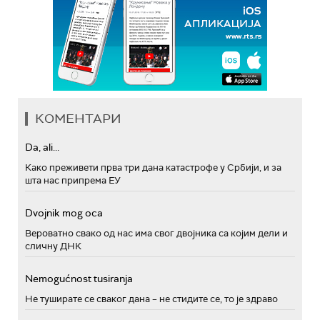
КОМЕНТАРИ
Da, ali...
Како преживети прва три дана катастрофе у Србији, и за
шта нас припрема ЕУ
Dvojnik mog oca
Вероватно свако од нас има свог двојника са којим дели и
сличну ДНК
Nemogućnost tusiranja
Не туширате се сваког дана – не стидите се, то је здраво