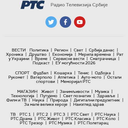
Радио Телевизија Србије
|
|
|
|
ВЕСТИ
Политика
Регион
Свет
Србија данас
|
|
|
|
Хроника
Друштво
Економија
Мерила времена
Рат
|
|
|
|
у Украјини
Време
Сервисне вести
Сматрачница
|
Подкаст
ЕУ могућности 2026
|
|
|
|
СПОРТ
Фудбал
Кошарка
Тенис
Одбојка
|
|
|
|
Рукомет
Ватерполо
Атлетика
Ауто-мото
Остали
|
спортови
Меморијал РТС
|
|
|
МАГАЗИН
Живот
Занимљивости
Музика
|
|
|
|
Технологијa
Путујемо
Свет познатих
Здравље
|
|
|
|
Филм и ТВ
Наука
Природа
Дигитални предузетник
|
За мале велике хероје
Наизглед здрав
|
|
|
|
|
ТВ
РТС 1
РТС 2
РТС 3
РТС Свет
РТС Наука
|
|
|
|
РТС Драма
РТС Живот
РТС Класика
РТС Коло
|
|
РТС Трезор
РТС Музика
РТС Полетарац