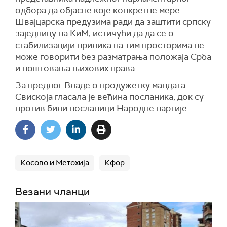
одбора да објасне које конкретне мере
Швајцарска предузима ради да заштити српску
заједницу на КиМ, истичући да да се о
стабилизацији прилика на тим просторима не
може говорити без разматрања положаја Срба
и поштовања њихових права.
За предлог Владе о продужетку мандата
Свискоја гласала је већина посланика, док су
против били посланици Народне партије.
Косово и Метохија
Кфор
Везани чланци