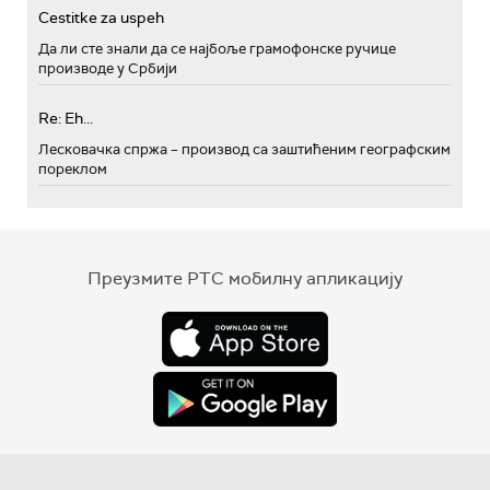
Cestitke za uspeh
Да ли сте знали да се најбоље грамофонске ручице
производе у Србији
Re: Eh...
Лесковачка спржа – производ са заштићеним географским
пореклом
Преузмите РТС мобилну апликацију