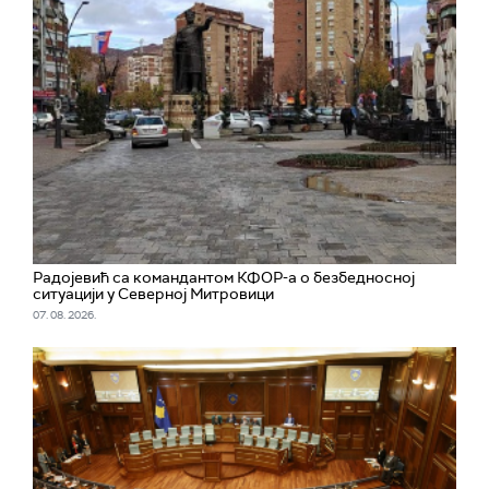
Радојевић са командантом КФОР-а о безбедносној
ситуацији у Северној Митровици
07. 08. 2026.