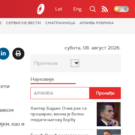
Lat
Eng
Е
СЕРВИСНЕ ВЕСТИ
СМАТРАЧНИЦА
АРХИВА РУБРИКА
субота, 08. август 2026.
Прогноза
Најновије
сети
Хантер Бајден: Очев рак се
дником
проширио, веома је болно
гледати његову борбу
ем, као и