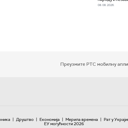
08. 08. 2026.
Преузмите РТС мобилну апли
|
|
|
|
оника
Друштво
Економија
Мерила времена
Рат у Украји
ЕУ могућности 2026