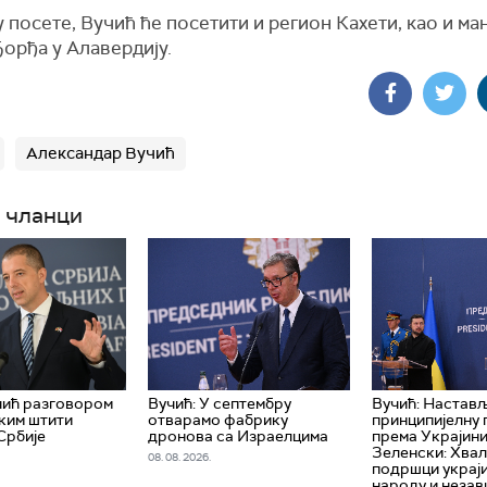
 посете, Вучић ће посетити и регион Кахети, као и ма
орђа у Алавердију.
Александар Вучић
 чланци
чић разговором
Вучић: У септембру
Вучић: Настав
ким штити
отварамо фабрику
принципијелну 
Србије
дронова са Израелцима
према Украјини,
Зеленски: Хвал
08. 08. 2026.
подршци украј
народу и неза