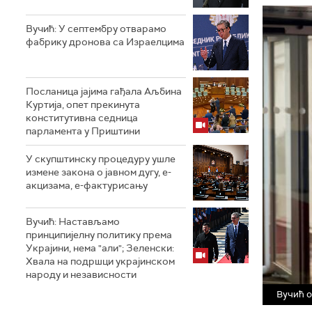
Вучић: У септембру отварамо
фабрику дронова са Израелцима
Посланица јајима гађала Аљбина
Куртија, опет прекинута
конститутивна седница
парламента у Приштини
У скупштинску процедуру ушле
измене закона о јавном дугу, е-
акцизама, е-фактурисању
Вучић: Настављамо
принципијелну политику према
Украјини, нема "али"; Зеленски:
Хвала на подршци украјинском
народу и независности
Вучић о