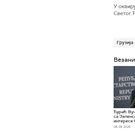
У оквиру
Светог Ђ
Грузија
Везани
Ђурић: Ву
са Зеленс
интересе 
08. 08. 2026.