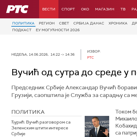
РТС
ВЕСТИ
СПОРТ
OKO
МАГАЗИН
ТВ
Р
ПОЛИТИКА
РЕГИОН
СВЕТ
СРБИЈА ДАНАС
ХРОНИКА
Д
ПОДКАСТ
ЕУ МОГУЋНОСТИ 2026
ИЗВОР:
НЕДЕЉА, 14.06.2026, 14:22 -> 14:36
РТС
Вучић од сутра до среде у п
Председник Србије Александар Вучић боравиће
Грузији, саопштила је Служба за сарадњу са 
ПОЛИТИКА
Током бо
Михаило
Ђурић: Вучић разговором са
Кобахид
Зеленским штити интересе
са патри
Србије