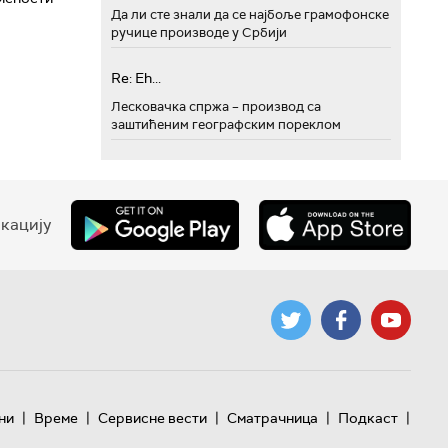
Да ли сте знали да се најбоље грамофонске
ручице производе у Србији
Re: Eh...
Лесковачка спржа – производ са
заштићеним географским пореклом
кацију
|
|
|
|
|
ни
Време
Сервисне вести
Сматрачница
Подкаст