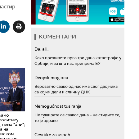
настир
КОМЕНТАРИ
Da, ali...
Како преживети прва три дана катастрофе у
Србији, и за шта нас припрема ЕУ
Dvojnik mog oca
Вероватно свако од нас има свог двојника
са којим дели и сличну ДНК
Nemogućnost tusiranja
љамо
Не туширате се сваког дана – не стидите се,
политику
то је здраво
 нема "али";
а на
инском
Cestitke za uspeh
висности