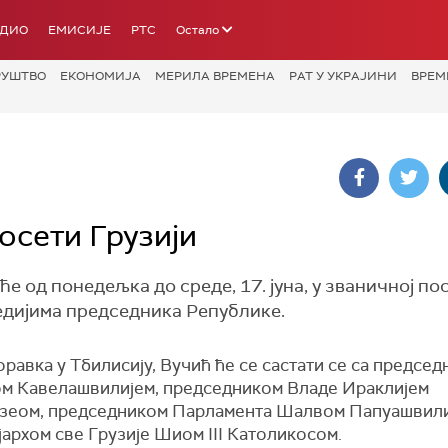
АДИО
ЕМИСИЈЕ
РТС
Остало
РУШТВО
ЕКОНОМИЈА
МЕРИЛА ВРЕМЕНА
РАТ У УКРАЈИНИ
ВРЕМ
осети Грузији
 од понедељка до среде, 17. јуна, у званичној по
медијима председника Републике.
равка у Тбилисију, Вучић ће се састати се са предсе
м Кавелашвилијем, председником Владе Ираклијем
зеом, председником Парламента Шалвом Папуашвилиј
јархом све Грузије Шиом III Католикосом.