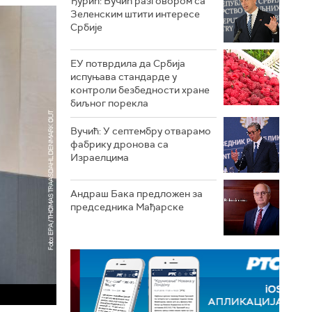
Ђурић: Вучић разговором са
Зеленским штити интересе
Србије
ЕУ потврдила да Србија
испуњава стандарде у
контроли безбедности хране
биљног порекла
Вучић: У септембру отварамо
фабрику дронова са
Израелцима
Андраш Бакa предложен за
председника Мађарске