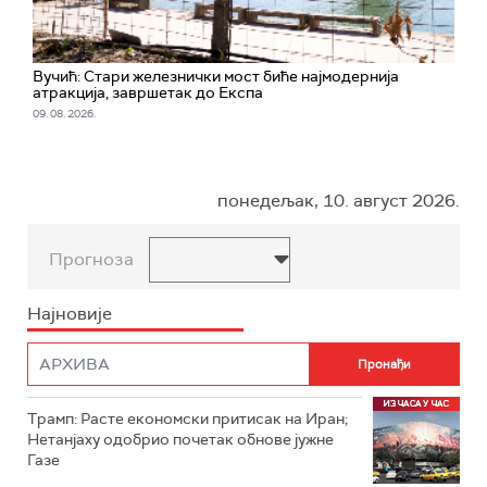
Вучић: Стари железнички мост биће најмодернија
атракција, завршетак до Експа
09. 08. 2026.
понедељак, 10. август 2026.
Прогноза
Најновије
Трамп: Расте економски притисак на Иран;
Нетанјаху одобрио почетак обнове јужне
Газе