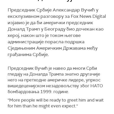
Председник Србије Александар Вучић у
ексклузивном разговору за Fox News Digital
изјавио је да би амерички председник
Доналд Трамп у Београду био дочекан као
херој, након што је током његове
администрације порасла подршка
Сједињеним Америчким Државама међу
грађанима Србије.
Председник Вучић је навео да многи Срби
гледају на Доналда Трампа знатно другачије
него на претходне америчке лидере, упркос
вишедеценијском незадовољству због НАТО
бомбардовања 1999. године.
"More people will be ready to greet him and wait
for him than he might even expect."