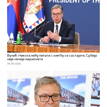
Вучић: Никога нећу питати с ким ћу се састајати, Србија
није ничија марионета
09. 08. 2026.