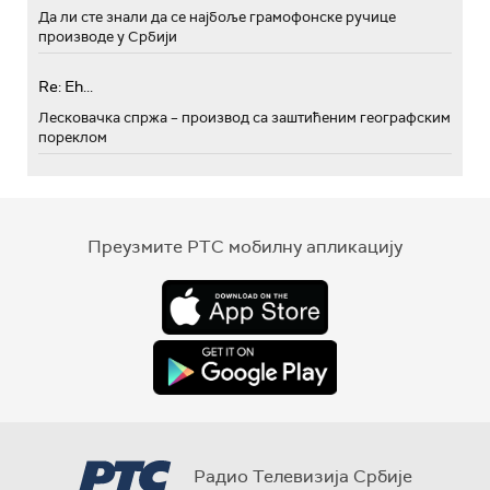
Да ли сте знали да се најбоље грамофонске ручице
производе у Србији
Re: Eh...
Лесковачка спржа – производ са заштићеним географским
пореклом
Преузмите РТС мобилну апликацију
Радио Телевизија Србије