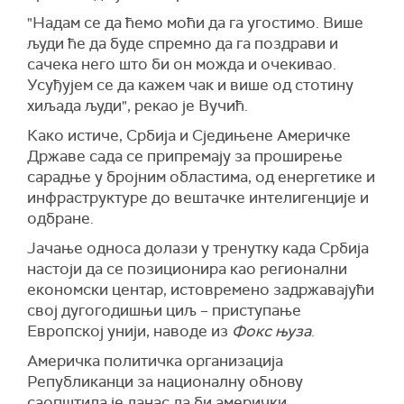
"Надам се да ћемо моћи да га угостимо. Више
људи ће да буде спремно да га поздрави и
сачека него што би он можда и очекивао.
Усуђујем се да кажем чак и више од стотину
хиљада људи", рекао је Вучић.
Како истиче, Србија и Сједињене Америчке
Државе сада се припремају за проширење
сарадње у бројним областима, од енергетике и
инфраструктуре до вештачке интелигенције и
одбране.
Јачање односа долази у тренутку када Србија
настоји да се позиционира као регионални
економски центар, истовремено задржавајући
свој дугогодишњи циљ – приступање
Европској унији, наводе из
Фокс њуза
.
Америчка политичка организација
Републиканци за националну обнову
саопштила је данас да би амерички