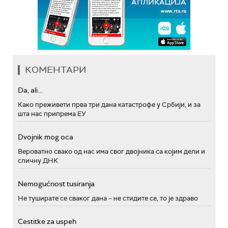
КОМЕНТАРИ
Da, ali...
Како преживети прва три дана катастрофе у Србији, и за
шта нас припрема ЕУ
Dvojnik mog oca
Вероватно свако од нас има свог двојника са којим дели и
сличну ДНК
Nemogućnost tusiranja
Не туширате се сваког дана – не стидите се, то је здраво
Cestitke za uspeh