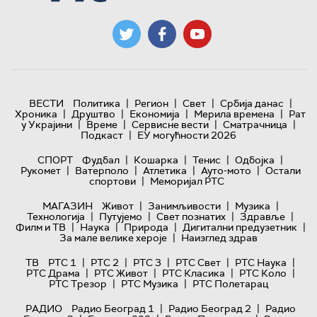
|
|
|
|
ВЕСТИ
Политика
Регион
Свет
Србија данас
|
|
|
|
Хроника
Друштво
Економија
Мерила времена
Рат
|
|
|
|
у Украјини
Време
Сервисне вести
Сматрачница
|
Подкаст
ЕУ могућности 2026
|
|
|
|
СПОРТ
Фудбал
Кошарка
Тенис
Одбојка
|
|
|
|
Рукомет
Ватерполо
Атлетика
Ауто-мото
Остали
|
спортови
Меморијал РТС
|
|
|
МАГАЗИН
Живот
Занимљивости
Музика
|
|
|
|
Технологијa
Путујемо
Свет познатих
Здравље
|
|
|
|
Филм и ТВ
Наука
Природа
Дигитални предузетник
|
За мале велике хероје
Наизглед здрав
|
|
|
|
|
ТВ
РТС 1
РТС 2
РТС 3
РТС Свет
РТС Наука
|
|
|
|
РТС Драма
РТС Живот
РТС Класика
РТС Коло
|
|
РТС Трезор
РТС Музика
РТС Полетарац
|
|
РАДИО
Радио Београд 1
Радио Београд 2
Радио