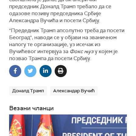
председник Доналд Трамп требало да се
одазове позиву председника Србије
Александра Вучића и посети Србију.
"Предедник Трамп апсолутно треба да посети
Београд", наводи се у објави на званичном
налогу те организације, уз исечак из
Вучићевог интервјуа за
Фокс њуз
у којем је
позвао Трампа да посети Србију.
Доналд Трамп
Александар Вучић
Везани чланци