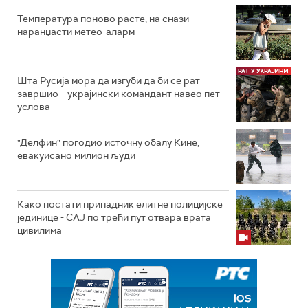
Температура поново расте, на снази
наранџасти метео-аларм
Шта Русија мора да изгуби да би се рат
завршио – украјински командант навео пет
услова
"Делфин" погодио источну обалу Кине,
евакуисано милион људи
Како постати припадник елитне полицијске
јединице - СAJ по трећи пут отвара врата
цивилима