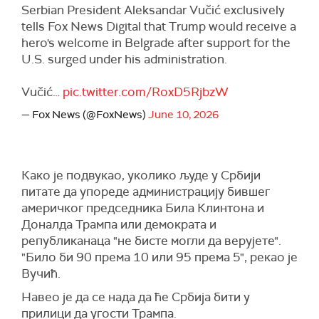
Serbian President Aleksandar Vučić exclusively
tells Fox News Digital that Trump would receive a
hero's welcome in Belgrade after support for the
U.S. surged under his administration.
Vučić…
pic.twitter.com/RoxD5RjbzW
— Fox News (@FoxNews)
June 10, 2026
Како је подвукао, уколико људе у Србији
питате да упореде администрацију бившег
америчког председника Била Клинтона и
Доналда Трампа или демократа и
републиканаца "не бисте могли да верујете".
"Било би 90 према 10 или 95 према 5", рекао је
Вучић.
Навео је да се нада да ће Србија бити у
прилици да угости Трампа.