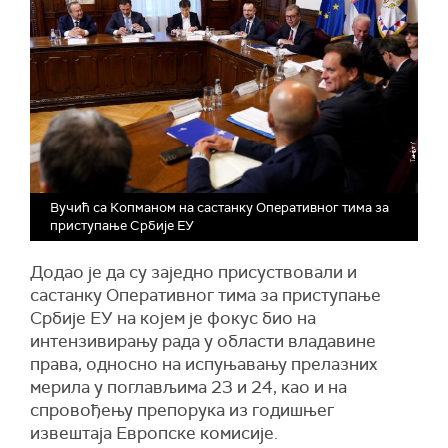
Вучић са Копманом на састанку Оперативног тима за
приступање Србије ЕУ
Додао је да су заједно присуствовали и
састанку Оперативног тима за приступање
Србије ЕУ на којем је фокус био на
интензивирању рада у области владавине
права, односно на испуњавању прелазних
мерила у поглављима 23 и 24, као и на
спровођењу препорука из годишњег
извештаја Европске комисије.