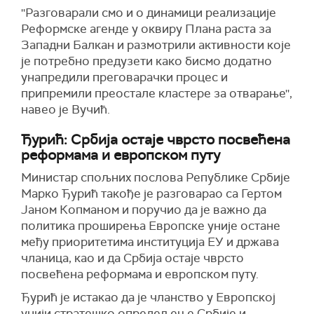
''Разговарали смо и о динамици реализације
Реформске агенде у оквиру Плана раста за
Западни Балкан и размотрили активности које
је потребно предузети како бисмо додатно
унапредили преговарачки процес и
припремили преостале кластере за отварање'',
навео је Вучић.
Ђурић: Србија остаје чврсто посвећена
реформама и европском путу
Министар спољних послова Републике Србије
Марко Ђурић
такође је
разговарао са Гертом
Јаном Копманом и поручио да је важно да
политика проширења Европске уније остане
међу приоритетима институција ЕУ и држава
чланица, као и да Србија остаје чврсто
посвећена реформама и европском путу.
Ђурић је истакао да је чланство у Европској
унији стратешко опредељење Србије и