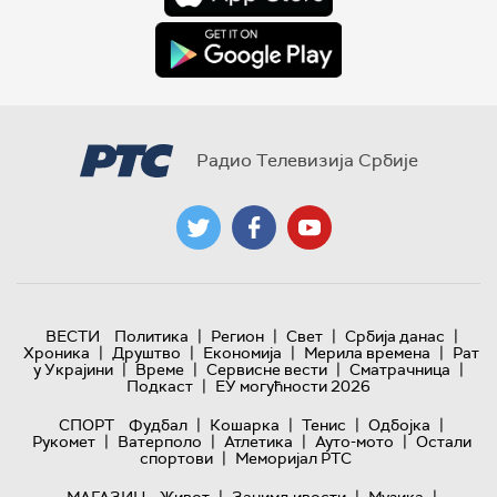
Радио Телевизија Србије
|
|
|
|
ВЕСТИ
Политика
Регион
Свет
Србија данас
|
|
|
|
Хроника
Друштво
Економија
Мерила времена
Рат
|
|
|
|
у Украјини
Време
Сервисне вести
Сматрачница
|
Подкаст
ЕУ могућности 2026
|
|
|
|
СПОРТ
Фудбал
Кошарка
Тенис
Одбојка
|
|
|
|
Рукомет
Ватерполо
Атлетика
Ауто-мото
Остали
|
спортови
Меморијал РТС
|
|
|
МАГАЗИН
Живот
Занимљивости
Музика