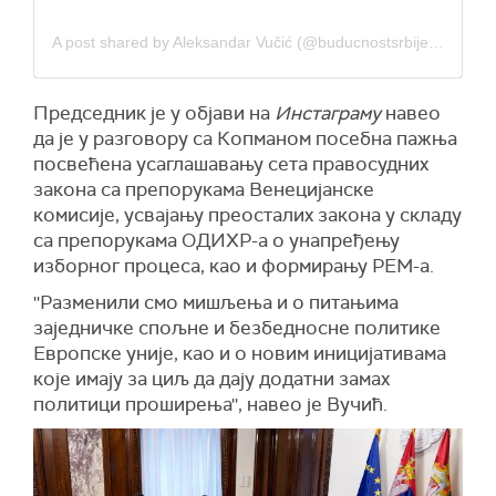
A post shared by Aleksandar Vučić (@buducnostsrbijeav)
Председник је у објави на
Инстаграму
навео
да је у разговору са Копманом посебна пажња
посвећена усаглашавању сета правосудних
закона са препорукама Венецијанске
комисије, усвајању преосталих закона у складу
са препорукама ОДИХР-а о унапређењу
изборног процеса, као и формирању РЕМ-а.
''Разменили смо мишљења и о питањима
заједничке спољне и безбедносне политике
Европске уније, као и о новим иницијативама
које имају за циљ да дају додатни замах
политици проширења'', навео је Вучић.