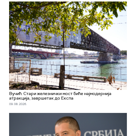
Вучић: Стари железнички мост биће најмодернија
атракција, завршетак до Експа
09. 08. 2026.