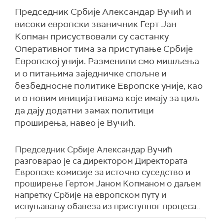
Председник Србије Александар Вучић и
високи европски званичник Герт Јан
Копман присуствовали су састанку
Оперативног тима за приступање Србије
Европској унији. Разменили смо мишљења
и о питањима заједничке спољне и
безбедносне политике Европске уније, као
и о новим иницијативама које имају за циљ
да дају додатни замах политици
проширења, навео је Вучић.
Председник Србије Александар Вучић
разговарао је са директором Директората
Европске комисије за источно суседство и
проширење Гертом Јаном Копманом о даљем
напретку Србије на европском путу и
испуњавању обавеза из приступног процеса..