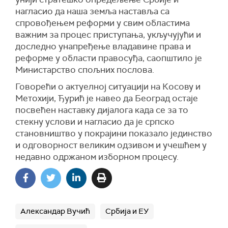
нагласио да наша земља наставља са
спровођењем реформи у свим областима
важним за процес приступања, укључујући и
доследно унапређење владавине права и
реформе у области правосуђа, саопштило је
Министарство спољних послова.
Говорећи о актуелној ситуацији на Косову и
Метохији, Ђурић је навео да Београд остаје
посвећен наставку дијалога када се за то
стекну услови и нагласио да је српско
становништво у покрајини показало јединство
и одговорност великим одзивом и учешћем у
недавно одржаном изборном процесу.
Александар Вучић
Србија и ЕУ