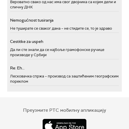
Вероватно свако од нас има свог двојника са којим дели и
сличну ДНК
Nemogućnost tusiranja
Не туширате се сваког дана – не стидите се, то је здраво
Cestitke za uspeh
Да ли сте знали да се најбоље грамофонске ручице
производе у Србији
Re: Eh...
Лесковачка спржа – производ са заштићеним географским
пореклом
Преузмите РТС мобилну апликацију