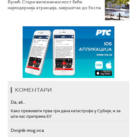
Вучић: Стари железнички мост биће
најмодернија атракција, завршетак до Експа
КОМЕНТАРИ
Da, ali...
Како преживети прва три дана катастрофе у Србији, и за
шта нас припрема ЕУ
Dvojnik mog oca