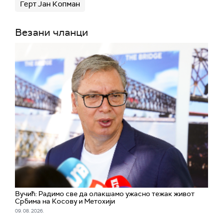
Герт Јан Копман
Везани чланци
Вучић: Радимо све да олакшамо ужасно тежак живот
Србима на Косову и Метохији
09. 08. 2026.