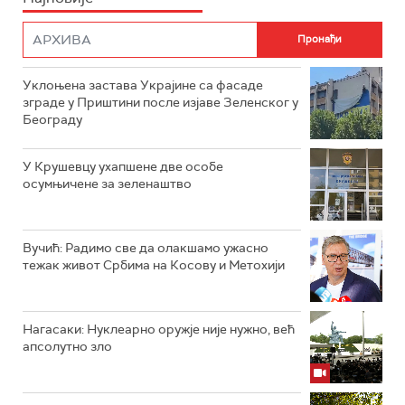
Уклоњена застава Украјине са фасаде
зграде у Приштини после изјаве Зеленског у
Београду
У Крушевцу ухапшене две особе
осумњичене за зеленаштво
Вучић: Радимо све да олакшамо ужасно
тежак живот Србима на Косову и Метохији
Нагасаки: Нуклеарно оружје није нужно, већ
апсолутно зло