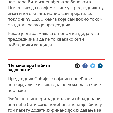
вас, неће бити изненађења за било кога.
Почео сам да пакујем књиге у Председништву,
имам много књига, молио сам пријатеље,
поклонићу 1.200 књига које сам добио током
мандата", рекао је председник.
Рекао је да размишља о новом кандидату за
председника и да ће то свакако бити
победнички кандидат.
"Пензионери ће бити
задовољни"
Председник Србије је најавио повећање
пензија, али је истакао да не може да открије
цео пакет.
"Биће пензионери задовољни и обрадовани,
али неће бити само повећања пензије, биће у
том пакету додатних финансијских давања за