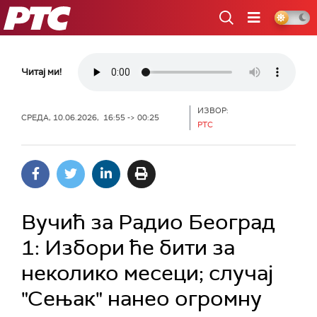
РТС
Читај ми!
ИЗВОР:
СРЕДА, 10.06.2026, 16:55 -> 00:25
РТС
Вучић за Радио Београд
1: Избори ће бити за
неколико месеци; случај
"Сењак" нанео огромну