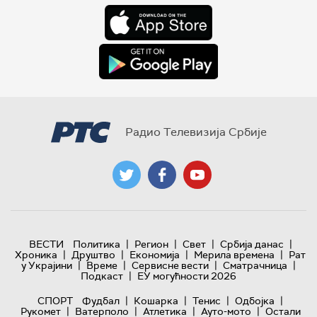
Радио Телевизија Србије
|
|
|
|
ВЕСТИ
Политика
Регион
Свет
Србија данас
|
|
|
|
Хроника
Друштво
Економија
Мерила времена
Рат
|
|
|
|
у Украјини
Време
Сервисне вести
Сматрачница
|
Подкаст
ЕУ могућности 2026
|
|
|
|
СПОРТ
Фудбал
Кошарка
Тенис
Одбојка
|
|
|
|
Рукомет
Ватерполо
Атлетика
Ауто-мото
Остали