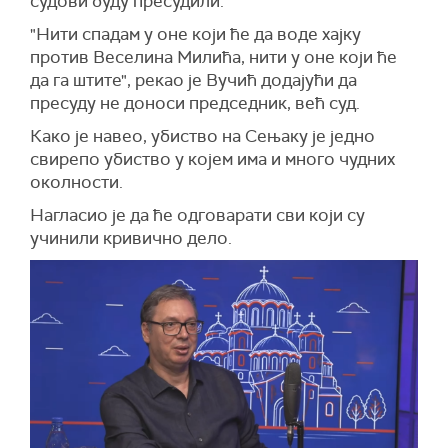
судови буду пресудили.
"Нити спадам у онe који ће да воде хајку
против Веселина Милића, нити у оне који ће
да га штите", рекао је Вучић додајући да
пресуду не доноси председник, већ суд.
Како је навео, убиство на Сењаку је једно
свирепо убиство у којем има и много чудних
околности.
Нагласио је да ће одговарати сви који су
учинили кривично дело.