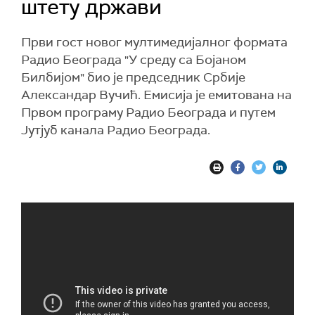
штету држави
Први гост новог мултимедијалног формата
Радио Београда "У среду са Бојаном
Билбијом" био је председник Србије
Александар Вучић. Емисија је емитована на
Првом програму Радио Београда и путем
Јутјуб канала Радио Београда.