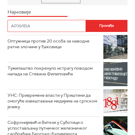
Најновије
Оптужница против 20 особа за наводне
ратне злочине у Ђаковици
Тужилаштво покренуло истрагу поводом
напада на Стевана Филиповића
УНС: Привремене власти у Приштини да
омогуће извештавање медијима на српском
језику
Софронијевић и Витези у Суботици о
успостављању путничког железничког
саобраћаја Београд–Будимпешта