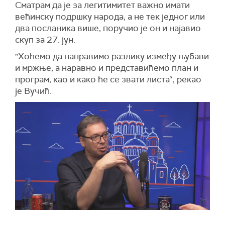
Сматрам да је за легитимитет важно имати
већинску подршку народа, а не тек једног или
два посланика више, поручио је он и најавио
скуп за 27. јун.
"Хоћемо да направимо разлику између љубави
и мржње, а наравно и представићемо план и
програм, као и како ће се звати листа“, рекао
је Вучић.