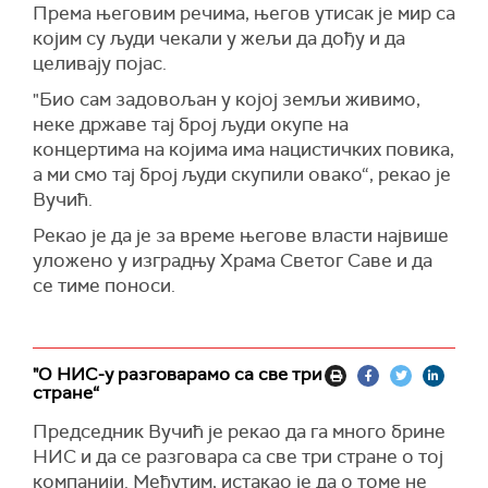
Према његовим речима, његов утисак је мир са
којим су људи чекали у жељи да дођу и да
целивају појас.
"Био сам задовољан у којој земљи живимо,
неке државе тај број људи окупе на
концертима на којима има нацистичких повика,
а ми смо тај број људи скупили овако“, рекао је
Вучић.
Рекао је да је за време његове власти највише
уложено у изградњу Храма Светог Саве и да
се тиме поноси.
"О НИС-у разговарамо са све три
стране“
Председник Вучић је рекао да га много брине
НИС и да се разговара са све три стране о тој
компанији. Међутим, истакао је да о томе не