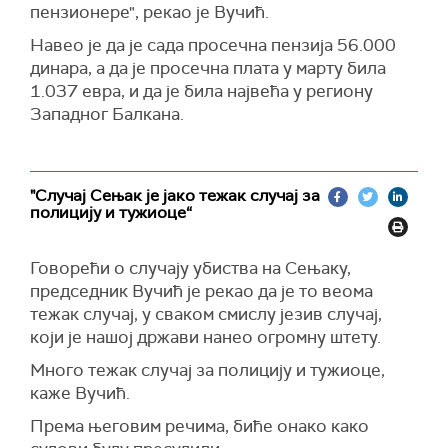
пензионере", рекао је Вучић.
Навео је да је сада просечна пензија 56.000
динара, а да је просечна плата у марту била
1.037 евра, и да је била највећа у региону
Западног Балкана.
"Случај Сењак је јако тежак случај за
полицију и тужиоце“
Говорећи о случају убиства на Сењаку,
председник Вучић је рекао да је то веома
тежак случај, у сваком смислу језив случај,
који је нашој држави нанео огромну штету.
Много тежак случај за полицију и тужиоце,
каже Вучић.
Према његовим речима, биће онако како