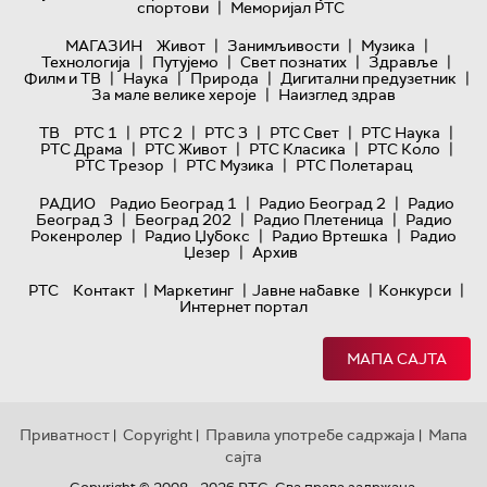
|
спортови
Меморијал РТС
|
|
|
МАГАЗИН
Живот
Занимљивости
Музика
|
|
|
|
Технологијa
Путујемо
Свет познатих
Здравље
|
|
|
|
Филм и ТВ
Наука
Природа
Дигитални предузетник
|
За мале велике хероје
Наизглед здрав
|
|
|
|
|
ТВ
РТС 1
РТС 2
РТС 3
РТС Свет
РТС Наука
|
|
|
|
РТС Драма
РТС Живот
РТС Класика
РТС Коло
|
|
РТС Трезор
РТС Музика
РТС Полетарац
|
|
РАДИО
Радио Београд 1
Радио Београд 2
Радио
|
|
|
Београд 3
Београд 202
Радио Плетеница
Радио
|
|
|
Рокенролер
Радио Џубокс
Радио Вртешка
Радио
|
Џезер
Архив
|
|
|
|
РТС
Контакт
Маркетинг
Јавне набавке
Конкурси
Интернет портал
МАПА САЈТА
Приватност
Copyright
Правила употребе садржаја
Мапа
|
|
|
сајта