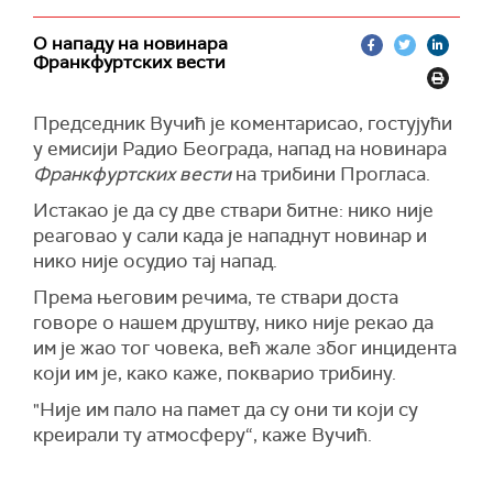
О нападу на новинара
Франкфуртских вести
Председник Вучић је коментарисао, гостујући
у емисији Радио Београда, напад на новинара
Франкфуртских вести
на трибини Прогласа.
Истакао је да су две ствари битне: нико није
реаговао у сали када је нападнут новинар и
нико није осудио тај напад.
Према његовим речима, те ствари доста
говоре о нашем друштву, нико није рекао да
им је жао тог човека, већ жале због инцидента
који им је, како каже, покварио трибину.
"Није им пало на памет да су они ти који су
креирали ту атмосферу“, каже Вучић.