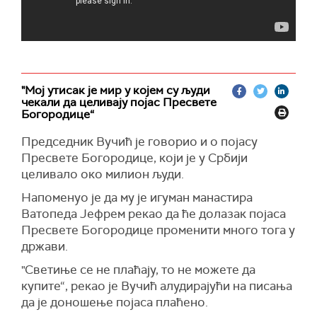
"Мој утисак је мир у којем су људи
чекали да целивају појас Пресвете
Богородице“
Председник Вучић је говорио и о појасу
Пресвете Богородице, који је у Србији
целивало око милион људи.
Напоменуо је да му је игуман манастира
Ватопеда Јефрем рекао да ће долазак појаса
Пресвете Богородице променити много тога у
држави.
"Светиње се не плаћају, то не можете да
купите“, рекао је Вучић алудирајући на писања
да је доношење појаса плаћено.