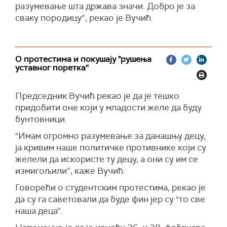
разумевање шта држава значи. Добро је за
сваку породицу“, рекао је Вучић.
О протестима и покушају "рушења
уставног поретка“
Председник Вучић рекао је да је тешко
придобити оне који у младости желе да буду
бунтовници.
"Имам огромно разумевање за данашњу децу,
ја кривим наше политичке противнике који су
желели да искористе ту децу, а они су им се
измигољили“, каже Вучић.
Говорећи о студентским протестима, рекао је
да су га саветовали да буде фин јер су "то све
наша деца“.