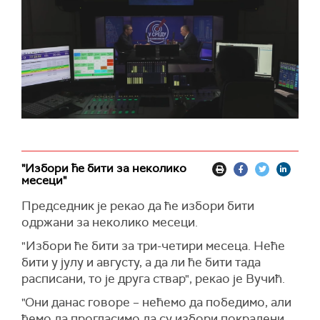
"Избори ће бити за неколико
месеци"
Председник је рекао да ће избори бити
одржани за неколико месеци.
"Избори ће бити за три-четири месеца. Неће
бити у јулу и августу, а да ли ће бити тада
расписани, то је друга ствар", рекао је Вучић.
"Они данас говоре – нећемо да победимо, али
ћемо да прогласимо да су избори покрадени.