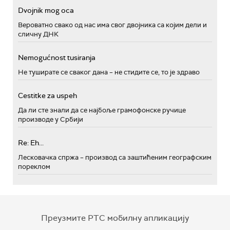
Dvojnik mog oca
Вероватно свако од нас има свог двојника са којим дели и
сличну ДНК
Nemogućnost tusiranja
Не туширате се сваког дана – не стидите се, то је здраво
Cestitke za uspeh
Да ли сте знали да се најбоље грамофонске ручице
производе у Србији
Re: Eh...
Лесковачка спржа – производ са заштићеним географским
пореклом
Преузмите РТС мобилну апликацију