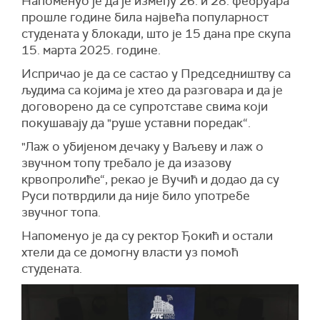
Напоменуо је да је између 26. и 28. фебруара
прошле године била највећа популарност
студената у блокади, што је 15 дана пре скупа
15. марта 2025. године.
Испричао је да се састао у Председништву са
људима са којима је хтео да разговара и да је
договорено да се супротставе свима који
покушавају да "руше уставни поредак“.
"Лаж о убијеном дечаку у Ваљеву и лаж о
звучном топу требало је да изазову
крвопролиће“, рекао је Вучић и додао да су
Руси потврдили да није било употребе
звучног топа.
Напоменуо је да су ректор Ђокић и остали
хтели да се домогну власти уз помоћ
студената.