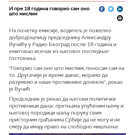
И пре 18 година говорио сам оно
што мислим
На почетку емисије, водитељ је пожелео
добродошлицу председнику Александру
Вучићу у Радио Београд после 18 година и
емитовао исечак из његовог последњег
гостовања.
"Говорио сам оно што мислим, поносам сам на
то. Другачије је време данас, морамо да
разумемо и наше противнике донекле", рекао
је Вучић.
Председник је рекао да његови политички
противници данас претњама упућеним њему и
његовој породици шаљу поруку свим
пристојним грађанима Србије да не могу и не
смеју да имају право на слободно мишљење.