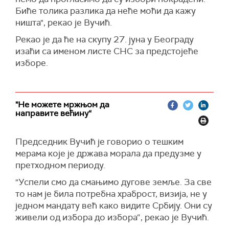
Биће толика разлика да неће моћи да кажу
ништа", рекао је Вучић.
Рекао је да ће на скупу 27. јуна у Београду
изаћи са именом листе СНС за предстојеће
изборе.
"Не можете мржњом да
направите већину“
Председник Вучић је говорио о тешким
мерама које је држава морала да предузме у
претходном периоду.
"Успели смо да смањимо дугове земље. За све
то нам је била потребна храброст, визија, не у
једном мандату већ како видите Србију. Они су
живели од избора до избора“, рекао је Вучић.