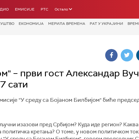
АДИО
ЕМИСИЈЕ
РТС
Остало
РУШТВО
ЕКОНОМИЈА
МЕРИЛА ВРЕМЕНА
РАТ У УКРАЈИНИ
ВРЕМ
ом" – први гост Александар Вуч
7 сати
емисије "У среду са Бојаном Билбијом" биће предсе
ључни изазови пред Србијом? Куда иде регион? Каква
а политичка кретања? О томе, у новом политичком то
 "У среду са Бојаном Билбијом", говори председник С