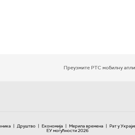
Преузмите РТС мобилну апли
|
|
|
|
оника
Друштво
Економија
Мерила времена
Рат у Украји
ЕУ могућности 2026