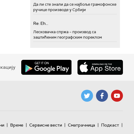
Да ли сте знали да се најбоље грамофонске
ручице производе у Србији
Re: Eh...
Лесковачка спржа – производ са
заштићеним географским пореклом
кацију
|
|
|
|
|
ни
Време
Сервисне вести
Сматрачница
Подкаст