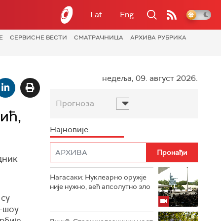
Lat
Eng
Е
СЕРВИСНЕ ВЕСТИ
СМАТРАЧНИЦА
АРХИВА РУБРИКА
недеља, 09. август 2026.
Прогноза
ић,
Најновије
дник
Нагасаки: Нуклеарно оружје
није нужно, већ апсолутно зло
 су
к-шоу
рбије