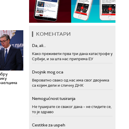
КОМЕНТАРИ
Da, ali...
Како преживети прва три дана катастрофе у
Србији, и за шта нас припрема ЕУ
Dvojnik mog oca
мбру
ику
Вероватно свако од нас има свог двојника
раелцима
са којим дели и сличну ДНК
Nemogućnost tusiranja
Не туширате се сваког дана – не стидите се,
то је здраво
Cestitke za uspeh