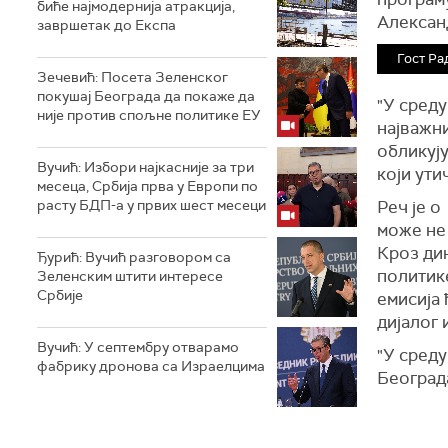
биће најмодернија атракција,
Алексан
завршетак до Експа
Гост Ра
Зечевић: Посета Зеленског
покушај Београда да покаже да
"У среду
није против спољне политике ЕУ
најважн
обликују
Вучић: Избори најкасније за три
који ути
месеца, Србија прва у Европи по
расту БДП-а у првих шест месеци
Реч је 
може не 
Кроз ди
Ђурић: Вучић разговором са
политике
Зеленским штити интересе
Србије
емисија 
дијалог 
Вучић: У септембру отварамо
"У среду
фабрику дронова са Израелцима
Београда