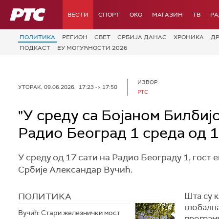
РТС
ВЕСТИ
СПОРТ
OKO
МАГАЗИН
ТВ
Р
ПОЛИТИКА
РЕГИОН
СВЕТ
СРБИЈА ДАНАС
ХРОНИКА
Д
ПОДКАСТ
ЕУ МОГУЋНОСТИ 2026
ИЗВОР:
УТОРАК, 09.06.2026, 17:23 -> 17:50
РТС
"У среду са Бојаном Билбиј
Радио Београд 1 среда од 1
У среду од 17 сати на Радио Београду 1, гост 
Србије Александар Вучић.
ПОЛИТИКА
Шта су к
глобалн
Вучић: Стари железнички мост
програму