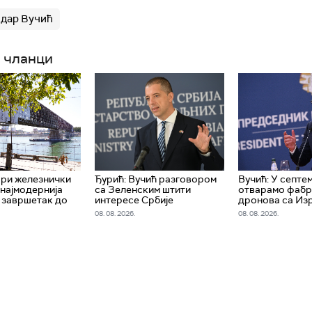
дар Вучић
 чланци
ари железнички
Ђурић: Вучић разговором
Вучић: У септе
 најмодернија
са Зеленским штити
отварамо фабр
, завршетак до
интересе Србије
дронова са Из
08. 08. 2026.
08. 08. 2026.