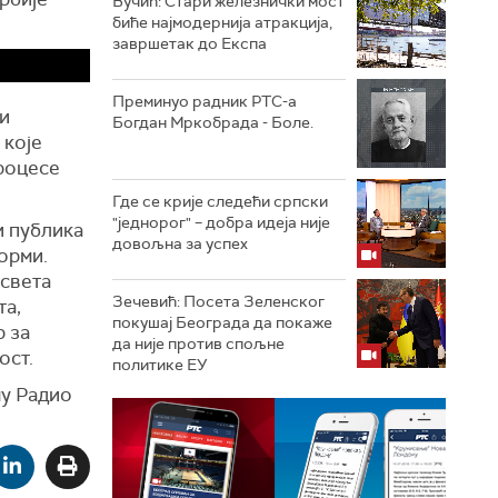
Вучић: Стари железнички мост
биће најмодернија атракција,
завршетак до Експа
Преминуо радник РТС-а
ви
Богдан Мркобрада - Боле.
 које
процесе
Где се крије следећи српски
"једнорог" – добра идеја није
и публика
довољна за успех
орми.
 света
Зечевић: Посета Зеленског
та,
покушај Београда да покаже
р за
да није против спољне
ост.
политике ЕУ
му Радио