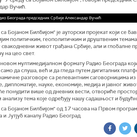
дар Вучић.
дио Београда председник Србије Александар Вучић
 са Бојаном Билбијом" је ауторски пројекат који се ба
ијим политичким, геополитичким и друштвеним темама
 свакодневни живот грађана Србије, али и глобалне 
чу на цео свет.
о новом мултимедијалном формату Радио Београда кој
само да слуша, већ и да гледа путем дигиталних платф
намичне разговоре са релевантним саговорницима из
, дипломатије, науке, економије, медија и јавног живо
ће понудити више од дневних вести, отвориће просто
и анализу тема које одређују нашу садашњост и будућн
 са Бојаном Билбијом" од 17 часова на Првом програ
 и Јутјуб каналу Радио Београд.