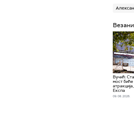
Алексан
Везани
Вучић: Ст
мост биће
атракција
Експа
09. 08. 2026.