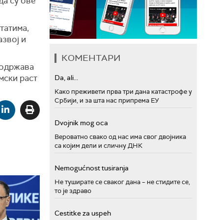
 да су ове
татима,
азвој
и
КОМЕНТАРИ
подржава
мски раст
Da, ali...
Како преживети прва три дана катастрофе у
Србији, и за шта нас припрема ЕУ
Dvojnik mog oca
Вероватно свако од нас има свог двојника
са којим дели и сличну ДНК
Nemogućnost tusiranja
Не туширате се сваког дана – не стидите се,
то је здраво
Cestitke za uspeh