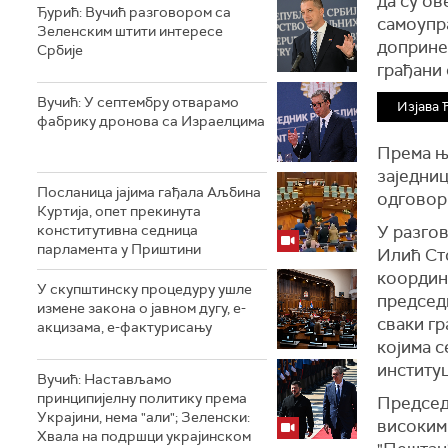
да су ов
Ђурић: Вучић разговором са
самоупра
Зеленским штити интересе
доприне
Србије
грађани 
Вучић: У септембру отварамо
Изјава 
фабрику дронова са Израелцима
Према њ
заједниц
Посланица јајима гађала Аљбина
одговор
Куртија, опет прекинута
конститутивна седница
У
разгов
парламента у Приштини
Илић Ст
коорди
У скупштинску процедуру ушле
председ
измене закона о јавном дугу, е-
сваки гр
акцизама, е-фактурисању
којима 
институц
Вучић: Настављамо
принципијелну политику према
П
редсе
Украјини, нема "али"; Зеленски:
високим
Хвала на подршци украјинском