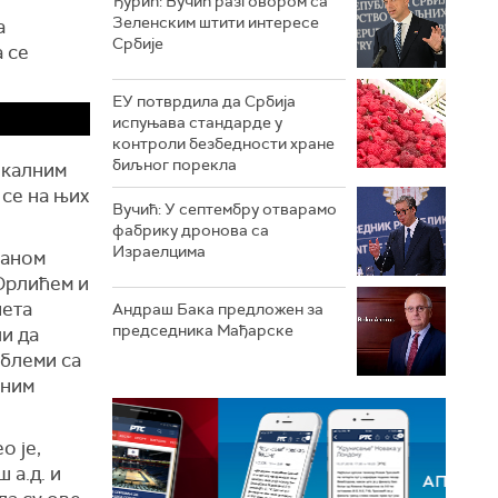
Ђурић: Вучић разговором са
Зеленским штити интересе
а
Србије
 се
ЕУ потврдила да Србија
испуњава стандарде у
контроли безбедности хране
биљног порекла
окалним
 се на њих
Вучић: У септембру отварамо
фабрику дронова са
Израелцима
љан
o
м
рлић
ем
и
нета
Андраш Бакa предложен за
председника Мађарске
и да
облеми са
жним
о је,
 а.д.
и