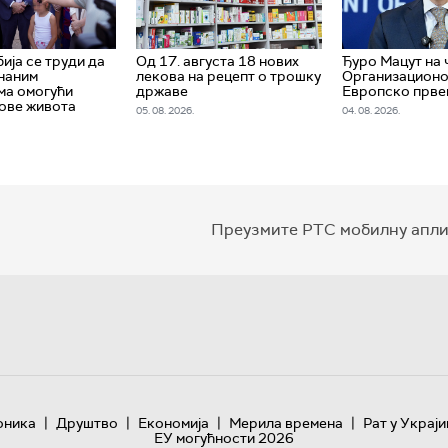
ија се труди да
Од 17. августа 18 нових
Ђуро Мацут на 
наним
лекова на рецепт о трошку
Организационо
ма омогући
државе
Европско прве
ове живота
05. 08. 2026.
04. 08. 2026.
Преузмите РТС мобилну апли
|
|
|
|
оника
Друштво
Економија
Мерила времена
Рат у Украји
ЕУ могућности 2026