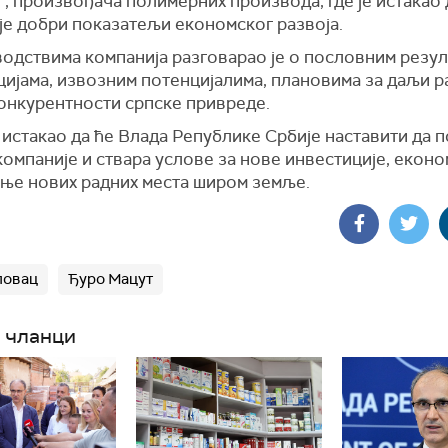
", произвођача полимерних производа
, где је истакао
је добри показатељи економског развоја.
водствима компанија
разговарао
је
о пословним резул
цијама
, извозним потенцијалима,
плановима за даљи р
конкурентности српске привреде.
 истакао да ће Влада Републике Србије наставити да 
омпаније и ствара услове за нове инвестиције, еконо
ање нових радних места широм земље.
ловац
Ђуро Мацут
 чланци