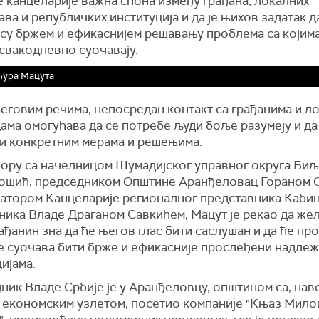
е канцеларије важна спона између грађана, локалних
ва и републичких институција и да је њихов задатак д
су бржем и ефикаснијем решавању проблема са којима
свакодневно суочавају.
Ђура Мацута
еговим речима, непосредан контакт са грађанима и л
ама омогућава да се потребе људи боље разумеју и да
и конкретним мерама и решењима.
ору са
начелницом Шумадијског управног округа Би
ошић, председник
ом О
пштине Аранђеловац Горан
ом
О
натором
Канцеларије регионалног представника Каби
ника Владе
Драган
ом
Савкић
ем
,
Мацут
је рекао да ж
ел
ађанин зна да ће његов глас бити саслушан и да ће пр
се суочава бити брже и ефикасније прослеђени надле
ијама.
дник Владе
Србије је у Аранђеловцу, општином са, наве
 економским узлетом,
посетио компаниј
е
"Књаз Милош