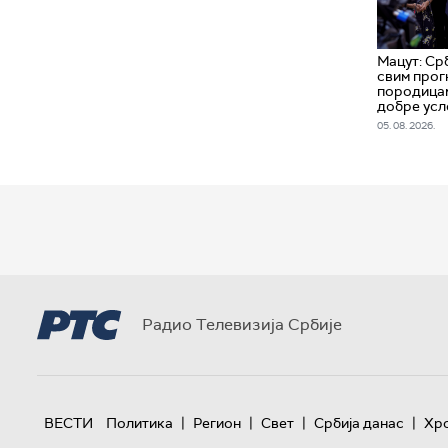
Мацут: Срб
свим прог
породица
добре усл
05. 08. 2026.
Радио Телевизија Србије
|
|
|
|
ВЕСТИ
Политика
Регион
Свет
Србија данас
Хр