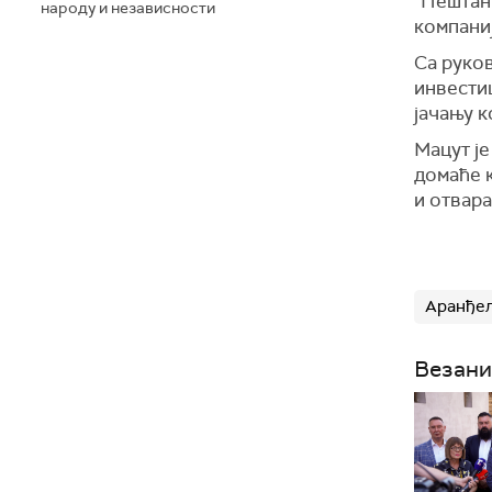
"
Пештан
народу и независности
компани
Са руко
инвести
јачању 
Мацут је
домаће к
и отвар
Аранђе
Везани