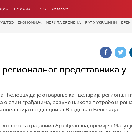
АДИО
ЕМИСИЈЕ
РТС
Остало
РУШТВО
ЕКОНОМИЈА
МЕРИЛА ВРЕМЕНА
РАТ У УКРАЈИНИ
ВРЕМ
 регионалног представника у
ранђеловцу да је отварање канцеларија регионалн
а о свим грађанима, разуме њихове потребе и реш
канцеларија председника Владе ван Београда.
зговора са грађанима Аранђеловца, премијер Мацут ј