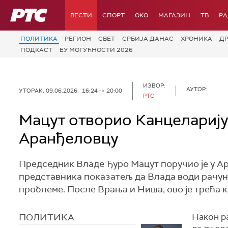
РТС
ВЕСТИ
СПОРТ
OKO
МАГАЗИН
ТВ
Р
ПОЛИТИКА
РЕГИОН
СВЕТ
СРБИЈА ДАНАС
ХРОНИКА
Д
ПОДКАСТ
ЕУ МОГУЋНОСТИ 2026
ИЗВОР:
АУТОР:
УТОРАК, 09.06.2026, 16:24 -> 20:00
РТС
Мацут отворио Канцеларију
Аранђеловцу
Председник Владе Ђуро Мацут поручио је у А
представника показатељ да Влада води рачун
проблеме. После Врања и Ниша, ово је трећа 
ПОЛИТИКА
Након ра