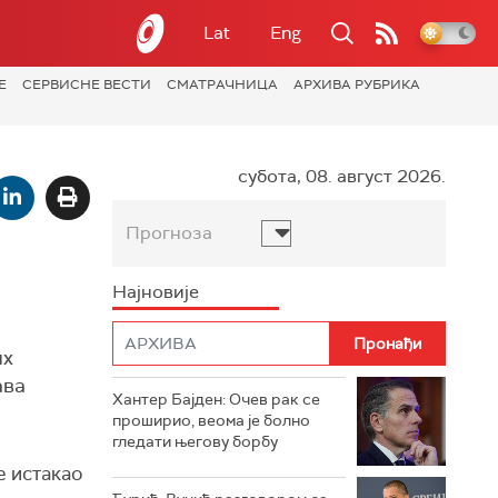
Lat
Eng
Е
СЕРВИСНЕ ВЕСТИ
СМАТРАЧНИЦА
АРХИВА РУБРИКА
субота, 08. август 2026.
Прогноза
Најновије
их
ава
Хантер Бајден: Очев рак се
проширио, веома је болно
гледати његову борбу
е истакао