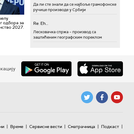
Да ли сте знали да се најбоље грамофонске
ручице производе у Србији
челу
г одбора за
Re: Eh...
нство 2027.
Лесковачка спржа – производ са
заштићеним географским пореклом
кацију
|
|
|
|
|
ни
Време
Сервисне вести
Сматрачница
Подкаст