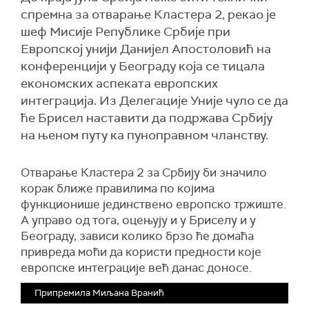
спремна за отварање Кластера 2, рекао је
шеф Мисије Републике Србије при
Европској унији Данијел Апостоловић на
конференцији у Београду која се тицала
економских аспеката европских
интеграција. Из Делегације Уније чуло се да
ће Брисел наставити да подржава Србију
на њеном путу ка пуноправном чланству.
Отварање Кластера 2 за Србију би значило
корак ближе правилима по којима
функционише јединствено европско тржиште.
А управо од тога, оцењују и у Бриселу и у
Београду, зависи колико брзо ће домаћа
привреда моћи да користи предности које
европске интеграције већ данас доносе.
Припремила Миљана Вранић