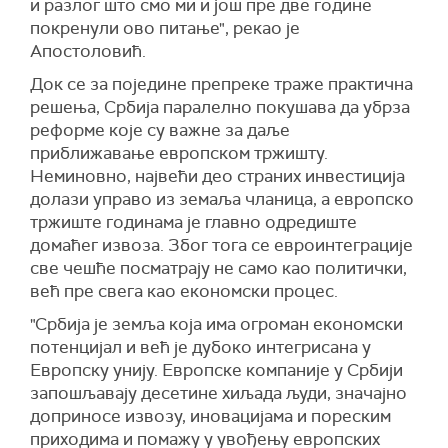
и разлог што смо ми и још пре две године
покренули ово питање", рекао је
Апостоловић.
Док се за поједине препреке траже практична
решења, Србија паралелно покушава да убрза
реформе које су важне за даље
приближавање европском тржишту.
Неминовно, највећи део страних инвестиција
долази управо из земаља чланица, а европско
тржиште годинама је главно одредиште
домаћег извоза. Због тога се евроинтеграције
све чешће посматрају не само као политички,
већ пре свега као економски процес.
"Србија је земља која има огроман економски
потенцијал и већ је дубоко интегрисана у
Европску унију. Европске компаније у Србији
запошљавају десетине хиљада људи, значајно
доприносе извозу, иновацијама и пореским
приходима и помажу у увођењу европских