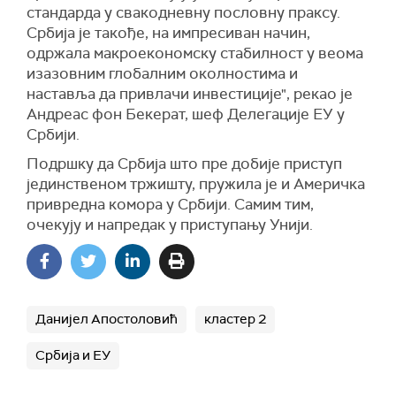
стандарда у свакодневну пословну праксу.
Србија је такође, на импресиван начин,
одржала макроекономску стабилност у веома
изазовним глобалним околностима и
наставља да привлачи инвестиције", рекао је
Андреас фон Бекерат, шеф Делегације ЕУ у
Србији.
Подршку да Србија што пре добије приступ
јединственом тржишту, пружила је и Америчка
привредна комора у Србији. Самим тим,
очекују и напредак у приступању Унији.
Данијел Апостоловић
кластер 2
Србија и ЕУ