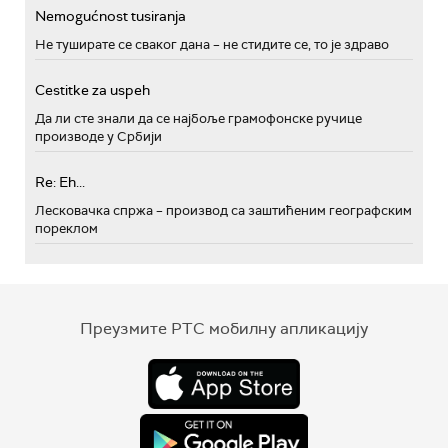
Nemogućnost tusiranja
Не туширате се сваког дана – не стидите се, то је здраво
Cestitke za uspeh
Да ли сте знали да се најбоље грамофонске ручице
производе у Србији
Re: Eh...
Лесковачка спржа – производ са заштићеним географским
пореклом
Преузмите РТС мобилну апликацију