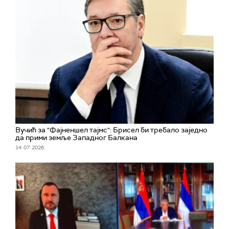
Вучић за "Фајненшел тајмс": Брисел би требало заједно
да прими земље Западног Балкана
14. 07. 2026.