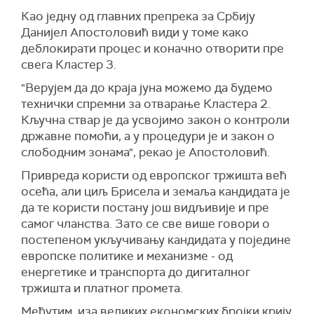
Као једну од главних препрека за Србију
Данијел Апостоловић види у томе како
деблокирати процес и коначно отворити пре
свега Кластер 3.
"Верујем да до краја јуна можемо да будемо
технички спремни за отварање Кластера 2.
Кључна ствар је да усвојимо закон о контроли
државне помоћи, а у процедури је и закон о
слободним зонама", рекао је Апостоловић.
Привреда користи од европског тржишта већ
осећа, али циљ Брисела и земаља кандидата је
да те користи постану још видљивије и пре
самог чланства. Зато се све више говори о
постепеном укључивању кандидата у поједине
европске политике и механизме - од
енергетике и транспорта до дигиталног
тржишта и платног промета.
Међутим, иза великих економских бројки крију