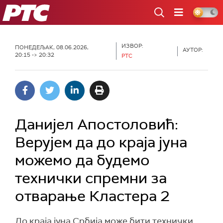
РТС
ИЗВОР:
ПОНЕДЕЉАК, 08.06.2026,
АУТОР:
20:15 -> 20:32
РТС
Данијел Апостоловић:
Верујем да до краја јуна
можемо да будемо
технички спремни за
отварање Кластера 2
До краја јуна Србија може бити технички