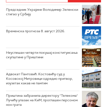
Председник Украјине Володимир Зеленски
стигао у Србију
Временска прогноза 8. август 2026.
Неуспешан четврти покушај конституисања
скупштине у Приштини
Адвокат Пантовић: Костовићу суд у
Косовској Митровици одредио притвор,
изузетак какав не памтим
Приштина забранила директору "Телекома"
Лучићу улазак на КиМ, проглашен персоном
нон грата