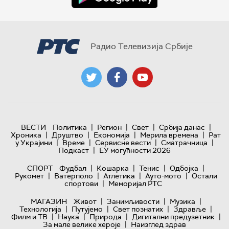
Радио Телевизија Србије
|
|
|
|
ВЕСТИ
Политика
Регион
Свет
Србија данас
|
|
|
|
Хроника
Друштво
Економија
Мерила времена
Рат
|
|
|
|
у Украјини
Време
Сервисне вести
Сматрачница
|
Подкаст
ЕУ могућности 2026
|
|
|
|
СПОРТ
Фудбал
Кошарка
Тенис
Одбојка
|
|
|
|
Рукомет
Ватерполо
Атлетика
Ауто-мото
Остали
|
спортови
Меморијал РТС
|
|
|
МАГАЗИН
Живот
Занимљивости
Музика
|
|
|
|
Технологијa
Путујемо
Свет познатих
Здравље
|
|
|
|
Филм и ТВ
Наука
Природа
Дигитални предузетник
|
За мале велике хероје
Наизглед здрав