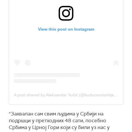
View this post on Instagram
A post shared by Aleksandar Vučić (@buducnostsrbijeav)
"Захвалан сам свим људима у Србији на
подршци у претходних 48 сати, посебно
Србима у Црној Гори који су били уз нас у