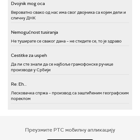
Dvojnik mog oca
Вероватно свако од нас има свог двојника са којим дели и
сличну ДНК
Nemogućnost tusiranja
Не туширате се сваког дана – не стидите се, то је здраво
Cestitke za uspeh
Да ли сте знали да се најбоље грамофонске ручице
производе у Србији
Re: Eh...
Лесковачка спржа – производ са заштићеним географским
пореклом
Преузмите РТС мобилну апликацију