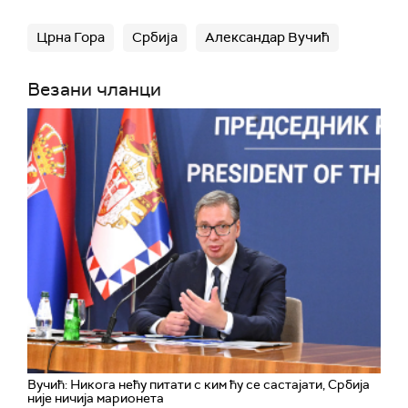
Црна Гора
Србија
Александар Вучић
Везани чланци
Вучић: Никога нећу питати с ким ћу се састајати, Србија
није ничија марионета