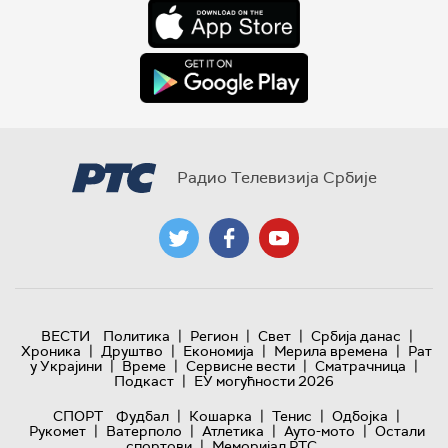
Радио Телевизија Србије
|
|
|
|
ВЕСТИ
Политика
Регион
Свет
Србија данас
|
|
|
|
Хроника
Друштво
Економија
Мерила времена
Рат
|
|
|
|
у Украјини
Време
Сервисне вести
Сматрачница
|
Подкаст
ЕУ могућности 2026
|
|
|
|
СПОРТ
Фудбал
Кошарка
Тенис
Одбојка
|
|
|
|
Рукомет
Ватерполо
Атлетика
Ауто-мото
Остали
|
спортови
Меморијал РТС