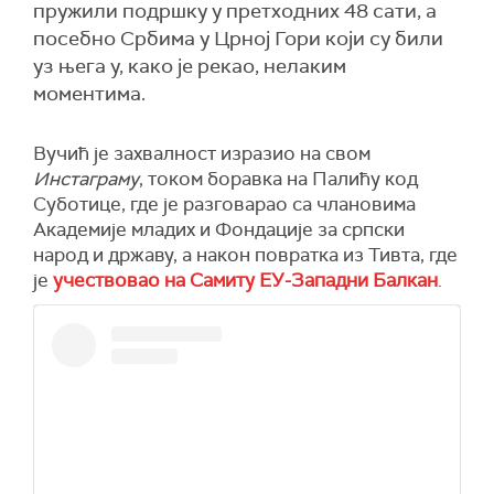
пружили подршку у претходних 48 сати, а
посебно Србима у Црној Гори који су били
уз њега у, како је рекао, нелаким
моментима.
Вучић је захвалност изразио на свом
Инстаграму
, током боравка на Палићу код
Суботице, где је разговарао са члановима
Академије младих и Фондације за српски
народ и државу, а након повратка из Тивта, где
је
учествовао на Самиту ЕУ-Западни Балкан
.