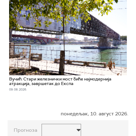
Вучић: Стари железнички мост биће најмодернија
атракција, завршетак до Експа
09. 08. 2026.
понедељак, 10. август 2026.
Прогноза