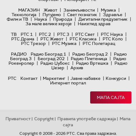
|
|
|
МАГАЗИН
Живот
Занимљивости
Музика
|
|
|
|
Технологијa
Путујемо
Свет познатих
Здравље
|
|
|
|
Филм и ТВ
Наука
Природа
Дигитални предузетник
|
За мале велике хероје
Наизглед здрав
|
|
|
|
|
ТВ
РТС 1
РТС 2
РТС 3
РТС Свет
РТС Наука
|
|
|
|
РТС Драма
РТС Живот
РТС Класика
РТС Коло
|
|
РТС Трезор
РТС Музика
РТС Полетарац
|
|
РАДИО
Радио Београд 1
Радио Београд 2
Радио
|
|
|
Београд 3
Београд 202
Радио Плетеница
Радио
|
|
|
Рокенролер
Радио Џубокс
Радио Вртешка
Радио
|
Џезер
Архив
|
|
|
|
РТС
Контакт
Маркетинг
Јавне набавке
Конкурси
Интернет портал
МАПА САЈТА
Приватност
Copyright
Правила употребе садржаја
Мапа
|
|
|
сајта
Copyright © 2008 - 2026 РТС. Сва права задржана.