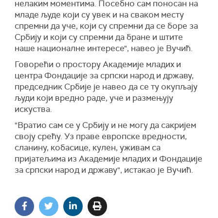
нелаким моментима. Посебно сам поносан на
младе људе који су увек и на сваком месту
спремни да уче, који су спремни да се боре за
Србију и који су спремни да бране и штите
наше националне интересе", навео је Вучић.
Говорећи о простору Академије младих и
центра Фондације за српски народ и државу,
председник Србије је навео да се ту окупљају
људи који вредно раде, уче и размењују
искуства.
"Вратио сам се у Србију и не могу да сакријем
своју срећу. Уз праве европске вредности,
сланину, кобасице, кулен, уживам са
пријатељима из Академије младих и Фондације
за српски народ и државу", истакао је Вучић.