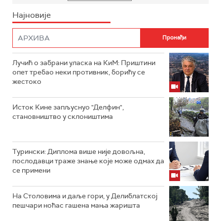
Најновије
Лучић о забрани уласка на КиМ: Приштини
опет требао неки противник, борићу се
жестоко
Исток Кине запљуснуо "Делфин",
становништво у склоништима
Турински: Диплома више није довољна,
послодавци траже знање које може одмах да
се примени
На Столовима и даље гори, у Делиблатској
пешчари ноћас гашена мања жаришта