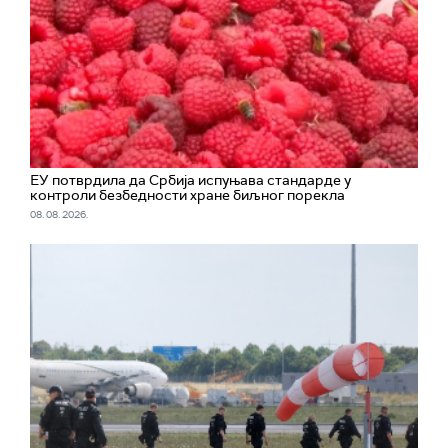
ЕУ потврдила да Србија испуњава стандарде у
контроли безбедности хране биљног порекла
08. 08. 2026.