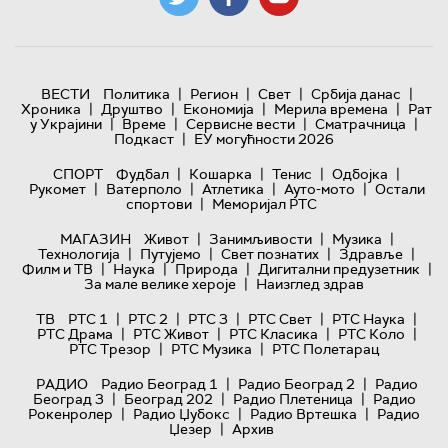
|
|
|
|
ВЕСТИ
Политика
Регион
Свет
Србија данас
|
|
|
|
Хроника
Друштво
Економија
Мерила времена
Рат
|
|
|
|
у Украјини
Време
Сервисне вести
Сматрачница
|
Подкаст
ЕУ могућности 2026
|
|
|
|
СПОРТ
Фудбал
Кошарка
Тенис
Одбојка
|
|
|
|
Рукомет
Ватерполо
Атлетика
Ауто-мото
Остали
|
спортови
Меморијал РТС
|
|
|
МАГАЗИН
Живот
Занимљивости
Музика
|
|
|
|
Технологијa
Путујемо
Свет познатих
Здравље
|
|
|
|
Филм и ТВ
Наука
Природа
Дигитални предузетник
|
За мале велике хероје
Наизглед здрав
|
|
|
|
|
ТВ
РТС 1
РТС 2
РТС 3
РТС Свет
РТС Наука
|
|
|
|
РТС Драма
РТС Живот
РТС Класика
РТС Коло
|
|
РТС Трезор
РТС Музика
РТС Полетарац
|
|
РАДИО
Радио Београд 1
Радио Београд 2
Радио
|
|
|
Београд 3
Београд 202
Радио Плетеница
Радио
|
|
|
Рокенролер
Радио Џубокс
Радио Вртешка
Радио
|
Џезер
Архив