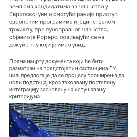
земљама кандидатима за чланство у
Европској унији омогући ранији приступ
европским програмима и јединственом
тржишту, пре пуноправног чланства,
објавио је Ројтерс, позивајући се на
документ у који је имао увид.
Према нацрту документа који ће бити
разматран на предстојећим састанцима ЕУ,
циљ предлога је да се процесу проширења да
нови подстицај кроз такозвану постепену
интеграцију засновану на испуњавању
критеријума.