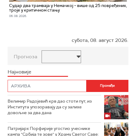
Судар два трамваја у Немачкој – више од 25 повређених,
троје у критичном стању
06. 08. 2026.
субота, 08. август 2026.
Прогноза
Најновије
Велимир Радојевић крв дао стоти пут, из
Института упозоравају да су залихе
довољне за два дана
Патријарх Порфирије угостио учеснике
кампа "Србија те зове" у Храму Светог Саве: