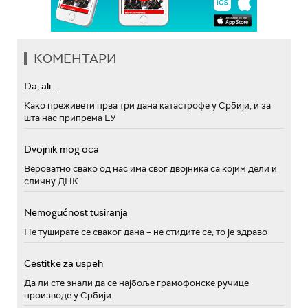
КОМЕНТАРИ
Da, ali...
Како преживети прва три дана катастрофе у Србији, и за
шта нас припрема ЕУ
Dvojnik mog oca
Вероватно свако од нас има свог двојника са којим дели и
сличну ДНК
Nemogućnost tusiranja
Не туширате се сваког дана – не стидите се, то је здраво
Cestitke za uspeh
Да ли сте знали да се најбоље грамофонске ручице
производе у Србији