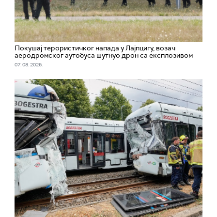
Покушај терористичког напада у Лајпцигу, возач
аеродромског аутобуса шутнуо дрон са експлозивом
07. 08. 2026.