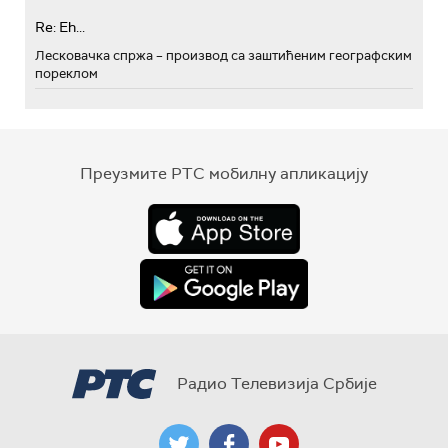
Re: Eh...
Лесковачка спржа – производ са заштићеним географским
пореклом
Преузмите РТС мобилну апликацију
Радио Телевизија Србије