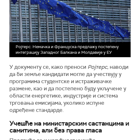
Ројтерс: Немачка и Француска предлажу постепену
интеграцију Западног Балкана и Молдавије у ЕУ
У документу се, како преноси
Ројтерс
, наводи
да би земље кандидати могле да учествују у
програмима студентске и истраживачке
размене, као и да постепено буду укључене у
области енергетике, индустрије и система
трговања емисијама, уколико испуне
одређене стандарде.
Учешће на министарским састанцима и
самитима, али без права гласа