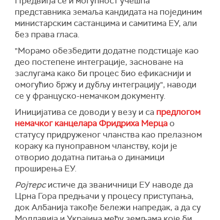
Предвиђа се и могућност учешћа
представника земаља кандидата на појединим
министарским састанцима и самитима ЕУ, али
без права гласа.
"Морамо обезбедити додатне подстицаје као
део постепене интеграције, засноване на
заслугама како би процес био ефикаснији и
омогућио бржу и дубљу интеграцију", наводи
се у француско-немачком документу.
Иницијатива се доводи у везу и са
предлогом
немачког канцелара Фридриха Мерца
о
статусу придруженог чланства као прелазном
кораку ка пуноправном чланству, који је
отворио додатна питања о динамици
проширења ЕУ.
Ројтерс
истиче да званичници ЕУ наводе да
Црна Гора предњачи у процесу приступања,
док Албанија такође бележи напредак, а да су
Молдавија и Украјина међу земљама које би