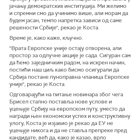
јачању демократских институција. Ми желимо
и спремни смо да учинимо више, али морам да
будем јасан, темпо напретка зависи од саме
решености Србије", рекао је Коста.
Време је, како каже, кључно.
"Врата Европске уније остају отворена, али
простор за одлучне акције је сада. Сигуран сам
да ћемо заједничким радом, на искрен начин,
постићи наш циљ како бисмо осигурали да
Србија постане пуноправна чланица Европске
уније", рекао је Коста.
Одговарајући на питање новинара због чега
Брисел стално поставља нове услове и
уцењује Србију на европском путу, уместо да
награди њен економски успех и конструктивну
улогу, Коста је изјавио је рекао да ЕУ не
уцењује никога и да не ставља препреке пред
кандидате, већ да, како је казао, врло