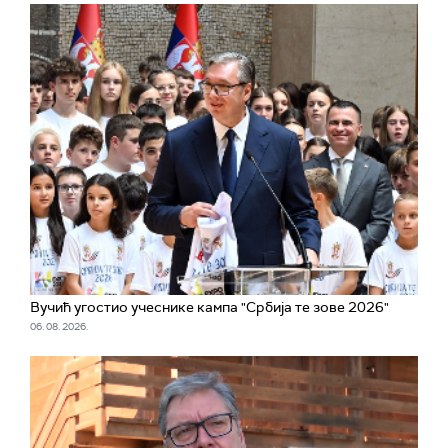
Вучић угостио учеснике кампа "Србија те зове 2026"
06. 08. 2026.