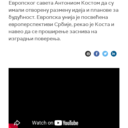
Европског савета Антониом Костом да су
имали отворену размену идеја и планове за
будућност. Европска унија је посвећена
европерспективи Србије, рекао је Коста и
навео да се проширење заснива на
изградњи поверења.