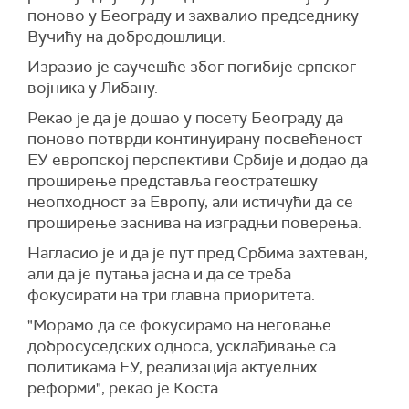
поново у Београду и захвалио председнику
Вучићу на добродошлици.
Изразио је саучешће због погибије српског
војника у Либану.
Рекао је да је дошао у посету Београду да
поново потврди континуирану посвећеност
ЕУ европској перспективи Србије и додао да
проширење представља геостратешку
неопходност за Европу, али истичући да се
проширење заснива на изградњи поверења.
Нагласио је и да је пут пред Србима захтеван,
али да је путања јасна и да се треба
фокусирати на три главна приоритета.
"Морамо да се фокусирамо на неговање
добросуседских односа, усклађивање са
политикама ЕУ, реализација актуелних
реформи", рекао је Коста.