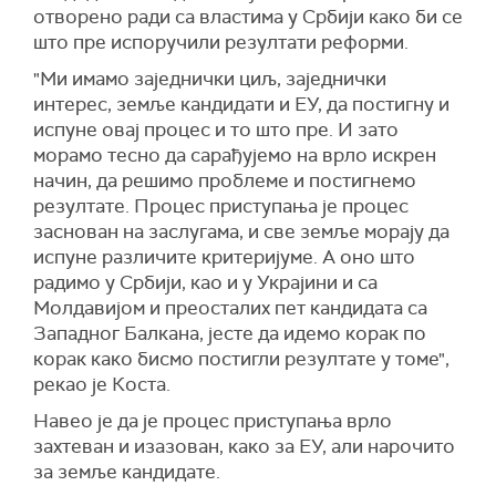
отворено ради са властима у Србији како би се
што пре испоручили резултати реформи.
"Ми имамо заједнички циљ, заједнички
интерес, земље кандидати и ЕУ, да постигну и
испуне овај процес и то што пре. И зато
морамо тесно да сарађујемо на врло искрен
начин, да решимо проблеме и постигнемо
резултате. Процес приступања је процес
заснован на заслугама, и све земље морају да
испуне различите критеријуме. А оно што
радимо у Србији, као и у Украјини и са
Молдавијом и преосталих пет кандидата са
Западног Балкана, јесте да идемо корак по
корак како бисмо постигли резултате у томе",
рекао је Коста.
Навео је да је процес приступања врло
захтеван и изазован, како за ЕУ, али нарочито
за земље кандидате.