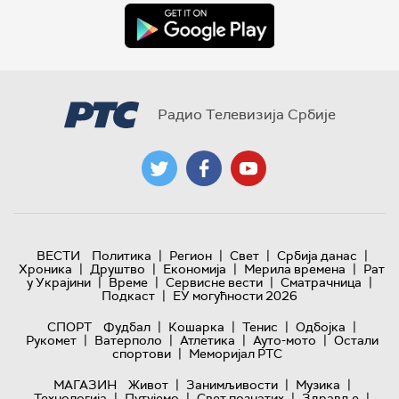
Радио Телевизија Србије
|
|
|
|
ВЕСТИ
Политика
Регион
Свет
Србија данас
|
|
|
|
Хроника
Друштво
Економија
Мерила времена
Рат
|
|
|
|
у Украјини
Време
Сервисне вести
Сматрачница
|
Подкаст
ЕУ могућности 2026
|
|
|
|
СПОРТ
Фудбал
Кошарка
Тенис
Одбојка
|
|
|
|
Рукомет
Ватерполо
Атлетика
Ауто-мото
Остали
|
спортови
Меморијал РТС
|
|
|
МАГАЗИН
Живот
Занимљивости
Музика
|
|
|
|
Технологијa
Путујемо
Свет познатих
Здравље