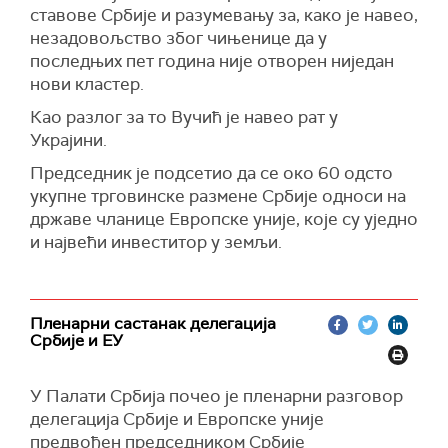
ставове Србије и разумевању за, како је навео,
незадовољство због чињенице да у
последњих пет година није отворен ниједан
нови кластер.
Као разлог за то Вучић је навео рат у
Украјини.
Председник је подсетио да се око 60 одсто
укупне трговинске размене Србије односи на
државе чланице Европске уније, које су уједно
и највећи инвеститор у земљи.
Пленарни састанак делегација
Србије и ЕУ
У Палати Србија почео је пленарни разговор
делегација Србије и Европске уније
предвођен председником Србије