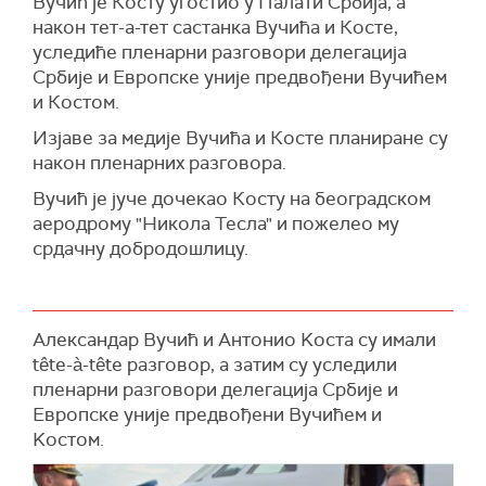
Вучић је Косту угостио у Палати Србија, а
након тет-а-тет састанка Вучића и Косте,
уследиће пленарни разговори делегација
Србије и Европске уније предвођени Вучићем
и Костом.
Изјаве за медије Вучића и Косте планиране су
након пленарних разговора.
Вучић је јуче дочекао Косту на београдском
аеродрому "Никола Тесла" и пожелео му
срдачну добродошлицу.
Александар Вучић и Антонио Kоста су имали
tête-à-tête разговор, а затим су уследили
пленарни разговори делегација Србије и
Европске уније предвођени Вучићем и
Kостом.