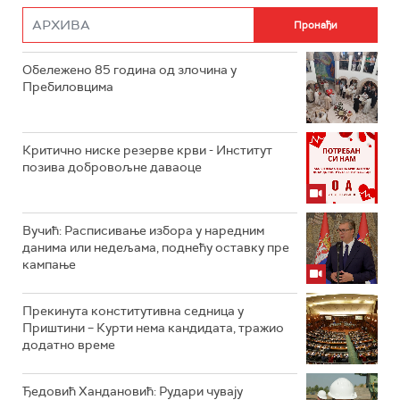
Обележено 85 година од злочина у
Пребиловцима
Критично ниске резерве крви - Институт
позива добровољне даваоце
Вучић: Расписивање избора у наредним
данима или недељама, поднећу оставку пре
кампање
Прекинута конститутивна седница у
Приштини – Курти нема кандидата, тражио
додатно време
Ђедовић Хандановић: Рудари чувају