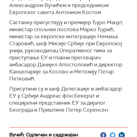
Александром Вучићем и председником
Европског савета Антониом Костом.
Састанку присуствују и премијер Ђуро Мацут,
министар спољних послова Марко Ђурић,
министар за европске интеграције Немања
Старовић, шеф Мисије Србије при Европској
унији, руководилац Оперативног тима за
приступање ЕУ и главни преговарач
амбасадор Данијел Апостоловић и директор
Канцеларије за Косово и Метохију Петар
Петковић.
Присутини су и шеф Делегације и амбасадор
ЕУ у Србији Андреас фон Бекерат и
специјални представник ЕУ за дијалог
Београда и Приштине Петер Соренсен.
Вучић: Одличан и садржајан