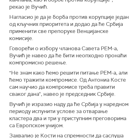
рекао је Вучић.
Нагласио је да је борба против корупције један
од кључних приоритета и додао да ће Србија
применити све препоруке Венцијанске
комисије.
Говорећи о избору чланова Савета РЕМ-а,
Вучић је навео да ће бити неопходно пронаћи
компромисно решење.
"Не знам како ћемо решити питање РЕМ-а, али
ћемо тражити компромисе. Од Антониа Косте
сам научио да компромисе треба правити
сваког дана“, навео је председник Србије.
Вучић је изразио наду да ће Србија у наредном
периоду испунити услове за отварање
кластера два и три у приступним преговорима
са Европском унијом.
Захвалио је Кости на спремности да саслуша