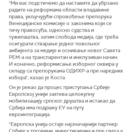
"Ми вас подстичемо да наставите да убрзано
радите на реформама области владавине
права, укључујући спровођење препорука
Венецијанске комисије о законима који се
тичу правосуђа, односно судства и
тужилаштва, затим слобода медија, где треба
осигурати стварање једног повољног
амбијента за медије и оснивање новог Савета
РЕМ-а на транспарентан и инклузиван начин.
И коначно, реформисање изборног оквира у
складу са препорукама ОДИХР-а пре наредних
избора", казао је Коста.
Он је рекао да процес приступања Србије
Европској унији захтева целокупну
мобилизацију српског друштва и истакао да
Србија има подршку ЕУ на путу
евроинтеграција.
"Европска унија остаје најзначајнији партнер
Србије у трговини, инвестицијама и пре свега у