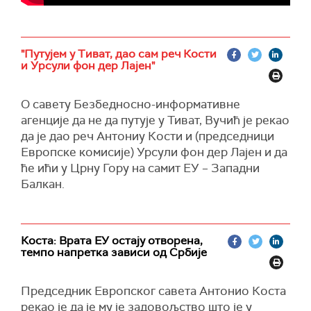
"Путујем у Тиват, дао сам реч Кости
и Урсули фон дер Лајен"
О савету Безбедносно-информативне
агенције да не да путује у Тиват, Вучић је рекао
да је дао реч Антониу Кости и (председници
Европске комисије) Урсули фон дер Лајен и да
ће ићи у Црну Гору на самит ЕУ – Западни
Балкан.
Коста: Врата ЕУ остају отворена,
темпо напретка зависи од Србије
Председник Европског савета Антонио Коста
рекао је да је му је задовољство што је у