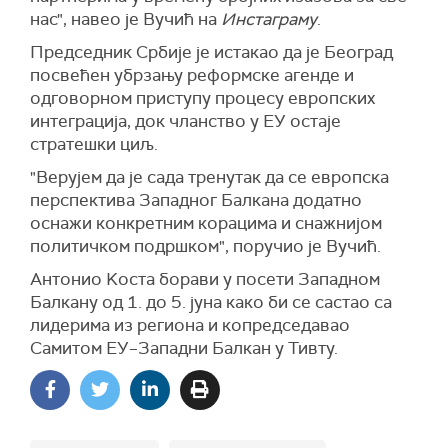
нас", навео је Вучић на
Инстаграму
.
Председник Србије је истакао да је Београд
посвећен убрзању реформске агенде и
одговорном приступу процесу европских
интеграција, док чланство у ЕУ остаје
стратешки циљ.
"Верујем да је сада тренутак да се европска
перспектива Западног Балкана додатно
оснажи конкретним корацима и снажнијом
политичком подршком", поручио је Вучић.
Антонио Kоста борави у посети Западном
Балкану од 1. до 5. јуна како би се састао са
лидерима из региона и копредседавао
Самитом ЕУ–Западни Балкан у Тивту.