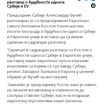
разговор о будућности односа
Србије и ЕУ
Председник Србије Александар Вучић
разговарао је са председником Европског
савета Антониом Костом током његове
посете Београду о будућности односа Србије
и Европске уније и истакао да су имали
одличан и садржајан разговор.
"Одличан и садржајан разговор са Костом о
будућности односа Србије и Европске уније,
наставку нашег европског пута и кључним
изазовима са којима се суочавају Србија,
регион Западног Балкана и Европа у целини",
објавио је Вучић на инстаграму.
Захвалио је председнику Кости, како је навео,
на личном ангажовању и спремности да
саслуша ставове Србије, као и на подршци
европској перспективи нашег региона.