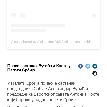
A post shared by Aleksandar Vučić (@buducnostsrbijeav)
Почео састанак Вучића и Косте у
Палати Србија
У Палати Србија почео је састанак
председника Србије Александар Вучић и
председника Европског савета Антониа Косте
који борави у радној посети Србији.