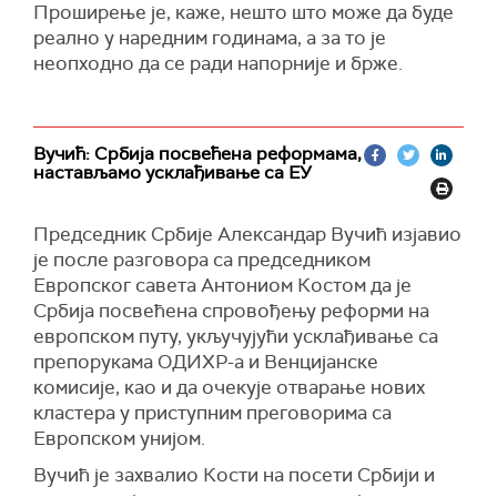
Проширење је, каже, нешто што може да буде
реално у наредним годинама, а за то је
неопходно да се ради напорније и брже.
Вучић: Србија посвећена реформама,
настављамо усклађивање са ЕУ
Председник Србије Александар Вучић изјавио
је после разговора са председником
Европског савета Антониом Костом да је
Србија посвећена спровођењу реформи на
европском путу, укључујући усклађивање са
препорукама ОДИХР-а и Венцијанске
комисије, као и да очекује отварање нових
кластера у приступним преговорима са
Европском унијом.
Вучић је захвалио Кости на посети Србији и