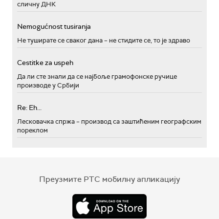
сличну ДНК
Nemogućnost tusiranja
Не туширате се сваког дана – не стидите се, то је здраво
Cestitke za uspeh
Да ли сте знали да се најбоље грамофонске ручице
производе у Србији
Re: Eh...
Лесковачка спржа – производ са заштићеним географским
пореклом
Преузмите РТС мобилну апликацију