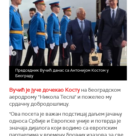
Председник Вучић данас са Антонијом Костом у
Београду
Вучић је јуче дочекао Kосту
на београдском
аеродрому "Никола Тесла" и пожелео му
срдачну добродошлицу.
"Ова посета је важан подстицај даљем јачању
односа Србије и Европске уније и потврда је
значаја дијалога који водимо са европским
партнерима у времену бројних изазова за све