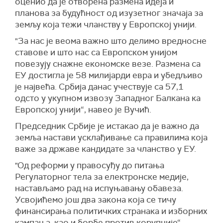
оценио да је отворена размена идеја и
планова за будућност од изузетног значаја за
земљу која тежи чланству у Европској унији.
"За нас је веома важно што делимо вредносне
ставове и што нас са Европском унијом
повезују снажне економске везе. Размена са
ЕУ достигла је 58 милијарди евра и убедљиво
је највећа. Србија данас учествује са 57,1
одсто у укупном извозу Западног Балкана ка
Европској унији“, навео је Вучић.
Председник Србије је истакао да је важно да
земља настави усклађивање са правилима која
важе за државе кандидате за чланство у ЕУ.
"Од реформи у правосуђу до питања
Регулаторног тела за електронске медије,
настављамо рад на испуњавању обавеза.
Усвојићемо још два закона која се тичу
финансирања политичких странака и изборних
кампања, као и борбе против корупције“,