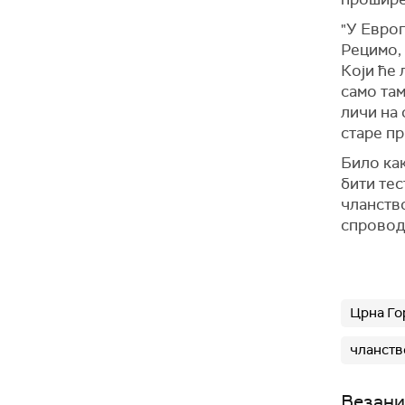
"У Евро
Рецимо,
Који ће 
само там
личи на 
старе пр
Било как
бити те
чланство
спроводе
Црна Го
чланств
Везани