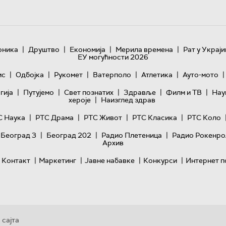
|
|
|
|
оника
Друштво
Економија
Мерила времена
Рат у Украји
ЕУ могућности 2026
|
|
|
|
|
|
ис
Одбојка
Рукомет
Ватерполо
Атлетика
Ауто-мото
|
|
|
|
|
гијa
Путујемо
Свет познатих
Здравље
Филм и ТВ
Нау
|
хероје
Наизглед здрав
|
|
|
|
С Наука
РТС Драма
РТС Живот
РТС Класика
РТС Коло
|
|
|
 Београд 3
Београд 202
Радио Плетеница
Радио Рокенро
Архив
|
|
|
|
Контакт
Маркетинг
Јавне набавке
Конкурси
Интернет п
 сајта