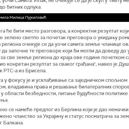
 уочи Самита. Ипак, не очекује се да је скуп у Тивту м
до битних одлука.
мила Милица Пујкиловић
га ће бити место разговора, а конректни резултат који
је зелено светло за почетак преговора о укидању ром
 региона очекује се да уочи самита земље чланице ов
 да започне те преговоре који би могли да доведу до
за све земље региона до краја ове године почетком 
ио конретан резултат за сваког грађана", навео је Душ
к РТС-а из Брисела.
а у фокусу је и усклађивање са заједничком спољном
ом, владавина права и решавање билатералних споров
 у области безбедности, питање будућности политике
ња.
но се намеће предлог из Берлина који је дао немачки
жено чланство за Украјину и статус посматрача за зе
г Балкана.