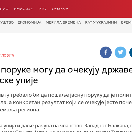
АДИО
ЕМИСИЈЕ
РТС
Остало
РУШТВО
ЕКОНОМИЈА
МЕРИЛА ВРЕМЕНА
РАТ У УКРАЈИНИ
ВРЕМ
ИЛОВИЋ
 поруке могу да очекују држав
ске уније
вту требало би да пошаље јасну поруку да је поли
, а конкретан резултат који се очекује јесте поч
земаља региона.
 унија и даље рачуна на чланство Западног Балкана, 