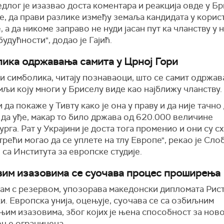
едлог је изазвао доста коментара и реакција овде у Бр
е, да прави разлике између земаља кандидата у корис
, а да никоме заправо не нуди јасан пут ка чланству у 
будућности", додао је Гајић.
ика одржавања самита у Црној Гори
и симболика, читају познаваоци, што се самит одржав
мљи коју многи у Бриселу виде као најближу чланству.
 да покаже у Тивту како је она у праву и да није тачно
да уђе, макар то било држава од 620.000 величине
рга. Рат у Украјини је доста тога променио и они су с
трећи могао да се уплете на тлу Европе", рекао је Сл
са Института за европске студије.
вим изазовима се суочава процес проширења
ам с резервом, упозорава македонски дипломата Рис
. Европска унија, оцењује, суочава се са озбиљним
им изазовима, због којих је њена способност за нов
ње ограничена.