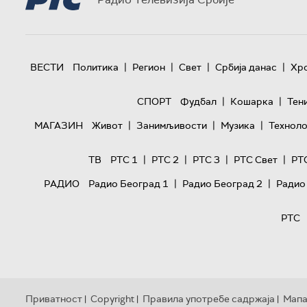
|
|
|
|
ВЕСТИ
Политика
Регион
Свет
Србија данас
Хр
|
|
СПОРТ
Фудбал
Кошарка
Тен
|
|
|
МАГАЗИН
Живот
Занимљивости
Музика
Техноло
|
|
|
|
ТВ
РТС 1
РТС 2
РТС 3
РТС Свет
РТ
|
|
РАДИО
Радио Београд 1
Радио Београд 2
Радио
РТС
Приватност
Copyright
Правила употребе садржаја
Мапа
|
|
|