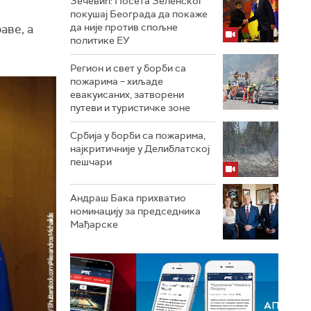
Зечевић: Посета Зеленског
покушај Београда да покаже
да није против спољне
аве, а
политике ЕУ
Регион и свет у борби са
пожарима – хиљаде
евакуисаних, затворени
путеви и туристичке зоне
Србија у борби са пожарима,
најкритичније у Делиблатској
пешчари
Андраш Бака прихватио
номинацију за председника
Мађарске