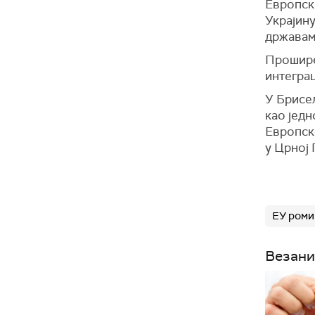
Европске
Украјину
државам
Прошире
интеграц
У Брисел
као јед
Европско
у Црној 
ЕУ роми
Везани