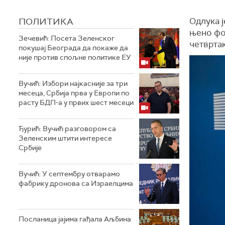
ПОЛИТИКА
Одлука ј
њено фо
Зечевић: Посета Зеленског
четвртак
покушај Београда да покаже да
није против спољне политике ЕУ
Вучић: Избори најкасније за три
месеца, Србија прва у Европи по
расту БДП-а у првих шест месеци
Ђурић: Вучић разговором са
Зеленским штити интересе
Србије
Вучић: У септембру отварамо
фабрику дронова са Израелцима
Посланица јајима гађала Аљбина