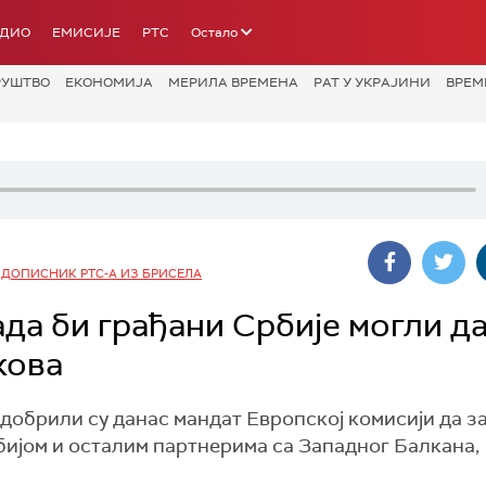
АДИО
ЕМИСИЈЕ
РТС
Остало
РУШТВО
ЕКОНОМИЈА
МЕРИЛА ВРЕМЕНА
РАТ У УКРАЈИНИ
ВРЕМ
 ДОПИСНИК РТС-А ИЗ БРИСЕЛА
да би грађани Србије могли д
кова
добрили су данас мандат Европској комисији да з
бијом и осталим партнерима са Западног Балкана,