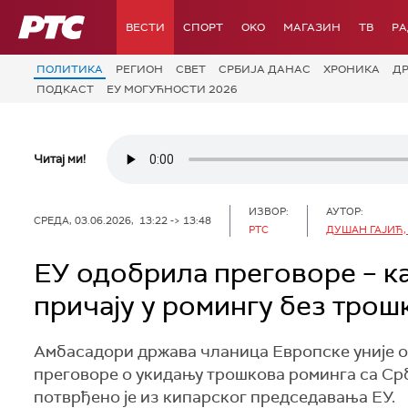
РТС
ВЕСТИ
СПОРТ
OKO
МАГАЗИН
ТВ
Р
ПОЛИТИКА
РЕГИОН
СВЕТ
СРБИЈА ДАНАС
ХРОНИКА
Д
ПОДКАСТ
ЕУ МОГУЋНОСТИ 2026
Читај ми!
ИЗВОР:
АУТОР:
СРЕДА, 03.06.2026, 13:22 -> 13:48
РТС
ДУШАН ГАЈИЋ,
ЕУ одобрила преговоре – ка
причају у ромингу без трош
Амбасадори држава чланица Европске уније о
преговоре о укидању трошкова роминга са Ср
потврђено је из кипарског председавања ЕУ.