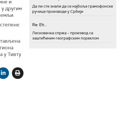
ине и
Да ли сте знали да се најбоље грамофонске
 у другим
ручице производе у Србији
земљи.
остепене
Re: Eh...
Лесковачка спржа – производ са
заштићеним географским пореклом
стављена
егиона
а у Тивту