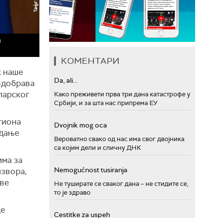
м
КОМЕНТАРИ
к наше
Da, ali...
 одобрава
парског
Како преживети прва три дана катастрофе у
Србији, и за шта нас припрема ЕУ
гиона
Dvojnik mog oca
идање
Вероватно свако од нас има свог двојника
са којим дели и сличну ДНК
има за
Nemogućnost tusiranja
извора,
рве
Не туширате се сваког дана – не стидите се,
то је здраво
це
Cestitke za uspeh