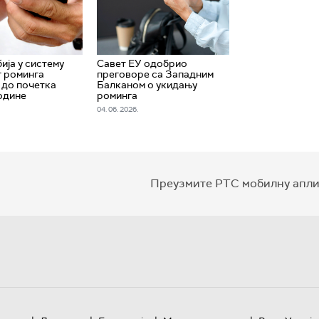
ија у систему
Савет ЕУ одобрио
 роминга
преговоре са Западним
е до почетка
Балканом о укидању
одине
роминга
04. 06. 2026.
Преузмите РТС мобилну апли