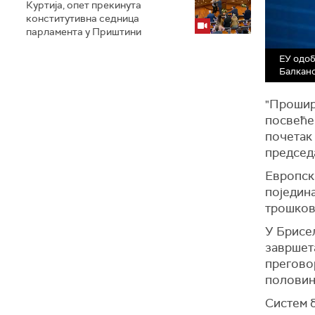
Куртија, опет прекинута
конститутивна седница
парламента у Приштини
ЕУ одоб
Балкан
"Прошире
посвећен
почетак
председ
Европска
поједин
трошков
У Брисел
завршет
прегово
половин
Систем 