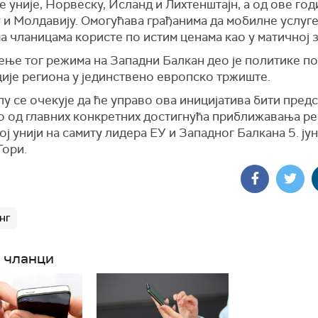
 уније, Норвеску, Исланд и Лихтенштајн, а од ове год
 и Молдавију. Омогућава грађанима да мобилне услуге
а чланицама користе по истим ценама као у матичној 
ње тог режима на Западни Балкан део је политике п
ије региона у јединствено европско тржиште.
у се очекује да ће управо ова иницијатива бити пред
но од главних конкретних достигнућа приближавања р
ј унији на самиту лидера ЕУ и Западног Балкана 5. јун
Гори.
нг
 чланци