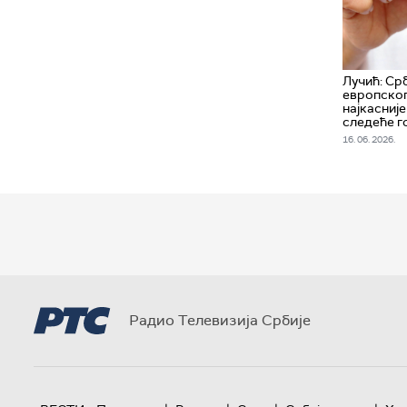
Лучић: Срб
европског
најкасниј
следеће г
16. 06. 2026.
Радио Телевизија Србије