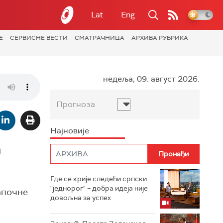
Lat
Eng
Е
СЕРВИСНЕ ВЕСТИ
СМАТРАЧНИЦА
АРХИВА РУБРИКА
недеља, 09. август 2026.
Прогноза
Најновије
а
Где се крије следећи српски
"једнорог" – добра идеја није
апочне
довољна за успех