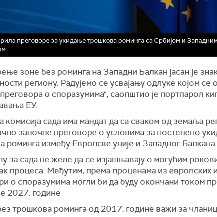
рила преговоре за укидање трошкова роминга са Србијом и Западни
ом
ње зоне без роминга на Западни Балкан јасан је зна
ости региону. Радујемо се усвајању одлуке којом се
 преговора о споразумима", саопштио је портпарол ки
авања ЕУ.
 комисија сада има мандат да са сваком од земаља ре
ачно започне преговоре о условима за постепено ук
а роминга између Европске уније и Западног Балкана.
у за сада не желе да се изјашњавају о могућим роков
ак процеса. Међутим, према проценама из европских 
ри о споразумима могли би да буду окончани током п
е 2027. године
без трошкова роминга од 2017. године важи за члани