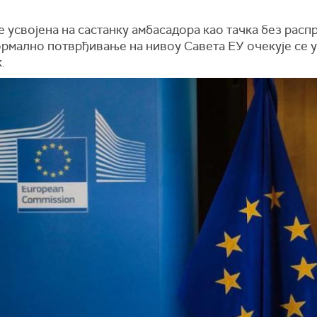
е усвојена на састанку амбасадора као тачка без распр
рмално потврђивање на нивоу Савета ЕУ очекује се у
.