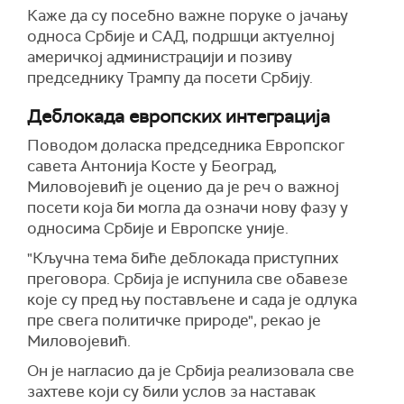
Каже да су посебно важне поруке о јачању
односа Србије и САД, подршци актуелној
америчкој администрацији и позиву
председнику Трампу да посети Србију.
Деблокада европских интеграција
Поводом доласка председника Европског
савета Антонија Косте у Београд,
Миловојевић је оценио да је реч о важној
посети која би могла да означи нову фазу у
односима Србије и Европске уније.
"Кључна тема биће деблокада приступних
преговора. Србија је испунила све обавезе
које су пред њу постављене и сада је одлука
пре свега политичке природе", рекао је
Миловојевић.
Он је нагласио да је Србија реализовала све
захтеве који су били услов за наставак