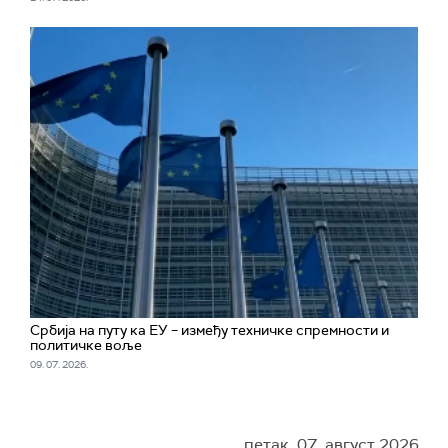
Србија на путу ка ЕУ – између техничке спремности и
политичке воље
09. 07. 2026.
петак, 07. август 2026.