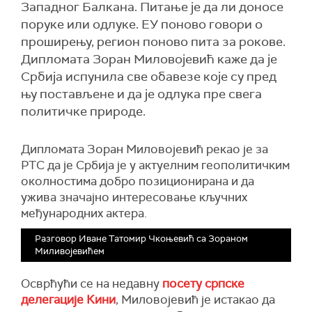
Западног Балкана. Питање је да ли доносе
поруке или одлуке. ЕУ поново говори о
проширењу, регион поново пита за рокове.
Дипломата Зоран Миловојевић каже да је
Србија испунила све обавезе које су пред
њу постављене и да је одлука пре свега
политичке природе.
Дипломата Зоран Миловојевић рекао је за
РТС да је Србија је у актуелним геополитичким
околностима добро позиционирана и да
ужива значајно интересовање кључних
међународних актера.
Разговор Иване Татомир Чкоњевић са Зораном
Миливојевићем
Осврћући се на недавну
посету српске
делегације Кини
, Миловојевић је истакао да