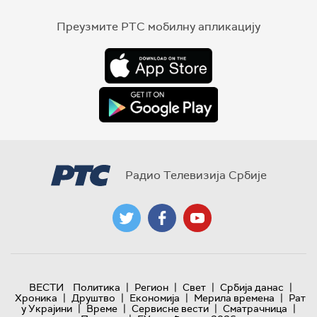
Преузмите РТС мобилну апликацију
Радио Телевизија Србије
|
|
|
|
ВЕСТИ
Политика
Регион
Свет
Србија данас
|
|
|
|
Хроника
Друштво
Економија
Мерила времена
Рат
|
|
|
|
у Украјини
Време
Сервисне вести
Сматрачница