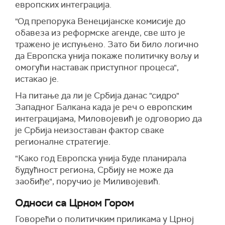
европских интеграција.
"Од препорука Венецијанске комисије до
обавеза из реформске агенде, све што је
тражено је испуњено. Зато би било логично
да Европска унија покаже политичку вољу и
омогући наставак приступног процеса",
истакао је.
На питање да ли је Србија данас "сидро"
Западног Балкана када је реч о европским
интеграцијама, Миловојевић је одговорио да
је Србија неизоставан фактор сваке
регионалне стратегије.
"Како год Европска унија буде планирала
будућност региона, Србију не може да
заобиђе", поручио је Миливојевић.
Односи са Црном Гором
Говорећи о политичким приликама у Црној