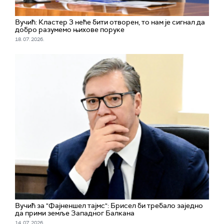
Вучић: Кластер 3 неће бити отворен, то нам је сигнал да
добро разумемо њихове поруке
18. 07. 2026.
Вучић за "Фајненшел тајмс": Брисел би требало заједно
да прими земље Западног Балкана
14. 07. 2026.