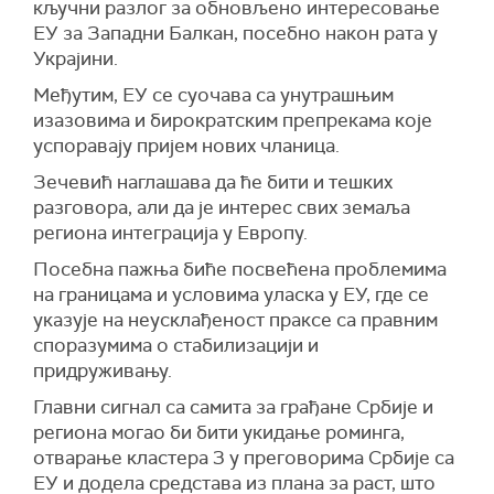
кључни разлог за обновљено интересовање
ЕУ за Западни Балкан, посебно након рата у
Украјини.
Међутим, ЕУ се суочава са унутрашњим
изазовима и бирократским препрекама које
успоравају пријем нових чланица.
Зечевић наглашава да ће бити и тешких
разговора, али да је интерес свих земаља
региона интеграција у Европу.
Посебна пажња биће посвећена проблемима
на границама и условима уласка у ЕУ, где се
указује на неусклађеност праксе са правним
споразумима о стабилизацији и
придруживању.
Главни сигнал са самита за грађане Србије и
региона могао би бити укидање роминга,
отварање кластера 3 у преговорима Србије са
ЕУ и додела средстава из плана за раст, што