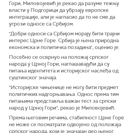
Гори, Миловојевић је рекао да разуме тежњу
власти у Подгорици да убрзају европске
интеграције, али је нагласио да то не сме да
угрози односе са Србијом.
"Добри односи са Србијом морају бити трајни
интерес Црне Горе. Србија је њена природна
економска и политичка позадина", оценио је.
Посебно се осврнуо на положај српског
народа у Црној Гори, наглашавајући да су
питања идентитета и историјског наслеђа од
суштинског значаја.
"Историјске чињенице не могу бити предмет
политичких надгорњавања. Однос према тим
питањима представља важан тест за српски
народ у Црној Гори", рекао је Миловојевић.
Према његовим речима, стабилност Црне Горе
не може се посматрати одвојено од положаја
српског народа, који је значајан део њеног