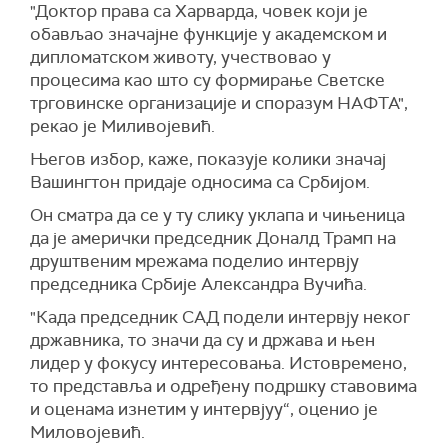
"Доктор права са Харварда, човек који је
обављао значајне функције у академском и
дипломатском животу, учествовао у
процесима као што су формирање Светске
трговинске организације и споразум НАФТА",
рекао је Миливојевић.
Његов избор, каже, показује колики значај
Вашингтон придаје односима са Србијом.
Он сматра да се у ту слику уклапа и чињеница
да је амерички председник Доналд Трамп на
друштвеним мрежама поделио интервју
председника Србије Александра Вучића.
"Када председник САД подели интервју неког
државника, то значи да су и држава и њен
лидер у фокусу интересовања. Истовремено,
то представља и одређену подршку ставовима
и оценама изнетим у интервјуу“, оценио је
Миловојевић.