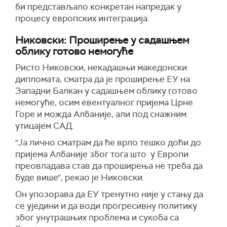
би представљало конкретан напредак у
процесу европских интеграција.
Никовски: Проширење у садашњем
облику готово немогуће
Ристо Никовски, некадашњи македонски
дипломата, сматра да је проширење ЕУ на
Западни Балкан у садашњем облику готово
немогуће, осим евентуалног пријема Црне
Горе и можда Албаније, али под снажним
утицајем САД.
"Ја лично сматрам да ће врло тешко доћи до
пријема Албаније због тога што у Европи
преовладава став да проширења не треба да
буде више", рекао је Никовски.
Он упозорава да ЕУ тренутно није у стању да
се уједини и да води прогресивну политику
због унутрашњих проблема и сукоба са