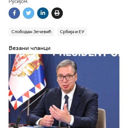
Русијом.
Слободан Зечевић
Србија и ЕУ
Везани чланци