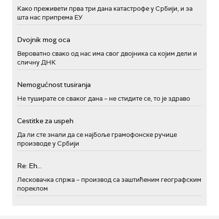
Како преживети прва три дана катастрофе у Србији, и за
шта нас припрема ЕУ
Dvojnik mog oca
Вероватно свако од нас има свог двојника са којим дели и
сличну ДНК
Nemogućnost tusiranja
Не туширате се сваког дана – не стидите се, то је здраво
Cestitke za uspeh
Да ли сте знали да се најбоље грамофонске ручице
производе у Србији
Re: Eh...
Лесковачка спржа – производ са заштићеним географским
пореклом