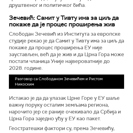
друштвеног и политичког бића.
Зечевић: Самит у Тивту има за циљ да
покаже да је процес проширења жив
Слободан Зечевић из Института за европске
студије рекао је да Самит у Тивту има за циљ да
покаже да процес проширења ЕУ није
заустављен, већ да је жив и да Црна Гора може
постати чланица Уније највероватније до
2028. године.
Разговор са Слободаном Зечевићем и Ристом
Никоским
Истакао је да да улазак Црне Горе у ЕУ шаље
важну поруку осталим земљама региона,
нарочито јер се раније очекивало да Србија и
Црна Гора заједно уђу у ЕУ као пакет.
Геостратешки фактори су, према Зечевићу,