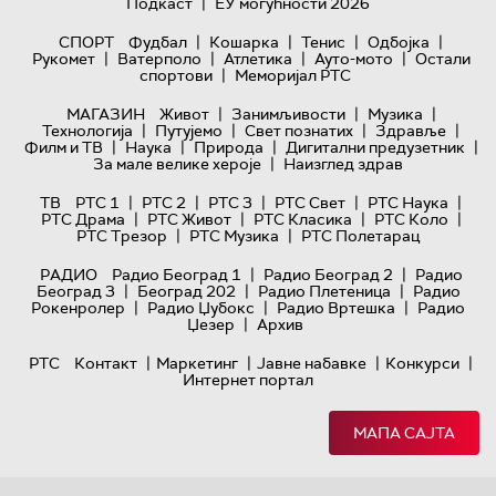
|
Подкаст
ЕУ могућности 2026
|
|
|
|
СПОРТ
Фудбал
Кошарка
Тенис
Одбојка
|
|
|
|
Рукомет
Ватерполо
Атлетика
Ауто-мото
Остали
|
спортови
Меморијал РТС
|
|
|
МАГАЗИН
Живот
Занимљивости
Музика
|
|
|
|
Технологијa
Путујемо
Свет познатих
Здравље
|
|
|
|
Филм и ТВ
Наука
Природа
Дигитални предузетник
|
За мале велике хероје
Наизглед здрав
|
|
|
|
|
ТВ
РТС 1
РТС 2
РТС 3
РТС Свет
РТС Наука
|
|
|
|
РТС Драма
РТС Живот
РТС Класика
РТС Коло
|
|
РТС Трезор
РТС Музика
РТС Полетарац
|
|
РАДИО
Радио Београд 1
Радио Београд 2
Радио
|
|
|
Београд 3
Београд 202
Радио Плетеница
Радио
|
|
|
Рокенролер
Радио Џубокс
Радио Вртешка
Радио
|
Џезер
Архив
|
|
|
|
РТС
Контакт
Маркетинг
Јавне набавке
Конкурси
Интернет портал
МАПА САЈТА