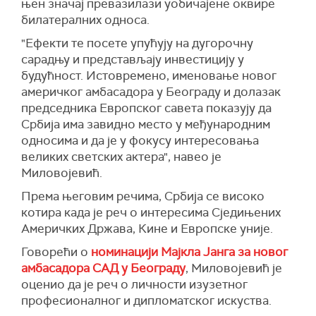
њен значај превазилази уобичајене оквире
билатералних односа.
"Ефекти те посете упућују на дугорочну
сарадњу и представљају инвестицију у
будућност. Истовремено, именовање новог
америчког амбасадора у Београду и долазак
председника Европског савета показују да
Србија има завидно место у међународним
односима и да је у фокусу интересовања
великих светских актера", навео је
Миловојевић.
Према његовим речима, Србија се високо
котира када је реч о интересима Сједињених
Америчких Држава, Кине и Европске уније.
Говорећи о
номинацији Мајкла Јанга за новог
амбасадора САД у Београду
, Миловојевић је
оценио да је реч о личности изузетног
професионалног и дипломатског искуства.