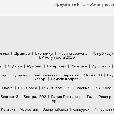
Преузмите РТС мобилну апли
|
|
|
|
оника
Друштво
Економија
Мерила времена
Рат у Украји
ЕУ могућности 2026
|
|
|
|
|
|
ис
Одбојка
Рукомет
Ватерполо
Атлетика
Ауто-мото
|
|
|
|
|
гијa
Путујемо
Свет познатих
Здравље
Филм и ТВ
Нау
|
хероје
Наизглед здрав
|
|
|
|
С Наука
РТС Драма
РТС Живот
РТС Класика
РТС Коло
|
|
|
 Београд 3
Београд 202
Радио Плетеница
Радио Рокенро
Архив
|
|
|
|
Контакт
Маркетинг
Јавне набавке
Конкурси
Интернет п