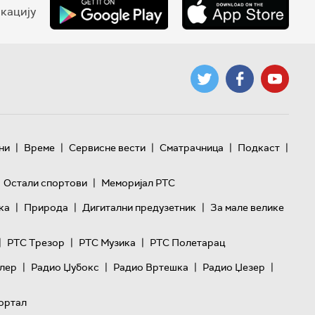
кацију
|
|
|
|
|
ни
Време
Сервисне вести
Сматрачница
Подкаст
|
Остали спортови
Меморијал РТС
|
|
|
ка
Природа
Дигитални предузетник
За мале велике
|
|
|
РТС Трезор
РТС Музика
РТС Полетарац
|
|
|
|
лер
Радио Џубокс
Радио Вртешка
Радио Џезер
ортал