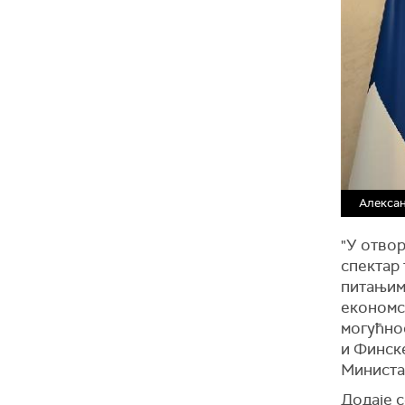
Алексан
"У отво
спектар
питањим
економск
могућно
и Финске
Министа
Додаје с