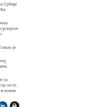
а Србије
уба
емље
осуседске
ог
стакао је
ној
рама
е са
тор за то
 и нових