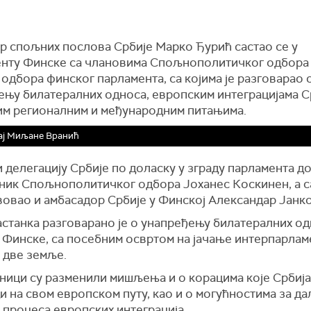
р спољних послова Србије Марко Ђурић састао се у
нту Финске са члановима Спољнополитичког одбора
одбора финског парламента, са којима је разговарао 
ењу билатералних односа, европским интеграцијама С
им регионалним и међународним питањима.
ај Миљане Вранић
 делегацију Србије по доласку у зграду парламента до
ник Спољнополитичког одбора Јоханес Коскинен, а са
вовао и амбасадор Србије у Финској Александар Јанк
астанка разговарано је о унапређењу билатералних о
и Финске, са посебним освртом на јачање интерпарла
 две земље.
ници су разменили мишљења и о корацима које Србија
 на свом европском путу, као и о могућностима за д
 процеса европских интеграција.