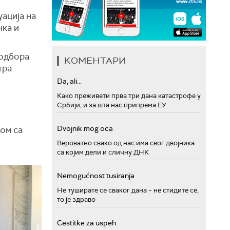
уација на
чка и
 одбора
КОМЕНТАРИ
тра
Da, ali...
Како преживети прва три дана катастрофе у
Србији, и за шта нас припрема ЕУ
Dvojnik mog oca
ом са
Вероватно свако од нас има свог двојника
са којим дели и сличну ДНК
Nemogućnost tusiranja
Не туширате се сваког дана – не стидите се,
то је здраво
Cestitke za uspeh