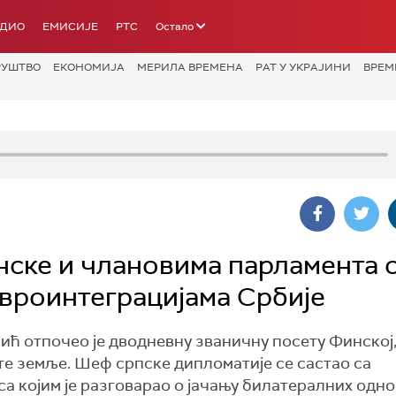
АДИО
ЕМИСИЈЕ
РТС
Остало
РУШТВО
ЕКОНОМИЈА
МЕРИЛА ВРЕМЕНА
РАТ У УКРАЈИНИ
ВРЕМ
ске и члановима парламента 
вроинтеграцијама Србије
ћ отпочео је дводневну званичну посету Финској
те земље. Шеф српске дипломатије се састао са
 којим је разговарао о јачању билатералних одно