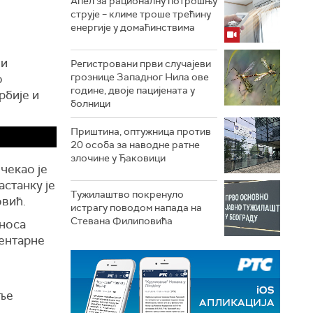
Апел за рационалну потрошњу
струје – климе троше трећину
енергије у домаћинствима
 и
Регистровани први случајеви
грознице Западног Нила ове
о
године, двоје пацијената у
рбије и
болници
Приштина, оптужница против
20 особа за наводне ратне
злочине у Ђаковици
чекао је
станку је
Тужилаштво покренуло
овић.
истрагу поводом напада на
Стевана Филиповића
дноса
ментарне
аље