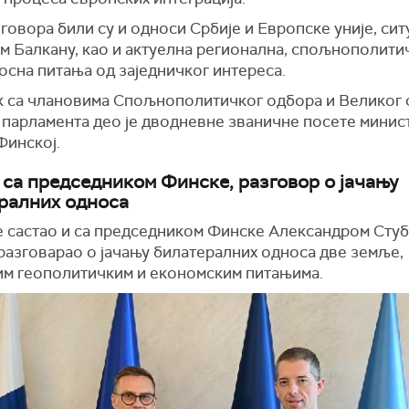
говора били су и односи Србије и Европске уније, сит
м Балкану, као и актуелна регионална, спољнополити
осна питања од заједничког интереса.
к са члановима Спољнополитичког одбора и Великог
 парламента део је дводневне званичне посете минис
Финској.
 са председником Финске, разговор о јачању
ралних односа
е састао и са председником Финске Александром Стуб
 разговарао о јачању билатералних односа две земље,
им геополитичким и економским питањима.