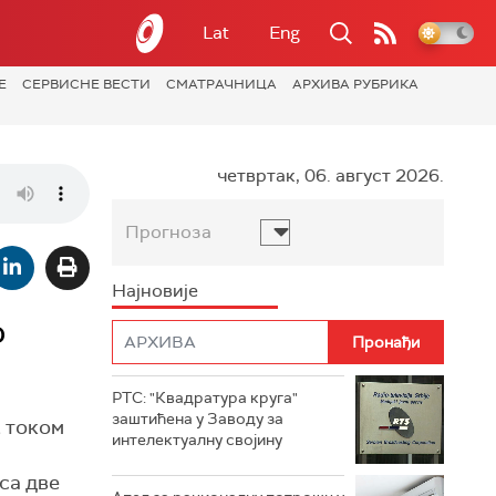
Lat
Eng
Е
СЕРВИСНЕ ВЕСТИ
СМАТРАЧНИЦА
АРХИВА РУБРИКА
четвртак, 06. август 2026.
Прогноза
Најновије
о
РТС: "Квадратура круга"
заштићена у Заводу за
, током
интелектуалну својину
са две