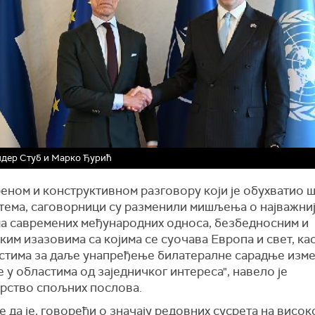
дер Стуб и Марко Ђурић
реном и конструктивном разговору који је обухватио 
 тема, саговорници су разменили мишљења о најважни
а савремених међународних односа, безбедносним и
им изазовима са којима се суочава Европа и свет, као
стима за даље унапређење билатералне сарадње изме
 у областима од заједничког интереса", навело је
рство спољних послова.
е да је, говорећи о значају редовних сусрета на висок