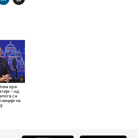
Нова ера
тије – од
алога са
зиције на
ну