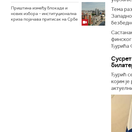
Приштина између блокаде и
Тема раз
нових избора – институционална
Западно
криза појачава притисак на Србе
безбедн
Састана
финског
Ђурића 
Сусрет
билате
Ђурић с
којим је
актуелн