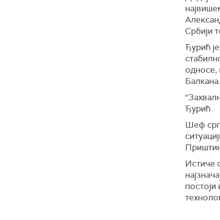
највише
Алексан
Србији т
Ђурић је
стабилн
односе, 
Балкана
"Захвалн
Ђурић.
Шеф срп
ситуациј
Приштин
Истиче с
најзнача
постоји 
технолог