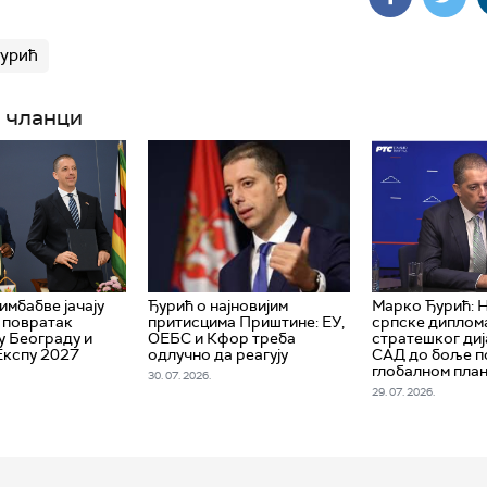
Ђурић
 чланци
имбабве јачају
Ђурић о најновијим
Марко Ђурић: 
 повратак
притисцима Приштине: ЕУ,
српске диплома
у Београду и
ОЕБС и Кфор треба
стратешког диј
Експу 2027
одлучно да реагују
САД до боље по
глобалном пла
30. 07. 2026.
29. 07. 2026.