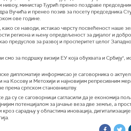
м нивоу, министар Ђурић пренео поздраве председник
дра Вучића и пренео позив за посету председника Ст
оком ове године.
, како се наводи, истакао чврсту посвећеност наше з
ости региона и њену опредељеност за дијалог и добр
као предуслов за развој и просперитет целог Западн
.
и смо за подршку визији ЕУ која обухвата и Србију", и
ске дипломатије информисао је саговорника о актуел
и на Косову и Метохији и најновијим репресивним ме
е према српском становништву.
е да су се саговорници сагласили да је економија пољ
јнијим потенцијалом за јачање веза две земље, а прос
и кроз сарадњу у областима иновација, дигитализације
ија.