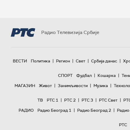
Радио Телевизија Србије
|
|
|
|
ВЕСТИ
Политика
Регион
Свет
Србија данас
Хр
|
|
СПОРТ
Фудбал
Кошарка
Тен
|
|
|
МАГАЗИН
Живот
Занимљивости
Музика
Техноло
|
|
|
|
ТВ
РТС 1
РТС 2
РТС 3
РТС Свет
РТ
|
|
РАДИО
Радио Београд 1
Радио Београд 2
Радио
РТС