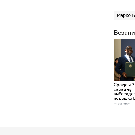
Марко 
Везани
Србија и З
сарадњу –
амбасаде 
подршка 
03. 08. 2026.