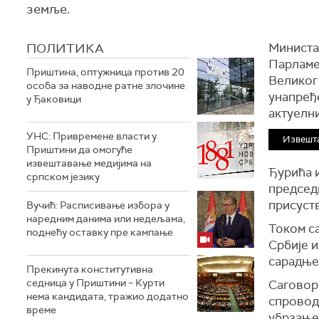
земље.
ПОЛИТИКА
Министа
Парламе
Приштина, оптужница против 20
Великог 
особа за наводне ратне злочине
унапређ
у Ђаковици
актуелн
УНС: Привремене власти у
Извешт
Приштини да омогуће
извештавање медијима на
Ђурића и
српском језику
председ
присуст
Вучић: Расписивање избора у
наредним данима или недељама,
Током с
поднећу оставку пре кампање
Србије 
сарадње
Прекинута конститутивна
седница у Приштини – Курти
Саговор
нема кандидата, тражио додатно
спроводи
време
убрзање