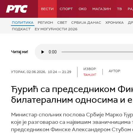
РТС
ВЕСТИ
СПОРТ
OKO
МАГАЗИН
ТВ
Р
ПОЛИТИКА
РЕГИОН
СВЕТ
СРБИЈА ДАНАС
ХРОНИКА
Д
ПОДКАСТ
ЕУ МОГУЋНОСТИ 2026
Читај ми!
ИЗВОР:
АУТОР:
УТОРАК, 02.06.2026, 10:24 -> 21:29
ТАНЈУГ
Ђурић са председником Фин
билатералним односима и е
Министар спољних послова Србије Марко Ђури
које је разговарао са највишим званичницима 
председником Финске Александером Стубом са