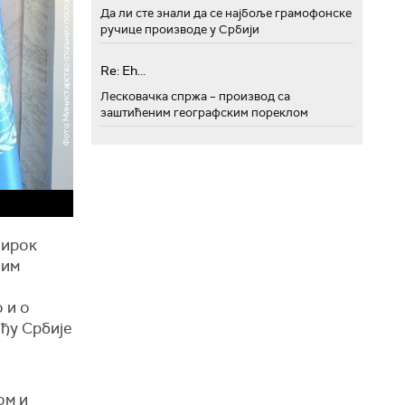
Да ли сте знали да се најбоље грамофонске
ручице производе у Србији
Re: Eh...
Лесковачка спржа – производ са
заштићеним географским пореклом
широк
јим
 и о
ђу Србије
ом и