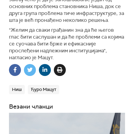
основних проблема становника Ниша, док се
друга група проблема тиче инфраструктуре, за
шта је већ пронађено неколико решења.
"Желим да сваки грађанин зна да ће његов
глас бити саслушан и да ће проблеми са којима
се суочава бити брже и ефикасније
прослеђени надлежним институцијама",
нагласио је Мацут.
Ниш
Ђуро Мацут
Везани чланци