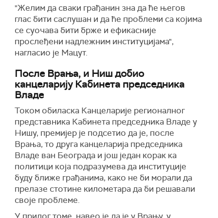
"Желим да сваки грађанин зна да ће његов
глас бити саслушан и да ће проблеми са којима
се суочава бити брже и ефикасније
прослеђени надлежним институцијама",
нагласио је Мацут.
После Врања, и Ниш добио
канцеларију Кабинета председника
Владе
Током обиласка Канцеларије регионалног
представника Кабинета председника Владе у
Нишу, премијер је подсетио да је, после
Врања, то друга канцеларија председника
Владе ван Београда и још један корак ка
политици која подразумева да институције
буду ближе грађанима, како не би морали да
прелазе стотине километара да би решавали
своје проблеме.
У прилог томе, навео је да је у Врању, у