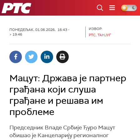
РТС
ИЗВОР:
ПОНЕДЕЉАК, 01.06.2026, 16:43 -
> 19:46
РТС, ТАНЈУГ
Мацут: Држава је партнер
грађана који слуша
грађане и решава им
проблеме
Председник Владе Србије Ђуро Мацут
обишао је Канцеларију регионалног