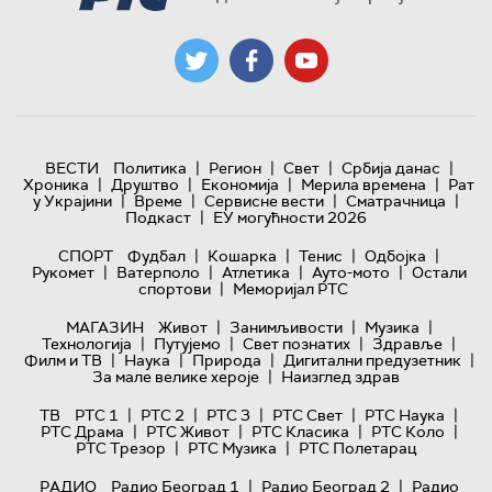
|
|
|
|
ВЕСТИ
Политика
Регион
Свет
Србија данас
|
|
|
|
Хроника
Друштво
Економија
Мерила времена
Рат
|
|
|
|
у Украјини
Време
Сервисне вести
Сматрачница
|
Подкаст
ЕУ могућности 2026
|
|
|
|
СПОРТ
Фудбал
Кошарка
Тенис
Одбојка
|
|
|
|
Рукомет
Ватерполо
Атлетика
Ауто-мото
Остали
|
спортови
Меморијал РТС
|
|
|
МАГАЗИН
Живот
Занимљивости
Музика
|
|
|
|
Технологијa
Путујемо
Свет познатих
Здравље
|
|
|
|
Филм и ТВ
Наука
Природа
Дигитални предузетник
|
За мале велике хероје
Наизглед здрав
|
|
|
|
|
ТВ
РТС 1
РТС 2
РТС 3
РТС Свет
РТС Наука
|
|
|
|
РТС Драма
РТС Живот
РТС Класика
РТС Коло
|
|
РТС Трезор
РТС Музика
РТС Полетарац
|
|
РАДИО
Радио Београд 1
Радио Београд 2
Радио