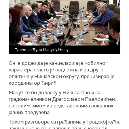
Премијер Ђуро Мацут у Нишу
Он је додао да је канцеларија је мобилног
карактера пошто је надлежна и за друге
општине у Нишавском округу, прецизирао је
координатор Ћирић.
Мацут се по доласку у Ниш састао и са
градоначелником Драгославом Павловићем,
његовим тимом и представницима локалних
јавних предузећа.
Током разговора са грађанима у Градској кући,
закључено је да је запошљавање један од