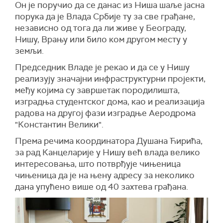
Он је поручио да се данас из Ниша шаље јасна
порука да је Влада Србије ту за све грађане,
независно од тога да ли живе у Београду,
Нишу, Врању или било ком другом месту у
земљи.
Председник Владе је рекао и да се у Нишу
реализују значајни инфраструктурни пројекти,
међу којима су завршетак породилишта,
изградња студентског дома, као и реализација
радова на другој фази изградње Аеродрома
"Константин Велики".
Према речима координатора Душана Ћирића,
за рад Канцеларије у Нишу већ влада велико
интересовања, што потврђује чињеница
чињеница да је на њену адресу за неколико
дана упућено више од 40 захтева грађана.