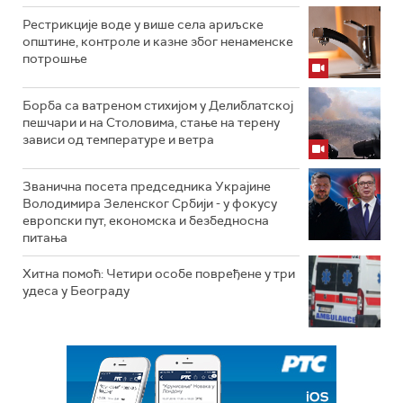
Рестрикције воде у више села ариљске
општине, контроле и казне због ненаменске
потрошње
Борба са ватреном стихијом у Делиблатској
пешчари и на Столовима, стање на терену
зависи од температуре и ветра
Званична посета председника Украјине
Володимира Зеленског Србији - у фокусу
европски пут, економска и безбедносна
питања
Хитна помоћ: Четири особе повређене у три
удеса у Београду