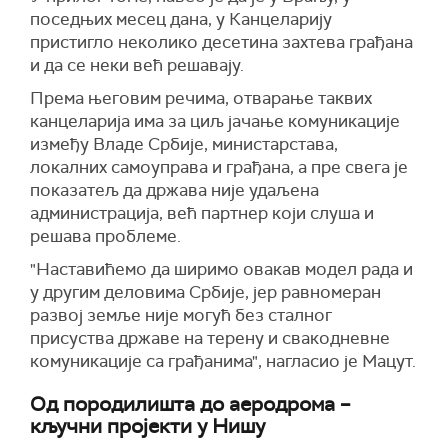
поседњих месец дана, у Канцеларију
пристигло неколико десетина захтева грађана
и да се неки већ решавају.
Према његовим речима, отварање таквих
канцеларија има за циљ јачање комуникације
између Владе Србије, министарстава,
локалних самоуправа и грађана, а пре свега је
показатељ да држава није удаљена
администрација, већ партнер који слуша и
решава проблеме.
"Наставићемо да ширимо овакав модел рада и
у другим деловима Србије, јер равномеран
развој земље није могућ без сталног
присуства државе на терену и свакодневне
комуникације са грађанима", нагласио је Мацут.
Од породилишта до аеродрома –
кључни пројекти у Нишу