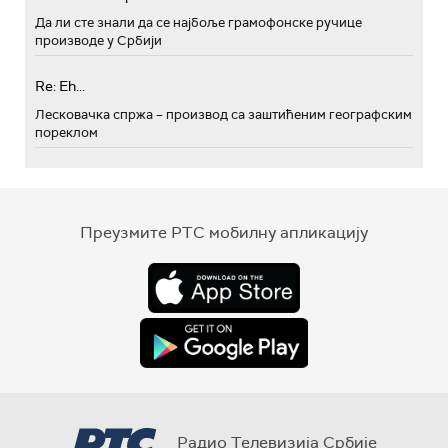
Да ли сте знали да се најбоље грамофонске ручице
производе у Србији
Re: Eh...
Лесковачка спржа – производ са заштићеним географским
пореклом
Преузмите РТС мобилну апликацију
Радио Телевизија Србије