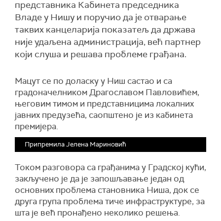
представника Кабинета председника
Владе у Нишу и поручио да је отварање
таквих канцеларија показатељ да држава
није удаљена администрација, већ партнер
који слуша и решава проблеме грађана.
Мацут се по доласку у Ниш састао и са
градоначелником Драгославом Павловићем,
његовим тимом и представницима локалних
јавних предузећа, саопштено је из кабинета
премијера.
Припремила Јелена Мариновић
Током разговора са грађанима у Градској кући,
закључено је да је запошљавање један од
основних проблема становника Ниша, док се
друга група проблема тиче инфраструктуре, за
шта је већ пронађено неколико решења.