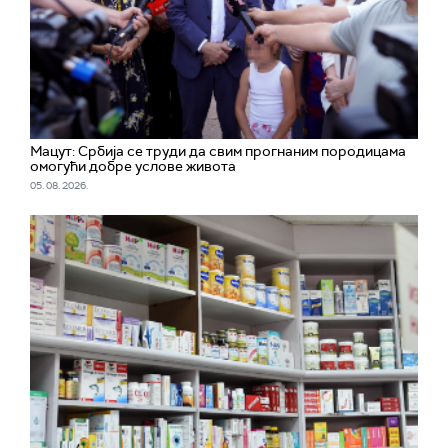
Мацут: Србија се труди да свим прогнаним породицама
омогући добре услове живота
05. 08. 2026.