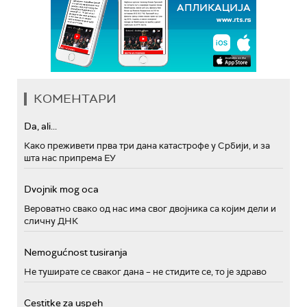
КОМЕНТАРИ
Da, ali...
Како преживети прва три дана катастрофе у Србији, и за
шта нас припрема ЕУ
Dvojnik mog oca
Вероватно свако од нас има свог двојника са којим дели и
сличну ДНК
Nemogućnost tusiranja
Не туширате се сваког дана – не стидите се, то је здраво
Cestitke za uspeh