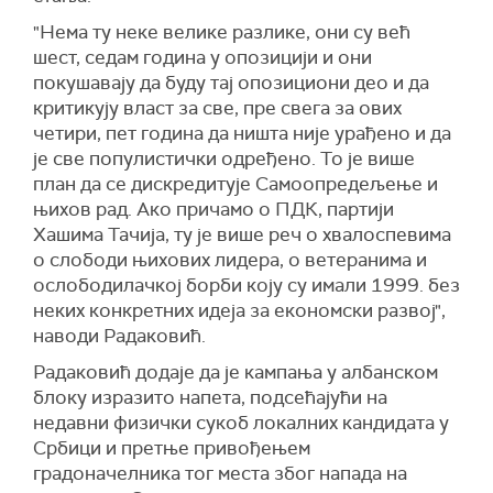
"Нема ту неке велике разлике, они су већ
шест, седам година у опозицији и они
покушавају да буду тај опозициони део и да
критикују власт за све, пре свега за ових
четири, пет година да ништа није урађено и да
је све популистички одређено. То је више
план да се дискредитује Самоопредељење и
њихов рад. Ако причамо о ПДК, партији
Хашима Тачија, ту је више реч о хвалоспевима
о слободи њихових лидера, о ветеранима и
ослободилачкој борби коју су имали 1999. без
неких конкретних идеја за економски развој",
наводи Радаковић.
Радаковић додаје да је кампања у албанском
блоку изразито напета, подсећајући на
недавни физички сукоб локалних кандидата у
Србици и претње привођењем
градоначелника тог места због напада на