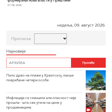
формирање нове власти у Приштини
07. 08. 2026.
недеља, 09. август 2026.
Прогноза
Најновије
Пало дрво на плажи у Хрватској, лакше
повређене четири особе
Инфлација се смањила али опасност није
прошла - шта све утиче на цене у
продавницама