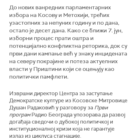
До нових ванредних парламентарних
избора на Косову и Метохији, трећих
узастопних за непуних годину и по дана,
остало је десет дана. Како се ближи 7. јун,
изборни процес прати оштра и
потенцијално конфликтна реторика, док су
први дани кампање већ у знаку инцидената
на северу покрајине и потеза актуелних
власти у Приштини који се оцењују као
политички памфлети.
Извршни директор Центра за заступање
Демократске културе из Косовске Митровице
Душан Радаковић у разговору за
Први
програм
Радио Београда упозорава да развој
догађаја сведочи о дубокој политичкој и
институционалној кризи која не гарантује
излаз из циклуса стагнације.