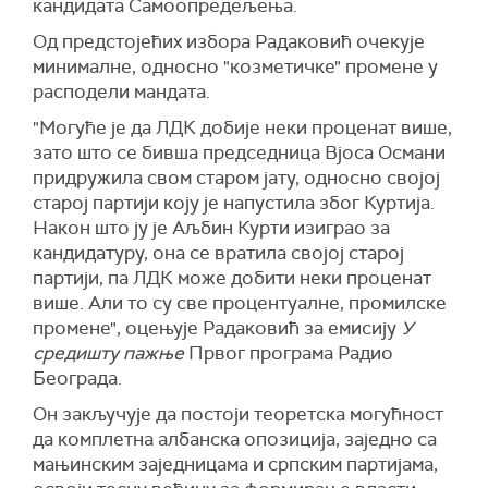
кандидата Самоопредељења.
Од предстојећих избора Радаковић очекује
минималне, односно "козметичке" промене у
расподели мандата.
"Могуће је да ЛДК добије неки проценат више,
зато што се бивша председница Вјоса Османи
придружила свом старом јату, односно својој
старој партији коју је напустила због Куртија.
Након што ју је Аљбин Курти изиграо за
кандидатуру, она се вратила својој старој
партији, па ЛДК може добити неки проценат
више. Али то су све процентуалне, промилске
промене", оцењује Радаковић за емисију
У
средишту пажње
Првог програма Радио
Београда.
Он закључује да постоји теоретска могућност
да комплетна албанска опозиција, заједно са
мањинским заједницама и српским партијама,