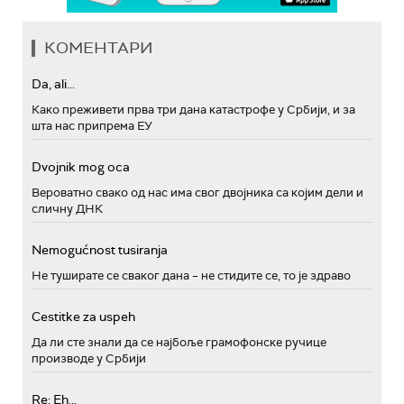
КОМЕНТАРИ
Da, ali...
Како преживети прва три дана катастрофе у Србији, и за
шта нас припрема ЕУ
Dvojnik mog oca
Вероватно свако од нас има свог двојника са којим дели и
сличну ДНК
Nemogućnost tusiranja
Не туширате се сваког дана – не стидите се, то је здраво
Cestitke za uspeh
Да ли сте знали да се најбоље грамофонске ручице
производе у Србији
Re: Eh...