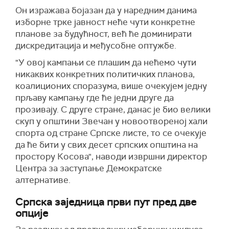
Он изражава бојазан да у наредним данима
изборне трке јавност неће чути конкретне
планове за будућност, већ ће доминирати
дискредитација и међусобне оптужбе.
"У овој кампањи се плашим да нећемо чути
никаквих конкретних политичких планова,
коалиционих споразума, више очекујем једну
прљаву кампању где ће једни друге да
прозивају. С друге стране, данас је био велики
скуп у општини Звечан у новоотвореној хали
спорта од стране Српске листе, то се очекује
да ће бити у свих десет српских општина на
простору Косова", наводи извршни директор
Центра за заступање Демократске
алтернативе.
Српска заједница први пут пред две
опције