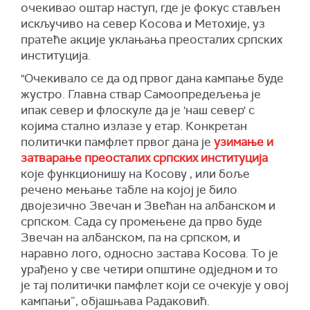
очекивао оштар наступ, где је фокус стављен
искључиво на север Косова и Метохије, уз
пратеће акције уклањања преосталих српских
институција.
"Очекивало се да од првог дана кампање буде
жустро. Главна ствар Самоопредељења је
ипак север и флоскуле да је 'наш север' с
којима стално излазе у етар. Конкретан
политички памфлет првог дана је
узимање и
затварање преосталих српских институција
које функционишу на Косову , или боље
речено мењање табле на којој је било
двојезично Звечан и Звећан на албанском и
српском. Сада су промењене да прво буде
Звечан на албанском, па на српском, и
наравно лого, односно застава Косова. То је
урађено у све четири општине одједном и то
је тај политички памфлет који се очекује у овој
кампањи”, објашњава Радаковић.