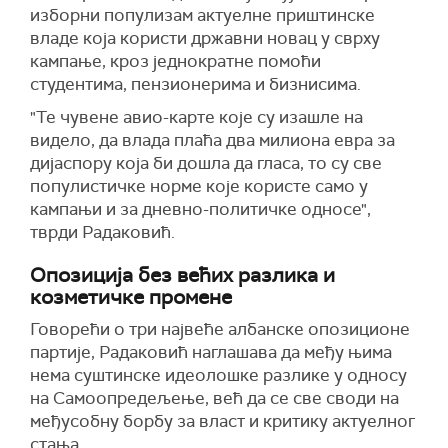
изборни популизам актуелне приштинске
владе која користи државни новац у сврху
кампање, кроз једнократне помоћи
студентима, пензионерима и бизнисима.
"Те чувене авио-карте које су изашле на
видело, да влада плаћа два милиона евра за
дијаспору која би дошла да гласа, то су све
популистичке норме које користе само у
кампањи и за дневно-политичке односе",
тврди Радаковић.
Опозиција без већих разлика и
козметичке промене
Говорећи о три највеће албанске опозиционе
партије, Радаковић наглашава да међу њима
нема суштинске идеолошке разлике у односу
на Самоопредељење, већ да се све своди на
међусобну борбу за власт и критику актуелног
стања.