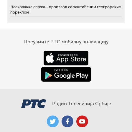
Лесковачка спржа – производ са заштићеним географским
пореклом
Преузмите РТС мобилну апликацију
Радио Телевизија Србије