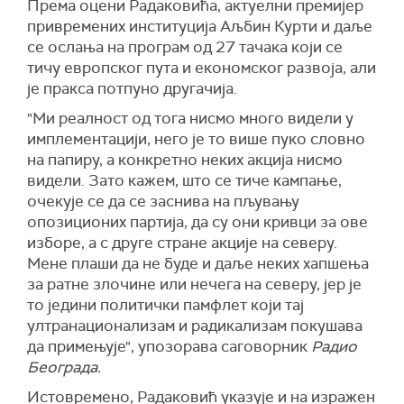
Према оцени Радаковића, актуелни премијер
привремених институција Аљбин Курти и даље
се ослања на програм од 27 тачака који се
тичу европског пута и економског развоја, али
је пракса потпуно другачија.
"Ми реалност од тога нисмо много видели у
имплементацији, него је то више пуко словно
на папиру, а конкретно неких акција нисмо
видели. Зато кажем, што се тиче кампање,
очекује се да се заснива на пљувању
опозиционих партија, да су они кривци за ове
изборе, а с друге стране акције на северу.
Мене плаши да не буде и даље неких хапшења
за ратне злочине или нечега на северу, јер је
то једини политички памфлет који тај
ултранационализам и радикализам покушава
да примењује", упозорава саговорник
Радио
Београда.
Истовремено, Радаковић указује и на изражен