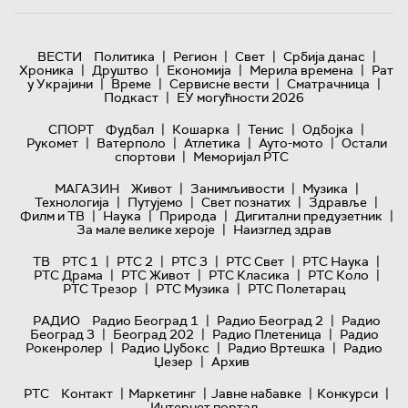
|
|
|
|
ВЕСТИ
Политика
Регион
Свет
Србија данас
|
|
|
|
Хроника
Друштво
Економија
Мерила времена
Рат
|
|
|
|
у Украјини
Време
Сервисне вести
Сматрачница
|
Подкаст
ЕУ могућности 2026
|
|
|
|
СПОРТ
Фудбал
Кошарка
Тенис
Одбојка
|
|
|
|
Рукомет
Ватерполо
Атлетика
Ауто-мото
Остали
|
спортови
Меморијал РТС
|
|
|
МАГАЗИН
Живот
Занимљивости
Музика
|
|
|
|
Технологијa
Путујемо
Свет познатих
Здравље
|
|
|
|
Филм и ТВ
Наука
Природа
Дигитални предузетник
|
За мале велике хероје
Наизглед здрав
|
|
|
|
|
ТВ
РТС 1
РТС 2
РТС 3
РТС Свет
РТС Наука
|
|
|
|
РТС Драма
РТС Живот
РТС Класика
РТС Коло
|
|
РТС Трезор
РТС Музика
РТС Полетарац
|
|
РАДИО
Радио Београд 1
Радио Београд 2
Радио
|
|
|
Београд 3
Београд 202
Радио Плетеница
Радио
|
|
|
Рокенролер
Радио Џубокс
Радио Вртешка
Радио
|
Џезер
Архив
|
|
|
|
РТС
Контакт
Маркетинг
Јавне набавке
Конкурси
Интернет портал