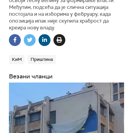
освоји тесну већину за формирање власти.
Међутим, подсећа да је слична ситуација
постојала и на изборима у фебруару, када
опозиција ипак није скупила храброст да
креира нову владу.
КиМ
Приштина
Везани чланци