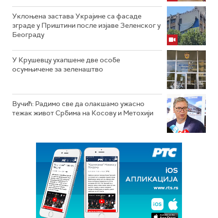
Уклоњена застава Украјине са фасаде
зграде у Приштини после изјаве Зеленског у
Београду
У Крушевцу ухапшене две особе
осумњичене за зеленаштво
Вучић: Радимо све да олакшамо ужасно
тежак живот Србима на Косову и Метохији