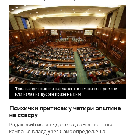
Трка за приштински парламент: козметичке промене
или излаз из дубоке кризе на КиМ
Психички притисак у четири општине
на северу
Радаковић истиче да се од самог почетка
кампање владајућег Самоопредељења