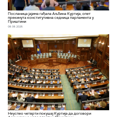
Посланица јајима гађала Аљбина Куртија, опет
прекинута конститутивна седница парламента у
Приштини
08. 08. 2026.
Неуспео четврти покушај Куртија да договори