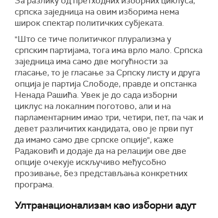
За разлику од претходних изборних циклуса,
српска заједница на овим изборима нема
широк спектар политичких субјеката.
"Што се тиче политичког плурализма у
српским партијама, тога има врло мало. Српска
заједница има само две могућности за
гласање, то је гласање за Српску листу и друга
опција је партија Слободе, правде и опстанка
Ненада Рашића. Увек је до сада изборни
циклус на локалним поготово, али и на
парламентарним имао три, четири, пет, па чак и
девет различитих кандидата, ово је први пут
да имамо само две српске опције", каже
Радаковић и додаје да на релацији ове две
опције очекује искључиво међусобно
прозивање, без представљања конкретних
програма.
Ултранационализам као изборни адут