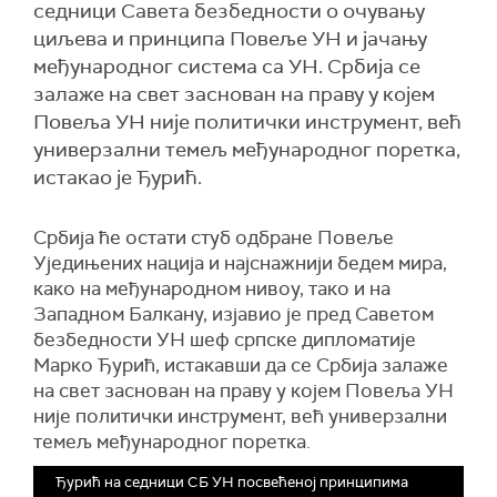
седници Савета безбедности о очувању
циљева и принципа Повеље УН и јачању
међународног система са УН. Србија се
залаже на свет заснован на праву у којем
Повеља УН није политички инструмент, већ
универзални темељ међународног поретка,
истакао је Ђурић.
Србија ће остати стуб одбране Повеље
Уједињених нација и најснажнији бедем мира,
како на међународном нивоу, тако и на
Западном Балкану, изјавио је пред Саветом
безбедности УН шеф српске дипломатије
Марко Ђурић, истакавши да се Србија залаже
на свет заснован на праву у којем Повеља УН
није политички инструмент, већ универзални
темељ међународног поретка.
Ђурић на седници СБ УН посвећеној принципима