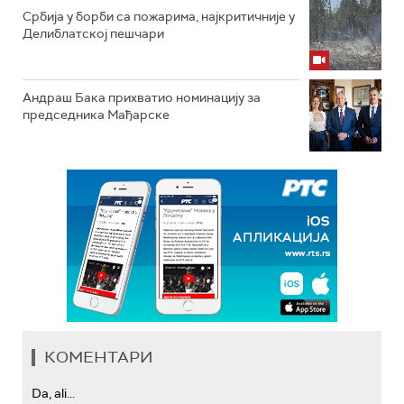
Србија у борби са пожарима, најкритичније у
Делиблатској пешчари
Андраш Бака прихватио номинацију за
председника Мађарске
КОМЕНТАРИ
Da, ali...