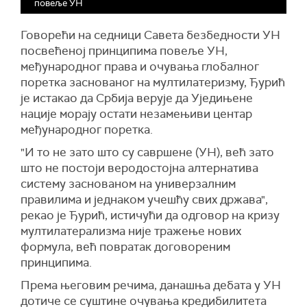
повеље УН
Говорећи на седници Савета безбедности УН
посвећеној принципима повеље УН,
међународног права и очувања глобалног
поретка заснованог на мултилатеризму, Ђурић
је истакао да Србија верује да Уједињене
нације морају остати незамењиви центар
међународног поретка.
"И то не зато што су савршене (УН), већ зато
што не постоји веродостојна алтернатива
систему заснованом на универзалним
правилима и једнаком учешћу свих држава",
рекао је Ђурић, истичући да одговор на кризу
мултилатерализма није тражење нових
формула, већ повратак договореним
принципима.
Према његовим речима, данашња дебата у УН
дотиче се суштине очувања кредибилитета