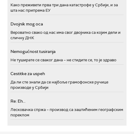
Како преживети прва три дана катастрофе у Србији, и за
шта нас припрема ЕУ
Dvojnik mog oca
Вероватно свако од нас има свог двојника са којим дели и
сличну ДНК
Nemogućnost tusiranja
Не туширате се сваког дана – не стидите се, то је здраво
Cestitke za uspeh
Да ли сте знали да се најбоље грамофонске ручице
производе у Србији
Re: Eh...
Лесковачка спржа – производ са заштићеним географским
пореклом