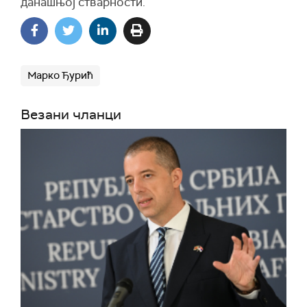
данашњој стварности.
Марко Ђурић
Везани чланци