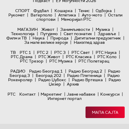
|
Подкаст
ЕУ могућности 2026
|
|
|
|
СПОРТ
Фудбал
Кошарка
Тенис
Одбојка
|
|
|
|
Рукомет
Ватерполо
Атлетика
Ауто-мото
Остали
|
спортови
Меморијал РТС
|
|
|
МАГАЗИН
Живот
Занимљивости
Музика
|
|
|
|
Технологијa
Путујемо
Свет познатих
Здравље
|
|
|
|
Филм и ТВ
Наука
Природа
Дигитални предузетник
|
За мале велике хероје
Наизглед здрав
|
|
|
|
|
ТВ
РТС 1
РТС 2
РТС 3
РТС Свет
РТС Наука
|
|
|
|
РТС Драма
РТС Живот
РТС Класика
РТС Коло
|
|
РТС Трезор
РТС Музика
РТС Полетарац
|
|
РАДИО
Радио Београд 1
Радио Београд 2
Радио
|
|
|
Београд 3
Београд 202
Радио Плетеница
Радио
|
|
|
Рокенролер
Радио Џубокс
Радио Вртешка
Радио
|
Џезер
Архив
|
|
|
|
РТС
Контакт
Маркетинг
Јавне набавке
Конкурси
Интернет портал
МАПА САЈТА