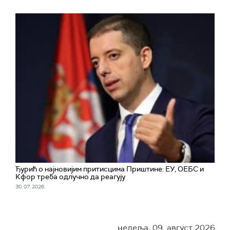
Ђурић о најновијим притисцима Приштине: ЕУ, ОЕБС и
Кфор треба одлучно да реагују
30. 07. 2026.
недеља, 09. август 2026.