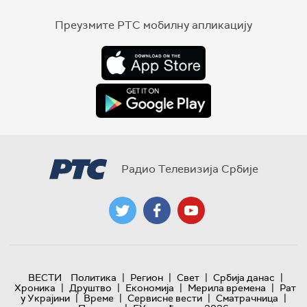
Преузмите РТС мобилну апликацију
Радио Телевизија Србије
|
|
|
|
ВЕСТИ
Политика
Регион
Свет
Србија данас
|
|
|
|
Хроника
Друштво
Економија
Мерила времена
Рат
|
|
|
|
у Украјини
Време
Сервисне вести
Сматрачница