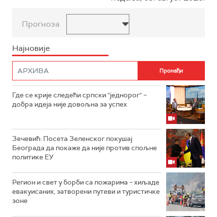
Прогноза
Најновије
Где се крије следећи српски "једнорог" –
добра идеја није довољна за успех
Зечевић: Посета Зеленског покушај
Београда да покаже да није против спољне
политике ЕУ
Регион и свет у борби са пожарима – хиљаде
евакуисаних, затворени путеви и туристичке
зоне