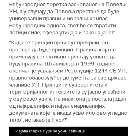
међународног поретка заснованог на Повељи
УН, а у случају да Повеља престане да буде
универзални правни и морални компас
међународних односа, свет ће се "вратити
логици силе, сфера утицаја и закона јачег".
"Када се принцип први пут прекрши, он
престаје да буде принцип. Правила која се
примењују селективно престају уопште да
буду правила. Штавише, рат 1999. године
окончан је усвајањем Резолуције 1244 СБ УН,
правно обавезујућег документа за све државе
чланице УН. Принципи суверенитета и
територијалног интегритета су јасно уграђени
у ову резолуцију. Па ипак, она је постала један
од најкршенијих и најзанемариванијих
докумената које је икада усвојило ово угледно
тело", истакао је Ђурић.
Изјава Марка Ђурића уочи седнице