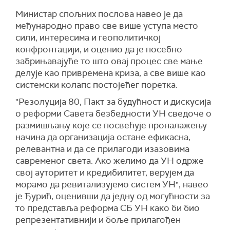
Министар спољних послова навео је да
међународно право све више уступа место
сили, интересима и геополитичкој
конфронтацији, и оценио да је посебно
забрињавајуће то што овај процес све мање
делује као привремена криза, а све више као
системски колапс постојећег поретка.
"Резолуција 80, Пакт за будућност и дискусија
о реформи Савета безбедности УН сведоче о
размишљању које се посвећује проналажењу
начина да организација остане ефикасна,
релевантна и да се прилагоди изазовима
савременог света. Ако желимо да УН одрже
свој ауторитет и кредибилитет, верујем да
морамо да ревитализујемо систем УН", навео
је Ђурић, оценивши да једну од могућности за
то представља реформа СБ УН како би био
репрезентативнији и боље прилагођен