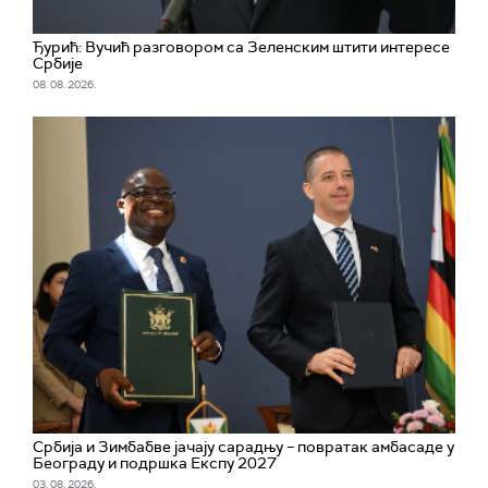
Ђурић: Вучић разговором са Зеленским штити интересе
Србије
08. 08. 2026.
Србија и Зимбабве јачају сарадњу – повратак амбасаде у
Београду и подршка Експу 2027
03. 08. 2026.