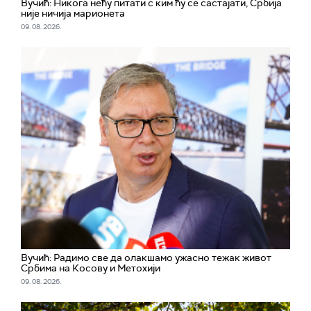
Вучић: Никога нећу питати с ким ћу се састајати, Србија
није ничија марионета
09. 08. 2026.
Вучић: Радимо све да олакшамо ужасно тежак живот
Србима на Косову и Метохији
09. 08. 2026.