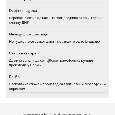
Dvojnik mog oca
Вероватно свако од нас има свог двојника са којим дели и
сличну ДНК
Nemogućnost tusiranja
Не туширате се сваког дана – не стидите се, то је здраво
Cestitke za uspeh
Да ли сте знали да се најбоље грамофонске ручице
производе у Србији
Re: Eh...
Лесковачка спржа – производ са заштићеним географским
пореклом
Преузмите РТС мобилну апликацију