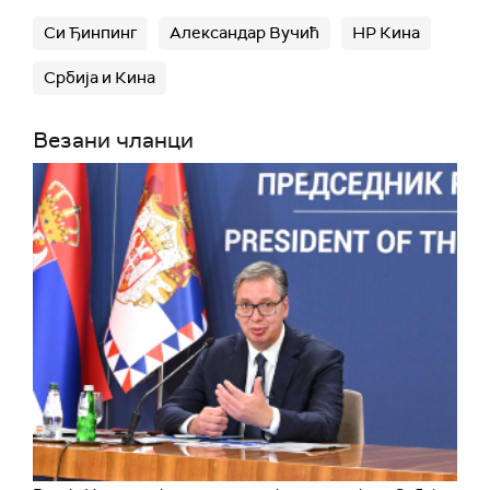
Си Ђинпинг
Александар Вучић
НР Кина
Србија и Кина
Везани чланци