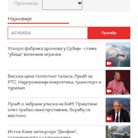
Прогноза
Најновије
Ускоро фабрика дронова у Србији - стиже
"убица" величине играчке
Висока цена топлотног таласа; Лукић за
РТС: Најугроженији енергетика, транспорт и
туризам
Лучић о забрани уласка на КиМ: Приштини
опет требао неки противник, борићу се
жестоко
Исток Кине запљуснуо "Делфин",
становништво у склоништима