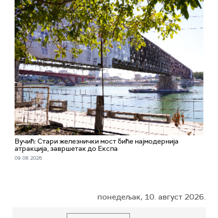
Вучић: Стари железнички мост биће најмодернија
атракција, завршетак до Експа
09. 08. 2026.
понедељак, 10. август 2026.