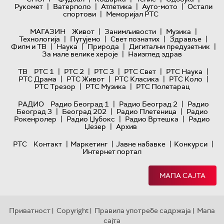
|
|
|
|
Рукомет
Ватерполо
Атлетика
Ауто-мото
Остали
|
спортови
Меморијал РТС
|
|
|
МАГАЗИН
Живот
Занимљивости
Музика
|
|
|
|
Технологијa
Путујемо
Свет познатих
Здравље
|
|
|
|
Филм и ТВ
Наука
Природа
Дигитални предузетник
|
За мале велике хероје
Наизглед здрав
|
|
|
|
|
ТВ
РТС 1
РТС 2
РТС 3
РТС Свет
РТС Наука
|
|
|
|
РТС Драма
РТС Живот
РТС Класика
РТС Коло
|
|
РТС Трезор
РТС Музика
РТС Полетарац
|
|
РАДИО
Радио Београд 1
Радио Београд 2
Радио
|
|
|
Београд 3
Београд 202
Радио Плетеница
Радио
|
|
|
Рокенролер
Радио Џубокс
Радио Вртешка
Радио
|
Џезер
Архив
|
|
|
|
РТС
Контакт
Маркетинг
Јавне набавке
Конкурси
Интернет портал
МАПА САЈТА
Приватност
Copyright
Правила употребе садржаја
Мапа
|
|
|
сајта