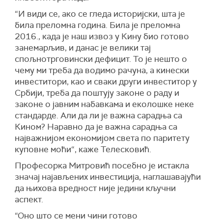
“И види се, ако се гледа историјски, шта је
била преломна година. Била је преломна
2016., када је наш извоз у Кину био готово
занемарљив, и данас је велики тај
спољнотрговински дефицит. То је нешто о
чему ми треба да водимо рачуна, а кинески
инвеститори, као и сваки други инвеститор у
Србији, треба да поштују законе о раду и
законе о јавним набавкама и еколошке неке
стандарде. Али да ли је важна сарадња са
Кином? Наравно да је важна сарадња са
најважнијом економијом света по паритету
куповне моћи“, каже Телесковић.
Професорка Митровић посебно је истакла
значај најављених инвестиција, наглашавајући
да њихова вредност није једини кључни
аспект.
“Оно што се мени чини готово