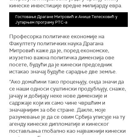
кинеске инвестиције вредне милијарду евра.
Гостовање Драгане Митровић и Анице Телесковић у
Јутарњем програму РТС-а
Професорка политичке економије на
Факултету политичких наука Драгана
Митровић каже да је, поред економске,
изузетно важна политичка димензија ове
посете, будући да је кинески председник
истакао значај будуће сарадње две земље.
“Ако домаћини тако процењују, онда значи да
се наши односи суштински продубљују, снаже,
јачају и добијају неке нове димензије и
садржаје који их само чине чвршћим и
значајнијим за обе стране. Дакле, моје
разумевање је да се овим Србија уписује на ту
агенду кинеске дипломатије и кинеског
постављања глобално као најважнији кинески