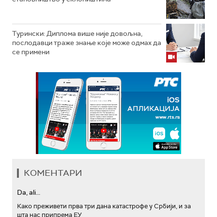
Турински: Диплома више није довољна,
послодавци траже знање које може одмах да
се примени
КОМЕНТАРИ
Da, ali...
Како преживети прва три дана катастрофе у Србији, и за
шта нас припрема ЕУ