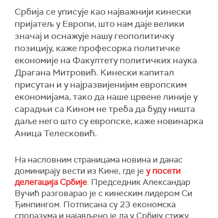
Србија се уписује као најважнији кинески
пријатељ у Европи, што нам даје велики
значај и оснажује нашу геополитичку
позицију, каже професорка политичке
економије на Факултету политичких наука
Драгана Митровић. Кинески капитал
присутан и у најразвијенијим европским
економијама, тако да наше црвене линије у
сарадњи са Кином не треба да буду ништа
даље него што су европске, каже новинарка
Аница Телесковић.
На насловним страницама новина и данас
доминирају вести из Кине, где је
у посети
делегација Србије
. Председник Александар
Вучић разговарао је с кинеским лидером Си
Ђинпингом. Потписана су 23 економска
споразума и најављено је да у Србију стижу