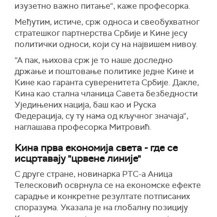
изузетно важно питање“, каже професорка.
Међутим, истиче, срж односа и свеобухватног
стратешког партнерства Србије и Кине јесу
политички односи, који су на највишем нивоу.
“А пак, њихова срж је то наше доследно
држање и поштовање политике једне Кине и
Кине као гаранта суверенитета Србије. Дакле,
Кина као стална чланица Савета безбедности
Уједињених нација, баш као и Руска
Федерација, су ту нама од кључног значаја“,
наглашава професорка Митровић.
Кина прва економија света - где се
исцртавају "црвене линије"
С друге стране, новинарка РТС-а Аница
Телесковић осврнула се на економске ефекте
сарадње и конкретне резултате потписаних
споразума. Указала је на глобалну позицију