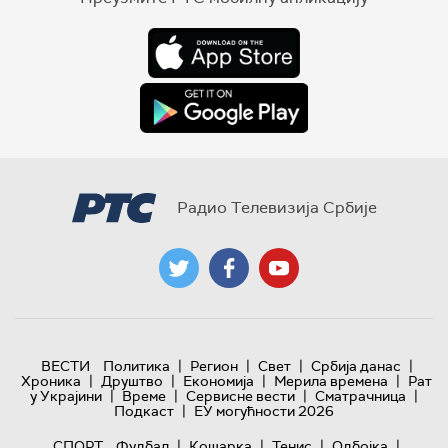
Радио Телевизија Србије
|
|
|
|
ВЕСТИ
Политика
Регион
Свет
Србија данас
|
|
|
|
Хроника
Друштво
Економија
Мерила времена
Рат
|
|
|
|
у Украјини
Време
Сервисне вести
Сматрачница
|
Подкаст
ЕУ могућности 2026
|
|
|
|
СПОРТ
Фудбал
Кошарка
Тенис
Одбојка