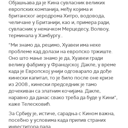
Објашњава да је Кина сувласник великих
европских компанија, међу којима и
британског аеродрома Хитро, водовода,
челичане у Британији, као и, примера ради,
сувласник у немачком Мерцедесу, Волвоу,
терминала у Хамбургу…
“Ми знамо да, рецимо, Хуавеи има неке
проблеме кад долази на европско тржиште.
Оно што мање знамо је да, Хуавеи гради
велику фабрику у Француској. Дакле, у време
када је Европској унији одговарало да дође
кинески капитал, то је било после оне кризе
из 2008., кинески председник је тамо
дочекиван са златним кочијама. Дакле,
наравно да данас свако треба да буде у Кини“,
каже Телесковић.
За Србију је, истиче, сарадња с Кином важна,
посебно у условима када прилив страних
инвеститора пада.