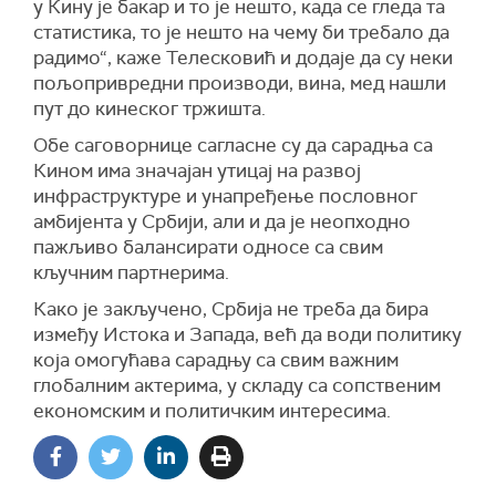
у Кину је бакар и то је нешто, када се гледа та
статистика, то је нешто на чему би требало да
радимо“, каже Телесковић и додаје да су неки
пољопривредни производи, вина, мед нашли
пут до кинеског тржишта.
Обе саговорнице сагласне су да сарадња са
Кином има значајан утицај на развој
инфраструктуре и унапређење пословног
амбијента у Србији, али и да је неопходно
пажљиво балансирати односе са свим
кључним партнерима.
Како је закључено, Србија не треба да бира
између Истока и Запада, већ да води политику
која омогућава сарадњу са свим важним
глобалним актерима, у складу са сопственим
економским и политичким интересима.