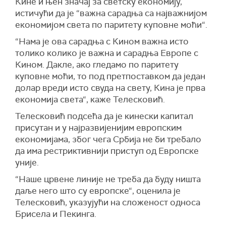
Кине и њен значај за светску економију,
истичући да је “важна сарадња са најважнијом
економијом света по паритету куповне моћи“.
“Нама је ова сарадња с Кином важна исто
толико колико је важна и сарадња Европе с
Кином. Дакле, ако гледамо по паритету
куповне моћи, то под претпоставком да један
долар вреди исто свуда на свету, Кина је прва
економија света“, каже Телесковић.
Телесковић подсећа да је кинески капитал
присутан и у најразвијенијим европским
економијама, због чега Србија не би требало
да има рестриктивнији приступ од Европске
уније.
“Наше црвене линије не треба да буду ништа
даље него што су европске“, оценила је
Телесковић, указујући на сложеност односа
Брисела и Пекинга.