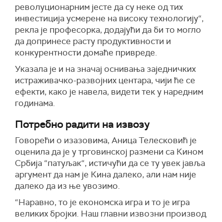
револуционарним јесте да су неке од тих
инвестиција усмерене на високу технологију“,
рекла је професорка, додајући да би то могло
да допринесе расту продуктивности и
конкурентности домаће привреде.
Указала је и на значај оснивања заједничких
истраживачко-развојних центара, чији ће се
ефекти, како је навела, видети тек у наредним
годинама.
Потребно радити на извозу
Говорећи о изазовима, Аница Телесковић je
оценила да је у трговинској размени са Кином
Србија “патуљак“, истичући да се ту увек јавља
аргумент да нам је Кина далеко, али нам није
далеко да из ње увозимо.
“Наравно, то је економска игра и то је игра
великих бројки. Наш главни извозни производ