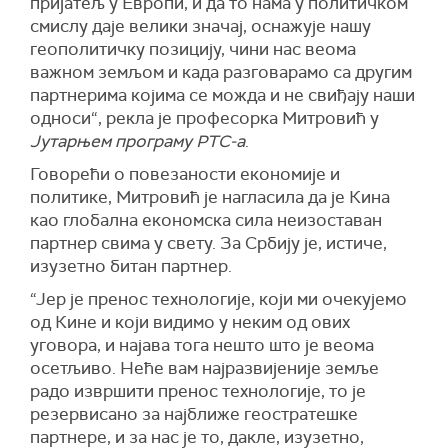
пријатељ у Европи, и да то нама у политичком
смислу даје велики значај, оснажује нашу
геополитичку позицију, чини нас веома
важном земљом и када разговарамо са другим
партнерима којима се можда и не свиђају наши
односи“, рекла је професорка Митровић у
Јутарњем програму РТС-а
.
Говорећи о повезаности економије и
политике, Митровић је нагласила да је Кина
као глобална економска сила неизоставан
партнер свима у свету. За Србију је, истиче,
изузетно битан партнер.
“Јер је пренос технологије, који ми очекујемо
од Кине и који видимо у неким од ових
уговора, и најава тога нешто што је веома
осетљиво. Неће вам најразвијеније земље
радо извршити пренос технологије, то је
резервисано за најближе геостратешке
партнере, и за нас је то, дакле, изузетно,