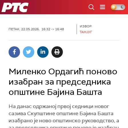
РТС
ИЗВОР:
ПЕТАК, 22.05.2026, 16:32 -> 16:48
ТАНЈУГ
Миленко Ордагић поново
изабран за председника
општине Бајина Башта
На данас одржаној првој седници новог
сазива Скупштине општине Бајина Башта
изабрано је ново општинско руководство, а
за председника општине поново је изабран