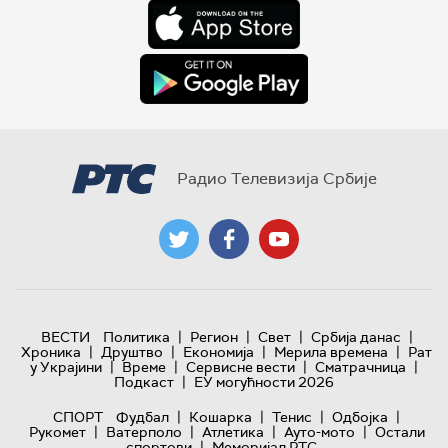
Радио Телевизија Србије
|
|
|
|
ВЕСТИ
Политика
Регион
Свет
Србија данас
|
|
|
|
Хроника
Друштво
Економија
Мерила времена
Рат
|
|
|
|
у Украјини
Време
Сервисне вести
Сматрачница
|
Подкаст
ЕУ могућности 2026
|
|
|
|
СПОРТ
Фудбал
Кошарка
Тенис
Одбојка
|
|
|
|
Рукомет
Ватерполо
Атлетика
Ауто-мото
Остали
|
спортови
Меморијал РТС