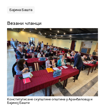
Бајина Башта
Везани чланци
Конститутисане скупштине општина у Аранђеловцу и
Бајиној Башти