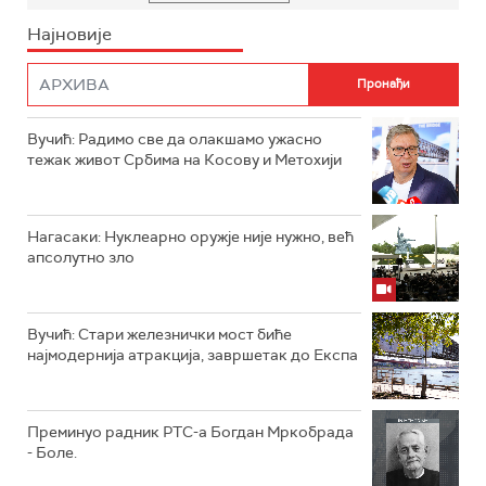
Најновије
Вучић: Радимо све да олакшамо ужасно
тежак живот Србима на Косову и Метохији
Нагасаки: Нуклеарно оружје није нужно, већ
апсолутно зло
Вучић: Стари железнички мост биће
најмодернија атракција, завршетак до Експа
Преминуо радник РТС-а Богдан Мркобрада
- Боле.