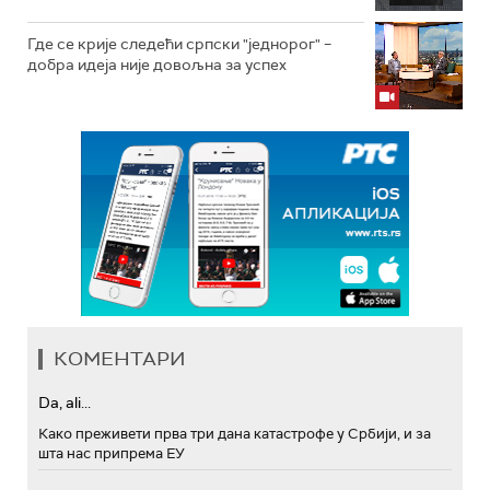
Где се крије следећи српски "једнорог" –
добра идеја није довољна за успех
КОМЕНТАРИ
Da, ali...
Како преживети прва три дана катастрофе у Србији, и за
шта нас припрема ЕУ