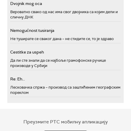
Dvojnik mog oca
Вероватно свако од нас има свог двојника са којим дели и
сличну ДНК
Nemogućnost tusiranja
Не туширате се сваког дана – не стидите се, то је здраво
Cestitke za uspeh
Да ли сте знали да се најбоље грамофонске ручице
производе у Србији
Re: Eh...
Лесковачка спржа – производ са заштићеним географским
пореклом
Преузмите РТС мобилну апликацију