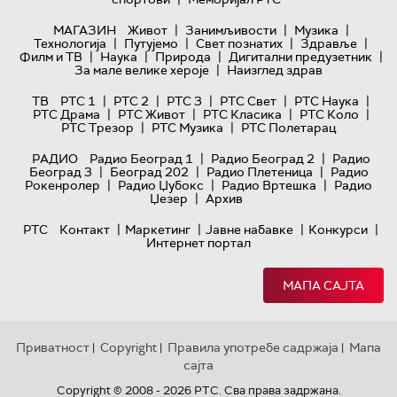
|
|
|
МАГАЗИН
Живот
Занимљивости
Музика
|
|
|
|
Технологијa
Путујемо
Свет познатих
Здравље
|
|
|
|
Филм и ТВ
Наука
Природа
Дигитални предузетник
|
За мале велике хероје
Наизглед здрав
|
|
|
|
|
ТВ
РТС 1
РТС 2
РТС 3
РТС Свет
РТС Наука
|
|
|
|
РТС Драма
РТС Живот
РТС Класика
РТС Коло
|
|
РТС Трезор
РТС Музика
РТС Полетарац
|
|
РАДИО
Радио Београд 1
Радио Београд 2
Радио
|
|
|
Београд 3
Београд 202
Радио Плетеница
Радио
|
|
|
Рокенролер
Радио Џубокс
Радио Вртешка
Радио
|
Џезер
Архив
|
|
|
|
РТС
Контакт
Маркетинг
Јавне набавке
Конкурси
Интернет портал
МАПА САЈТА
Приватност
Copyright
Правила употребе садржаја
Мапа
|
|
|
сајта
Copyright © 2008 - 2026 РТС. Сва права задржана.