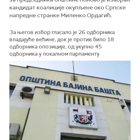
кандидат коалиције окупљене око Српске
напредне странке Миленко Ордагић.
За његов избор гласало је 26 одборника
владајуће већине, док је против било 18
одборника опозиције, од укупно 45
одборника у локалном парламенту.