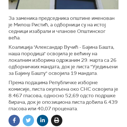
За заменика председника општине именован
је Милош Ристић, а одборници су на истој
седници изабрали и чланове Општинског
већа.
Коалиција "Александар Вучић - Бајина Башта,
наша породица" освојила је већину на
локалним изборима одржаним 29. марта са 26
одборничких мандата, док је листа "Уједињени
за Бајину Башту" освојила 19 мандата.
Према подацима Републичке изборне
комисије, листа окупљена око СНС освојила је
8.467 гласова, односно 52,69 одсто подршке
бирача, док је опозициона листа добила 6.439
гласова или 40,07 процената.