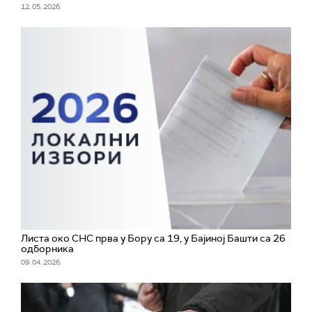
12. 05. 2026.
Листа око СНС прва у Бору са 19, у Бајиној Башти са 26
одборника
09. 04. 2026.