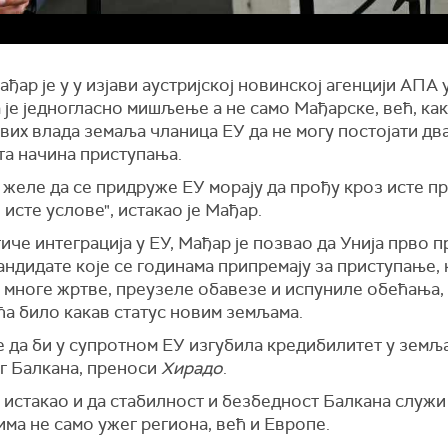
ђар је у у изјави аустријској новинској агенцији АПА 
 је једногласно мишљење а не само Мађарске, већ, как
вих влада земаља чланица ЕУ да не могу постојати дв
та начина приступања.
 желе да се придруже ЕУ морају да прођу кроз исте п
 исте услове", истакао је Мађар.
иче интеграција у ЕУ, Мађар је позвао да Унија прво 
ндидате које се годинама припремају за приступање, 
 многе жртве, преузеле обавезе и испуниле обећања,
ћа било какав статус новим земљама.
е да би у супротном ЕУ изгубила кредибилитет у земљ
г Балкана, преноси
Хирадо
.
 истакао и да стабилност и безбедност Балкана служи
ма не само ужег региона, већ и Европе.