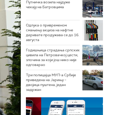
Путничка возила најдуже
чекају на Батровцима
Одлука о привременом
смањењу акциза на нафтне
деривате продужава се до 16.
августа
Годишњица страдања српских
цивила на Петровачкој цести,
злочина за који још нико није
одговарао
Три полицајца МУП-а Србије
приведена на Јарињу –
двојица пуштена, један
задржан