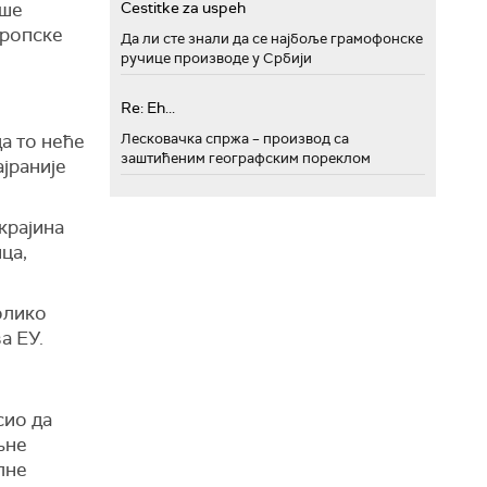
аше
Cestitke za uspeh
вропске
Да ли сте знали да се најбоље грамофонске
ручице производе у Србији
Re: Eh...
да то неће
Лесковачка спржа – производ са
заштићеним географским пореклом
ајраније
крајина
ца,
колико
а ЕУ.
сио да
љне
лне