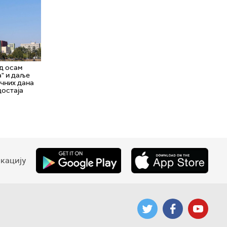
д осам
" и даље
ичних дана
достаја
кацију