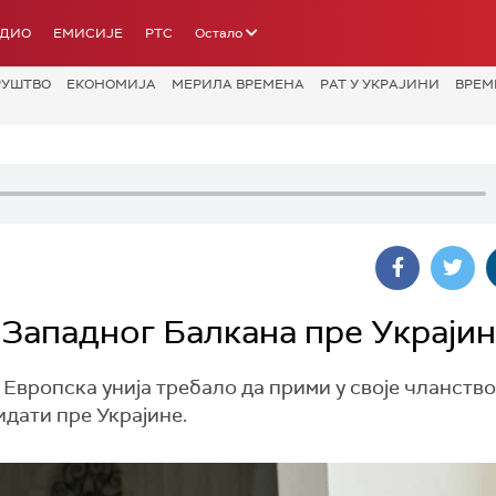
АДИО
ЕМИСИЈЕ
РТС
Остало
РУШТВО
ЕКОНОМИЈА
МЕРИЛА ВРЕМЕНА
РАТ У УКРАЈИНИ
ВРЕМ
 Западног Балкана пре Украји
Европска унија требало да прими у своје чланств
идати пре Украјине.