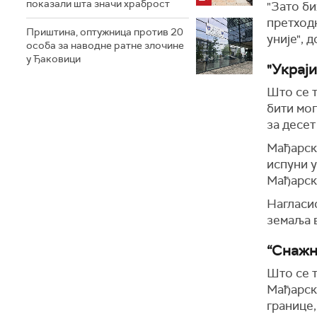
показали шта значи храброст
"Зато би
претход
Приштина, оптужница против 20
уније", 
особа за наводне ратне злочине
у Ђаковици
"Украји
Што се т
бити мог
за десет
Мађарски
испуни у
Мађарск
Нагласио
земаља 
“Снажн
Што се т
Мађарска
границе