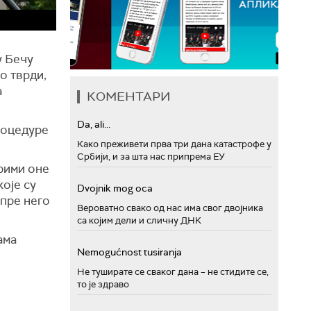
у Бечу
о тврди,
а
КОМЕНТАРИ
Da, ali...
роцедуре
Како преживети прва три дана катастрофе у
Србији, и за шта нас припрема ЕУ
прими оне
које су
Dvojnik mog oca
 пре него
Вероватно свако од нас има свог двојника
са којим дели и сличну ДНК
ама
Nemogućnost tusiranja
Не туширате се сваког дана – не стидите се,
то је здраво