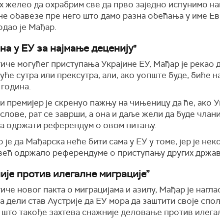
х желео да охрабрим све да прво заједно испунимо н
не обавезе пре него што дамо разна обећања у име Е
додао је Мађар.
на у ЕУ за најмање деценију"
иче могућег приступања Украјине ЕУ, Мађар је рекао 
уће сутра или прексутра, али, ако уопште буде, биће н
 година.
 премијер је скренуо пажњу на чињеницу да ће, ако У
слове, рат се заврши, а она и даље жели да буде члани
а одржати референдум о овом питању.
 је да Мађарска неће бити сама у ЕУ у томе, јер је не
већ одржало референдуме о приступању других држав
ије против илегалне миграције”
иче новог пакта о миграцијама и азилу, Мађар је нагла
 дели став Аустрије да ЕУ мора да заштити своје спо
, што такође захтева снажније деловање против илега