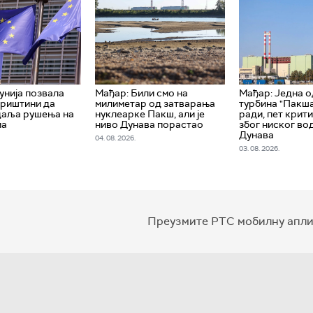
унија позвала
Мађар: Били смо на
Мађар: Jедна о
Приштини да
милиметар од затварања
турбина "Пакшa
даља рушења на
нуклеарке Пакш, али је
ради, пет крит
ма
ниво Дунава порастао
због ниског во
Дунава
04. 08. 2026.
03. 08. 2026.
Преузмите РТС мобилну апли