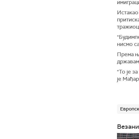
имиграци
Истакао 
притиска
тражиоце
"Будимпе
нисмо са
Према њ
државам
"То је з
је Мађар
Европск
Везани