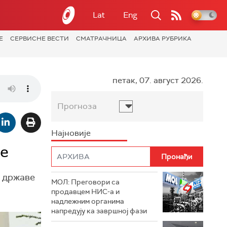
Lat
Eng
Е
СЕРВИСНЕ ВЕСТИ
СМАТРАЧНИЦА
АРХИВА РУБРИКА
петак, 07. август 2026.
Прогноза
Најновије
не
о државе
МОЛ: Преговори са
продавцем НИС-а и
надлежним органима
напредују ка завршној фази