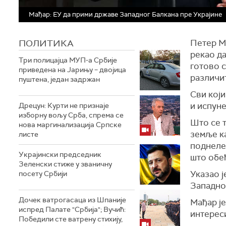
Мађар: ЕУ да прими државе Западног Балкана пре Украјине
ПОЛИТИКА
Петер Ма
рекао да
Три полицајца МУП-а Србије
готово с
приведена на Јарињу – двојица
различи
пуштена, један задржан
Сви који
и испуне
Дрецун: Курти не признаје
изборну вољу Срба, спрема се
Што се т
нова маргинализација Српске
земље ка
листе
поднеле
Украјински председник
што обе
Зеленски стиже у званичну
Указао ј
посету Србији
Западно
Дочек ватрогасаца из Шпаније
Мађар је
испред Палате "Србија"; Вучић:
интереси
Победили сте ватрену стихију,