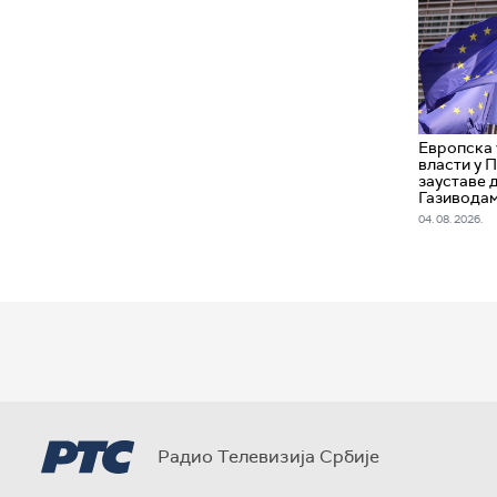
Европска 
власти у 
зауставе 
Газивода
04. 08. 2026.
Радио Телевизија Србије