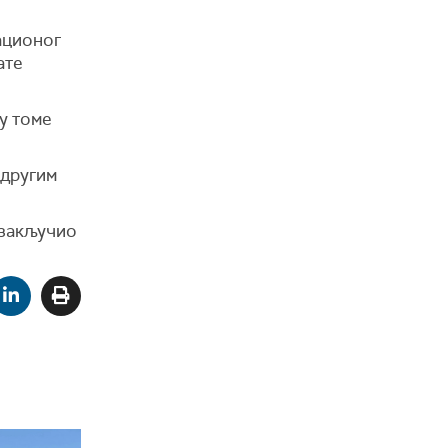
рационог
ате
 у томе
 другим
, закључио