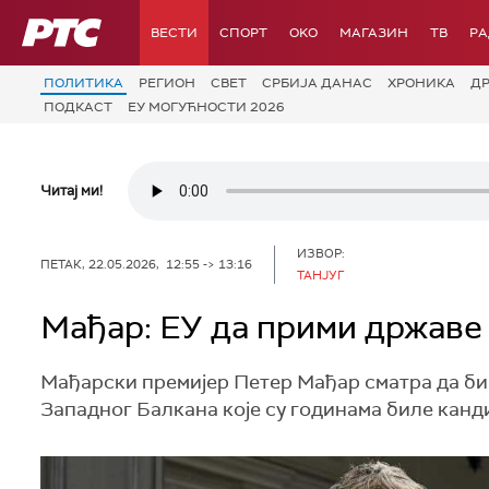
РТС
ВЕСТИ
СПОРТ
OKO
МАГАЗИН
ТВ
Р
ПОЛИТИКА
РЕГИОН
СВЕТ
СРБИЈА ДАНАС
ХРОНИКА
Д
ПОДКАСТ
ЕУ МОГУЋНОСТИ 2026
Читај ми!
ИЗВОР:
ПЕТАК, 22.05.2026, 12:55 -> 13:16
ТАНЈУГ
Мађар: ЕУ да прими државе
Mађарски премијер Петер Мађар сматра да би 
Западног Балкана које су годинама биле канд