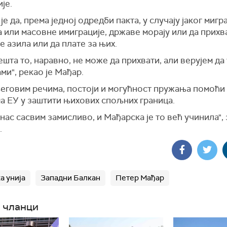
је.
је да, према једној одредби пакта, у случају јаког миг
 или масовне имиграције, државе морају или да прихв
 азила или да плате за њих.
шта то, наравно, не може да прихвати, али верујем да
ми", рекао је Мађар.
еговим речима, постоји и могућност пружања помоћи
а ЕУ у заштити њихових спољних граница.
а нас сасвим замисливо, и Мађарска је то већ учинила"
.
а унија
Западни Балкан
Петер Мађар
 чланци