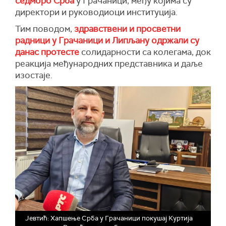
седморо Срба
у Грачаници, међу којима су
директори и руководиоци институција.
Тим поводом,
здравствени и просветни
радници у Грачаници и Липљану одржали су
данас протесте
солидарности са колегама, док
реакција међународних представника и даље
изостаје.
Јевтић: Хапшење Срба у Грачаници покушај Куртија