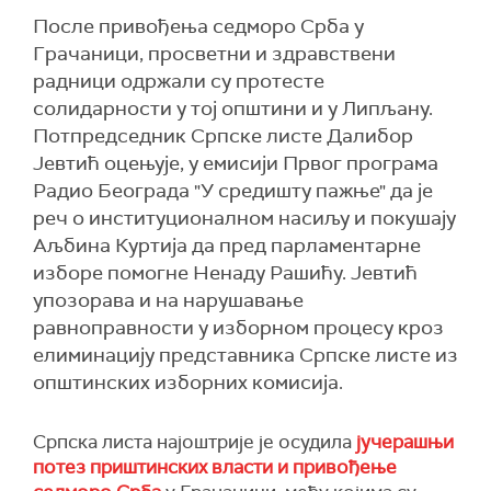
После привођења седморо Срба у
Грачаници, просветни и здравствени
радници одржали су протесте
солидарности у тој општини и у Липљану.
Потпредседник Српске листе Далибор
Јевтић оцењује, у емисији Првог програма
Радио Београда "У средишту пажње" да је
реч о институционалном насиљу и покушају
Аљбина Куртија да пред парламентарне
изборе помогне Ненаду Рашићу. Јевтић
упозорава и на нарушавање
равноправности у изборном процесу кроз
елиминацију представника Српске листе из
општинских изборних комисија.
Српска листа најоштрије је осудила
јучерашњи
потез приштинских власти и привођење