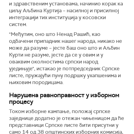
и здравственим установама, начинио корак ка
циљу Аљбина Куртија – насилној и присилној
интеграцији тих институција у косовски
систем.
"Међутим, оно што Ненад Рашић, као
одбачени припадник нашег народа, никако не
може да разуме – јесте баш оно што и Аљбин
Курти не разуме, јесте да се у овим и у
оваквим околностима српски народ
уједињује", истакао је потпредседник Српске
листе, пружајући пуну подршку ухапшенима и
њиховим породицама.
Нарушена равноправност у изборном
процесу
Током изборне кампање, положај српске
заједнице додатно је отежан чињеницом да ће
представници Српске листе бити присутни у
само 14 од 38 општинских изборних комисија,