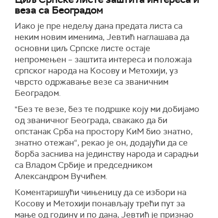
веза са Београдом
Иако је пре недељу дана предата листа са
неким новим именима, Јевтић наглашава да
основни циљ Српске листе остаје
непромењен – заштита интереса и положаја
српског народа на Косову и Метохији, уз
чврсто одржавање везе са званичним
Београдом.
"Без те везе, без те подршке коју ми добијамо
од званичног Београда, свакако да би
опстанак Срба на простору КиМ био знатно,
знатно отежан“, рекао је он, додајући да се
борба заснива на јединству народа и сарадњи
са Владом Србије и председником
Александром Вучићем.
Коментаришући чињеницу да се избори на
Косову и Метохији понављају трећи пут за
мање од годину и по дана, Јевтић је признао