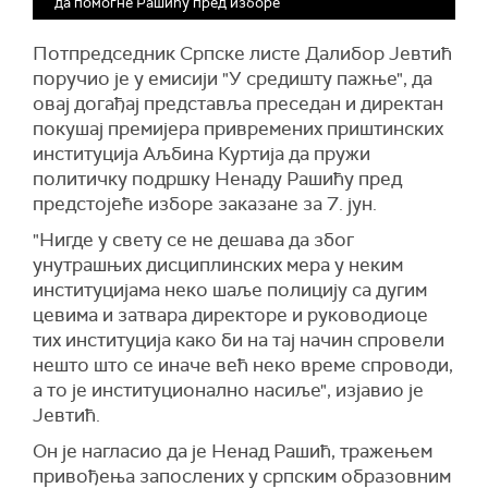
да помогне Рашићу пред изборе
Потпредседник Српске листе Далибор Јевтић
поручио је у емисији "У средишту пажње", да
овај догађај представља преседан и директан
покушај премијера привремених приштинских
институција Аљбина Куртија да пружи
политичку подршку Ненаду Рашићу пред
предстојеће изборе заказане за 7. јун.
"Нигде у свету се не дешава да због
унутрашњих дисциплинских мера у неким
институцијама неко шаље полицију са дугим
цевима и затвара директоре и руководиоце
тих институција како би на тај начин спровели
нешто што се иначе већ неко време спроводи,
а то је институционално насиље", изјавио је
Јевтић.
Он је нагласио да је Ненад Рашић, тражењем
привођења запослених у српским образовним