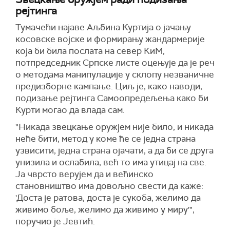
рејтинга
Тумачећи најаве Аљбина Куртија о јачању
косовске војске и формирању жандармерије
која би била послата на север КиМ,
потпредседник Српске листе оцењује да је реч
о методама манипулације у склопу незваничне
предизборне кампање. Циљ је, како наводи,
подизање рејтинга Самоопредељења како би
Курти могао да влада сам.
"Никада звецкање оружјем није било, и никада
неће бити, метод у коме ће се једна страна
узвисити, једна страна ојачати, а да би се друга
унизила и ослабила, већ то има утицај на све.
Ја чврсто верујем да и већинско
становништво има довољно свести да каже:
'Доста је ратова, доста је сукоба, желимо да
живимо боље, желимо да живимо у миру'",
поручио је Јевтић.