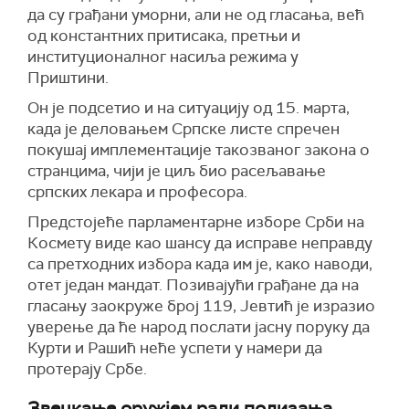
да су грађани уморни, али не од гласања, већ
од константних притисака, претњи и
институционалног насиља режима у
Приштини.
Он је подсетио и на ситуацију од 15. марта,
када је деловањем Српске листе спречен
покушај имплементације такозваног закона о
странцима, чији је циљ био расељавање
српских лекара и професора.
Предстојеће парламентарне изборе Срби на
Космету виде као шансу да исправе неправду
са претходних избора када им је, како наводи,
отет један мандат. Позивајући грађане да на
гласању заокруже број 119, Јевтић је изразио
уверење да ће народ послати јасну поруку да
Курти и Рашић неће успети у намери да
протерају Србе.
Звецкање оружјем ради подизања