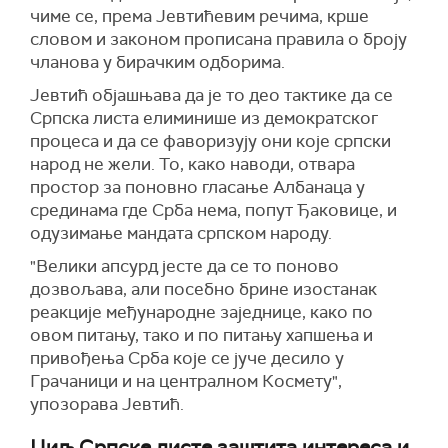
чиме се, према Јевтићевим речима, крше
словом и законом прописана правила о броју
чланова у бирачким одборима.
Јевтић објашњава да је то део тактике да се
Српска листа елиминише из демократског
процеса и да се фаворизују они које српски
народ не жели. То, како наводи, отвара
простор за поновно гласање Албанаца у
срединама где Срба нема, попут Ђаковице, и
одузимање мандата српском народу.
"Велики апсурд јесте да се то поново
дозвољава, али посебно брине изостанак
реакције међународне заједнице, како по
овом питању, тако и по питању хапшења и
привођења Срба које се јуче десило у
Грачаници и на централном Космету",
упозорава Јевтић.
Циљ Српске листе заштита интереса и