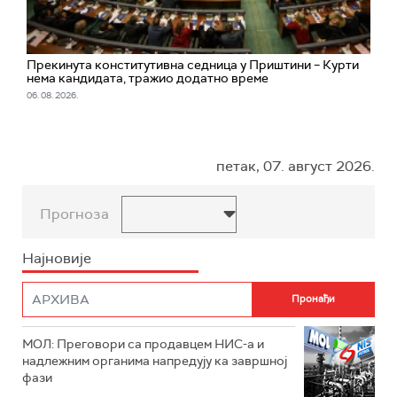
Прекинута конститутивна седница у Приштини – Курти
нема кандидата, тражио додатно време
06. 08. 2026.
петак, 07. август 2026.
Прогноза
Најновије
МОЛ: Преговори са продавцем НИС-а и
надлежним органима напредују ка завршној
фази