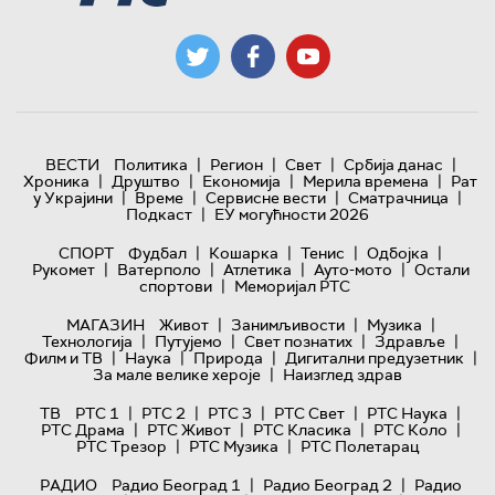
|
|
|
|
ВЕСТИ
Политика
Регион
Свет
Србија данас
|
|
|
|
Хроника
Друштво
Економија
Мерила времена
Рат
|
|
|
|
у Украјини
Време
Сервисне вести
Сматрачница
|
Подкаст
ЕУ могућности 2026
|
|
|
|
СПОРТ
Фудбал
Кошарка
Тенис
Одбојка
|
|
|
|
Рукомет
Ватерполо
Атлетика
Ауто-мото
Остали
|
спортови
Меморијал РТС
|
|
|
МАГАЗИН
Живот
Занимљивости
Музика
|
|
|
|
Технологијa
Путујемо
Свет познатих
Здравље
|
|
|
|
Филм и ТВ
Наука
Природа
Дигитални предузетник
|
За мале велике хероје
Наизглед здрав
|
|
|
|
|
ТВ
РТС 1
РТС 2
РТС 3
РТС Свет
РТС Наука
|
|
|
|
РТС Драма
РТС Живот
РТС Класика
РТС Коло
|
|
РТС Трезор
РТС Музика
РТС Полетарац
|
|
РАДИО
Радио Београд 1
Радио Београд 2
Радио