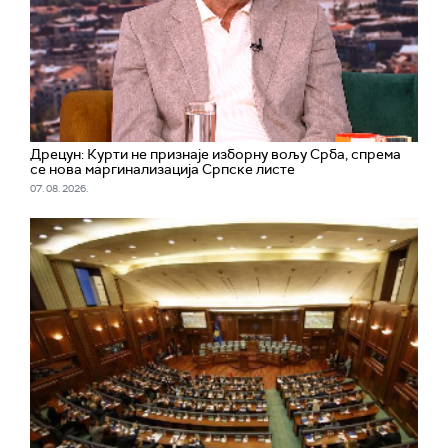
Дрецун: Курти не признаје изборну вољу Срба, спрема
се нова маргинализација Српске листе
07. 08. 2026.