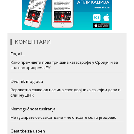
КОМЕНТАРИ
Da, ali...
Како преживети прва три дана катастрофе у Србији, и за
шта нас припрема ЕУ
Dvojnik mog oca
Вероватно свако од нас има свог двојника са којим дели и
сличну ДНК
Nemogućnost tusiranja
Не туширате се сваког дана – не стидите се, то је здраво
Cestitke za uspeh