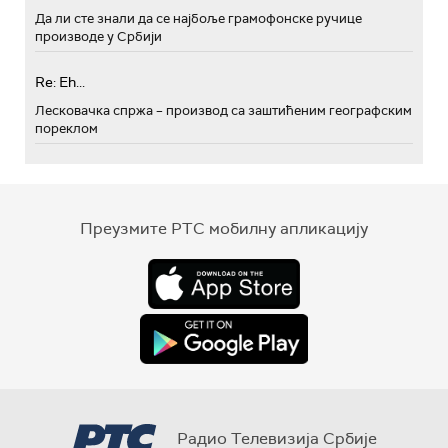
Да ли сте знали да се најбоље грамофонске ручице
производе у Србији
Re: Eh...
Лесковачка спржа – производ са заштићеним географским
пореклом
Преузмите РТС мобилну апликацију
Радио Телевизија Србије