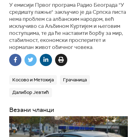
У емисији Првог програма Радио Београда "У
средишту пажње" закључио је да Српска листа
нема проблем са албанским народом, већ
искључиво са Аљбином Куртијем и његовим
поступцима, те да ће наставити борбу за мир,
стабилност, економски просперитет и
нормалан живот обичног човека.
Косово и Метохија
Грачаница
Далибор Јевтић
Везани чланци