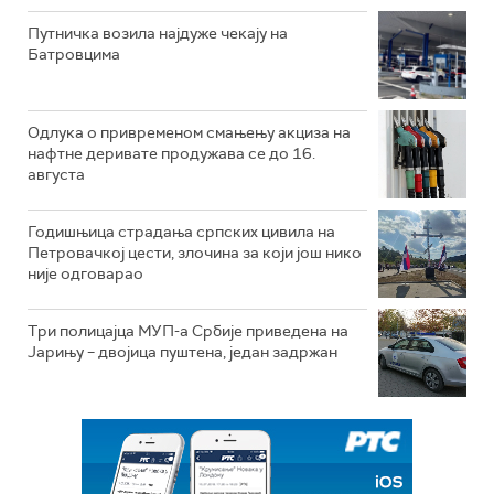
Путничка возила најдуже чекају на
Батровцима
Одлука о привременом смањењу акциза на
нафтне деривате продужава се до 16.
августа
Годишњица страдања српских цивила на
Петровачкој цести, злочина за који још нико
није одговарао
Три полицајца МУП-а Србије приведена на
Јарињу – двојица пуштена, један задржан