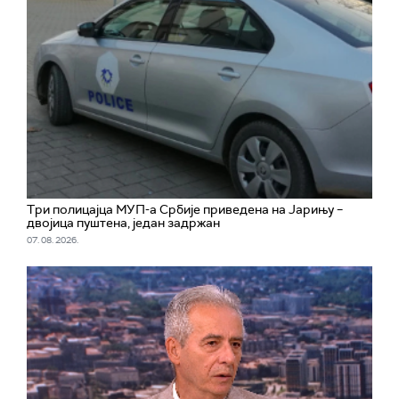
Три полицајца МУП-а Србије приведена на Јарињу –
двојица пуштена, један задржан
07. 08. 2026.