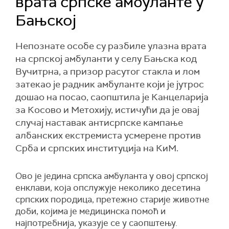
врата српске амбуланте у
Бањској
Непознате особе су разбиле улазна врата
на српској амбуланти у селу Бањска код
Вучитрна, а призор расутог стакла и лом
затекао је радник амбуланте који је јутрос
дошао на посао, саопштила је Канцеларија
за Косово и Метохију, истичући да је овај
случај наставак антисрпске кампање
албанских екстремиста усмерене против
Срба и српских институција на КиМ.
Ово је једина српска амбуланта у овој српској
енклави, која опслужује неколико десетина
српских породица, претежно старије животне
доби, којима је медицинска помоћ и
најпотребнија, указује се у саопштењу.