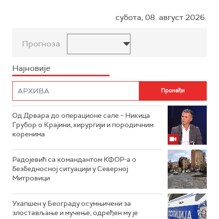
субота, 08. август 2026.
Прогноза
Најновије
Од Дрвара до операционе сале – Никица
Грубор о Крајини, хирургији и породичним
коренима
Радојевић са командантом КФОР-а о
безбедносној ситуацији у Северној
Митровици
Ухапшен у Београду осумњичени за
злостављање и мучење, одређен му је