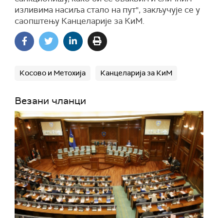
изливима насиља стало на пут", закључује се у
саопштењу Канцеларије за КиМ.
Косово и Метохија
Канцеларија за КиМ
Везани чланци