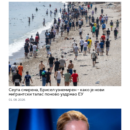
Сеута смирена, Брисел узнемирен – како је нови
мигрантски талас поново уздрмао ЕУ
01. 08. 2026.