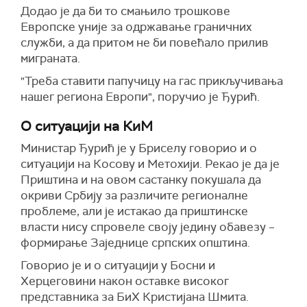
Додао је да би то смањило трошкове
Европске уније за одржавање граничних
служби, а да притом не би повећало прилив
миграната.
"Треба ставити папучицу на гас прикључивања
нашег региона Европи", поручио је Ђурић.
О ситуацији на КиМ
Министар Ђурић је у Бриселу говорио и о
ситуацији на Косову и Метохији. Рекао је да је
Приштина и на овом састанку покушала да
окриви Србију за различите регионалне
проблеме, али је истакао да приштинске
власти нису спровеле своју једину обавезу –
формирање Заједнице српских општина.
Говорио је и о ситуацији у Босни и
Херцеговини након оставке високог
представника за БиХ Кристијана Шмита.