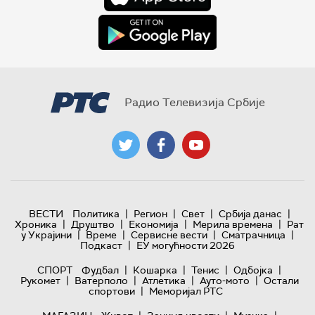
Радио Телевизија Србије
|
|
|
|
ВЕСТИ
Политика
Регион
Свет
Србија данас
|
|
|
|
Хроника
Друштво
Економија
Мерила времена
Рат
|
|
|
|
у Украјини
Време
Сервисне вести
Сматрачница
|
Подкаст
ЕУ могућности 2026
|
|
|
|
СПОРТ
Фудбал
Кошарка
Тенис
Одбојка
|
|
|
|
Рукомет
Ватерполо
Атлетика
Ауто-мото
Остали
|
спортови
Меморијал РТС