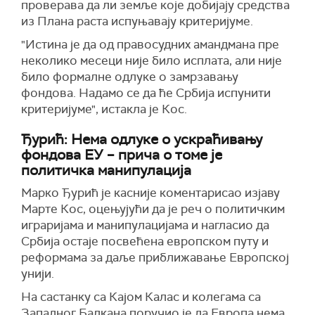
проверава да ли земље које добијају средства
из Плана раста испуњавају критеријуме.
"Истина је да од правосудних амандмана пре
неколико месеци није било исплата, али није
било формалне одлуке о замрзавању
фондова. Надамо се да ће Србија испунити
критеријуме", истакла је Кос.
Ђурић: Нема одлуке о ускраћивању
фондова ЕУ – прича о томе је
политичка манипулација
Марко Ђурић је касније коментарисао изјаву
Марте Кос, оцењујући да је реч о политичким
играријама и манипулацијама и нагласио да
Србија остаје посвећена европском путу и
реформама за даље приближавање Европској
унији.
На састанку са Кајом Калас и колегама са
Западног Балкана поручио је да Европа нема