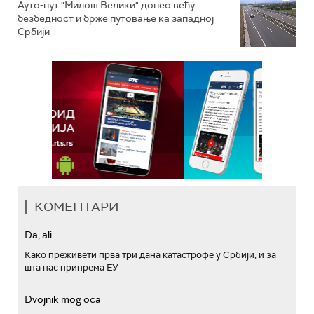
Ауто-пут "Милош Велики" донео већу
безбедност и брже путовање ка западној
Србији
КОМЕНТАРИ
Da, ali...
Како преживети прва три дана катастрофе у Србији, и за
шта нас припрема ЕУ
Dvojnik mog oca