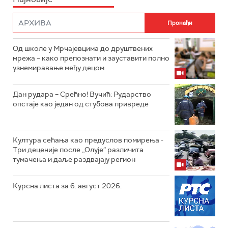
Од школе у Мрчајевцима до друштвених
мрежа – како препознати и зауставити полно
узнемиравање међу децом
Дан рудара – Срећно! Вучић: Рударство
опстаје као један од стубова привреде
Култура сећања као предуслов помирења ­-
Три деценије после „Олује“ различита
тумачења и даље раздвајају регион
Курсна листа за 6. август 2026.