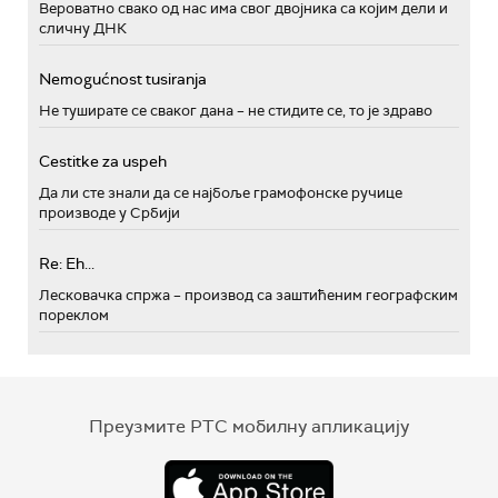
Вероватно свако од нас има свог двојника са којим дели и
сличну ДНК
Nemogućnost tusiranja
Не туширате се сваког дана – не стидите се, то је здраво
Cestitke za uspeh
Да ли сте знали да се најбоље грамофонске ручице
производе у Србији
Re: Eh...
Лесковачка спржа – производ са заштићеним географским
пореклом
Преузмите РТС мобилну апликацију