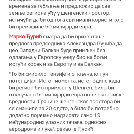
времена за губљење и предложио да све
земље региона уђу у шенгенски простор,
истичући да би од тога сви имали користи које
би премашиле 50 милијарди евра.
Марко Ђурић
сматра да би прихватање
предлога председника Александра Вучића да
цео Западни Балкан буде примљен без
одлагања у Европску унију био најбољи
могући корак и за Европу и за Балкан.
"То би смирило тензије и откључало пун
потенцијал. Истог момента, исте године када
би регион био примљен у Шенген, било би
откључано 50 милијарди евра нове економске
вредности. Границе шенгенског простора би
се смањиле за 20 одсто, а било би потребно
додатно појачано надзирати само 19
међународних улазних тачака, односно
аеродрома и лука", рекао је Ђурић.