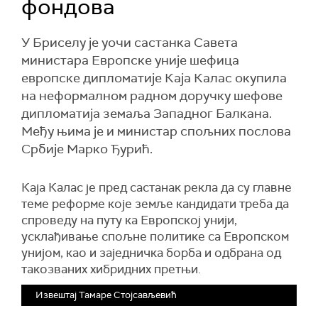
фондова
У Бриселу је уочи састанка Савета
министара Европске уније шефица
европске дипломатије Каја Калас окупила
на неформалном радном доручку шефове
дипломатија земаља Западног Балкана.
Међу њима је и министар спољних послова
Србије Марко Ђурић.
Каја Калас је пред састанак рекла да су главне
теме реформе које земље кандидати треба да
спроведу на путу ка Европској унији,
усклађивање спољне политике са Европском
унијом, као и заједничка борба и одбрана од
такозваних хибридних претњи.
Извештај Тамаре Стојсављевић