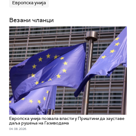
Европска унија
Везани чланци
Европска унија позвала власти у Приштини да зауставе
даља рушења на Газиводама
04. 08. 2026.