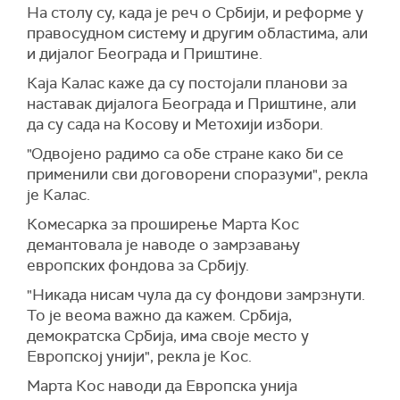
На столу су, када је реч о Србији, и реформе у
правосудном систему и другим областима, али
и дијалог Београда и Приштине.
Каја Калас каже да су постојали планови за
наставак дијалога Београда и Приштине, али
да су сада на Косову и Метохији избори.
"Одвојено радимо са обе стране како би се
применили сви договорени споразуми", рекла
је Калас.
Комесарка за проширење Марта Кос
демантовала је наводе о замрзавању
европских фондова за Србију.
"Никада нисам чула да су фондови замрзнути.
То је веома важно да кажем. Србија,
демократска Србија, има своје место у
Европској унији", рекла је Кос.
Марта Кос наводи да Европска унија