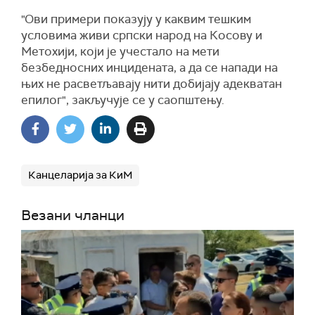
"Ови примери показују у каквим тешким
условима живи српски народ на Косову и
Метохији, који је учестало на мети
безбедносних инцидената, а да се напади на
њих не расветљавају нити добијају адекватан
епилог", закључује се у саопштењу.
Канцеларија за КиМ
Везани чланци