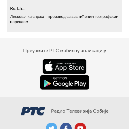
Re: Eh...
Лесковачка спржа – производ са заштићеним географским
пореклом
Преузмите РТС мобилну апликацију
Радио Телевизија Србије