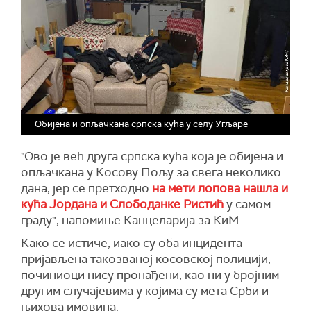
Обијена и опљачкана српска кућа у селу Угљаре
"Ово је већ друга српска кућа која је обијена и
опљачкана у Косову Пољу за свега неколико
дана, јер се претходно
на мети лопова нашла и
кућа Јордана и Слободанке Ристић
у самом
граду", напомиње Канцеларија за КиМ.
Како се истиче, иако су оба инцидента
пријављена такозваној косовској полицији,
починиоци нису пронађени, као ни у бројним
другим случајевима у којима су мета Срби и
њихова имовина.