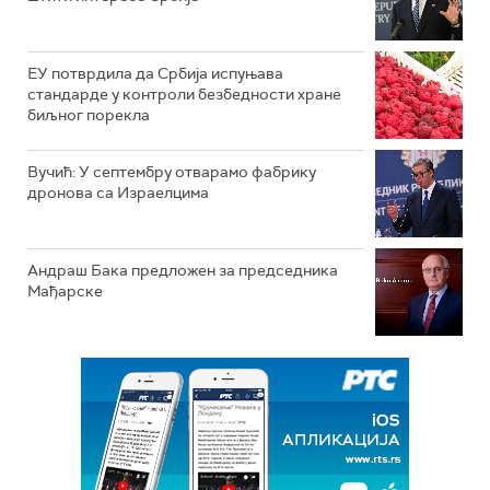
ЕУ потврдила да Србија испуњава
стандарде у контроли безбедности хране
биљног порекла
Вучић: У септембру отварамо фабрику
дронова са Израелцима
Андраш Бакa предложен за председника
Мађарске