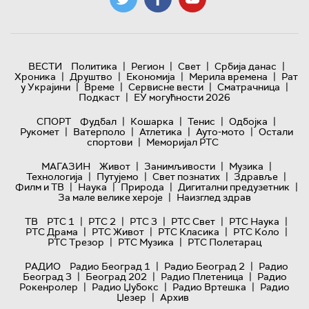
|
|
|
|
ВЕСТИ
Политика
Регион
Свет
Србија данас
|
|
|
|
Хроника
Друштво
Економија
Мерила времена
Рат
|
|
|
|
у Украјини
Време
Сервисне вести
Сматрачница
|
Подкаст
ЕУ могућности 2026
|
|
|
|
СПОРТ
Фудбал
Кошарка
Тенис
Одбојка
|
|
|
|
Рукомет
Ватерполо
Атлетика
Ауто-мото
Остали
|
спортови
Меморијал РТС
|
|
|
МАГАЗИН
Живот
Занимљивости
Музика
|
|
|
|
Технологијa
Путујемо
Свет познатих
Здравље
|
|
|
|
Филм и ТВ
Наука
Природа
Дигитални предузетник
|
За мале велике хероје
Наизглед здрав
|
|
|
|
|
ТВ
РТС 1
РТС 2
РТС 3
РТС Свет
РТС Наука
|
|
|
|
РТС Драма
РТС Живот
РТС Класика
РТС Коло
|
|
РТС Трезор
РТС Музика
РТС Полетарац
|
|
РАДИО
Радио Београд 1
Радио Београд 2
Радио
|
|
|
Београд 3
Београд 202
Радио Плетеница
Радио
|
|
|
Рокенролер
Радио Џубокс
Радио Вртешка
Радио
|
Џезер
Архив