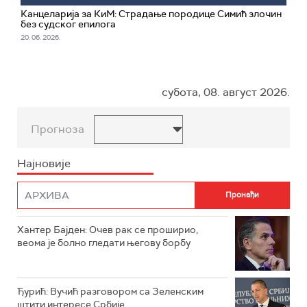
Канцеларија за КиМ: Страдање породице Симић злочин
без судског епилога
20. 06. 2026.
субота, 08. август 2026.
Прогноза
Најновије
Хантер Бајден: Очев рак се проширио,
веома је болно гледати његову борбу
Ђурић: Вучић разговором са Зеленским
штити интересе Србије