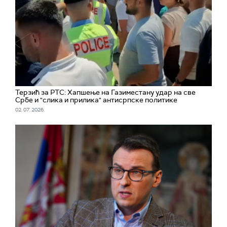
Терзић за РТС: Хапшење на Газиместану удар на све
Србе и "слика и прилика" антисрпске политике
02. 07. 2026.