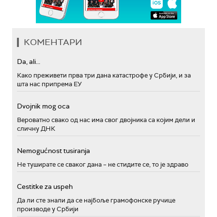
КОМЕНТАРИ
Da, ali...
Како преживети прва три дана катастрофе у Србији, и за
шта нас припрема ЕУ
Dvojnik mog oca
Вероватно свако од нас има свог двојника са којим дели и
сличну ДНК
Nemogućnost tusiranja
Не туширате се сваког дана – не стидите се, то је здраво
Cestitke za uspeh
Да ли сте знали да се најбоље грамофонске ручице
производе у Србији