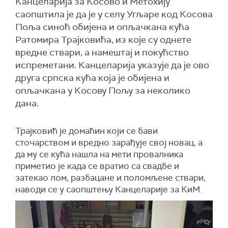
Канцеларија за Косово и Метохију
саопштила је да је у селу Угљаре код Косова
Поља синоћ обијена и опљачкана кућа
Ратомира Трајковића, из које су однете
вредне ствари, а намештај и покућство
испреметани. Канцеларија указује да је ово
друга српска кућа која је обијена и
опљачкана у Косову Пољу за неколико
дана.
Трајковић је домаћин који се бави
сточарством и вредно зарађује свој новац, а
да му се кућа нашла на мети провалника
приметио је када се вратио са свадбе и
затекао лом, разбацане и поломљене ствари,
наводи се у саопштењу Канцеларије за КиМ.