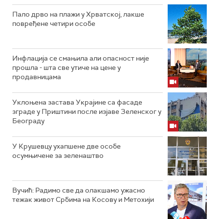
Пало дрво на плажи у Хрватској, лакше
повређене четири особе
Инфлација се смањила али опасност није
прошла - шта све утиче на цене у
продавницама
Уклоњена застава Украјине са фасаде
зграде у Приштини после изјаве Зеленског у
Београду
У Крушевцу ухапшене две особе
осумњичене за зеленаштво
Вучић: Радимо све да олакшамо ужасно
тежак живот Србима на Косову и Метохији