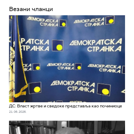
Везани чланци
ДС: Власт жртве и сведоке представља као починиоце
21. 06. 2026.