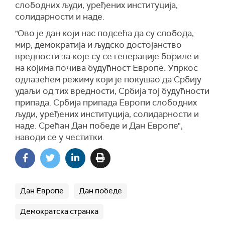
слободних људи, уређених институција,
солидарности и наде.
"Ово је дан који нас подсећа да су слобода,
мир, демократија и људско достојанство
вредности за које су се генерације бориле и
на којима почива будућност Европе. Упркос
одлазећем режиму који је покушао да Србију
удаљи од тих вредности, Србија тој будућности
припада. Србија припада Европи слободних
људи, уређених институција, солидарности и
наде. Срећан Дан победе и Дан Европе",
наводи се у честитки.
Дан Европе
Дан победе
Демократска странка