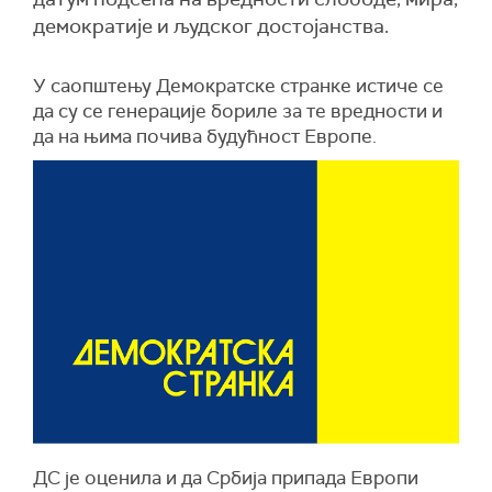
демократије и људског достојанства.
У саопштењу Демократске странке истиче се
да су се генерације бориле за те вредности и
да на њима почива будућност Европе.
ДС је оценила и да Србија припада Европи