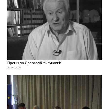
Преминуо Драгољуб Мићуновић
26. 05. 2026.