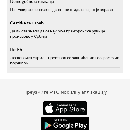
Nemogućnost tusiranja
Не туширате се сваког дана – не стидите се, то је здраво
Cestitke za uspeh
Да ли сте знали да се најбоље грамофонске ручице
производе у Србији
Re: Eh...
Лесковачка спржа – производ са заштићеним географским
пореклом
Преузмите РТС мобилну апликацију