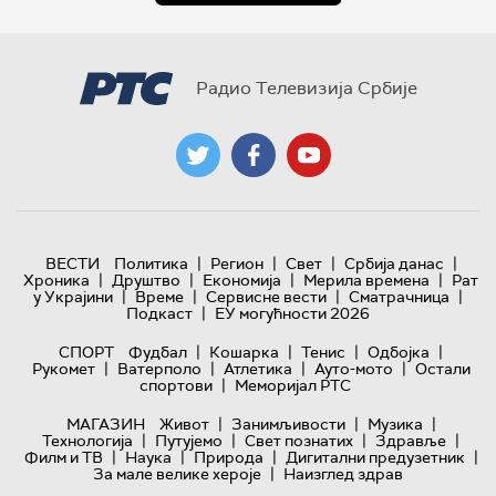
Радио Телевизија Србије
|
|
|
|
ВЕСТИ
Политика
Регион
Свет
Србија данас
|
|
|
|
Хроника
Друштво
Економија
Мерила времена
Рат
|
|
|
|
у Украјини
Време
Сервисне вести
Сматрачница
|
Подкаст
ЕУ могућности 2026
|
|
|
|
СПОРТ
Фудбал
Кошарка
Тенис
Одбојка
|
|
|
|
Рукомет
Ватерполо
Атлетика
Ауто-мото
Остали
|
спортови
Меморијал РТС
|
|
|
МАГАЗИН
Живот
Занимљивости
Музика
|
|
|
|
Технологијa
Путујемо
Свет познатих
Здравље
|
|
|
|
Филм и ТВ
Наука
Природа
Дигитални предузетник
|
За мале велике хероје
Наизглед здрав