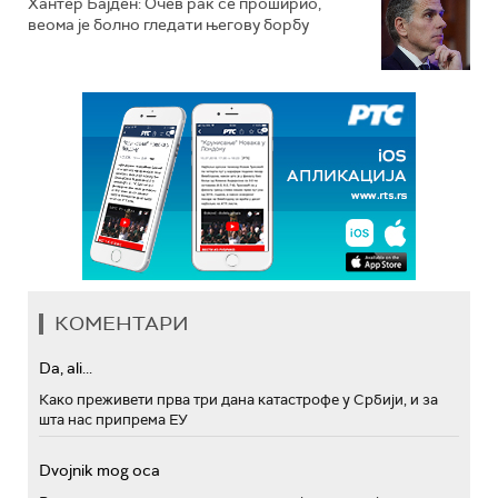
Хантер Бајден: Очев рак се проширио,
веома је болно гледати његову борбу
КОМЕНТАРИ
Da, ali...
Како преживети прва три дана катастрофе у Србији, и за
шта нас припрема ЕУ
Dvojnik mog oca