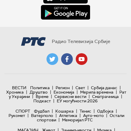
Радио Телевизија Србије
|
|
|
|
ВЕСТИ
Политика
Регион
Свет
Србија данас
|
|
|
|
Хроника
Друштво
Економија
Мерила времена
Рат
|
|
|
|
у Украјини
Време
Сервисне вести
Сматрачница
|
Подкаст
ЕУ могућности 2026
|
|
|
|
СПОРТ
Фудбал
Кошарка
Тенис
Одбојка
|
|
|
|
Рукомет
Ватерполо
Атлетика
Ауто-мото
Остали
|
спортови
Меморијал РТС
|
|
|
МАГАЗИН
Живот
Занимљивости
Музика