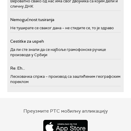
Вероватно свако од нас има свог двојника са којим дели и
сличну ДНК
Nemogućnost tusiranja
Не туширате се сваког дана – не стидите се, то је здраво
Cestitke za uspeh
Да ли сте знали да се најбоље грамофонске ручице
производе у Србији
Re: Eh...
Лесковачка спржа – производ са заштићеним географским
пореклом
Преузмите РТС мобилну апликацију