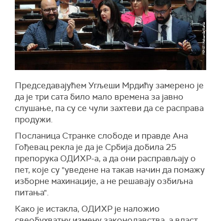
Председавајућем Угљеши Мрдићу замерено је
да је три сата било мало времена за јавно
слушање,
па су се чули захтеви
да се
расправа
продужи.
Посланица Странке слободе и правде Ана
Гођевац рекла је да је Србија добила 25
препорука ОДИХР-а, а да они расправљају о
пет, које су "уведене на такав начин да помажу
изборне махинације, а не решавају озбиљна
питања".
Како је истакла, ОДИХР је наложио
свеобухватну измену законодавства, а власт