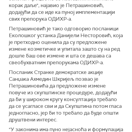
корак даље", најавио је Петрашиновић,
додајући да се иде ка пуној имплементацији
свих препорука ОДИХР-а.
Петрашиновић је тако одговорио посланици
Еколошког устанка Данијели Несторовић, која
је претходно оценила да су предложене
измене козметичке и упитала зашто су на ред
дошле баш ове измене и шта се дешава са
свеобухватним препорукама ОДИХР-а.
Посланик Странке демократске акције
Санџака Ахмедин Шкријељ позвао је
Петрашиновића да предложене измене
повуче из скупштинске процедуре, додајући
да би у широком кругу консултација требало
да се усагласе сви и да Скупштина потом гласа
једногласно, јер би то требало да буде општи
друштвени интерес.
"У законима има пуно нејасноћа и формулација