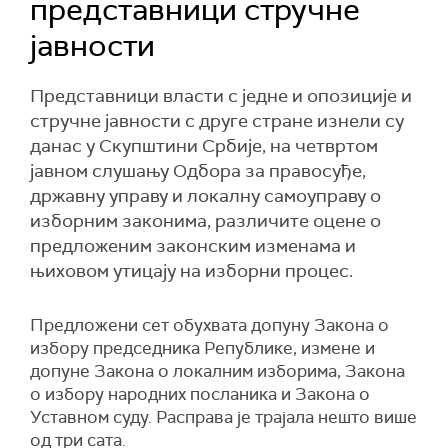
представници стручне
јавности
Представници власти с једне и опозиције и
стручне јавности с друге стране изнели су
данас у Скупштини Србије, на четвртом
јавном слушању Одбора за правосуђе,
државну управу и локалну самоуправу о
изборним законима, различите оцене о
предложеним законским изменама и
њиховом утицају на изборни процес.
Предложени сет обухвата допуну Закона о
избору председника Републике, измене и
допуне Закона о локалним изборима, Закон
a
о избору народних посланика и Закон
a
о
Уставном суду. Расправа је трајала нешто више
од три сата.