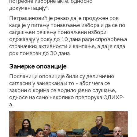
потребне изборне акте, односно
документацију".
Петрашиновић је рекао да је продужен рок
када је у питању понављање избора и да се по
садашњем решењу поновљени избори
одржавају у року до 10 дана ради спровођења
страначких активности и кампање, а да је сада
рок померан до 30 дана.
Замерке опозиције
Посланици опозиције били су делимично
сагласни у замеркама и то
–
због чега се
закони о којима се водило јавно слушање,
односе на само неколико препорука ОДИХР-
а.