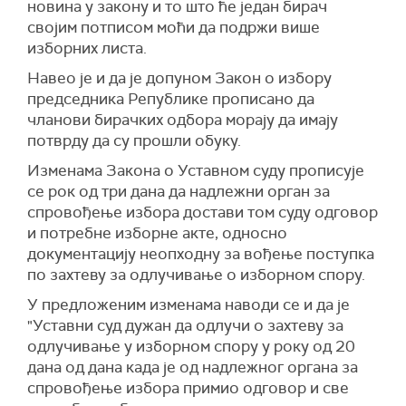
новина у закону и то што ће један бирач
својим потписом моћи да подржи више
изборних листа.
Навео је и да је допуном Закон о избору
председника Републике прописано да
чланови бирачких одбора морају да имају
потврду да су прошли обуку.
Изменама Закона о Уставном суду прописује
се рок од три дана да надлежни орган за
спровођење избора достави том суду одговор
и потребне изборне акте, односно
документацију неопходну за вођење поступка
по захтеву за одлучивање о изборном спору.
У предложеним изменама наводи се и да је
"Уставни суд дужан да одлучи о захтеву за
одлучивање у изборном спору у року од 20
дана од дана када је од надлежног органа за
спровођење избора примио одговор и све