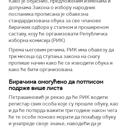
Како је објаснио, предложеним изменама и
допунама Закона о избору народних
посланика прописана
је
обавезна
стандардизована обука за све чланове
бирачких одбора у сталном и проширеном
саставу, коју ће организовати Републичка
изборна комисија (РИК).
Према његовим речима, РИК има обавезу да
три месеца од ступања закона на снагу
пропише начин како ће се изводити обука и
како ће бити организована.
Бирачима омогућено да потписом
подрже више листа
Петрашиновић је рекао да ће РИК водити
регистар свих особа које су прошле обуку, као
и да ће потврда важити три године након чега
ће те особе поново морати да похађају обуку
и унапреде своје знање, наводећи да је