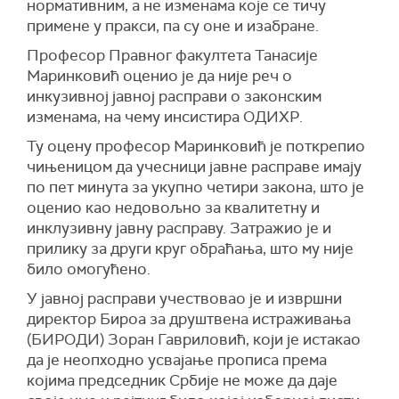
нормативним, а не изменама које се тичу
примене у пракси, па су оне и изабране.
Професор Правног факултета Танасије
Маринковић оценио је да није реч о
инкузивној јавној расправи о законским
изменама, на чему инсистира ОДИХР.
Ту оцену професор Маринковић је поткрепио
чињеницом да учесници јавне расправе имају
по пет минута за укупно четири закона, што је
оценио као недовољно за квалитетну и
инклузивну јавну расправу. Затражио је и
прилику за други круг обраћања, што му није
било омогућено.
У јавној расправи учествовао је и извршни
директор Бироа за друштвена истраживања
(БИРОДИ) Зоран Гавриловић, који је истакао
да је неопходно усвајање прописа према
којима председник Србије не може да даје