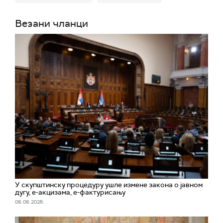
Везани чланци
У скупштинску процедуру ушле измене закона о јавном
дугу, е-акцизама, е-фактурисању
08. 08. 2026.