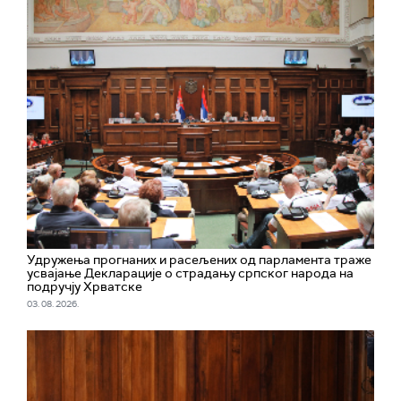
Удружења прогнаних и расељених од парламента траже
усвајање Декларације о страдању српског народа на
подручју Хрватске
03. 08. 2026.