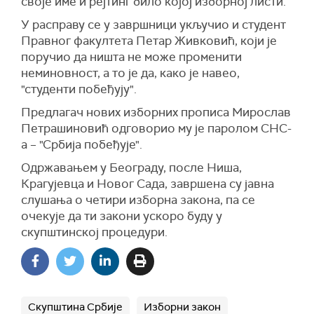
своје име и рејтинг било којој изборној листи.
У расправу се у завршници укључио и студент
Правног факултета Петар Живковић, који је
поручио да ништа не може променити
неминовност, а то је да, како је навео,
"студенти побеђују".
Предлагач нових изборних прописа Мирослав
Петрашиновић одговорио му је паролом СНС-
а – "Србија побеђује".
Одржавањем у Београду, после Ниша,
Крагујевца и Новог Сада, завршена су јавна
слушања о четири изборна закона, па се
очекује да ти закони ускоро буду у
скупштинској процедури.
Скупштина Србије
Изборни закон