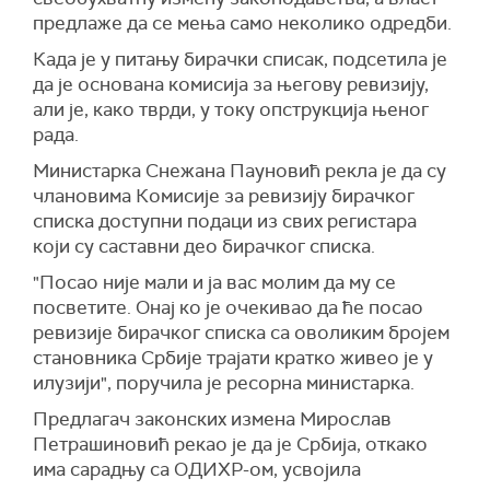
предлаже да се мења само неколико одредби.
Када је у питању бирачки списак, подсетила је
да је основана комисија за његову ревизију,
али је, како тврди, у току опструкција њеног
рада.
Министарка Снежана Пауновић рекла је да су
члановима Комисије за ревизију бирачког
списка доступни подаци из свих регистара
који су саставни део бирачког списка.
"Посао није мали и ја вас молим да му се
посветите. Онај ко је очекивао да ће посао
ревизије бирачког списка са оволиким бројем
становника Србије трајати кратко живео је у
илузији", поручила је ресорна министарка.
Предлагач законских измена Мирослав
Петрашиновић рекао је да је Србија, откако
има сарадњу са ОДИХР-ом, усвојила