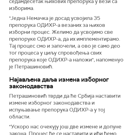
седамдесетак њихових препорука у вези са
изборима.
"Једна Немачка је досад усвојила 35
препорука ОДИХР-а везаних за њихов
изборни процес. Желимо да усвојимо све
препоруке ОДИХР-а, да их имплементирамо.
Тај процес смо и започели, а ово је само део
тог процеса у циљу спровођења свих
препорука које ОДИХР-а наложи", напоменуо
је Петрашиновић.
Најављена даља измена изборног
законодавства
Петрашиновић
тврди
да ће Србија наставити
измене изборног законодавства и
испуњавање препорука ОДИХР-а у тој
области.
"Ускоро нас очекују још две измене и допуне
закона. Процес ће се наставити и ићи
ћ
емо