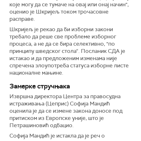
које могу да се тумаче на овај или онај начин",
оценио је Шкријељ током трочасовне
расправе.
Шкријељ је рекао да би изборни закони
требало да реше све проблеме изборног
процеса, а не да се бира селективно, "по
принципу шведског стола“. Посланик СДА је
истакао и да предложеним изменама није
спречена злоупотреба статуса изборне листе
националне мањине.
Замерке стручњака
Извршна директора Центра за правосудна
истраживања (Цеприс) Софија Мандић
оценила је да се измене закона доносе под
притиском из Европске уније, што је
Петрашиновић одбацио.
Софија Мандић је истакла да је реч о