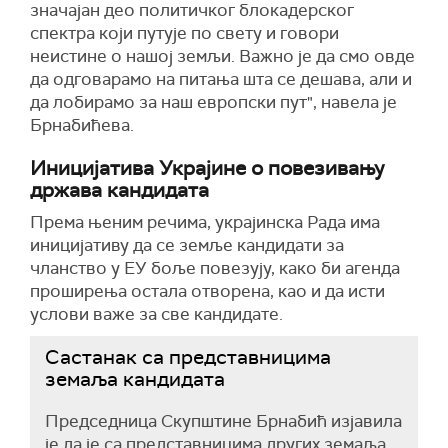
значајан део политичког блокадерског
спектра који путује по свету и говори
неистине о нашој земљи. Важно је да смо овде
да одговарамо на питања шта се дешава, али и
да лобирамо за наш европски пут", навела је
Брнабићева.
Иницијатива Украјине о повезивању
држава кандидата
Према њеним речима, украјинска Рада има
иницијативу да се земље кандидати за
чланство у ЕУ боље повезују, како би агенда
проширења остала отворена, као и да исти
услови важе за све кандидате.
Састанак са представницима
земаља кандидата
Председница Скупштине Брнабић изјавила
је да је са представницима других земаља