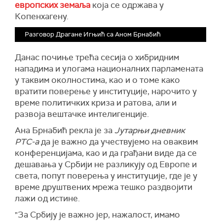
европских земаља
која се одржава у
Копенхагену.
Разговор Драгане Игњић са Аном Брнабић
Данас почиње трећа сесија о хибридним
нападима и улогама националних парламената
у таквим околностима, као и о томе како
вратити поверење у институције, нарочито у
време политичких криза и ратова, али и
развоја вештачке интелигенције.
Ана Брнабић рекла је за
Јутарњи дневник
РТС-а
да је важно да учествујемо на оваквим
конференцијама, као и да грађани виде да се
дешавања у Србији не разликују од Европе и
света, попут поверења у институције, где је у
време друштвених мрежа тешко раздвојити
лажи од истине.
"За Србију је важно јер, нажалост, имамо