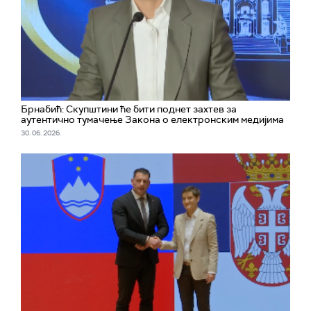
Брнабић: Скупштини ће бити поднет захтев за
аутентично тумачење Закона о електронским медијима
30. 06. 2026.