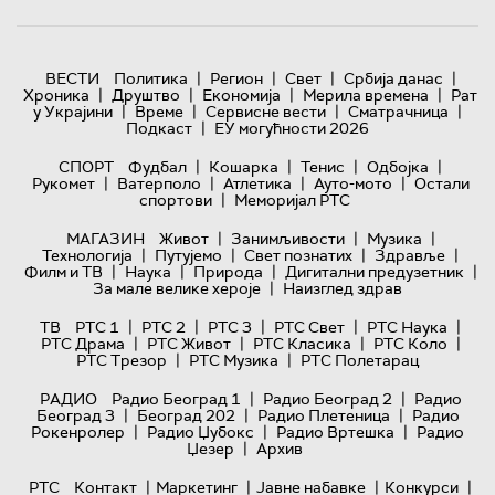
|
|
|
|
ВЕСТИ
Политика
Регион
Свет
Србија данас
|
|
|
|
Хроника
Друштво
Економија
Мерила времена
Рат
|
|
|
|
у Украјини
Време
Сервисне вести
Сматрачница
|
Подкаст
ЕУ могућности 2026
|
|
|
|
СПОРТ
Фудбал
Кошарка
Тенис
Одбојка
|
|
|
|
Рукомет
Ватерполо
Атлетика
Ауто-мото
Остали
|
спортови
Меморијал РТС
|
|
|
МАГАЗИН
Живот
Занимљивости
Музика
|
|
|
|
Технологијa
Путујемо
Свет познатих
Здравље
|
|
|
|
Филм и ТВ
Наука
Природа
Дигитални предузетник
|
За мале велике хероје
Наизглед здрав
|
|
|
|
|
ТВ
РТС 1
РТС 2
РТС 3
РТС Свет
РТС Наука
|
|
|
|
РТС Драма
РТС Живот
РТС Класика
РТС Коло
|
|
РТС Трезор
РТС Музика
РТС Полетарац
|
|
РАДИО
Радио Београд 1
Радио Београд 2
Радио
|
|
|
Београд 3
Београд 202
Радио Плетеница
Радио
|
|
|
Рокенролер
Радио Џубокс
Радио Вртешка
Радио
|
Џезер
Архив
|
|
|
|
РТС
Контакт
Маркетинг
Јавне набавке
Конкурси