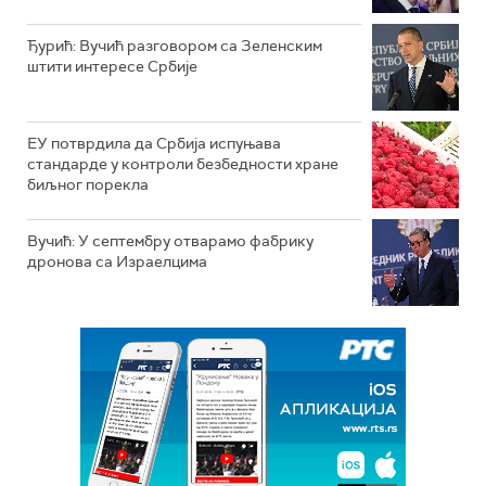
Ђурић: Вучић разговором са Зеленским
штити интересе Србије
ЕУ потврдила да Србија испуњава
стандарде у контроли безбедности хране
биљног порекла
Вучић: У септембру отварамо фабрику
дронова са Израелцима