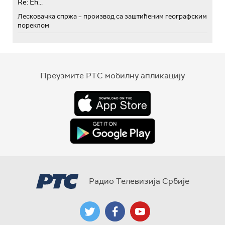
Re: Eh...
Лесковачка спржа – производ са заштићеним географским
пореклом
Преузмите РТС мобилну апликацију
Радио Телевизија Србије