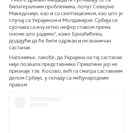
билатералним проблемима, попут Северне
Македоније, као и са скептицизмом, као што је
случај са Украјином и Молдавијом. Србија се
суочава са изузетно нефер ставом према
ономе што радимо", каже Брнабићева,
додајући да ће бити одржан и незваничан
састанак.
Напомиње, такође, да Украјина на тај састанак
није позвала представнике Приштине јер не
признаје тзв. Косово, већ га сматра саставним
делом Србије, у складу са међународним
правом.