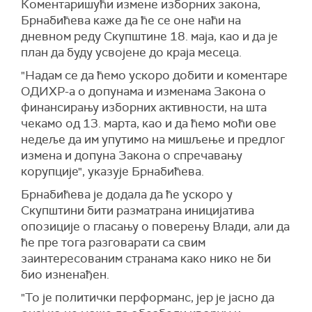
Коментаришући измене изборних закона,
Брнабићева каже да ће се оне наћи на
дневном реду Скупштине 18. маја, као и да је
план да буду усвојене до краја месеца.
"Надам се да ћемо ускоро добити и коментаре
ОДИХР-а о допунама и изменама Закона о
финансирању изборних активности, на шта
чекамо од 13. марта, као и да ћемо моћи ове
недеље да им упутимо на мишљење и предлог
измена и допуна Закона о спречавању
корупције", указује Брнабићева.
Брнабићева је додала да ће ускоро у
Скупштини бити разматрана иницијатива
опозиције о гласању о поверењу Влади, али да
ће пре тога разговарати са свим
заинтересованим странама како нико не би
био изненађен.
"То је политички перформанс, јер је јасно да