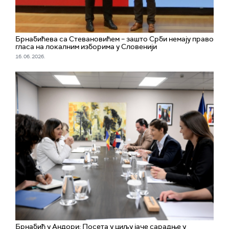
Брнабићева са Стевановићем – зашто Срби немају право
гласа на локалним изборима у Словенији
16. 06. 2026.
Брнабић у Андори: Посета у циљу јаче сарадње у