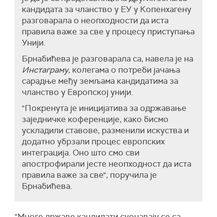
кандидата за чланство у ЕУ у Копенхагену
разговарала о неопходности да иста
правила важе за све у процесу приступања
Унији.
Брнабићева је разговарала са, навела је на
Инстаграму
, колегама о потреби јачања
сарадње међу земљама кандидатима за
чланство у Европској унији.
"Покренута је иницијатива за одржавање
заједничке коференције, како бисмо
ускладили ставове, разменили искуства и
додатно убрзали процес европских
интеграција. Оно што смо сви
апострофирали јесте неопходност да иста
правила важе за све", поручила је
Брнабићева.
"Многе државе кандидати суочавају се са