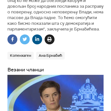
онај ко не може да обезбеди кворум и
довољан број народних посланика за расправу
о поверењу, односно неповерењу Влади, нема
гласове да Влада падне. То ћемо омогућити
како бисмо показали шта су демократија и
парламентаризам", закључила је Брнабићева.
Копенхаген
Ана Брнабић
Везани чланци