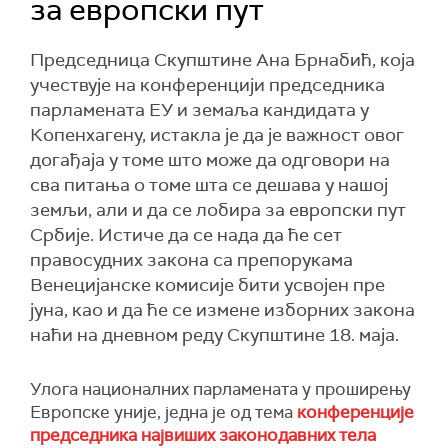
за европски пут
Председница Скупштине Ана Брнабић, која
учествује на конференцији председника
парламената ЕУ и земаља кандидата у
Копенхагену, истакла је да је важност овог
догађаја у томе што може да одговори на
сва питања о томе шта се дешава у нашој
земљи, али и да се лобира за европски пут
Србије. Истиче да се нада да ће сет
правосудних закона са препорукама
Венецијанске комисије бити усвојен пре
јуна, као и да ће се измене изборних закона
наћи на дневном реду Скупштине 18. маја.
Улога националних парламената у проширењу
Европске уније, једна је од тема
конференције
председника највиших законодавних тела