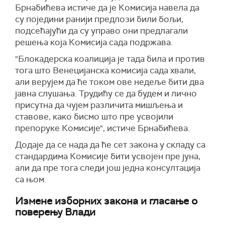
Брнабићева истиче да је Комисија навела да
су поједини ранији предлози били бољи,
подсећајући да су управо они предлагали
решења која Комисија сада подржава.
"Блокадерска коалиција је тада била и против
тога што Венецијанска комисија сада хвали,
али верујем да ће током ове недеље бити два
јавна слушања. Трудићу се да будем и лично
присутна да чујем различита мишљења и
ставове, како бисмо што пре усвојили
препоруке Комисије", истиче Брнабићева.
Додаје да се нада да ће сет закона у складу са
стандардима Комисије бити усвојен пре јуна,
али да пре тога следи још једна консултација
са њом.
Измене изборних закона и гласање о
поверењу Влади