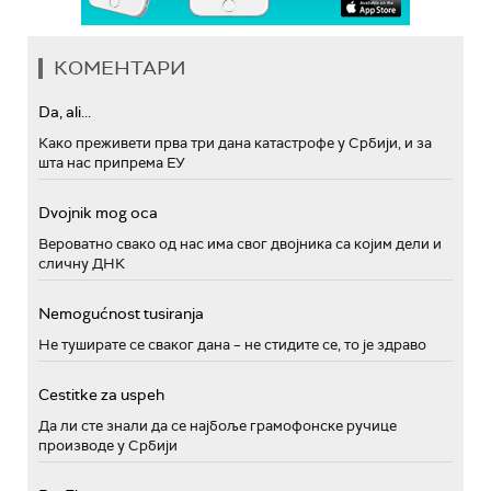
КОМЕНТАРИ
Da, ali...
Како преживети прва три дана катастрофе у Србији, и за
шта нас припрема ЕУ
Dvojnik mog oca
Вероватно свако од нас има свог двојника са којим дели и
сличну ДНК
Nemogućnost tusiranja
Не туширате се сваког дана – не стидите се, то је здраво
Cestitke za uspeh
Да ли сте знали да се најбоље грамофонске ручице
производе у Србији