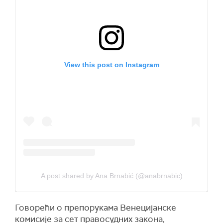
View this post on Instagram
A post shared by Ana Brnabić (@anabrnabic)
Говорећи о препорукама Венецијанске
комисије за сет правосудних закона,