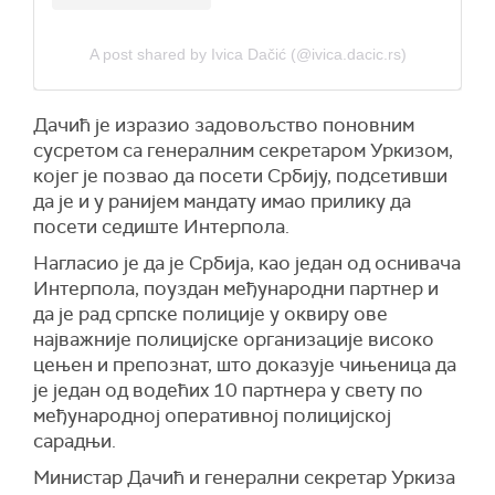
A post shared by Ivica Dačić (@ivica.dacic.rs)
Дачић је изразио задовољство поновним
сусретом са генералним секретаром Уркизом,
којег је позвао да посети Србију, подсетивши
да је и у ранијем мандату имао прилику да
посети седиште Интерпола.
Нагласио је да је Србија, као један од оснивача
Интерпола, поуздан међународни партнер и
да је рад српске полиције у оквиру ове
најважније полицијске организације високо
цењен и препознат, што доказује чињеница да
је један од водећих 10 партнера у свету по
међународној оперативној полицијској
сарадњи.
Министар Дачић и генерални секретар Уркиза