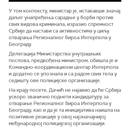
У том контексту, министар је, истакавши значај
даљег унапређења сарадње у борби против
свих видова криминала, изразио спремност
Србије да настави са активностима у циљу
отварања Регионалног бироа Интерпола у
Београду.
Делегација Министарства унутрашњих
послова, предвођена министром, обишла је и
Командно-координациони центар Интерпола
и додатно се упознала и са радом свих тела у
седишту ове полицијске организације.
На крају посете, Дачић не најавио да ће Србија
ускоро званично поднети кандидатуру за
отварање Регионалног бироа Интерпола у
Београду, као и да је та иницијатива наишла на
позитивне реакције у овој најзначајнијој
међународној полицијској организацији.