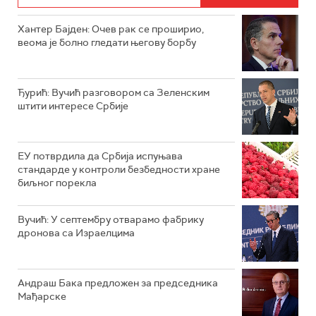
Хантер Бајден: Очев рак се проширио,
веома је болно гледати његову борбу
Ђурић: Вучић разговором са Зеленским
штити интересе Србије
ЕУ потврдила да Србија испуњава
стандарде у контроли безбедности хране
биљног порекла
Вучић: У септембру отварамо фабрику
дронова са Израелцима
Андраш Бакa предложен за председника
Мађарске