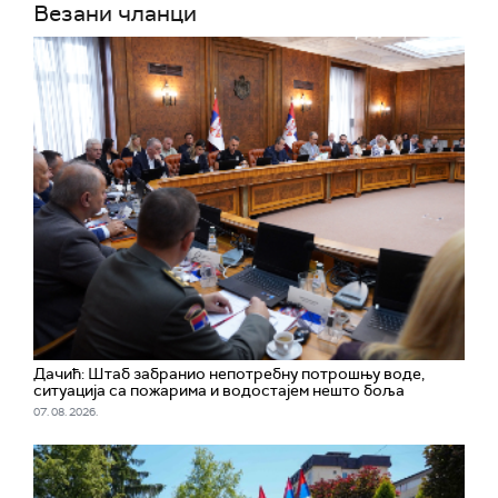
Везани чланци
Дачић: Штаб забранио непотребну потрошњу воде,
ситуација са пожарима и водостајем нешто боља
07. 08. 2026.