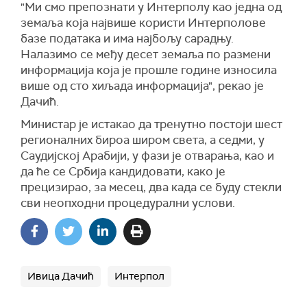
"Ми смо препознати у Интерполу као једна од
земаља која највише користи Интерполове
базе података и има најбољу сарадњу.
Налазимо се међу десет земаља по размени
информација која је прошле године износила
више од сто хиљада информација", рекао је
Дачић.
Министар је истакао да тренутно постоји шест
регионалних бироа широм света, а седми, у
Саудијској Арабији, у фази је отварања, као и
да ће се Србија кандидовати, како је
прецизирао, за месец, два када се буду стекли
сви неопходни процедурални услови.
Ивица Дачић
Интерпол