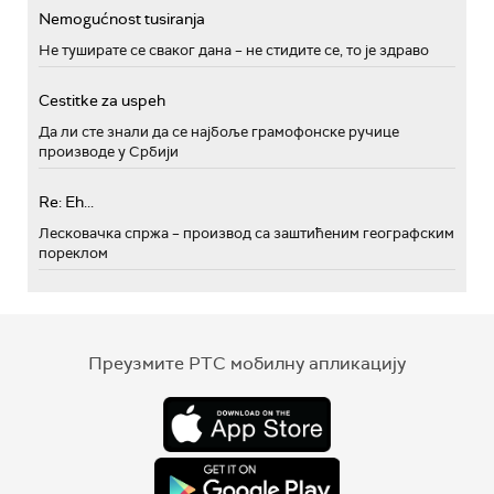
Nemogućnost tusiranja
Не туширате се сваког дана – не стидите се, то је здраво
Cestitke za uspeh
Да ли сте знали да се најбоље грамофонске ручице
производе у Србији
Re: Eh...
Лесковачка спржа – производ са заштићеним географским
пореклом
Преузмите РТС мобилну апликацију