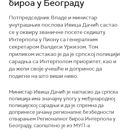
бироа у Београду
Потпредседник Владе и министар
унутрашњих послова Ивица Дачић састао
се у оквиру званичне посете седишту
Интерпола у Лиону са генералним
секретаром Валдеси Уркизом. Том
приликом истакао је да је српској полицији
сарадња са Интерполом приоритет, као и
да жели своје учешће и допринос да
подигне на што виши ниво.
Министар Ивица Дачић је нагласио да српска
полиција има значајну улогу у међународној
полицијској сарадњи и да је спремна да
допринесе јачању регионалне безбедности
отварањем Регионалног бироа Интерпола у
Београду, саопштено је из МУП-а.