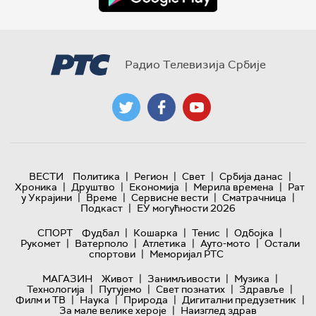
Радио Телевизија Србије
|
|
|
|
ВЕСТИ
Политика
Регион
Свет
Србија данас
|
|
|
|
Хроника
Друштво
Економија
Мерила времена
Рат
|
|
|
|
у Украјини
Време
Сервисне вести
Сматрачница
|
Подкаст
ЕУ могућности 2026
|
|
|
|
СПОРТ
Фудбал
Кошарка
Тенис
Одбојка
|
|
|
|
Рукомет
Ватерполо
Атлетика
Ауто-мото
Остали
|
спортови
Меморијал РТС
|
|
|
МАГАЗИН
Живот
Занимљивости
Музика
|
|
|
|
Технологијa
Путујемо
Свет познатих
Здравље
|
|
|
|
Филм и ТВ
Наука
Природа
Дигитални предузетник
|
За мале велике хероје
Наизглед здрав