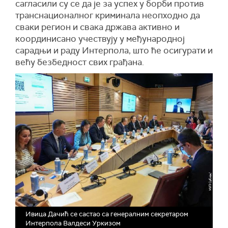
сагласили су се да је за успех у борби против
транснационалног криминала неопходно да
сваки регион и свака држава активно и
координисано учествују у међународној
сарадњи и раду Интерпола, што ће осигурати и
већу безбедност свих грађана.
Ивица Дачић се састао са генералним секретаром
Интерпола Валдеси Уркизом