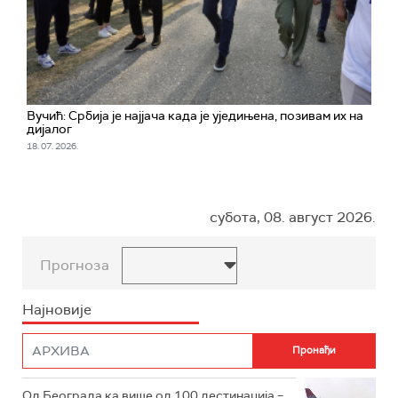
Вучић: Србија је најјача када је уједињена, позивам их на
дијалог
18. 07. 2026.
субота, 08. август 2026.
Прогноза
Најновије
Од Београда ка више од 100 дестинација –