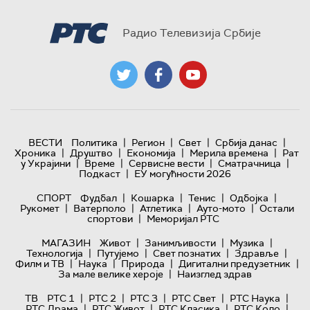
Радио Телевизија Србије
|
|
|
|
ВЕСТИ
Политика
Регион
Свет
Србија данас
|
|
|
|
Хроника
Друштво
Економија
Мерила времена
Рат
|
|
|
|
у Украјини
Време
Сервисне вести
Сматрачница
|
Подкаст
ЕУ могућности 2026
|
|
|
|
СПОРТ
Фудбал
Кошарка
Тенис
Одбојка
|
|
|
|
Рукомет
Ватерполо
Атлетика
Ауто-мото
Остали
|
спортови
Меморијал РТС
|
|
|
МАГАЗИН
Живот
Занимљивости
Музика
|
|
|
|
Технологијa
Путујемо
Свет познатих
Здравље
|
|
|
|
Филм и ТВ
Наука
Природа
Дигитални предузетник
|
За мале велике хероје
Наизглед здрав
|
|
|
|
|
ТВ
РТС 1
РТС 2
РТС 3
РТС Свет
РТС Наука
|
|
|
|
РТС Драма
РТС Живот
РТС Класика
РТС Коло