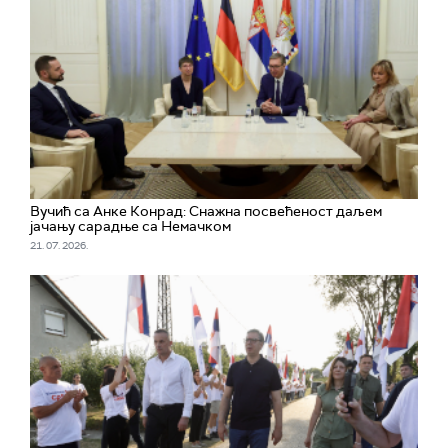
Вучић са Анке Конрад: Снажна посвећеност даљем
јачању сарадње са Немачком
21. 07. 2026.