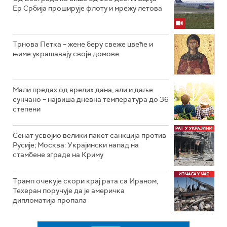
Ер Србија проширује флоту и мрежу летова
Трнова Петка – жене беру свеже цвеће и
њиме украшавају своје домове
Мали предах од врелих дана, али и даље
сунчано – највиша дневна температура до 36
степени
Сенат усвојио велики пакет санкција против
Русије; Москва: Украјински напад на
стамбене зграде на Криму
Трамп очекује скори крај рата са Ираном,
Техеран поручује да је америчка
дипломатија пропала