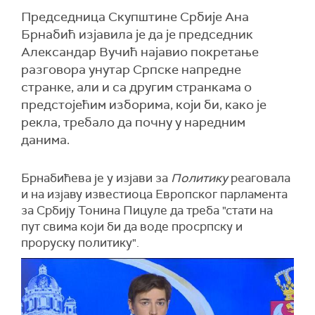
Председница Скупштине Србије Ана
Брнабић изјавила је да је председник
Александар Вучић најавио покретање
разговора унутар Српске напредне
странке, али и са другим странкама о
предстојећим изборима, који би, како је
рекла, требало да почну у наредним
данима.
Брнабићева је у изјави за
Политику
реаговала
и на изјаву известиоца Европског парламента
за Србију Тонина Пицуле да треба "стати на
пут свима који би да воде просрпску и
проруску политику".