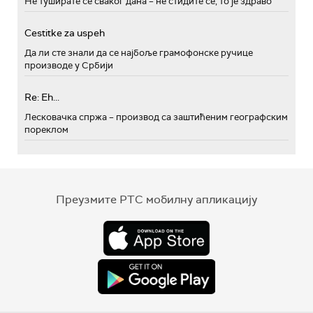
Не туширате се сваког дана – не стидите се, то је здраво
Cestitke za uspeh
Да ли сте знали да се најбоље грамофонске ручице
производе у Србији
Re: Eh...
Лесковачка спржа – производ са заштићеним географским
пореклом
Преузмите РТС мобилну апликацију