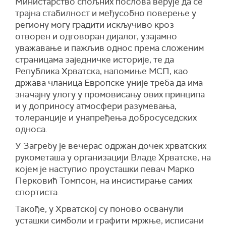
Министарство спољних послова верује да се
трајна стабилност и међусобно поверење у
региону могу градити искључиво кроз
отворен и одговоран дијалог, узајамно
уважавање и пажљив однос према сложеним
страницама заједничке историје, те да
Република Хрватска, напомиње МСП, као
држава чланица Европске уније треба да има
значајну улогу у промовисању ових принципа
и у доприносу атмосфери разумевања,
толеранције и унапређења добросуседских
односа.
У Загребу је вечерас одржан дочек хрватских
рукометаша у организацији Владе Хрватске, на
којем је наступио проусташки певач Марко
Перковић Томпсон, на инсистирање самих
спортиста.
Такође, у Хрватској су поново осванули
усташки симболи и графити мржње, исписани