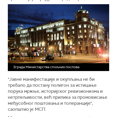
Зграда Министарства спољних послова
"Јавне манифестације и окупљања не би
требало да постану полигон за истицање
порука мржње, историјског ревизионизма и
нетрпељивости, већ прилика за промовисање
међусобног поштовања и толеранције",
саопштио је МСП.