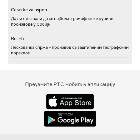
Cestitke za uspeh
Да ли сте знали да се најбоље грамофонске ручице
производе у Србији
Re: Eh...
Лесковачка спржа – производ са заштићеним географским
пореклом
Преузмите РТС мобилну апликацију