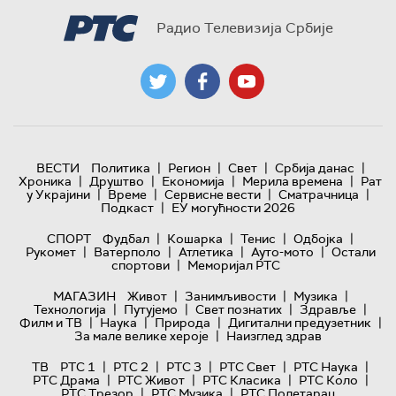
Радио Телевизија Србије
|
|
|
|
ВЕСТИ
Политика
Регион
Свет
Србија данас
|
|
|
|
Хроника
Друштво
Економија
Мерила времена
Рат
|
|
|
|
у Украјини
Време
Сервисне вести
Сматрачница
|
Подкаст
ЕУ могућности 2026
|
|
|
|
СПОРТ
Фудбал
Кошарка
Тенис
Одбојка
|
|
|
|
Рукомет
Ватерполо
Атлетика
Ауто-мото
Остали
|
спортови
Меморијал РТС
|
|
|
МАГАЗИН
Живот
Занимљивости
Музика
|
|
|
|
Технологијa
Путујемо
Свет познатих
Здравље
|
|
|
|
Филм и ТВ
Наука
Природа
Дигитални предузетник
|
За мале велике хероје
Наизглед здрав
|
|
|
|
|
ТВ
РТС 1
РТС 2
РТС 3
РТС Свет
РТС Наука
|
|
|
|
РТС Драма
РТС Живот
РТС Класика
РТС Коло
|
|
РТС Трезор
РТС Музика
РТС Полетарац