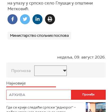
на улазу у српско село Глушци у општини
Метковић.
Министарство спољних послова
недеља, 09. август 2026.
Прогноза
Најновије
Где се крије следећи српски "једнорог" –
добра идеја није довољна за успех