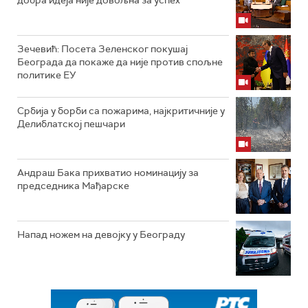
Зечевић: Посета Зеленског покушај
Београда да покаже да није против спољне
политике ЕУ
Србија у борби са пожарима, најкритичније у
Делиблатској пешчари
Андраш Бака прихватио номинацију за
председника Мађарске
Напад ножем на девојку у Београду