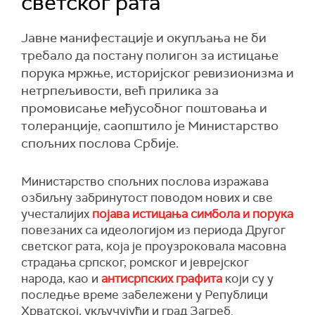
светског рата
Јавне манифестације и окупљања не би
требало да постану полигон за истицање
порука мржње, историјског ревизионизма и
нетрпељивости, већ прилика за
промовисање међусобног поштовања и
толеранције, саопштило је Министарство
спољних послова Србије.
Министарство спољних послова изражава
озбиљну забринутост поводом нових и све
учесталијих
појава истицања симбола и порука
повезаних са идеологијом из периода Другог
светског рата, која је проузроковала масовна
страдања српског, ромског и јеврејског
народа, као и
антисрпских графита
који су у
последње време забележени у Републици
Хрватској, укључујући и град Загреб.