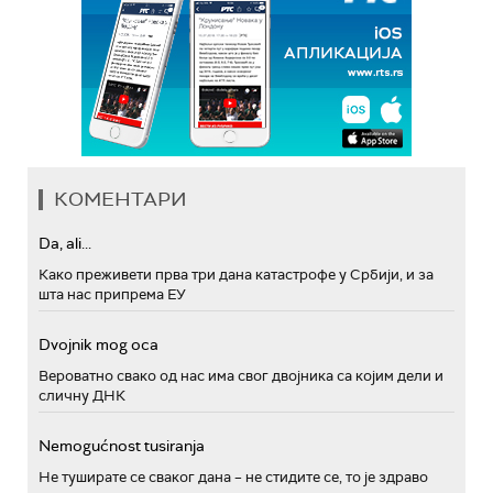
КОМЕНТАРИ
Da, ali...
Како преживети прва три дана катастрофе у Србији, и за
шта нас припрема ЕУ
Dvojnik mog oca
Вероватно свако од нас има свог двојника са којим дели и
сличну ДНК
Nemogućnost tusiranja
Не туширате се сваког дана – не стидите се, то је здраво