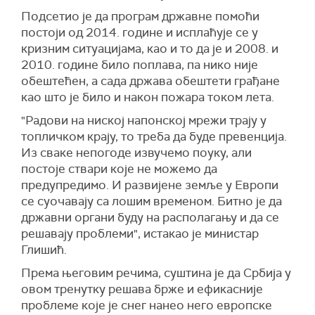
Подсетио је да програм државне помоћи
постоји од 2014. године и исплаћује се у
кризним ситуацијама, као и то да је и 2008. и
2010. године било поплава, па нико није
обештећен, а сада држава обештети грађане
као што је било и након пожара током лета.
"Радови на ниској напонској мрежи трају у
топличком крају, то треба да буде превенција.
Из сваке непогоде извучемо поуку, али
постоје ствари које не можемо да
предупредимо. И развијене земље у Европи
се суочавају са лошим временом. Битно је да
државни органи буду на располагању и да се
решавају проблеми", истакао је министар
Глишић.
Према његовим речима, суштина је да Србија у
овом тренутку решава брже и ефикасније
проблеме које је снег нанео него европске