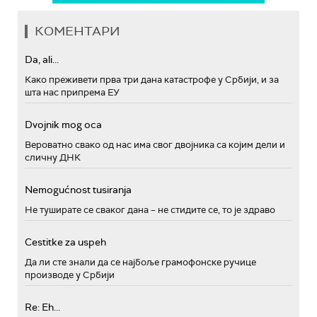
КОМЕНТАРИ
Da, ali...
Како преживети прва три дана катастрофе у Србији, и за
шта нас припрема ЕУ
Dvojnik mog oca
Вероватно свако од нас има свог двојника са којим дели и
сличну ДНК
Nemogućnost tusiranja
Не туширате се сваког дана – не стидите се, то је здраво
Cestitke za uspeh
Да ли сте знали да се најбоље грамофонске ручице
производе у Србији
Re: Eh...