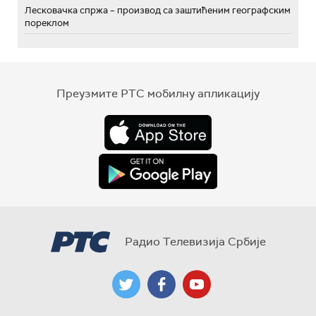
Лесковачка спржа – производ са заштићеним географским
пореклом
Преузмите РТС мобилну апликацију
Радио Телевизија Србије