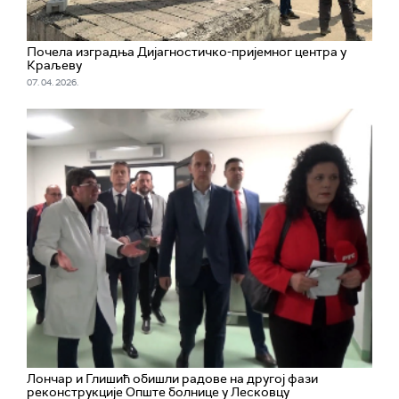
Почела изградња Дијагностичко-пријемног центра у
Краљеву
07. 04. 2026.
Лончар и Глишић обишли радове на другој фази
реконструкције Опште болнице у Лесковцу