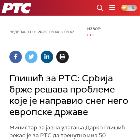
РТС
ИЗВОР:
НЕДЕЉА, 11.01.2026, 08:40 -> 08:47
РТС
Глишић за РТС: Србија
брже решава проблеме
које је направио снег него
европске државе
Министар за јавна улагања Дарко Глишић
рекао је за РТС да тренутно има 50