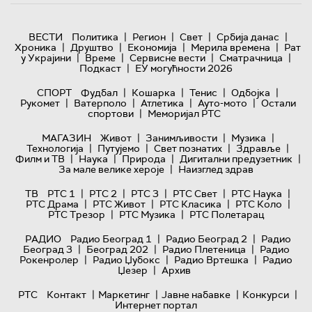
|
|
|
|
ВЕСТИ
Политика
Регион
Свет
Србија данас
|
|
|
|
Хроника
Друштво
Економија
Мерила времена
Рат
|
|
|
|
у Украјини
Време
Сервисне вести
Сматрачница
|
Подкаст
ЕУ могућности 2026
|
|
|
|
СПОРТ
Фудбал
Кошарка
Тенис
Одбојка
|
|
|
|
Рукомет
Ватерполо
Атлетика
Ауто-мото
Остали
|
спортови
Меморијал РТС
|
|
|
МАГАЗИН
Живот
Занимљивости
Музика
|
|
|
|
Технологијa
Путујемо
Свет познатих
Здравље
|
|
|
|
Филм и ТВ
Наука
Природа
Дигитални предузетник
|
За мале велике хероје
Наизглед здрав
|
|
|
|
|
ТВ
РТС 1
РТС 2
РТС 3
РТС Свет
РТС Наука
|
|
|
|
РТС Драма
РТС Живот
РТС Класика
РТС Коло
|
|
РТС Трезор
РТС Музика
РТС Полетарац
|
|
РАДИО
Радио Београд 1
Радио Београд 2
Радио
|
|
|
Београд 3
Београд 202
Радио Плетеница
Радио
|
|
|
Рокенролер
Радио Џубокс
Радио Вртешка
Радио
|
Џезер
Архив
|
|
|
|
РТС
Контакт
Маркетинг
Јавне набавке
Конкурси
Интернет портал