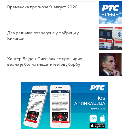
Временска прогноза 9. август 2026.
Два радника повређена у фабрици у
Кикинди
Хантер Бајден: Очев рак се проширио,
веома је болно гледати његову борбу