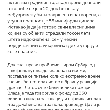
активних градилишта, а кад време дозволи
отвориће се још 20, док ће нека у
међувремену бити завршена и затворена, а
укупна вредност је 55 милијарди динара.
Истакао је да је готово свим власницима
којима су објекти страдали током лета
штета надокнађена, сем у неким
појединачним случајевима где се утврђује
ко је власник.
Док снег прави проблеме широм Србије од
завејаних путева до кварова на мрежи,
поставља се питање колико екстремно време
све чешће тестира систем и брзину реакције
државе. Летос су то били велики пожари:
Влада је тада говорила о фонду од 350
милиона динара за санацију и најавила исплате
и за домаћинства и за пољопривреду. Да ли је