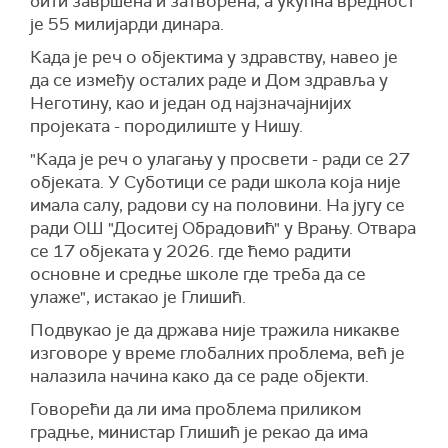
бити завршена и затворена, а укупна вредност
је 55 милијарди динара.
Када је реч о објектима у здравству, навео је
да се између осталих раде и Дом здравља у
Неготину, као и један од најзначајнијих
пројеката - породилиште у Нишу.
"Када је реч о улагању у просвети - ради се 27
објеката. У Суботици се ради школа која није
имала салу, радови су на половини. На југу се
ради ОШ "Доситеј Обрадовић" у Врању. Отвара
се 17 објеката у 2026. где ћемо радити
основне и средње школе где треба да се
улаже", истакао је Глишић.
Подвукао је да држава није тражила никакве
изговоре у време глобалних проблема, већ је
налазила начина како да се раде објекти.
Говорећи да ли има проблема приликом
градње, министар Глишић је рекао да има