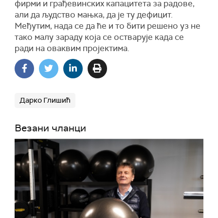
фирми и грађевинских капацитета за радове,
али да људство мањка, да је ту дефицит.
Међутим, нада се да ће и то бити решено уз не
тако малу зараду која се остварује када се
ради на оваквим пројектима.
Дарко Глишић
Везани чланци