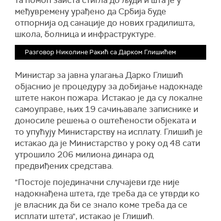
та помоћ заиста стигла до људи и шта је у
међувремену урађено да Србија буде
отпорнија од санације до нових градилишта,
школа, болница и инфраструктуре.
Разговор Николине Ракић са Дарком Глишићем
Министар за јавна улагања Дарко Глишић
објаснио је процедуру за добијање надокнаде
штете након пожара. Истакао је да су локалне
самоуправе, њих 19 сачињавале записнике и
доносиле решења о оштећености објеката и
то упућују Министарству на исплату. Глишић је
истакао да је Министарство у року од 48 сати
утрошило 206 милиона динара од
предвиђених средстава.
"Постоје појединачни случајеви где није
надокнађена штета, где треба да се утврди ко
је власник да би се знало коме треба да се
исплати штета", истакао је Глишић.