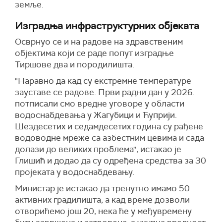
земље.
Изградња инфраструктурних објеката
Осврнуо се и на радове на здравственим
објектима који се раде попут изградње
Тиршове два и породилишта.
"Наравно да кад су екстремне температуре
зауставе се радове. Први радни дан у 2026.
потписали смо вредне уговоре у области
водоснабдевања у Жагубици и Ћуприји.
Шездесетих и седамдесетих година су рађене
водоводне мреже са азбестним цевима и сада
долази до великих проблема", истакао је
Глишић и додао да су одређена средства за 30
пројеката у водоснабдевању.
Министар је истакао да тренутно имамо 50
активних градилишта, а кад време дозволи
отворићемо још 20, нека ће у међувремену