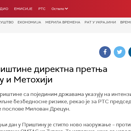
АДИО
ЕМИСИЈЕ
РТС
Остало
РУШТВО
ЕКОНОМИЈА
МЕРИЛА ВРЕМЕНА
РАТ У УКРАЈИНИ
ВРЕМ
риштине директна претња
у и Метохији
риштине са појединим државама указују на интенз
иљне безбедносне ризике, рекао је за РТС предсе
е послове Милован Дрецун.
дњи дан у Приштину је стигло ново наоружање – прот