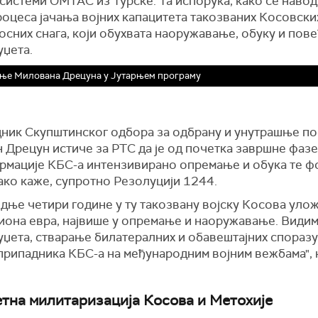
системи ОМТАС из Турске. Та испорука, како се наводи
роцеса јачања војних капацитета такозваних Косовски
осних снага, који обухвата наоружавање, обуку и пов
уџета.
ње Милована Дрецуна у Јутарњем програму
ник Скупштинског одбора за одбрану и унутрашње п
 Дрецун истиче за РТС да је од почетка завршне фазе
рмације КБС-а интензивирано опремање и обука те ф
како каже, супротно Резолуцији 1244.
дње четири године у ту такозвану војску Косова улож
иона евра, највише у опремање и наоружавање. Видим
уџета, стварање билатералних и обавештајних споразу
припадника КБС-а на међународним војним вежбама", 
тна милитаризација Косова и Метохије