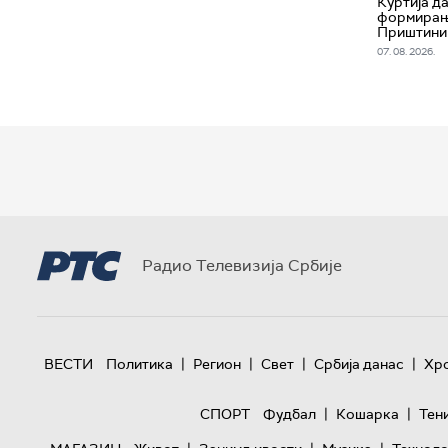
Куртија д
формирање
Приштини
07. 08. 2026.
Радио Телевизија Србије
|
|
|
|
ВЕСТИ
Политика
Регион
Свет
Србија данас
Хр
|
|
СПОРТ
Фудбал
Кошарка
Тен