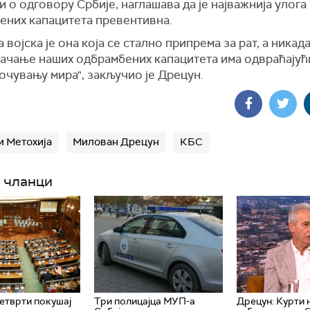
 о одговору Србије, наглашава да је најважнија улога
ених капацитета превентивна.
 војска је она која се стално припрема за рат, а никад
 Јачање наших одбрамбених капацитета има одвраћајућ
очувању мира", закључио је Дрецун.
и Метохија
Милован Дрецун
КБС
 чланци
етврти покушај
Три полицајца МУП-а
Дрецун: Курти 