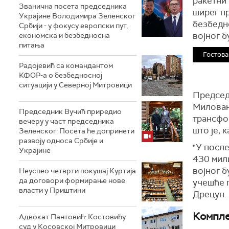
ракетни 
Званична посета председника
ширег п
Украјине Володимира Зеленског
безбедн
Србији - у фокусу европски пут,
војног б
економска и безбедносна
питања
Гостова
Радојевић са командантом
КФОР-а о безбедносној
ситуацији у Северној Митровици
Председ
Милован
Председник Вучић приредио
трансфо
вечеру у част председника
што је, 
Зеленског: Посета ће допринети
развоју односа Србије и
"У после
Украјине
430 мил
војног б
Неуспео четврти покушај Куртија
да договори формирање нове
учешће 
власти у Приштини
Дрецун.
Компле
Адвокат Пантовић: Костовићу
суд у Косовској Митровици