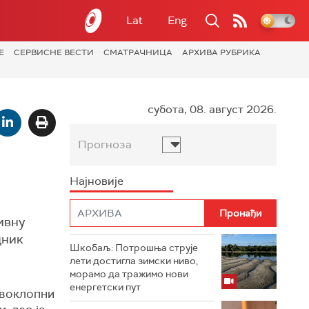
Lat
Eng
Е
СЕРВИСНЕ ВЕСТИ
СМАТРАЧНИЦА
АРХИВА РУБРИКА
субота, 08. август 2026.
Прогноза
Најновије
ивну
дник
Шкобаљ: Потрошња струје
лети достигла зимски ниво,
морамо да тражимо нови
енергетски пут
ивоклопни