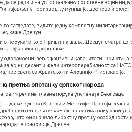
е да се ради и на успостављању сопствене војне индус
ући најављену производњу муниције, дронова и оклоп
е то сагледате, видите једну комплетну милитаризаци
је", каже Дрецун.
 о порукама које Приштина шаље, Дрецун сматра да ј
и за офанзивно деловање.
су одбрамбени, већ офанзивни капацитети. Приштина 
а за војни десант и жели интероперабилност са НАТО
а, пре свега са Хрватском и Албанијом", истакао је.
на претња опстанку српског народа
говим речима, главна порука упућена је Београду.
је – даље руке од Косова и Метохије. Постоји реална
 одређеним геополитичким околностима покушали улаз
осова, што би значило директну претњу безбедности 
народа", упозорио је Дрецун.