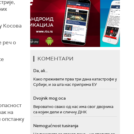
трије,
них
ју Косова
е реч о
КОМЕНТАРИ
се
Da, ali...
Како преживети прва три дана катастрофе у
Србији, и за шта нас припрема ЕУ
Dvojnik mog oca
 опасност
Вероватно свако од нас има свог двојника
ак на
са којим дели и сличну ДНК
и опстанку
Nemogućnost tusiranja