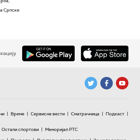
Срба,
ја Српске
кацију
|
|
|
|
|
ни
Време
Сервисне вести
Сматрачница
Подкаст
|
Остали спортови
Меморијал РТС