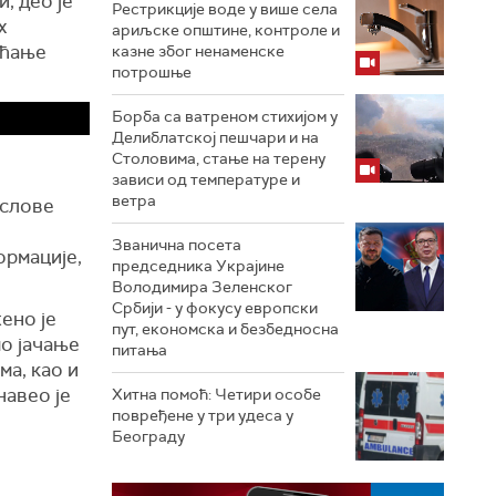
, део је
Рестрикције воде у више села
х
ариљске општине, контроле и
ећање
казне због ненаменске
потрошње
Борба са ватреном стихијом у
Делиблатској пешчари и на
Столовима, стање на терену
зависи од температуре и
ветра
ослове
Званична посета
ормације,
председника Украјине
Володимира Зеленског
Србији - у фокусу европски
ено је
пут, економска и безбедносна
о јачање
питања
ма, као и
навео је
Хитна помоћ: Четири особе
повређене у три удеса у
Београду