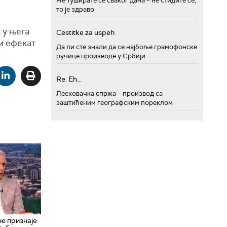
Не туширате се сваког дана – не стидите се,
то је здраво
а у њега
Cestitke za uspeh
и ефекат
Да ли сте знали да се најбоље грамофонске
ручице производе у Србији
Re: Eh...
Лесковачка спржа – производ са
заштићеним географским пореклом
не признаје