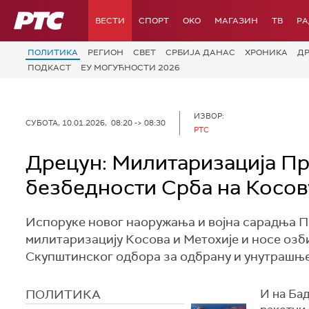
РТС
ВЕСТИ
СПОРТ
OKO
МАГАЗИН
ТВ
Р
ПОЛИТИКА
РЕГИОН
СВЕТ
СРБИЈА ДАНАС
ХРОНИКА
Д
ПОДКАСТ
ЕУ МОГУЋНОСТИ 2026
ИЗВОР:
СУБОТА, 10.01.2026, 08:20 -> 08:30
РТС
Дрецун: Милитаризација П
безбедности Срба на Косов
Испоруке новог наоружања и војна сарадња П
милитаризацију Косова и Метохије и носе озб
Скупштинског одбора за одбрану и унутрашњ
ПОЛИТИКА
И на Ба