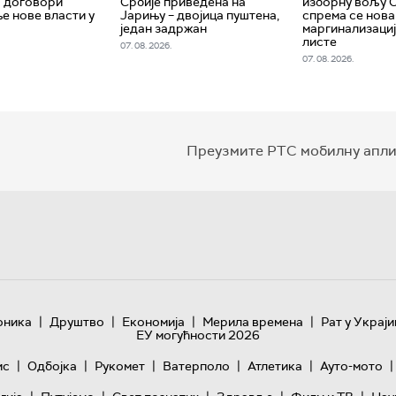
а договори
Србије приведена на
изборну вољу 
 нове власти у
Јарињу – двојица пуштена,
спрема се нова
један задржан
маргинализаци
листе
07. 08. 2026.
07. 08. 2026.
Преузмите РТС мобилну апли
|
|
|
|
оника
Друштво
Економија
Мерила времена
Рат у Украји
ЕУ могућности 2026
|
|
|
|
|
|
ис
Одбојка
Рукомет
Ватерполо
Атлетика
Ауто-мото