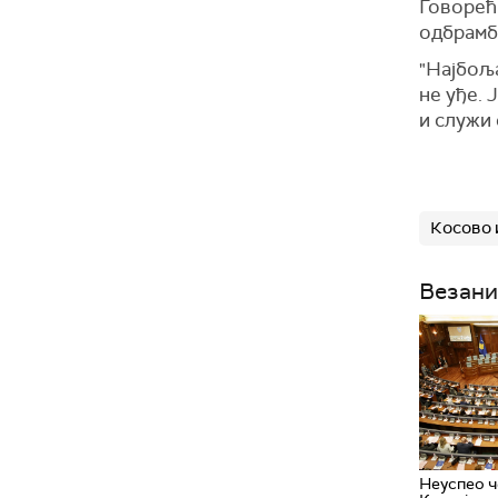
Говорећи
одбрамб
"Најбоља
не уђе.
и служи 
Косово 
Везани
Неуспео ч