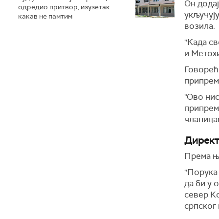
Он додај
одредио притвор, изузетак
укључуј
какав не памтим
возила.
"Када св
и Метохи
Говорећи
припрем
"Ово ни
припрем
чланицам
Директ
Према ње
"Порука 
да би у
север К
српског 