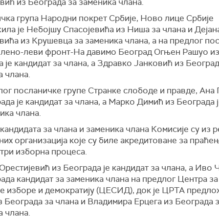
вић из Београда за заменика члана.
чка група Народни покрет Србије, Ново лице Србије
ила је Небојшу Спасојевића из Ниша за члана и Дејан
вића из Крушевца за заменика члана, а на предлог по
елено-леви фронт-На давимо Београд Огњен Рашуо и
 је кандидат за члана, а Здравко Јанковић из Београд
 члана.
лог посланичке групе Странке слободе и правде, Ана
ада је кандидат за члана, а Марко Димић из Београда 
ика члана.
кандидата за члана и заменика члана Комисије су из 
их организација које су биле акредитоване за праће
 три изборна процеса.
Орестијевић из Београда је кандидат за члана, а Иво
ада кандидат за заменика члана на предлог Центра за
е изборе и демократију (ЦЕСИД), док је ЦРТА предло
 Београда за члана и Владимира Ерцега из Београда 
 члана.