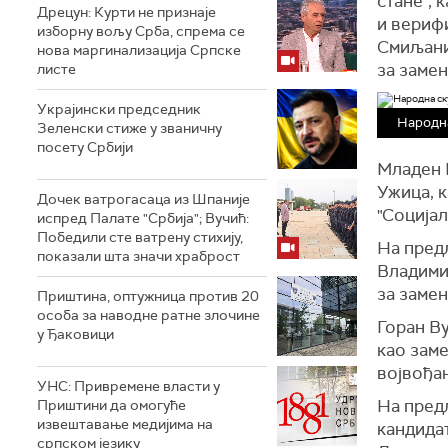
стане", 
Дрецун: Курти не признаје
и верифи
изборну вољу Срба, спрема се
Смиљани
нова маргинализација Српске
за замен
листе
Украјински председник
Народн
Зеленски стиже у званичну
посету Србији
Младен 
Ужица, к
Дочек ватрогасаца из Шпаније
"Социјал
испред Палате "Србија"; Вучић:
Победили сте ватрену стихију,
На пред
показали шта значи храброст
Владими
за замен
Приштина, оптужница против 20
особа за наводне ратне злочине
Горан Ву
у Ђаковици
као заме
војвођа
УНС: Привремене власти у
На пред
Приштини да омогуће
извештавање медијима на
кандидат
српском језику