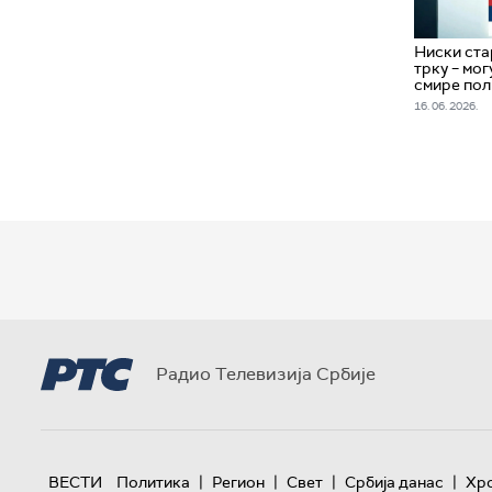
Ниски ста
трку – мог
смире пол
16. 06. 2026.
Радио Телевизија Србије
|
|
|
|
ВЕСТИ
Политика
Регион
Свет
Србија данас
Хр