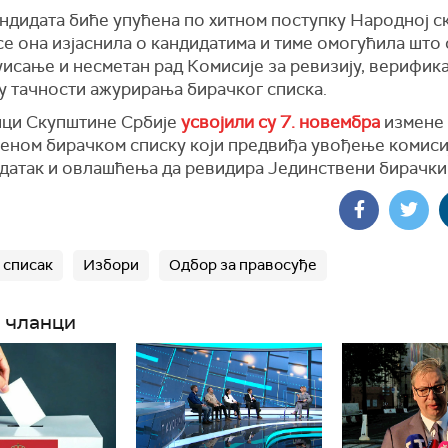
андидата биће упућена по хитном поступку Народној с
се она изјаснила о кандидатима и тиме омогућила што 
исање и несметан рад Комисије за ревизију, верифика
у тачности ажурирања бирачког списка.
ци Скупштине Србије
усвојили су 7. новембра
измене 
веном бирачком списку који предвиђа увођење комисиј
адатак и овлашћења да ревидира Јединствени бирачки
 списак
Избори
Одбор за правосуђе
 чланци