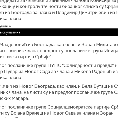
кандидати за чланове и заменике чланова Комисије за 
кацију и контролу тачности бирачког списка су Срђа
ћ из Београда за члана и Владимир Димитријевић из 
ика члана.
а скупштина
Младеновић из Београда, као члан, и Зоран Милитаро
ао заменик члана, предлог су посланичке група Ивиц
истичка партија Србије".
лог посланичке групе ПУПС "Солидарност и правда" на
р Пудар из Новог Сада за члана и Никола Радоњић из
ика члана.
јичић из Новог Београда, као члан, и Бела Буташ из 
ник члана, на листи су на предлог посланичке групе 
нских Мађара.
лог посланичке групе Социјалдемократске партије Срб
и су Бојана Вранеш из Новог Сада за члана и Зоран