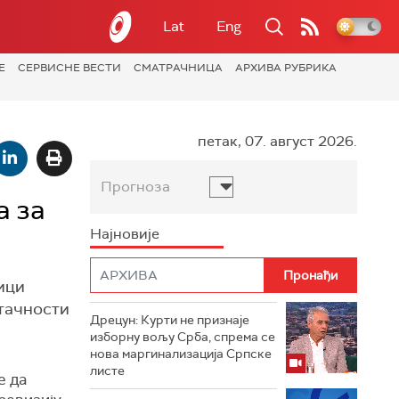
Lat
Eng
Е
СЕРВИСНЕ ВЕСТИ
СМАТРАЧНИЦА
АРХИВА РУБРИКА
петак, 07. август 2026.
Прогноза
а за
Најновије
ици
 тачности
Дрецун: Курти не признаје
изборну вољу Срба, спрема се
нова маргинализација Српске
листе
е да