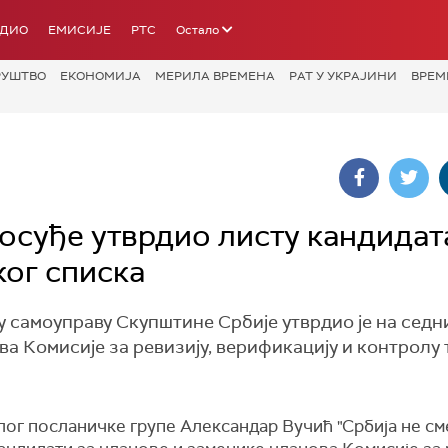
АДИО
ЕМИСИЈЕ
РТС
Остало
РУШТВО
ЕКОНОМИЈА
МЕРИЛА ВРЕМЕНА
РАТ У УКРАЈИНИ
ВРЕМ
осуђе утврдио листу кандидат
ког списка
у самоуправу Скупштине Србије утврдио је на седн
ва Комисије за ревизију, верификацију и контролу
ог посланичке групе Александар Вучић "Србија не см