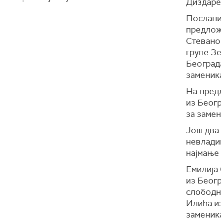
Диздаре
Послани
предлож
Стевано
групе З
Београда
заменика
На пред
из Беогр
за замен
Још два 
невладин
најмање
Емилија 
из Беогр
слободн
Илића из
заменика