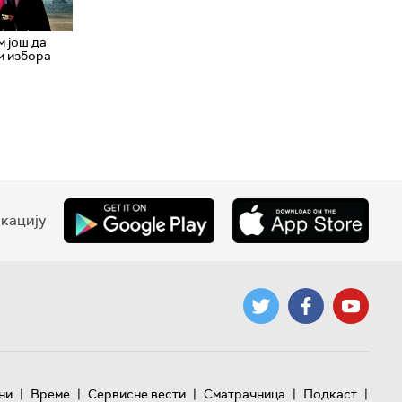
м још да
м избора
кацију
|
|
|
|
|
ни
Време
Сервисне вести
Сматрачница
Подкаст