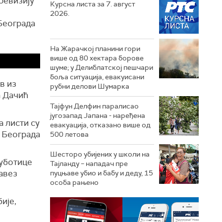
ревизију
Курсна листа за 7. август
н
2026.
Београда
На Жарачкој планини гори
више од 80 хектара борове
шуме; у Делиблатској пешчари
боља ситуација, евакуисани
в из
рубни делови Шумарка
а Дачић
Тајфун Делфин паралисао
југозапад Јапана - наређена
 листи су
евакуација, отказано више од
 Београда
500 летова
Шесторо убијених у школи на
Суботице
Тајланду – нападач пре
Савез
пуцњаве убио и бабу и деду, 15
особа рањено
ије,