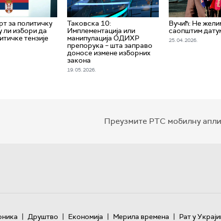
рт за политичку
Таковска 10:
Вучић: Не жели
у ли избори да
Имплементација или
саопштим дату
итичке тензије
манипулација ОДИХР
25. 04. 2026.
препорука – шта заправо
доносе измене изборних
закона
19. 05. 2026.
Преузмите РТС мобилну апли
|
|
|
|
оника
Друштво
Економија
Мерила времена
Рат у Украји