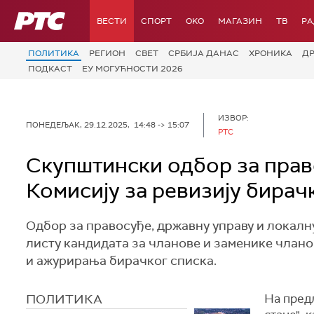
РТС
ВЕСТИ
СПОРТ
OKO
МАГАЗИН
ТВ
Р
ПОЛИТИКА
РЕГИОН
СВЕТ
СРБИЈА ДАНАС
ХРОНИКА
Д
ПОДКАСТ
ЕУ МОГУЋНОСТИ 2026
ИЗВОР:
ПОНЕДЕЉАК, 29.12.2025, 14:48 -> 15:07
РТС
Скупштински одбор за прав
Комисију за ревизију бирач
Одбор за правосуђе, државну управу и локалн
листу кандидата за чланове и заменике члано
и ажурирања бирачког списка.
ПОЛИТИКА
На предл