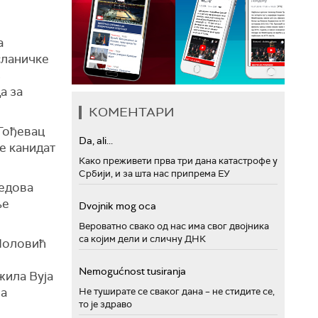
а
сланичке
з
а за
КОМЕНТАРИ
 Гођевац
Da, ali...
је канидат
Како преживети прва три дана катастрофе у
Србији, и за шта нас припрема ЕУ
редова
ње
Dvojnik mog oca
Вероватно свако од нас има свог двојника
са којим дели и сличну ДНК
 Чоловић
Nemogućnost tusiranja
жила Вуја
за
Не туширате се сваког дана – не стидите се,
то је здраво