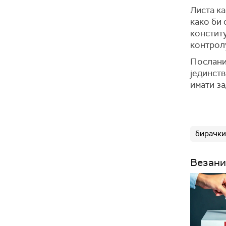
Листа к
како би 
конститу
контрол
Послани
јединст
имати з
бирачки
Везани