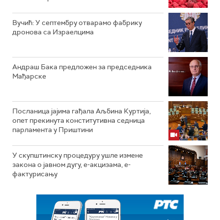
Вучић: У септембру отварамо фабрику
дронова са Израелцима
Андраш Бакa предложен за председника
Мађарске
Посланица јајима гађала Аљбина Куртија,
опет прекинута конститутивна седница
парламента у Приштини
У скупштинску процедуру ушле измене
закона о јавном дугу, е-акцизама, е-
фактурисању