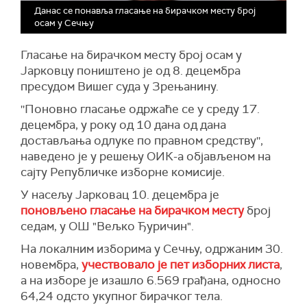
Данас се понавља гласање на бирачком месту број
осам у Сечњу
Гласање на бирачком месту број осам у
Јарковцу поништено је од 8. децембра
пресудом Вишег суда у Зрењанину.
''Поновно гласање одржаће се у среду 17.
децембра, у року од 10 дана од дана
достављања одлуке по правном средству'',
наведено је у решењу ОИК-а објављеном на
сајту Републичке изборне комисије.
У насељу Јарковац 10. децембра је
поновљено гласање на бирачком месту
број
седам, у ОШ "Вељко Ђуричин".
На локалним изборима у Сечњу, одржаним 30.
новембра,
учествовало је пет изборних листа
,
а на изборе је изашло 6.569 грађана, односно
64,24 одсто укупног бирачког тела.