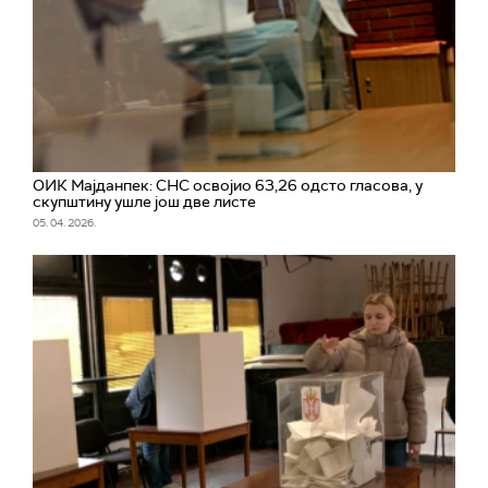
ОИК Мајданпек: СНС освојио 63,26 одсто гласова, у
скупштину ушле још две листе
05. 04. 2026.