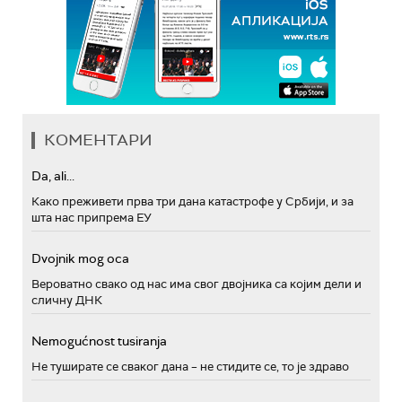
КОМЕНТАРИ
Da, ali...
Како преживети прва три дана катастрофе у Србији, и за
шта нас припрема ЕУ
Dvojnik mog oca
Вероватно свако од нас има свог двојника са којим дели и
сличну ДНК
Nemogućnost tusiranja
Не туширате се сваког дана – не стидите се, то је здраво