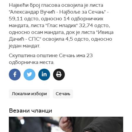
Највећи број гласова освојила је листа
"Александар Вучић - Најбоље за Сечањ" -
59,11 одсто, односно 14 одборничких
мандата, листа ''Глас младих'' 32,74 одсто,
односно осам мандата, док је листа "Ивица
Дачић - СПС" освојила 4,5 одсто, односно
један мандат.
Скупштина општине Сечањ има 23
одборничка места.
Локални избори
Сечањ
Везани чланци