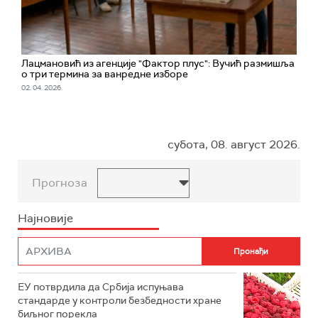
Лацмановић из агенције "Фактор плус": Вучић размишља
о три термина за ванредне изборе
02. 04. 2026.
субота, 08. август 2026.
Прогноза
Најновије
ЕУ потврдила да Србија испуњава
стандарде у контроли безбедности хране
биљног порекла