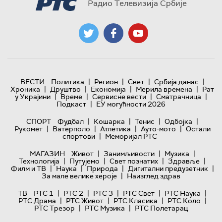
Радио Телевизија Србије
|
|
|
|
ВЕСТИ
Политика
Регион
Свет
Србија данас
|
|
|
|
Хроника
Друштво
Економија
Мерила времена
Рат
|
|
|
|
у Украјини
Време
Сервисне вести
Сматрачница
|
Подкаст
ЕУ могућности 2026
|
|
|
|
СПОРТ
Фудбал
Кошарка
Тенис
Одбојка
|
|
|
|
Рукомет
Ватерполо
Атлетика
Ауто-мото
Остали
|
спортови
Меморијал РТС
|
|
|
МАГАЗИН
Живот
Занимљивости
Музика
|
|
|
|
Технологијa
Путујемо
Свет познатих
Здравље
|
|
|
|
Филм и ТВ
Наука
Природа
Дигитални предузетник
|
За мале велике хероје
Наизглед здрав
|
|
|
|
|
ТВ
РТС 1
РТС 2
РТС 3
РТС Свет
РТС Наука
|
|
|
|
РТС Драма
РТС Живот
РТС Класика
РТС Коло
|
|
РТС Трезор
РТС Музика
РТС Полетарац