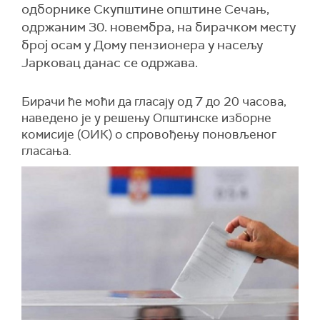
одборнике Скупштине општине Сечањ,
одржаним 30. новембра, на бирачком месту
број осам у Дому пензионера у насељу
Јарковац данас се одржава.
Бирачи ће моћи да гласају од 7 до 20 часова,
наведено је у решењу Општинске изборне
комисије (ОИК) о спровођењу поновљеног
гласања.