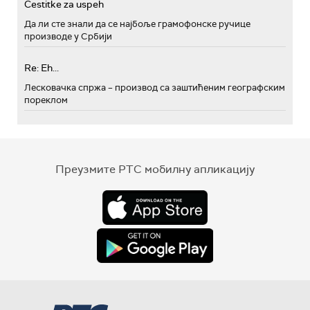
Cestitke za uspeh
Да ли сте знали да се најбоље грамофонске ручице
производе у Србији
Re: Eh...
Лесковачка спржа – производ са заштићеним географским
пореклом
Преузмите РТС мобилну апликацију