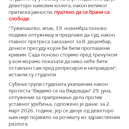
деветоро њихових колега, након великог
притиска јавности,
пуштено да се брани са
слободе
.
"Тужилаштво, ипак, 19. новембра поново
подиже оптужницу и предлаже да суд, након
главног претреса заказаног за 8. децембар,
донесе пресуду којом би били проглашени
кривим. Сада поново стојимо пред тренутком
у ком морамо показати да нико неће бити
остављен сам пред репресијом и неправдом",
истакли су студенти.
Суђење групи студената ухапшених након
протеста "Видимо се на Видовдан" 29. јуна,
оптужених за припремање дела против
уставног уређења, одложено је данас за 2.
март 2026. године, јер се двоје од деветоро
њих није појавило на рочишту из здравствених
разлога.