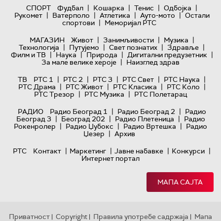
|
|
|
|
СПОРТ
Фудбал
Кошарка
Тенис
Одбојка
|
|
|
|
Рукомет
Ватерполо
Атлетика
Ауто-мото
Остали
|
спортови
Меморијал РТС
|
|
|
МАГАЗИН
Живот
Занимљивости
Музика
|
|
|
|
Технологијa
Путујемо
Свет познатих
Здравље
|
|
|
|
Филм и ТВ
Наука
Природа
Дигитални предузетник
|
За мале велике хероје
Наизглед здрав
|
|
|
|
|
ТВ
РТС 1
РТС 2
РТС 3
РТС Свет
РТС Наука
|
|
|
|
РТС Драма
РТС Живот
РТС Класика
РТС Коло
|
|
РТС Трезор
РТС Музика
РТС Полетарац
|
|
РАДИО
Радио Београд 1
Радио Београд 2
Радио
|
|
|
Београд 3
Београд 202
Радио Плетеница
Радио
|
|
|
Рокенролер
Радио Џубокс
Радио Вртешка
Радио
|
Џезер
Архив
|
|
|
|
РТС
Контакт
Маркетинг
Јавне набавке
Конкурси
Интернет портал
МАПА САЈТА
Приватност
Copyright
Правила употребе садржаја
Мапа
|
|
|