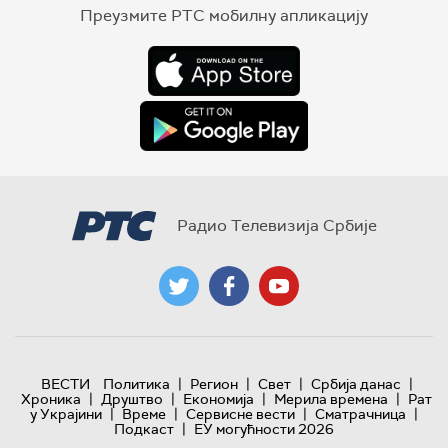
Преузмите РТС мобилну апликацију
Радио Телевизија Србије
|
|
|
|
ВЕСТИ
Политика
Регион
Свет
Србија данас
|
|
|
|
Хроника
Друштво
Економија
Мерила времена
Рат
|
|
|
|
у Украјини
Време
Сервисне вести
Сматрачница
|
Подкаст
ЕУ могућности 2026