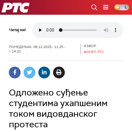
РТС
Читај ми!
ИЗВОР:
ПОНЕДЕЉАК, 08.12.2025, 11:25 -
> 14:21
ФОНЕТ, РТС
Одложено суђење
студентима ухапшеним
током видовданског
протеста