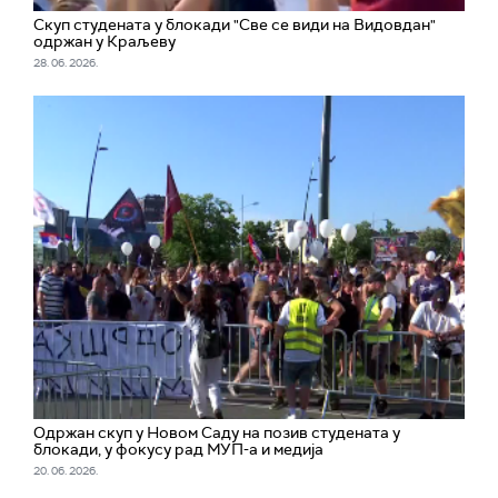
Скуп студената у блокади "Све се види на Видовдан"
одржан у Краљеву
28. 06. 2026.
Одржан скуп у Новом Саду на позив студената у
блокади, у фокусу рад МУП-а и медија
20. 06. 2026.