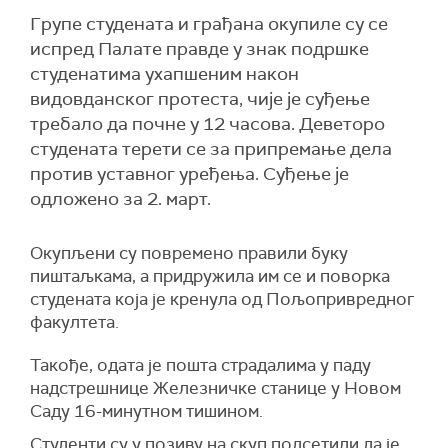
Групе студената и грађана окупиле су се
испред Палате правде у знак подршке
студенатима ухапшеним након
видовданског протеста, чије је суђење
требало да почне у 12 часова. Деветоро
студената терети се за припремање дела
против уставног уређења. Суђење је
одложено за 2. март.
Окупљени су повремено правили буку
пиштаљкама, а придружила им се и поворка
студената која је кренула од Пољопривредног
факултета.
Такође, одата је пошта страдалима у паду
надстрешнице Железничке станице у Новом
Саду 16-минутном тишином.
Студенти су у позиву на скуп подсетили да је