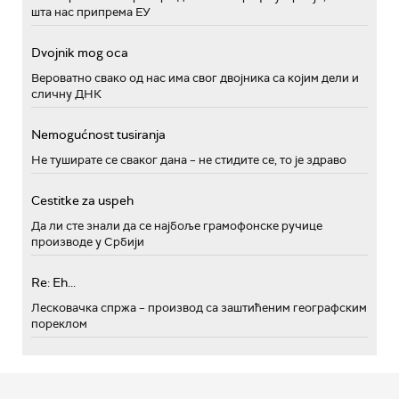
шта нас припрема ЕУ
Dvojnik mog oca
Вероватно свако од нас има свог двојника са којим дели и
сличну ДНК
Nemogućnost tusiranja
Не туширате се сваког дана – не стидите се, то је здраво
Cestitke za uspeh
Да ли сте знали да се најбоље грамофонске ручице
производе у Србији
Re: Eh...
Лесковачка спржа – производ са заштићеним географским
пореклом