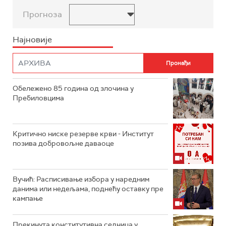
Прогноза
Најновије
Обележено 85 година од злочина у
Пребиловцима
Критично ниске резерве крви - Институт
позива добровољне даваоце
Вучић: Расписивање избора у наредним
данима или недељама, поднећу оставку пре
кампање
Прекинута конститутивна седница у