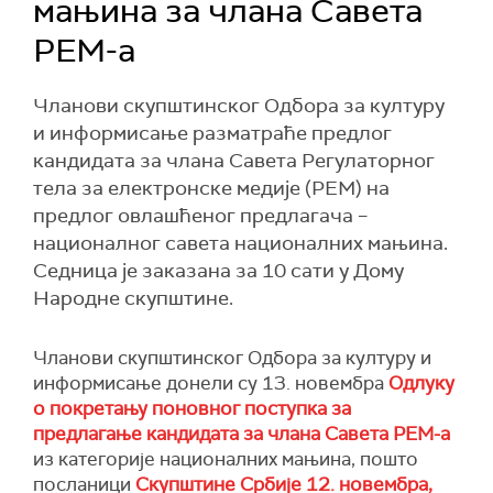
мањина за члана Савета
РЕМ-а
Чланови скупштинског Одбора за културу
и информисање разматраће предлог
кандидата за члана Савета Регулаторног
тела за електронске медије (РЕМ) на
предлог овлашћеног предлагача –
националног савета националних мањина.
Седница је заказана за 10 сати у Дому
Народне скупштине.
Чланови скупштинског Одбора за културу и
информисање донели су 13. новембра
Одлуку
о покретању поновног поступка за
предлагање кандидата за члана Савета РЕМ-а
из категорије националних мањина, пошто
посланици
Скупштине Србије 12. новембра,