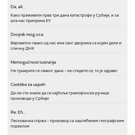
Da, ali...
Како преживети прва три дана катастрофе у Србији, и за
шта нас припрема ЕУ
Dvojnik mog oca
Вероватно свако од нас има свог двојника са којим дели и
сличну ДНК
Nemogućnost tusiranja
Не туширате се сваког дана – не стидите се, то је здраво
Cestitke za uspeh
Да ли сте знали да се најбоље грамофонске ручице
производе у Србији
Re: Eh...
Лесковачка спржа – производ са заштићеним географским
пореклом