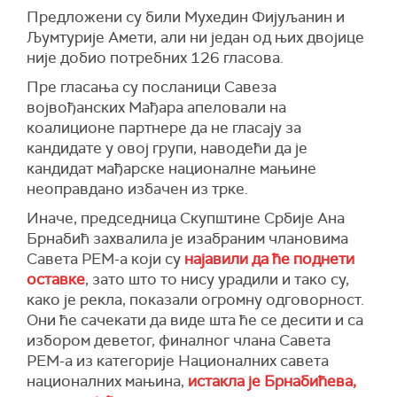
Предложени су били Мухедин Фијуљанин и
Љумтурије Амети, али ни један од њих двојице
није добио потребних 126 гласова.
Пре гласања су посланици Савеза
војвођанских Мађара апеловали на
коалиционе партнере да не гласају за
кандидате у овој групи, наводећи да је
кандидат мађарске националне мањине
неоправдано избачен из трке.
Иначе, председница Скупштине Србије Ана
Брнабић захвалила је изабраним члановима
Савета РЕМ-а који су
најавили да ће поднети
оставке
, зато што то нису урадили и тако су,
како је рекла, показали огромну одговорност.
Они ће сачекати да виде шта ће се десити и са
избором деветог, финалног члана Савета
РЕМ-а из категорије Националних савета
националних мањина,
истакла је Брнабићева,