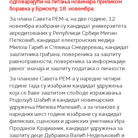
одговарајући на питања новинара приликом
боравка у Бриселу, 18. новембра.
За члана Савета РЕМ-а, на две године, 12.
новембра изабрани су кандидат универзитета
акредитованих у Републици Србији Милан
Петковић, кандидат електронских медија
Милош Гарић и Стевица Смедеревац, кандидат
заштитника грађана, повереника за заштиту
равноправности, повереника за информације
јавног значаја и заштиту података о личности.
За чланове Савета РЕМ-а у наредне четири
године тада су изабрани кандидат удружења
која се баве заштитом слободе изражавања
Родољуб Шабић и кандидат новинарских
удружења Милева Малешић, а за чланове у
наредних шест године изабрани су кандидат
филмских, сценских и драмских уметника Ира
Проданов Крајишник, кандидат удружења за
заштиту деце Дубравка Валић Недељковић и