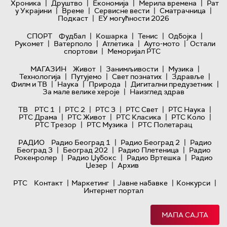
|
|
|
|
Хроника
Друштво
Економија
Мерила времена
Рат
|
|
|
|
у Украјини
Време
Сервисне вести
Сматрачница
|
Подкаст
ЕУ могућности 2026
|
|
|
|
СПОРТ
Фудбал
Кошарка
Тенис
Одбојка
|
|
|
|
Рукомет
Ватерполо
Атлетика
Ауто-мото
Остали
|
спортови
Меморијал РТС
|
|
|
МАГАЗИН
Живот
Занимљивости
Музика
|
|
|
|
Технологијa
Путујемо
Свет познатих
Здравље
|
|
|
|
Филм и ТВ
Наука
Природа
Дигитални предузетник
|
За мале велике хероје
Наизглед здрав
|
|
|
|
|
ТВ
РТС 1
РТС 2
РТС 3
РТС Свет
РТС Наука
|
|
|
|
РТС Драма
РТС Живот
РТС Класика
РТС Коло
|
|
РТС Трезор
РТС Музика
РТС Полетарац
|
|
РАДИО
Радио Београд 1
Радио Београд 2
Радио
|
|
|
Београд 3
Београд 202
Радио Плетеница
Радио
|
|
|
Рокенролер
Радио Џубокс
Радио Вртешка
Радио
|
Џезер
Архив
|
|
|
|
РТС
Контакт
Маркетинг
Јавне набавке
Конкурси
Интернет портал
МАПА САЈТА