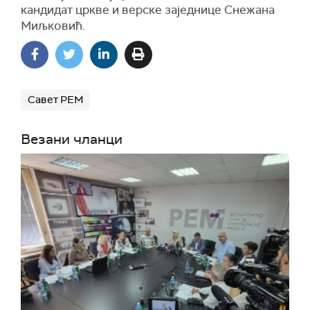
кандидат цркве и верске заједнице Снежана
Миљковић.
Савет РЕМ
Везани чланци