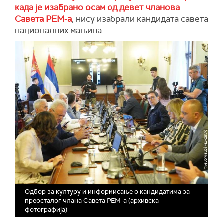
када је изабрано осам од девет чланова
Савета РЕМ-а
, нису изабрали кандидата савета
националних мањина.
Одбор за културу и информисање о кандидатима за
преосталог члана Савета РЕМ-а (архивска
фотографија)