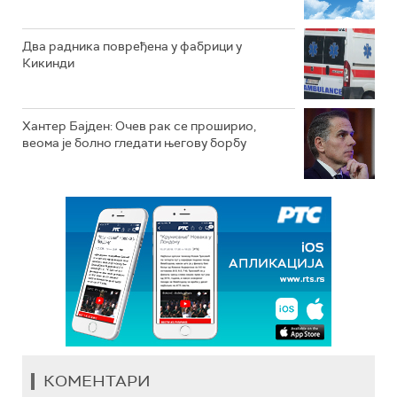
Два радника повређена у фабрици у
Кикинди
Хантер Бајден: Очев рак се проширио,
веома је болно гледати његову борбу
КОМЕНТАРИ