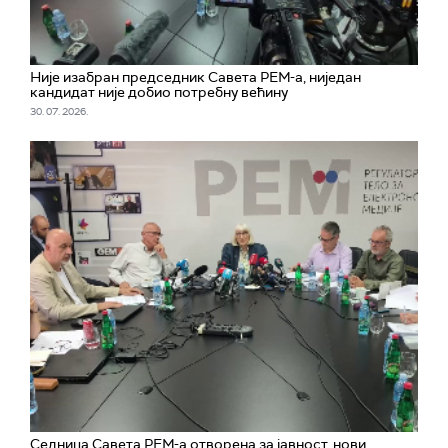
Није изабран председник Савета РЕМ-а, ниједан
кандидат није добио потребну већину
30. 07. 2026.
Седница Савета РЕМ-а отворена за јавност, нови