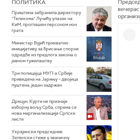
ПОЛИТИКА
Председ
вечерас
Приштина забранила директору
организ
"Телекома" Лучићу улазак на
КиМ, проглашен персоном нон
грата
Министар Вујић прихватио
иницијативу за брисање спорне
одредбе из предлога закона o
јавном тужилаштву
Три полицајца МУП-а Србије
приведена на Јарињу – двојица
пуштена, један задржан
Дрецун: Курти не признаје
изборну вољу Срба, спрема се
нова маргинализација Српске
листе
Украјински председник
Зеленски стиже у званичну