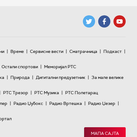
|
|
|
|
|
ни
Време
Сервисне вести
Сматрачница
Подкаст
|
Остали спортови
Меморијал РТС
|
|
|
ка
Природа
Дигитални предузетник
За мале велике
|
|
|
РТС Трезор
РТС Музика
РТС Полетарац
|
|
|
|
лер
Радио Џубокс
Радио Вртешка
Радио Џезер
ортал
МАПА САЈТА