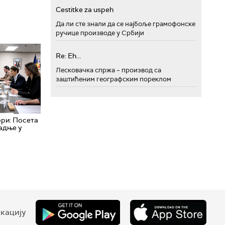
Cestitke za uspeh
Да ли сте знали да се најбоље грамофонске
ручице производе у Србији
Re: Eh...
Лесковачка спржа – производ са
заштићеним географским пореклом
ори: Посета
радње у
кацију