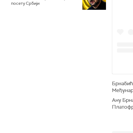
посету Србији
Брнабић
Међунар
Ану Брна
Платофр