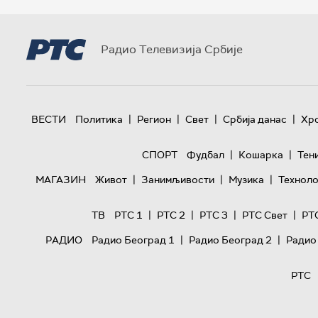
Радио Телевизија Србије
|
|
|
|
ВЕСТИ
Политика
Регион
Свет
Србија данас
Хр
|
|
СПОРТ
Фудбал
Кошарка
Тен
|
|
|
МАГАЗИН
Живот
Занимљивости
Музика
Техноло
|
|
|
|
ТВ
РТС 1
РТС 2
РТС 3
РТС Свет
РТ
|
|
РАДИО
Радио Београд 1
Радио Београд 2
Радио
РТС