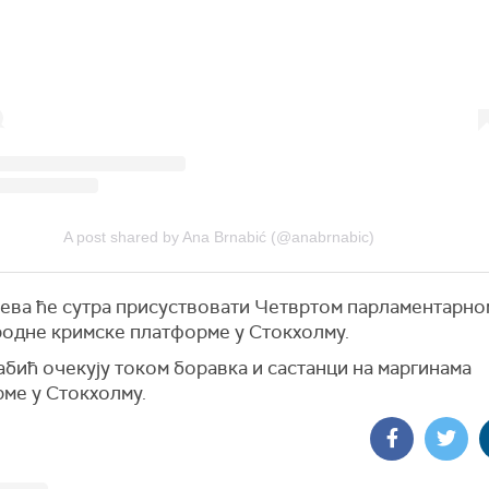
A post shared by Ana Brnabić (@anabrnabic)
ева ће сутра присуствовати Четвртом парламентарно
одне кримске платформе у Стокхолму.
бић очекују током боравка и састанци на маргинама
ме у Стокхолму.