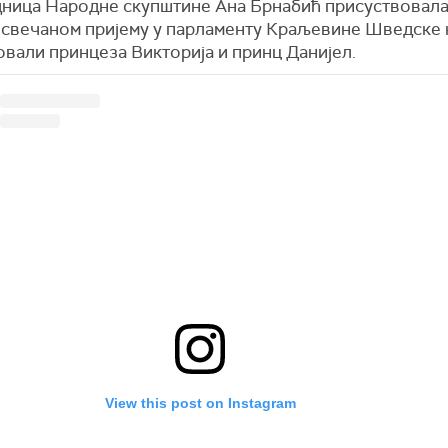
ница Народне скупштине Ана Брнабић присуствовала
 свечаном пријему у парламенту Краљевине Шведске к
овали принцеза Викторија и принц Данијел.
View this post on Instagram