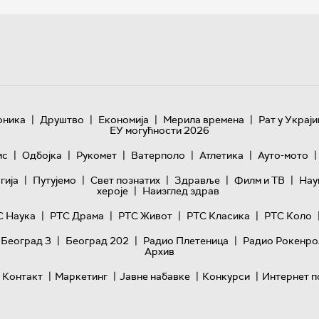
|
|
|
|
оника
Друштво
Економија
Мерила времена
Рат у Украји
ЕУ могућности 2026
|
|
|
|
|
|
ис
Одбојка
Рукомет
Ватерполо
Атлетика
Ауто-мото
|
|
|
|
|
гијa
Путујемо
Свет познатих
Здравље
Филм и ТВ
Нау
|
хероје
Наизглед здрав
|
|
|
|
С Наука
РТС Драма
РТС Живот
РТС Класика
РТС Коло
|
|
|
 Београд 3
Београд 202
Радио Плетеница
Радио Рокенро
Архив
|
|
|
|
Контакт
Маркетинг
Јавне набавке
Конкурси
Интернет п