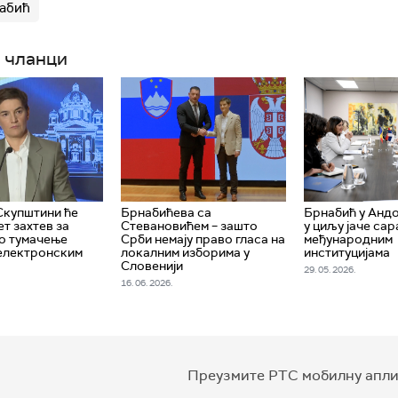
абић
 чланци
Скупштини ће
Брнабићева са
Брнабић у Анд
т захтев за
Стевановићем – зашто
у циљу јаче са
о тумачење
Срби немају право гласа на
међународним
електронским
локалним изборима у
институцијама
Словенији
29. 05. 2026.
16. 06. 2026.
Преузмите РТС мобилну апли