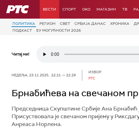
РТС
ВЕСТИ
СПОРТ
OKO
МАГАЗИН
ТВ
Р
ПОЛИТИКА
РЕГИОН
СВЕТ
СРБИЈА ДАНАС
ХРОНИКА
Д
ПОДКАСТ
ЕУ МОГУЋНОСТИ 2026
Читај ми!
ИЗВОР:
НЕДЕЉА, 23.11.2025, 22:21 -> 22:29
РТС
Брнабићева на свечаном пр
Председница Скупштине Србије Ана Брнабић ј
Присуствовала је свечаном пријему у Риксдаг
Анреаса Норлена.