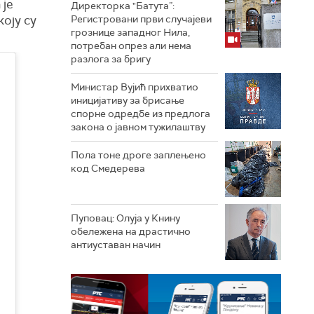
 је
Директорка "Батута”:
оју су
Регистровани први случајеви
грознице западног Нила,
потребан опрез али нема
разлога за бригу
Министар Вујић прихватио
иницијативу за брисање
спорне одредбе из предлога
закона o јавном тужилаштву
Пола тоне дроге заплењено
код Смедерева
Пуповац: Олуја у Книну
обележена на драстично
антиуставан начин