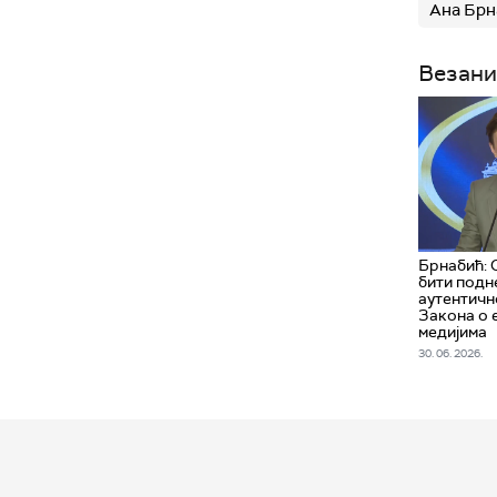
Ана Брн
Везани
Брнабић: 
бити подне
аутентичн
Закона о 
медијима
30. 06. 2026.