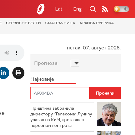
Lat
Eng
Е
СЕРВИСНЕ ВЕСТИ
СМАТРАЧНИЦА
АРХИВА РУБРИКА
петак, 07. август 2026.
Прогноза
Најновије
Приштина забранила
не
директору "Телекома" Лучићу
улазак на КиМ, проглашен
персоном нон грата