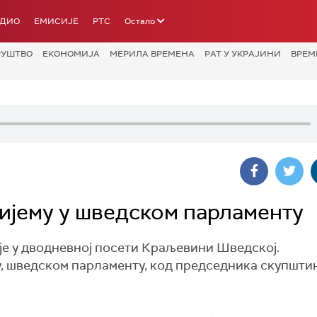
АДИО
ЕМИСИЈЕ
РТС
Остало
РУШТВО
ЕКОНОМИЈА
МЕРИЛА ВРЕМЕНА
РАТ У УКРАЈИНИ
ВРЕМ
ијему у шведском парламенту
е у дводневној посети Краљевини Шведској.
у, шведском парламенту, код председника скупшти