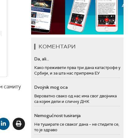
КОМЕНТАРИ
Da, ali...
Како преживети прва три дана катастрофе у
Србији, и за шта нас припрема ЕУ
м самиту
Dvojnik mog oca
Вероватно свако од нас има свог двојника
са којим дели и сличну ДНК
Nemogućnost tusiranja
Не туширате се сваког дана – не стидите се,
то је здраво