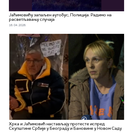
Јаћимовићу запаљен аутобус; Полиција: Радимо на
расветљавању случаја
16. 04. 2026.
Хрка и Јаћимовић настављају протесте испред
Скупштине Србије у Београду и Бановине у Новом Саду