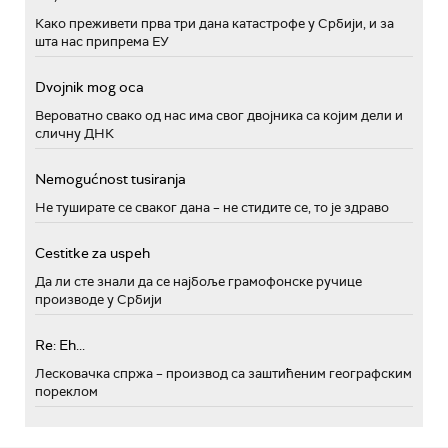
Како преживети прва три дана катастрофе у Србији, и за
шта нас припрема ЕУ
Dvojnik mog oca
Вероватно свако од нас има свог двојника са којим дели и
сличну ДНК
Nemogućnost tusiranja
Не туширате се сваког дана – не стидите се, то је здраво
Cestitke za uspeh
Да ли сте знали да се најбоље грамофонске ручице
производе у Србији
Re: Eh...
Лесковачка спржа – производ са заштићеним географским
пореклом