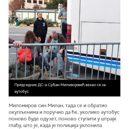
Председник ДС-а Срђан Миливојевић везао се за
аутобус
Миломиров син Милан, тада се и обратио
окупљенима и поручио да ће, уколико аутобус
поново буде одузет, поново ступити у штрајк
глађу, што је, када је полиција уклонила