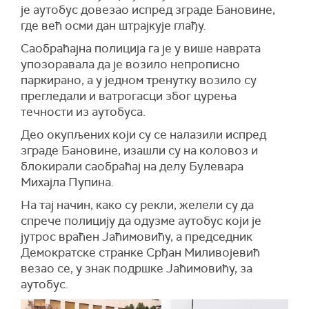
је аутобус довезао испред зграде Бановине,
где већ осми дан штрајкује глађу.
Саобраћајна полиција га је у више наврата
упозоравала да је возило непрописно
паркирано, а у једном тренутку возило су
прегледали и ватрогасци због цурења
течности из аутобуса.
Део
окуп
љ
ених
који су се налазили испред
зграде Бановине, изашли су
на
коловоз
и
блокирали саобраћај на делу Булевара
Михајла Пупина.
На тај начин, како су рекли, желели су да
спрече полицију да одузме аутобус који је
јутрос враћен Јаћимовићу, а председник
Демократске странке Срђан Миливојевић
везао
се,
у знак подршке Јаћимовићу,
за
аутобус.