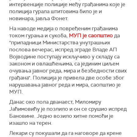
интервенције полиције међу грађанима које је
полиција гурала штитовима било је и
новинара, јавља Фонет.
На наводе медија о повређеним грађанима
током гурања и сукоба,
МУП је саопштио
да
"припадници Министарства унутрашњих
послова вечерас, испред зграде Владе АП
Војводине поступају искључиво у складу са
законом и овлашћењима, са јединим циљем
очувања јавног реда, мира и безбедности свих
грађана". Полиција је привела две особе због
нарушавања јавног реда и мира, саопштио је
МУП.
Данас око пола дванаест, Миломиру
Јаћимовићу
је позлило и он
се срушио испред
Бановине. Једно возило хитне помоћи је
изашло на терен.
Лекари су покушали да га наговоре да крене