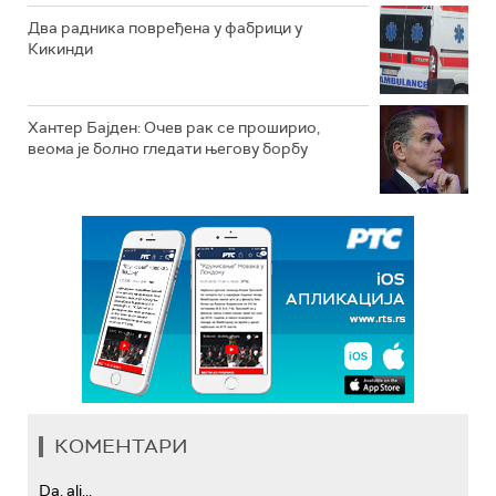
Два радника повређена у фабрици у
Кикинди
Хантер Бајден: Очев рак се проширио,
веома је болно гледати његову борбу
КОМЕНТАРИ
Da, ali...