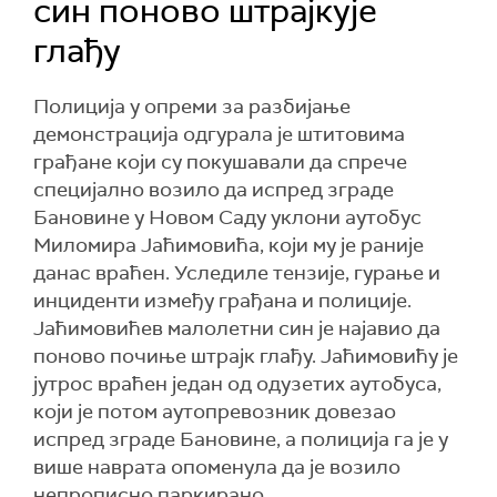
син поново штрајкује
глађу
Полиција у опреми за разбијање
демонстрација одгурала је штитовима
грађане који су покушавали да спрече
специјално возило да испред зграде
Бановине у Новом Саду уклони аутобус
Миломира Јаћимовића, који му је раније
данас враћен. Уследиле тензије, гурање и
инциденти између грађана и полиције.
Јаћимовићев малолетни син је најавио да
поново почиње штрајк глађу. Јаћимовићу је
јутрос враћен један од одузетих аутобуса,
који је потом аутопревозник довезао
испред зграде Бановине, а полиција га је у
више наврата опоменула да је возило
непрописно паркирано.