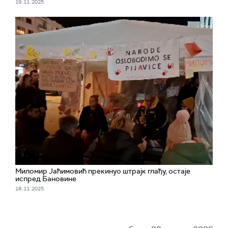
19. 11. 2025.
Миломир Јаћимовић прекинуо штрајк глађу, остаје
испред Бановине
18. 11. 2025.