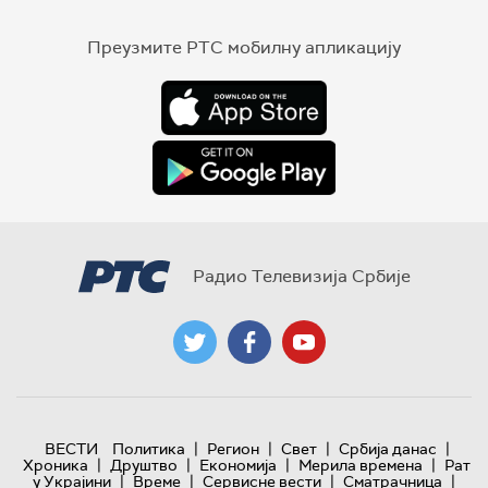
Преузмите РТС мобилну апликацију
Радио Телевизија Србије
|
|
|
|
ВЕСТИ
Политика
Регион
Свет
Србија данас
|
|
|
|
Хроника
Друштво
Економија
Мерила времена
Рат
|
|
|
|
у Украјини
Време
Сервисне вести
Сматрачница