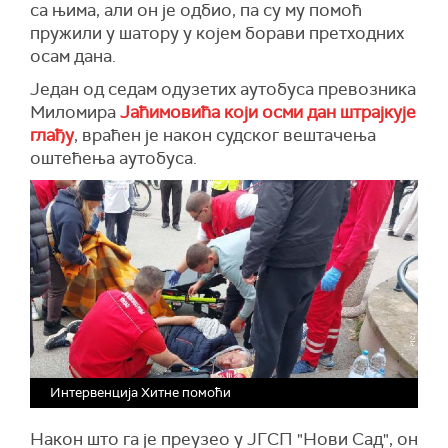
са њима, али он је одбио, па су му помоћ
пружили у шатору у којем
борави
претходних
осам дана.
Један од седам одузетих аутобуса превозника
Миломира
Јаћимовића који осми дан штрајкује
глађу
, враћен је након судског вештачења
оштећења аутобуса.
Интервенција Хитне помоћи
Након што га је преузео у ЈГСП "Нови Сад", он