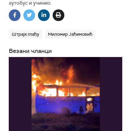
аутобус и учинио.
Штрајк глађу
Миломир Јаћимовић
Везани чланци