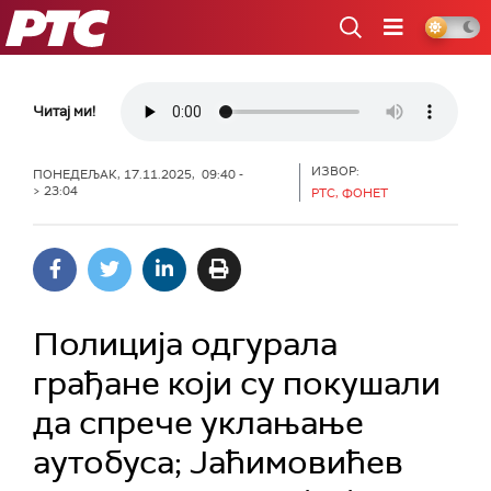
РТС
Читај ми!
ИЗВОР:
ПОНЕДЕЉАК, 17.11.2025, 09:40 -
> 23:04
РТС, ФОНЕТ
Полиција одгурала
грађане који су покушали
да спрече уклањање
аутобуса; Јаћимовићев