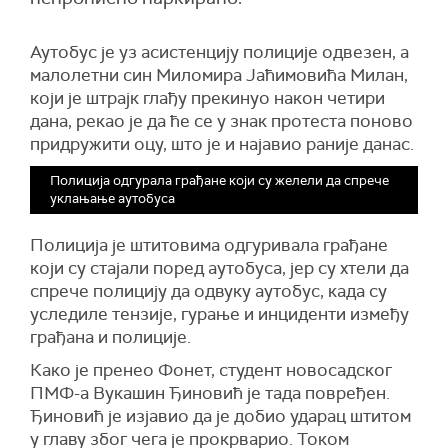
Аутобус је уз асистенцију полиције одвезен, а
малолетни син Миломира Јаћимовића Милан,
који је штрајк глађу прекинуо након четири
дана, рекао је да ће се у знак протеста поново
придружити оцу, што је и најавио раније данас.
Полиција одгурала грађане који су желели да спрече
уклањање аутобуса
Полиција је штитовима одгуривала грађане
који су стајали поред аутобуса, јер су хтели да
спрече полицију да одвуку аутобус, када су
уследиле тензије, гурање и инциденти између
грађана и полиције.
Како је пренео Фонет, студент новосадског
ПМФ-а Вукашин Ђиновић је тада повређен.
Ђиновић је изјавио да је добио ударац штитом
у главу због чега је прокрварио. Током