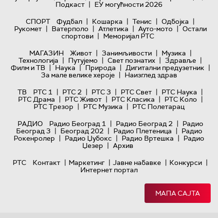
|
Подкаст
ЕУ могућности 2026
|
|
|
|
СПОРТ
Фудбал
Кошарка
Тенис
Одбојка
|
|
|
|
Рукомет
Ватерполо
Атлетика
Ауто-мото
Остали
|
спортови
Меморијал РТС
|
|
|
МАГАЗИН
Живот
Занимљивости
Музика
|
|
|
|
Технологијa
Путујемо
Свет познатих
Здравље
|
|
|
|
Филм и ТВ
Наука
Природа
Дигитални предузетник
|
За мале велике хероје
Наизглед здрав
|
|
|
|
|
ТВ
РТС 1
РТС 2
РТС 3
РТС Свет
РТС Наука
|
|
|
|
РТС Драма
РТС Живот
РТС Класика
РТС Коло
|
|
РТС Трезор
РТС Музика
РТС Полетарац
|
|
РАДИО
Радио Београд 1
Радио Београд 2
Радио
|
|
|
Београд 3
Београд 202
Радио Плетеница
Радио
|
|
|
Рокенролер
Радио Џубокс
Радио Вртешка
Радио
|
Џезер
Архив
|
|
|
|
РТС
Контакт
Маркетинг
Јавне набавке
Конкурси
Интернет портал
МАПА САЈТА