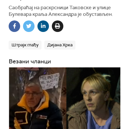
Саобраћај на раскрсници Таковске и улице
Булевара краља Александра је обустављен.
Штрајк глађу
Дијана Хрка
Везани чланци