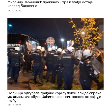
Миломир Јаћимовић прекинуо штрајк глађу, остаје
испред Бановине
18. 11. 2025.
Полиција одгурала грађане који су покушали да спрече
уклањање аутобуса; Јаћимовићев син поново штрајкује
глађу
17. 11. 2025.