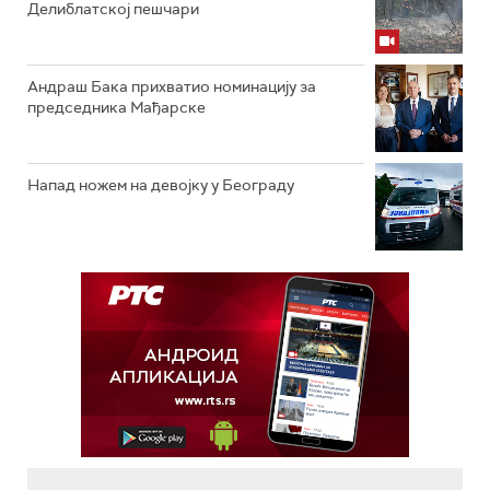
Делиблатској пешчари
Андраш Бака прихватио номинацију за
председника Мађарске
Напад ножем на девојку у Београду