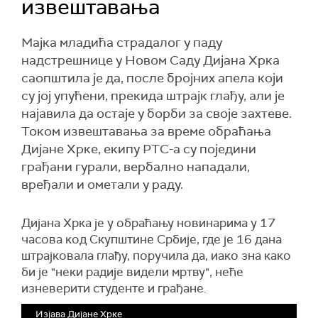
извештавања
Мајка младића страдалог у паду
надстрешнице у Новом Саду Дијана Хрка
саопштила је да, после бројних апела који
су јој упућени, прекида штрајк глађу, али је
најавила да остаје у борби за своје захтеве.
Током извештавања за време обраћања
Дијане Хрке, екипу РТС-а су поједини
грађани гурали, вербално нападали,
вређали и ометали у раду.
Дијана Хрка је у обраћању новинарима у 17
часова код Скупштине Србије, где је 16 дана
штрајковала глађу, поручила да, иако зна како
би је "неки радије видели мртву", неће
изневерити студенте и грађане.
Изјава Дијане Хрке