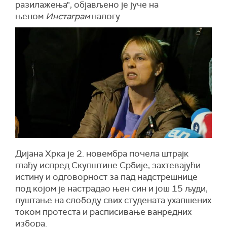
разилажења", објављено је јуче на
њеном
Инстаграм
налогу
Дијана Хрка је 2. новембра почела штрајк
глађу испред Скупштине Србије, захтевајући
истину и одговорност за пад надстрешнице
под којом је настрадао њен син и још 15 људи,
пуштање на слободу свих студената ухапшених
током протеста и расписивање ванредних
избора.