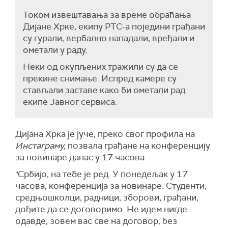
Током извештавања за време обраћања
Дијане Хрке, екипу РТС-а поједини грађани
су гурали, вербално нападали, вређали и
ометали у раду.
Неки од окупљених тражили су да се
прекине снимање. Испред камере су
стављали заставе како би ометали рад
екипе Јавног сервиса.
Дијана Хрка је јуче, преко свог профила на
Инстаграму,
позвала грађане на конференцију
за новинаре данас у 17 часова.
"Србијо, на тебе је ред. У понедељак у 17
часова, конференција за новинаре. Студенти,
средњошколци, радници, зборови, грађани,
дођите да се договоримо. Не идем нигде
одавде, зовем вас све на договор, без