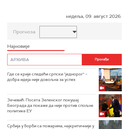
недеља, 09. август 2026.
Прогноза
Најновије
Где се крије следећи српски "једнорог" –
добра идеја није довољна за успех
Зечевић: Посета Зеленског покушај
Београда да покаже да није против спољне
политике ЕУ
Србија у борби са пожарима, најкритичније у