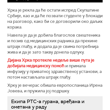
Хрка је рекла да ће остати испред Скупштине
Србије, као и да ће позвати студенте у блокади
на разговор, како би се договорили око даљих
корака.
Навела је да је добила благослов свештеника
и позив од медицинских радника да прекине
штрајк глађу, и додала да је свима потребнија
жива и да је зато такву донела одлуку.
Дијана Хрка протекле недеље више пута је
добијала медицинску помоћ
и примала
инфузију у приватној здравственој установи, а
потом настављала штрајк глађу.
Хрку је вечерас обишла европосланица Ирена
Јовева, и пружила јој подршку.
Екипа РТС-а гурана, вређана и
ометана у раду