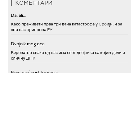
КОМЕНТАРИ
Da, ali...
Како преживети прва три дана катастрофе у Србији, и за
шта нас припрема ЕУ
Dvojnik mog oca
Вероватно свако од нас има свог двојника са којим дели и
сличну ДНК
Nemogućnost tusiranja
Не туширате се сваког дана – не стидите се, то је здраво
Cestitke za uspeh
Да ли сте знали да се најбоље грамофонске ручице
производе у Србији
Re: Eh...
Лесковачка спржа – производ са заштићеним географским
пореклом