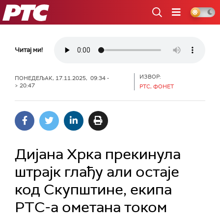
РТС
Читај ми!
ИЗВОР:
ПОНЕДЕЉАК, 17.11.2025, 09:34 -
> 20:47
РТС, ФОНЕТ
Дијана Хрка прекинула
штрајк глађу али остаје
код Скупштине, екипа
РТС-а ометана током