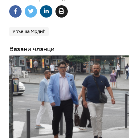
Угљеша Мрдић
Везани чланци