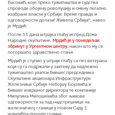
Васовић, које преко тужилаштва и судства
спроводе обојену револуцију и смену легално
изабране власти у Србији. Време правде и
одговорности долази! Живела Србија!", навео
је Мрдић.
После 11 дана штрајка глађу испред Дома
Народне скупштине,
Мрдић је у понедељак
збринут у Ургентном центру
, након што му се
погоршало здравствено стање.
Мрдић је ступио у штрајк глађу са пет ветерана
који су га подржали у захтеву да надлежно
тужилаштво ухапси бившег председника
Скупштине акционара Инфраструктуре
Железнице Србије Небојшу Бојовића и
бившег извршног директора те компаније
Милутина Милошевића због њихове
одговорности за пад надстрешнице на
железничкој станици у Новом Саду 1.
новембра прошле године.