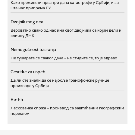
Како преживети прва три дана катастрофе у Србији, и за
шта нас припрема ЕУ
Dvojnik mog oca
Вероватно свако од нас има свог двојника са којим дели и
сличну ДНК
Nemogućnost tusiranja
Не туширате се сваког дана – не стидите се, то је здраво
Cestitke za uspeh
Да ли сте знали да се најбоље грамофонске ручице
производе у Србији
Re: Eh...
Лесковачка спржа – производ са заштићеним географским
пореклом