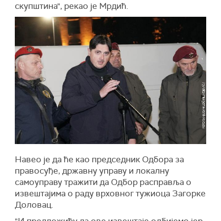
скупштина", рекао је Мрдић.
Навео је да ће као председник Одбора за
правосуђе, државну управу и локалну
самоуправу тражити да Одбор расправља о
извештајима о раду врховног тужиоца Загорке
Доловац.