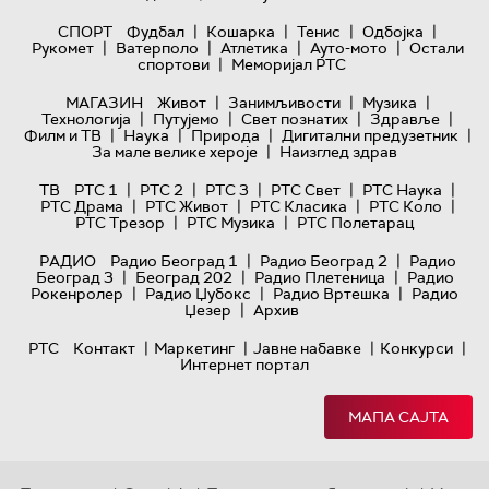
|
|
|
|
СПОРТ
Фудбал
Кошарка
Тенис
Одбојка
|
|
|
|
Рукомет
Ватерполо
Атлетика
Ауто-мото
Остали
|
спортови
Меморијал РТС
|
|
|
МАГАЗИН
Живот
Занимљивости
Музика
|
|
|
|
Технологијa
Путујемо
Свет познатих
Здравље
|
|
|
|
Филм и ТВ
Наука
Природа
Дигитални предузетник
|
За мале велике хероје
Наизглед здрав
|
|
|
|
|
ТВ
РТС 1
РТС 2
РТС 3
РТС Свет
РТС Наука
|
|
|
|
РТС Драма
РТС Живот
РТС Класика
РТС Коло
|
|
РТС Трезор
РТС Музика
РТС Полетарац
|
|
РАДИО
Радио Београд 1
Радио Београд 2
Радио
|
|
|
Београд 3
Београд 202
Радио Плетеница
Радио
|
|
|
Рокенролер
Радио Џубокс
Радио Вртешка
Радио
|
Џезер
Архив
|
|
|
|
РТС
Контакт
Маркетинг
Јавне набавке
Конкурси
Интернет портал
МАПА САЈТА