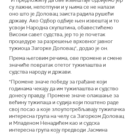
"И предложићу да ове извештаје одбијемо јер
су лажни, непотпуни и у њима се не налази
оно што је Доловац заиста радила рушећи
државу. Ако Одбор одбије њен извештај и то
усвоји Народна скупштина, обавестићемо
Високи савет судства, јер то је почетак
процедуре за разрешење врховног јавног
тужиоца Загорке Доловац", додао је он.
Према његовим речима, ове промене и смене
значиће повратак отетог тужилаштва и
судства народу и држави.
"Промене значе победу за грађане који
годинама чекају да им тужилаштва и судство
донесу правду. Промене значе олакшање за
већину тужилаца и судија који поштено раде
свој посао а које злоупотребљавају тужилачка
интересна група на челу са Загорком Доловац
и Младеном Ненадићем као и судска
интересна група коју предводи Јасмина