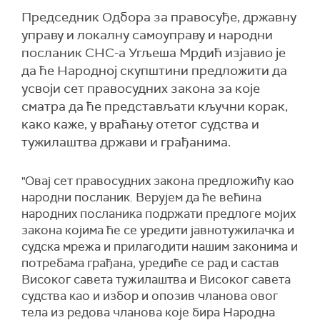
Председник Одбора за правосуђе, државну
управу и локалну самоуправу и народни
посланик СНС-а Угљеша Мрдић изјавио је
да ће Народној скупштини предложити да
усвоји сет правосудних закона за које
сматра да ће представљати кључни корак,
како каже, у враћању отетог судства и
тужилаштва држави и грађанима.
"Овај сет правосудних закона предложићу као
народни посланик. Верујем да ће већина
народних посланика подржати предлоге мојих
закона којима ће се уредити јавнотужилачка и
судска мрежа и прилагодити нашим законима и
потребама грађана, уредиће се рад и састав
Високог савета тужилаштва и Високог савета
судства као и избор и опозив чланова овог
тела из редова чланова које бира Народна