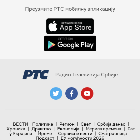
Преузмите РТС мобилну апликацију
Радио Телевизија Србије
|
|
|
|
ВЕСТИ
Политика
Регион
Свет
Србија данас
|
|
|
|
Хроника
Друштво
Економија
Мерила времена
Рат
|
|
|
|
у Украјини
Време
Сервисне вести
Сматрачница
|
Подкаст
ЕУ могућности 2026