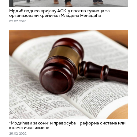
Мрдић поднео пријаву АСК-у против тужиоца за
организовани криминал Младена Ненадића
02. 07. 2026.
"Мрдићеви закони" и правосуђе – реформа система или
козметичке измене
26. 02. 2026.