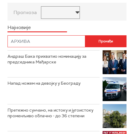
Прогноза
Најновије
Андраш Бака прихватио номинацију за
председника Мађарске
Напад ножем на девојку у Београду
Претежно сунчано, на истоку и југоистоку
променљиво облачно - до 36 степени