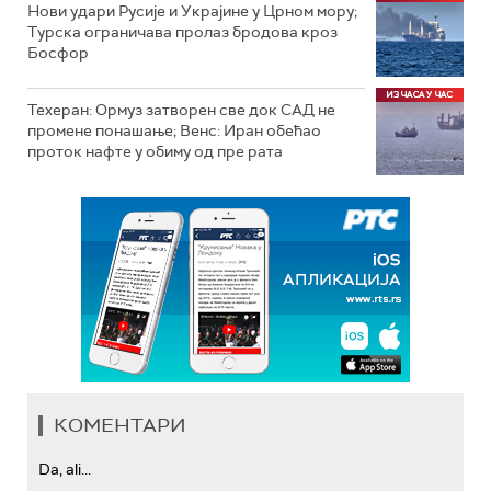
Нови удари Русије и Украјине у Црном мору;
Турска ограничава пролаз бродова кроз
Босфор
Техеран: Ормуз затворен све док САД не
промене понашање; Венс: Иран обећао
проток нафте у обиму од пре рата
КОМЕНТАРИ
Da, ali...