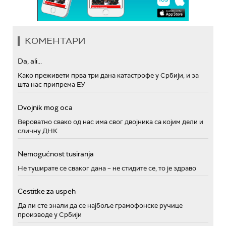
КОМЕНТАРИ
Da, ali...
Како преживети прва три дана катастрофе у Србији, и за
шта нас припрема ЕУ
Dvojnik mog oca
Вероватно свако од нас има свог двојника са којим дели и
сличну ДНК
Nemogućnost tusiranja
Не туширате се сваког дана – не стидите се, то је здраво
Cestitke za uspeh
Да ли сте знали да се најбоље грамофонске ручице
производе у Србији