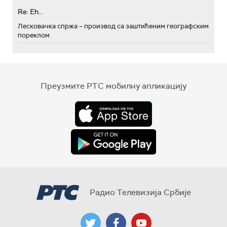
Re: Eh...
Лесковачка спржа – производ са заштићеним географским
пореклом
Преузмите РТС мобилну апликацију
Радио Телевизија Србије