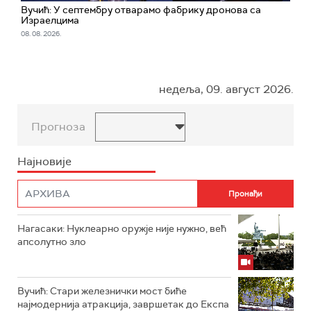
Вучић: У септембру отварамо фабрику дронова са
Израелцима
08. 08. 2026.
недеља, 09. август 2026.
Прогноза
Најновије
Нагасаки: Нуклеарно оружје није нужно, већ
апсолутно зло
Вучић: Стари железнички мост биће
најмодернија атракција, завршетак до Експа