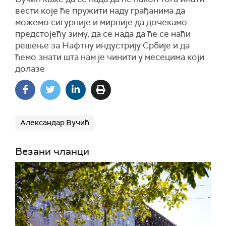
вести које ће пружити наду грађанима да
можемо сигурније и мирније да дочекамо
предстојећу зиму, да се нада да ће се наћи
решење за Нафтну индустрију Србије и да
ћемо знати шта нам је чинити у месецима који
долазе
Александар Вучић
Везани чланци