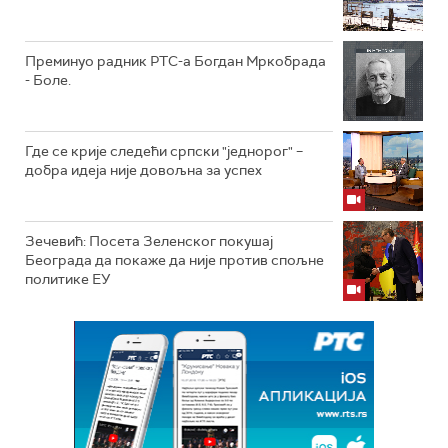
Преминуо радник РТС-а Богдан Мркобрада
- Боле.
Где се крије следећи српски "једнорог" –
добра идеја није довољна за успех
Зечевић: Посета Зеленског покушај
Београда да покаже да није против спољне
политике ЕУ