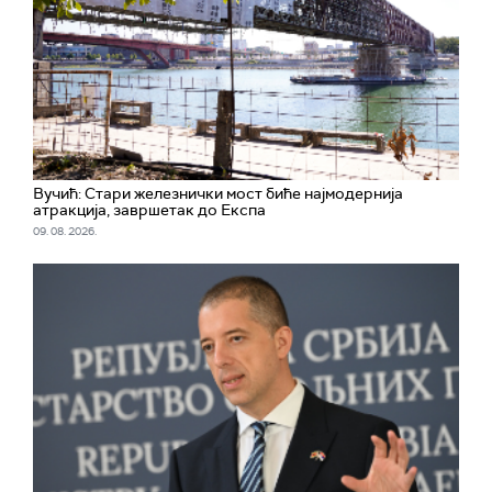
Вучић: Стари железнички мост биће најмодернија
атракција, завршетак до Експа
09. 08. 2026.