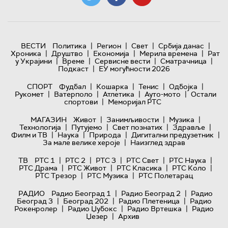
|
|
|
|
ВЕСТИ
Политика
Регион
Свет
Србија данас
|
|
|
|
Хроника
Друштво
Економија
Мерила времена
Рат
|
|
|
|
у Украјини
Време
Сервисне вести
Сматрачница
|
Подкаст
ЕУ могућности 2026
|
|
|
|
СПОРТ
Фудбал
Кошарка
Тенис
Одбојка
|
|
|
|
Рукомет
Ватерполо
Атлетика
Ауто-мото
Остали
|
спортови
Меморијал РТС
|
|
|
МАГАЗИН
Живот
Занимљивости
Музика
|
|
|
|
Технологијa
Путујемо
Свет познатих
Здравље
|
|
|
|
Филм и ТВ
Наука
Природа
Дигитални предузетник
|
За мале велике хероје
Наизглед здрав
|
|
|
|
|
ТВ
РТС 1
РТС 2
РТС 3
РТС Свет
РТС Наука
|
|
|
|
РТС Драма
РТС Живот
РТС Класика
РТС Коло
|
|
РТС Трезор
РТС Музика
РТС Полетарац
|
|
РАДИО
Радио Београд 1
Радио Београд 2
Радио
|
|
|
Београд 3
Београд 202
Радио Плетеница
Радио
|
|
|
Рокенролер
Радио Џубокс
Радио Вртешка
Радио
|
Џезер
Архив