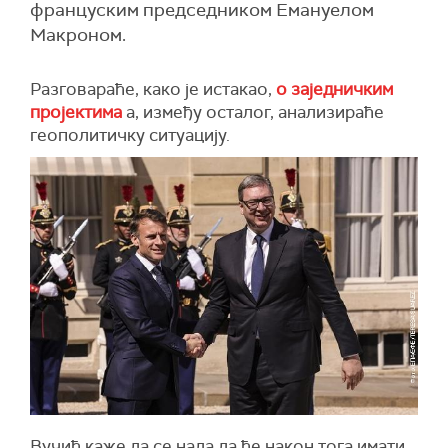
француским председником Емануелом
Макроном.
Разговараће, како је истакао,
о заједничким
пројектима
а, између осталог, анализираће
геополитичку ситуацију.
Вучић каже да се нада да ће након тога имати