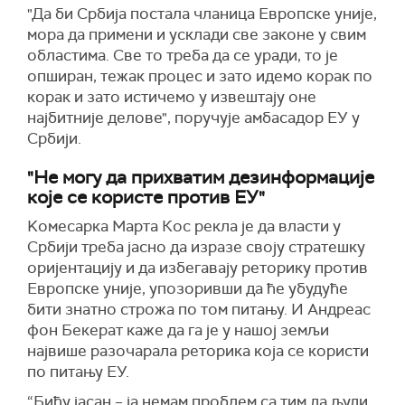
"Да би Србија постала чланица Европске уније,
мора да примени и усклади све законе у свим
областима. Све то треба да се уради, то је
опширан, тежак процес и зато идемо корак по
корак и зато истичемо у извештају оне
најбитније делове", поручује амбасадор ЕУ у
Србији.
"Не могу да прихватим дезинформације
које се користе против ЕУ"
Kомесарка Марта Кос рекла је да власти у
Србији треба јасно да изразе своју стратешку
оријентацију и да избегавају реторику против
Европске уније, упозоривши да ће убудуће
бити знатно строжа по том питању. И Андреас
фон Бекерат каже да га је у нашој земљи
највише разочарала реторика која се користи
по питању ЕУ.
“Бићу јасан – ја немам проблем са тим да људи