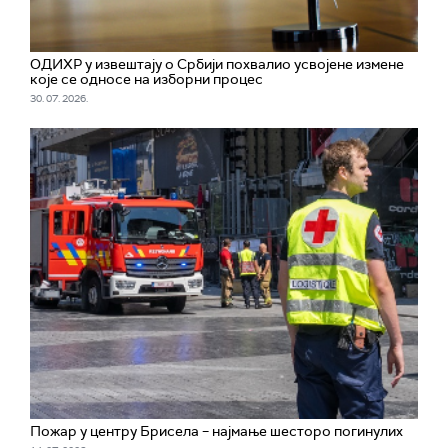
ОДИХР у извештају о Србији похвалио усвојене измене
које се односе на изборни процес
30. 07. 2026.
Пожар у центру Брисела – најмање шесторо погинулих