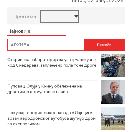
петак, 07. август 2026.
Прогноза
Најновије
Откривена лабораторија за узгој марихуане
код Смедерева, заплењено пола тоне дроге
Пуповац: Олуја у Книну обележена на
драстично антиуставан начин
Покушај терористичког напада у Лајпцигу,
возач аеродромског аутобуса шутнуо дрон
са експлозивом