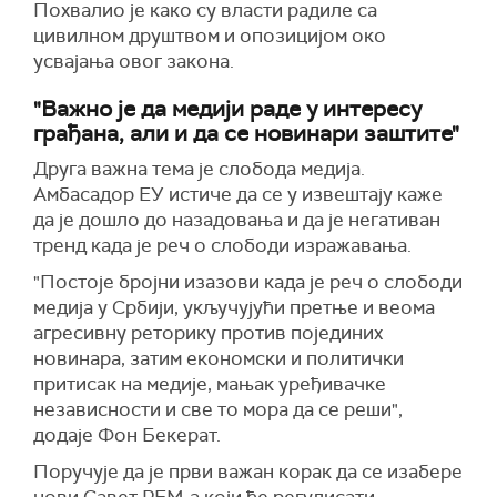
Похвалио је како су власти радиле са
цивилном друштвом и опозицијом око
усвајања овог закона.
"Важно је да медији раде у интересу
грађана, али и да се новинари заштите"
Друга важна тема је слобода медија.
Амбасадор ЕУ истиче да се у извештају каже
да је дошло до назадовања и да је негативан
тренд када је реч о слободи изражавања.
"Постоје бројни изазови када је реч о слободи
медија у Србији, укључујући претње и веома
агресивну реторику против појединих
новинара, затим економски и политички
притисак на медије, мањак уређивачке
независности и све то мора да се реши",
додаје Фон Бекерат.
Поручује да је први важан корак да се изабере