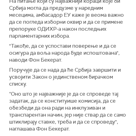
На питање који су најважнији кораци које би
Србија могла да предузме у наредним
месецима, амбасадор ЕУ каже је веома важно
да се погледа изборни оквир и да се примене
препоруке ОДИХР-а након последњих
парламентарних избора.
"Такође, да се успостави поверење и да се
осигура да воља народа буде испоштована",
наводи Фон Бекерат.
Поручује да се нада да ће Србија завршити и
усвојити Закон о јединственом бирачком
списку.
“Оно што је најважније је да се спроведе тај
задатак, да се конституише комисија, да се
обезбеди да она ради на инклузиван и
транспарентан начин, јер није ствар да се само
штиклирају ставке, треба и да се спроведу",
наглашава Фон Бекерат.