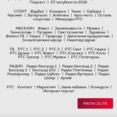
|
Подкаст
ЕУ могућности 2026
|
|
|
|
СПОРТ
Фудбал
Кошарка
Тенис
Одбојка
|
|
|
|
Рукомет
Ватерполо
Атлетика
Ауто-мото
Остали
|
спортови
Меморијал РТС
|
|
|
МАГАЗИН
Живот
Занимљивости
Музика
|
|
|
|
Технологијa
Путујемо
Свет познатих
Здравље
|
|
|
|
Филм и ТВ
Наука
Природа
Дигитални предузетник
|
За мале велике хероје
Наизглед здрав
|
|
|
|
|
ТВ
РТС 1
РТС 2
РТС 3
РТС Свет
РТС Наука
|
|
|
|
РТС Драма
РТС Живот
РТС Класика
РТС Коло
|
|
РТС Трезор
РТС Музика
РТС Полетарац
|
|
РАДИО
Радио Београд 1
Радио Београд 2
Радио
|
|
|
Београд 3
Београд 202
Радио Плетеница
Радио
|
|
|
Рокенролер
Радио Џубокс
Радио Вртешка
Радио
|
Џезер
Архив
|
|
|
|
РТС
Контакт
Маркетинг
Јавне набавке
Конкурси
Интернет портал
МАПА САЈТА