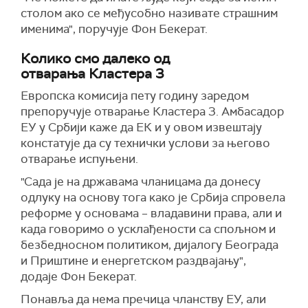
столом ако се међусобно називате страшним
именима", поручује Фон Бекерат.
Колико смо далеко од
отварања Кластера 3
Европска комисија пету годину заредом
препоручује отварање Кластера 3. Амбасадор
ЕУ у Србији каже да ЕК и у овом извештају
констатује да су технички услови за његово
отварање испуњени.
"Сада је на државама чланицама да донесу
одлуку на основу тога како је Србија спровела
реформе у основама – владавини права, али и
када говоримо о усклађености са спољном и
безбедносном политиком, дијалогу Београда
и Приштине и енергетском раздвајању",
додаје Фон Бекерат.
Понавља да нема пречица чланству ЕУ, али