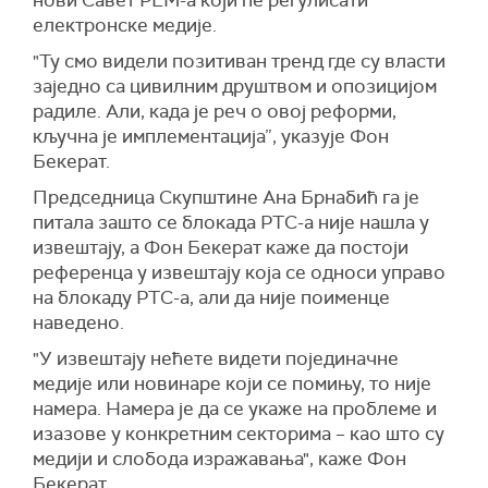
нови Савет РЕМ-а који ће регулисати
електронске медије.
"Ту смо видели позитиван тренд где су власти
заједно са цивилним друштвом и опозицијом
радиле. Али, када је реч о овој реформи,
кључна је имплементација”, указује Фон
Бекерат.
Председница Скупштине Ана Брнабић га је
питала зашто се блокада РТС-а није нашла у
извештају, а Фон Бекерат каже да постоји
референца у извештају која се односи управо
на блокаду РТС-а, али да није поименце
наведено.
"У извештају нећете видети појединачне
медије или новинаре који се помињу, то није
намера. Намера је да се укаже на проблеме и
изазове у конкретним секторима – као што су
медији и слобода изражавања", каже Фон
Бекерат.