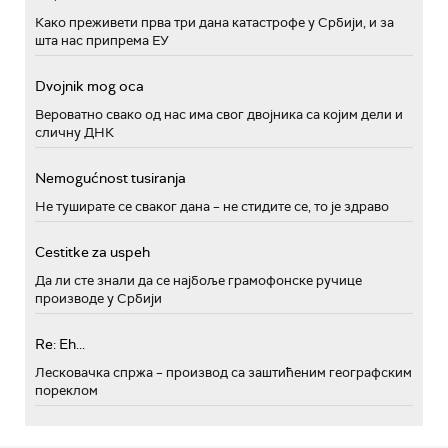
Како преживети прва три дана катастрофе у Србији, и за
шта нас припрема ЕУ
Dvojnik mog oca
Вероватно свако од нас има свог двојника са којим дели и
сличну ДНК
Nemogućnost tusiranja
Не туширате се сваког дана – не стидите се, то је здраво
Cestitke za uspeh
Да ли сте знали да се најбоље грамофонске ручице
производе у Србији
Re: Eh...
Лесковачка спржа – производ са заштићеним географским
пореклом