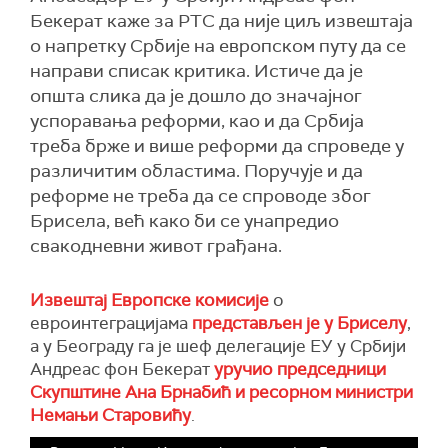
Бекерат каже за РТС да није циљ извештаја
о напретку Србије на европском путу да се
направи списак критика. Истиче да је
општа слика да је дошло до значајног
успоравања реформи, као и да Србија
треба брже и више реформи да спроведе у
различитим областима. Поручује и да
реформе не треба да се спроводе због
Брисела, већ како би се унапредио
свакодневни живот грађана.
Извештај Европске комисије
о
евроинтеграцијама
представљен је у Бриселу
,
а у Београду га је шеф делегације ЕУ у Србији
Андреас фон Бекерат
уручио председници
Скупштине Ана Брнабић и ресорном министри
Немањи Старовићу
.