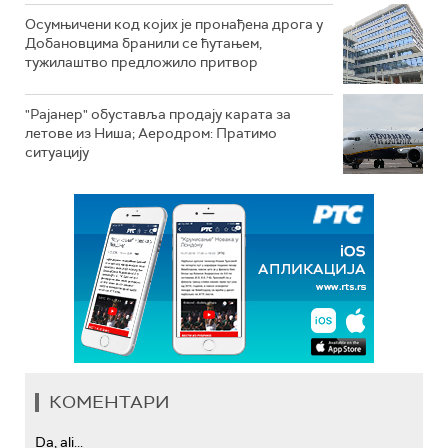
Осумњичени код којих је пронађена дрога у
Добановцима бранили се ћутањем,
тужилаштво предложило притвор
"Рајанер" обуставља продају карата за
летове из Ниша; Аеродром: Пратимо
ситуацију
КОМЕНТАРИ
Da, ali...