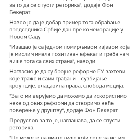
за то да се спусти реторика", додаје Фон
Бекерат.
Навео је да је добар пример тога обраћање
председника Србије дан пре комеморације у
Новом Саду.
"Изашао је са једном помирљивом изјавом која
је мислим имала позитиван ефекат и треба нам
више тога са свих страна", наводи.
Нагласио је да су бројне реформе ЕУ захтеви
које траже и сами грађани – сузбијање
кроупције, владавина права, слобода медија.
"Зато ми верујемо да можемо да искористимо
неке од ових реформи да створимо веће
поверење у друштву", додаје Фон Бекерат.
Предуслов за то је, наглашава, да се спусти
реторика.
"Не можете да имате људе који седе за истим