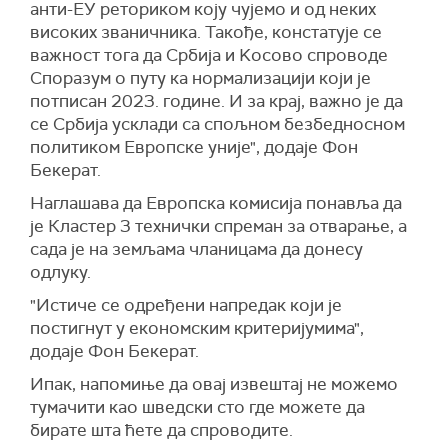
анти-ЕУ реториком коју чујемо и од неких
високих званичника. Такође, констатује се
важност тога да Србија и Kосово спроводе
Споразум о путу ка нормализацији који је
потписан 2023. године. И за крај, важно је да
се Србија усклади са спољном безбедносном
политиком Европске уније", додаје Фон
Бекерат.
Наглашава да Европска комисија понавља да
је Кластер 3 технички спреман за отварање, а
сада је на земљама чланицама да донесу
одлуку.
"Истиче се одређени напредак који је
постигнут у економским критеријумима",
додаје Фон Бекерат.
Ипак, напомиње да овај извештај не можемо
тумачити као шведски сто где можете да
бирате шта ћете да спроводите.