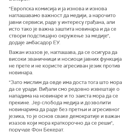
"Европска комисија и ја изнова и изнова
наглашавамо важност да медији, а нарочито
јавни сервиси, раде у интересу грађана, али
исто тако је важна заштита новинара и да се
створи подстицајно окружење за медије",
додаје амбасадор ЕУ.
Важан изазов је, наглашава, да се осигура да
високи званичници и носиоци јавних функција
не прете и не користе агресиван језик против
новинара.
"Зато мислим да овде има доста тога што мора
да се уради. Виђали смо редовно извештаје о
нападима на новинаре и то заиста мора да се
прекине. Јер слобода медија и дозволити
новинарима да раде без претњи и агресивног
језика, то је основ сваке демократије и важан
изазов који мора краткорочно да се реши",
поручује Фон Бекерат.