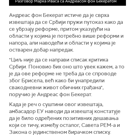
Разговор Марка Иваса са Андреасом фон Бекератом
Андреас фон Бекерат истиче да је сврха
извештаја да се Србији пружи путоказ како да
се убрзају реформе, притом указујући на
области у којима је потребно више реформи и
напора, али наводећи и области у којима је
остварен добар напредак.
"Циљ није да се направи списак критика
Србији. Поновио бих оно што увек кажем, а то
је да ове реформе не треба да се спроводе
због Брисела, већ како би унапредили
свакодневни живот обичних грађана",
поручио је Андреас фон Бекерат.
Kада је реч о суштини овог извештаја,
амбасадор ЕУ наводи да извештај констатује
да је било одређених позитивних дешавања
који се тичу, између осталог, Савета РЕМ-а и
Закона о јединственом бирачком списку.