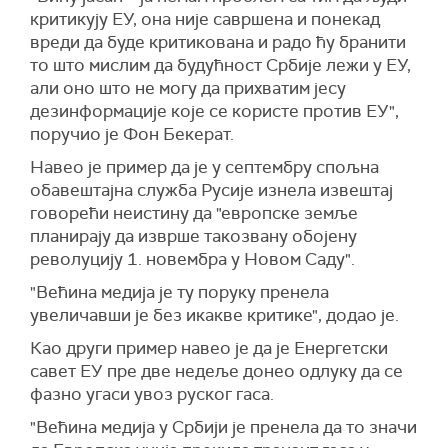
критикују ЕУ, она није савршена и понекад
вреди да буде критикована и радо ћу бранити
то што мислим да будућност Србије лежи у ЕУ,
али оно што не могу да прихватим јесу
дезинформације које се користе против ЕУ",
поручио је Фон Бекерат.
Навео је пример да је у септембру спољна
обавештајна служба Русије изнела извештај
говорећи неистину да "европске земље
планирају да изврше такозвану обојену
револуцију 1. новембра у Новом Саду".
"Већина медија је ту поруку пренела
увеличавши је без икакве критике", додао је.
Као други пример навео је да је Енергетски
савет ЕУ пре две недеље донео одлуку да се
фазно угаси увоз руског гаса.
"Већина медија у Србији је пренела да то значи