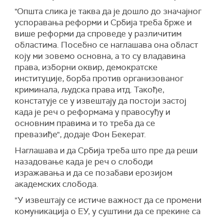
"Општа слика је таква да је дошло до значајног
успоравања реформи и Србија треба брже и
више реформи да спроведе у различитим
областима. Посебно се наглашава она област
коју ми зовемо основна, а то су владавина
права, изборни оквир, демократске
институције, борба против организованог
криминала, људска права итд. Такође,
констатује се у извештају да постоји застој
када је реч о реформама у правосуђу и
основним правима и то треба да се
превазиђе", додаје Фон Бекерат.
Наглашава и да Србија треба што пре да реши
назадовање када је реч о слободи
изражавања и да се позабави ерозијом
академских слобода.
"У извештају се истиче важност да се промени
комуникација о ЕУ, у суштини да се прекине са