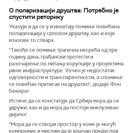
О поларизацији друштва: Потребно је
спустити реторику
Указује и да се у извештају помиње повећана
поларизација у српском друштву, као и које
изазове то ствара.
"Такође се помиње трагична несрећа од пре
годину дана, грађански протести и
разочарење по питању корупције у пројектима
јавне инфраструктуре. Уочен је недостатак
одговорности и транспарентности, а спомиње
се повећан притисак на друштво", додаје Фон
Бекерат.
Истиче да се констатује да Србија мора да се
удружи, као и да мора да постоји инклузиван
дијалог.
"Мора да се створи простор у коме је могућ
компромис и мислим да је кључан предуслов