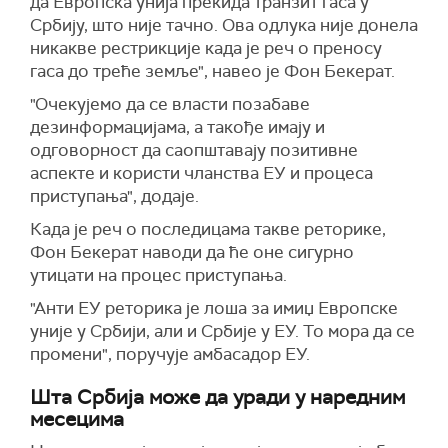
да Европска унија прекида транзит гаса у
Србију, што није тачно. Ова одлука није донела
никакве рестрикције када је реч о преносу
гаса до треће земље", навео је Фон Бекерат.
"Очекујемо да се власти позабаве
дезинформацијама, а такође имају и
одговорност да саопштавају позитивне
аспекте и користи чланства ЕУ и процеса
приступања", додаје.
Када је реч о последицама такве реторике,
Фон Бекерат наводи да ће оне сигурно
утицати на процес приступања.
"Анти ЕУ реторика је лоша за имиџ Европске
уније у Србији, али и Србије у ЕУ. То мора да се
промени", поручује амбасадор ЕУ.
Шта Србија може да уради у наредним
месецима