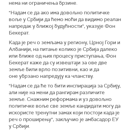
нема ни ограничења брзине.
"Надам се да ако има довољно политичке
воље у Србији да ћемо моћи да видимо реалан
напредак у ближој будућности", указује Фон
Бекерат.
Када је реч о земљама у региону, Црној Гори и
Албанији, на питање колико је Србија далеко
или ближе од њих процесу приступања, Фон
Бекерат каже да су извештаји за ове две
земље били врло позитивни, као и да
оне убрзано напредују ка чланству.
"Надам се да ће то бити инспирација за Србију,
али није на мени да рангирам различите
земље. Снажним реформама и уз довољно
политичке воље све земље кандидати могу да
искористе тренутни замах који постоји када је
реч о проширењу", закључио је амбасадор ЕУ
у Србији.