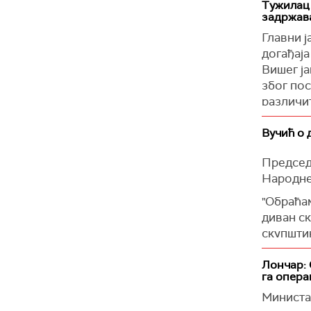
Тужилац
задржав
Главни 
догађаја
Вишег ја
због пос
различит
неовлашћ
погодио 
Вучић о 
налазила
Председн
Како је
Народне
Министа
"Обраћам
трагедиј
диван ск
„Осумњи
скупштин
основа с
рекао је
Недозво
бесповра
Лончар: 
материја
га опера
Вучић се
приведен
Министа
тешког 