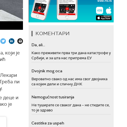
КОМЕНТАРИ
Da, ali...
 који је
Како преживети прва три дана катастрофе у
Србији, и за шта нас припрема ЕУ
вић
Dvojnik mog oca
 Лекари
Вероватно свако од нас има свог двојника
'Треба ли
са којим дели и сличну ДНК
у.
е деце и
Nemogućnost tusiranja
ко је
Не туширате се сваког дана – не стидите се,
то је здраво
Cestitke za uspeh