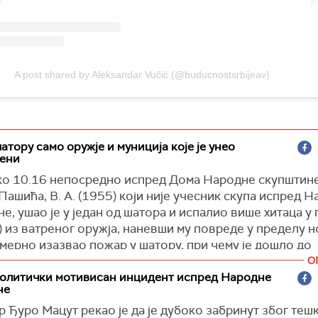
A post shared by Aleksandar Vučić (@buducnostsrbijeav)
атору само оружје и муниција које је унео
ени
ко 10.16 непосредно испред Дома Народне скупштине
ашића, В. А. (1955) који није учесник скупа испред 
е, ушао је у један од шатора и испалио више хитаца у 
) из ватреног оружја, наневши му повреде у пределу но
мерно изазвао пожар у шатору, при чему је дошло до
ије мање плинске боце, саопштио је МУП.
О
Политички мотивисан инцидент испред Народне
 збринут у Ургентном центру, а полиција је убрзо савла
не
 В. А.
 Ђуро Мацут рекао је да је дубоко забринут због теш