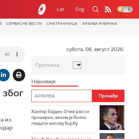
Lat
Eng
Е
СЕРВИСНЕ ВЕСТИ
СМАТРАЧНИЦА
АРХИВА РУБРИКА
субота, 08. август 2026.
Прогноза
Најновије
 због
Хантер Бајден: Очев рак се
проширио, веома је болно
а из
гледати његову борбу
андар