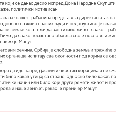
е локализован и угашен.
та који се данас десио испред Дома Народне Скупштин
 каже, политички мотивисан.
 запаљеном шатору није се налазило оружје, нити муни
жја и муниције које је унео осумњичени, навео је МУП
њавање нашег грађанина представља директан атак на
 односно на живот наших људи и недопустиво је свака
стојања основа сумње да је извршио кривична дела у
наше земље која тежи да заштитимо живот сваког грађ
у, недозвољено држање, ношење и промет оружја и
ућимо да свако несметано обавља своје послове и жив
ивних материја и изазивање опште опасности осумњи
 навео је Мацут.
ређено задржавање до 48 часова и он ће, уз кривичну 
иведен надлежном тужилаштву“, саопштио је МУП.
еговим речима, Србија је слободна земља и тражиће 
х органа да испитају све околности под којима се ов
а наставља интензиван рад на расветљавању свих чињ
о.
и овог догађаја.
мора да иде напред јасним и чврстим корацима и не с
и било какав утицај са стране, односно било какав по
литички начин или било који други ремети живот и пр
рода и наше земље“, рекао је премијер Мацут.