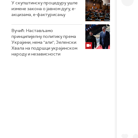
У скупштинску процедуру ушле
измене закона о јавном дугу, е-
акцизама, е-фактурисању
Вучић: Настављамо
принципијелну политику према
Украјини, нема "али"; Зеленски:
Хвала на подршци украјинском
народу и независности