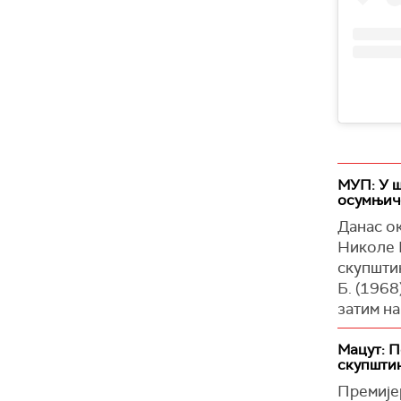
МУП: У ш
осумњич
Данас о
Николе П
скупштин
Б. (1968
затим на
експлоз
Мацут: 
М. Б. је
скупшти
ухапсила
Премијер