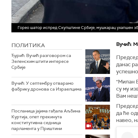
Горео шатор испред Скупштине Србије, мушкарац ухапшен з
Вучић: 
ПОЛИТИКА
Ђурић: Вучић разговором са
Председ
Зеленским штити интересе
данас ра
Србије
успешно
"Милан Б
Вучић: У септембру отварамо
су му из
фабрику дронова са Израелцима
Вам нешт
Председн
Посланица јајима гађала Аљбина
да ће од
Куртија, опет прекинута
навео, н
конститутивна седница
парламента у Приштини