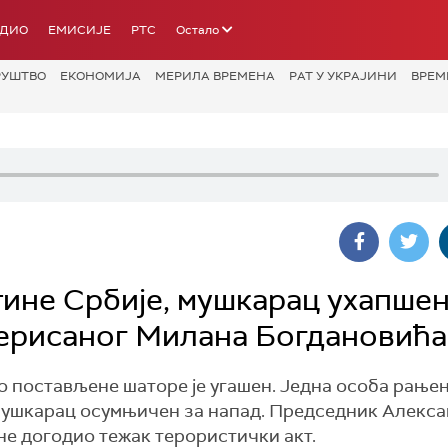
АДИО
ЕМИСИЈЕ
РТС
Остало
РУШТВО
ЕКОНОМИЈА
МЕРИЛА ВРЕМЕНА
РАТ У УКРАЈИНИ
ВРЕМ
ине Србије, мушкарац ухапшен
перисаног Милана Богдановића
о постављене шаторе је угашен. Једна особа рањен
мушкарац осумњичен за напад. Председник Алекс
не догодио тежак терористички акт.