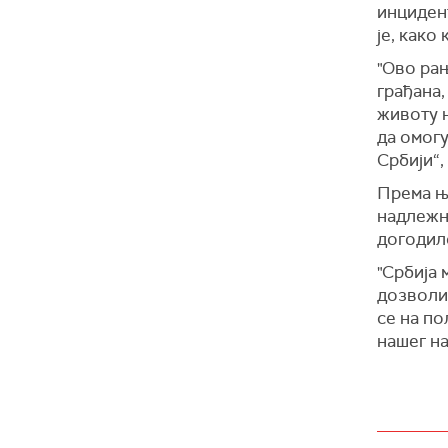
Пожар ј
инциден
је, како
Иначе, у
осим ору
"Ово ра
грађана,
“Због по
животу 
покушај
да омог
експлоз
Србији“,
А. је од
бити пр
Према њ
надлежни
Полициј
догодил
околност
"Србија 
дозволит
се на по
нашег на