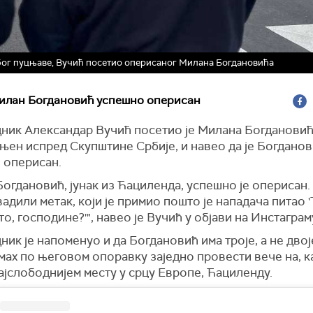
бог пуцњаве, Вучић посетио оперисаног Милана Богдановића
Милан Богдановић успешно оперисан
ник Александар Вучић посетио је Милана Богдановића,
њен испред Скупштине Србије, и навео да је Богдано
 оперисан.
огдановић, јунак из Ћациленда, успешно је оперисан.
вадили метак, који је примио пошто је нападача питао 
о, господине?'", навео је Вучић у објави на Инстаграм
ик је напоменуо и да Богдановић има троје, а не двој
мах по његовом опоравку заједно провести вече на, ка
ајслободнијем месту у срцу Европе, Ћациленду.