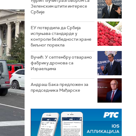
Ђурић: Вучић разговором са
Зеленским штити интересе
Србије
ЕУ потврдила да Србија
испуњава стандарде у
контроли безбедности хране
биљног порекла
Вучић: У септембру отварамо
фабрику дронова са
Израелцима
Андраш Бакa предложен за
председника Мађарске