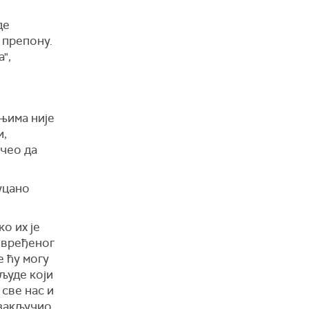
де
а у вези
 препону.
",
ог
њима није
и,
очео да
уцано
о их је
повређеног
е ћу могу
 људе који
 све нас и
 закључио