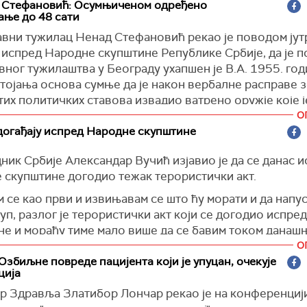
 Стефановић: Осумњиченом одређено
ање до 48 сати
јавни тужилац Ненад Стефановић рекао је поводом ју
 испред Народне скупштине Републике Србије, да је п
вног тужилаштва у Београду ухапшен је В.А. 1955. год
тојања основа сумње да је након вербалне расправе 
их политичких ставова извадио ватрено оружје које ј
ено носио и испалио више пројектила од којих је јед
О
друго лице у пределу бутине, а други у плинску боцу к
догађају испред Народне скупштине
 у близини, услед чега је дошло до експлозије и пожа
ик Србије Александар Вучић изјавио је да се данас 
 навео, правовременом и ефикасном акцијом припадни
 скупштине догодио тежак терористички акт.
рства унутрашњих послова Републике Србије спречена
 се као први и извињавам се што ћу морати и да напус
а и у најкраћем року идентификован и ухапшен осумњ
уп, разлог је терористички акт који се догодио испр
ченом В.А. је одређено задржавање до 48 сати због 
е и мораћу тиме мало више да се бавим током данашњ
умње да је извршио кривична дела Убиство у покушају
 Вучић у на почетку обраћања у Палати Србије на дод
О
љено, држање, ношење и промет оружја и експлозив
тних средстава за куповину сеоске куће.
Озбиљне повреде пацијента који је упуцан, очекује
, као и Изазивање опште опасности, у ком року ће би
ција
 извинио што мора да напусти скуп због, како је рекао
 на саслушање“, истакао је Стефановић.
р Здравља Златибор Лончар рекао је на конференцији
терористичког акта испред Народне скупштине.