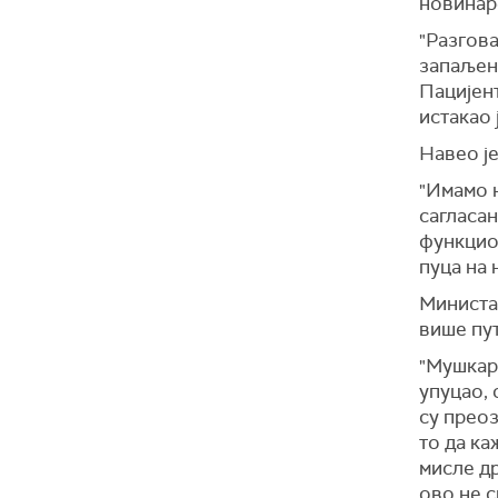
новинаре
Дежурни 
Председн
"Разгова
„У току 
запаљен.
са крити
Пацијент
смирива
истакао 
насиља“,
Навео је
"Имамо н
сагласан
функцион
пуца на 
Министа
више пу
"Мушкара
упуцао, 
су преоз
то да ка
мисле др
ово не с