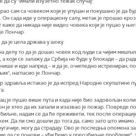
 да су "имали изузетно тежак случај".
јавни тужилац обавио је увиђај на лицу места.
ик Вучић обратиће се јавности у 13 часова.
рао сам са човеком који је упуцан и покушано је да бу
је утврђивање свих релевантних околности и чињениц
 Он сада иде у операциону салу, метак је прошао кроз
чним догађајем. Позивам све грађане на уздржаност и
 каже да никада није видео човека који је пуцао у њега
ње тензија, како не би дошло до ескалације нежељен
је Лончар.
 рекао је Стефановић.
 да је цела држава у шоку.
а делу то да је дошао човек код људи са чијим мишље
, а који се залажу да Србија не буде у блокади – да рад
ише и иде напред – и да је, очигледно истрениран, п
њих", нагласио је Лончар.
р здравља истакао је да испред Народне скупштине п
та.
ц је пуцао више пута и када није био задовољан колик
он је хтео да их запали и изазвао је пожар. Повреде 
биљне, надам се да ће преживети, тек после операциј
жем. Да ли смо дошли до тога да, само зато што имамо
угачије, могу да страдају. Ово је последња опомена за
ме да се понови – ући ћемо у преозбиљне проблеме",