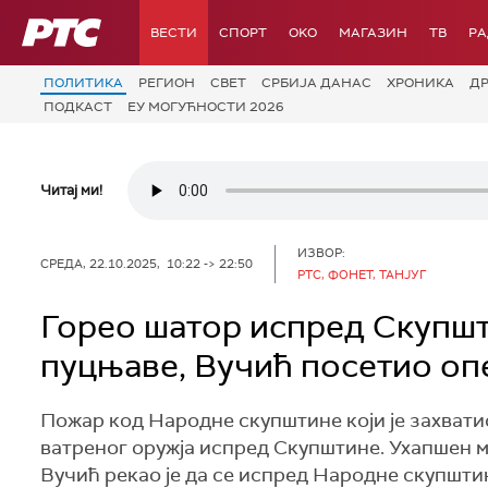
РТС
ВЕСТИ
СПОРТ
OKO
МАГАЗИН
ТВ
Р
ПОЛИТИКА
РЕГИОН
СВЕТ
СРБИЈА ДАНАС
ХРОНИКА
Д
ПОДКАСТ
ЕУ МОГУЋНОСТИ 2026
Читај ми!
ИЗВОР:
СРЕДА, 22.10.2025, 10:22 -> 22:50
РТС, ФОНЕТ, ТАНЈУГ
Горео шатор испред Скупшт
пуцњаве, Вучић посетио о
Пожар код Народне скупштине који је захвати
ватреног оружја испред Скупштине. Ухапшен 
Вучић рекао је да се испред Народне скупшти