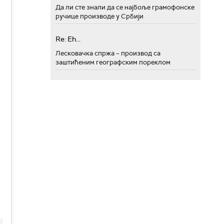
Да ли сте знали да се најбоље грамофонске
ручице производе у Србији
Re: Eh...
Лесковачка спржа – производ са
заштићеним географским пореклом