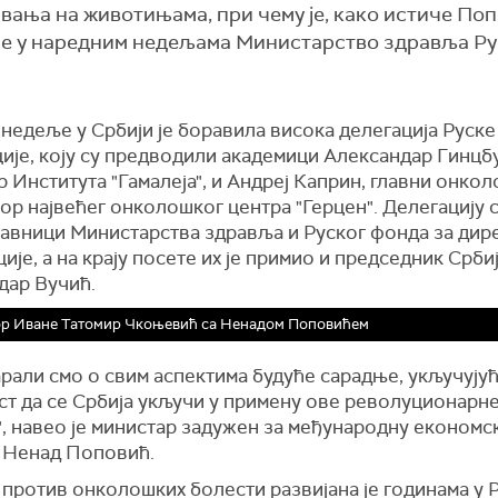
ивања на животињама, при чему је, како истиче Поп
 ће у наредним недељама Министарство здравља Ру
недеље у Србији је боравила висока делегација Руске
ије, коју су предводили академици Александар Гинцбу
 Института "Гамалеја", и Андреј Каприн, главни онкол
ор највећег онколошког центра "Герцен". Делегацију 
тавници Министарства здравља и Руског фонда за дир
ије, а на крају посете их је примио и председник Срби
дар Вучић.
ор Иване Татомир Чкоњевић са Ненадом Поповићем
рали смо о свим аспектима будуће сарадње, укључујућ
ст да се Србија укључи у примену ове револуционарн
, навео је министар задужен за међународну економс
 Ненад Поповић.
против онколошких болести развијана је годинама у Р