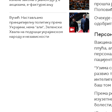
прошла ј
акцизама, е-фактурисању
Поповић
Очекује
Вучић: Настављамо
принципијелну политику према
одобрит
Украјини, нема "али"; Зеленски:
Хвала на подршци украјинском
Персон
народу и независности
Вакцина 
плућа, а
персонал
пацијент
"Узима с
развио 
интелиге
баш том 
Према ре
изузетне
болести,