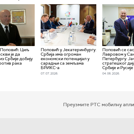
 Поповић: Циљ
Поповић у Јекатеринбургу:
Поповић се сас
скви је да
Србија има огроман
Лавровом у Са
из Србије добију
економски потенцијал у
Петербургу: Ј
ротив рака
сарадњи са земљама
стратешког диј
БРИКС-а
Србије и Русије
07. 07. 2026.
04. 06. 2026.
Преузмите РТС мобилну апли