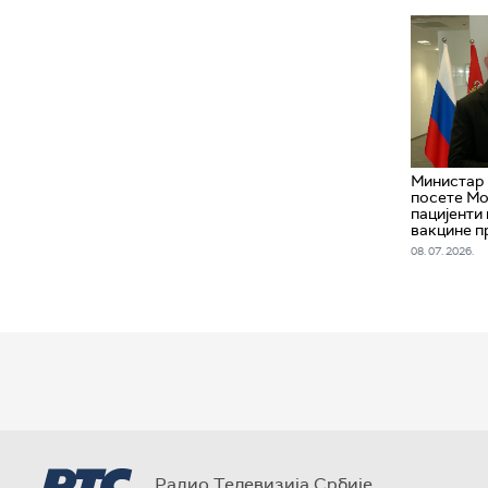
Министар
посете Мо
пацијенти 
вакцине п
08. 07. 2026.
Радио Телевизија Србије