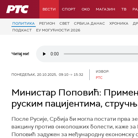
РТС
ВЕСТИ
СПОРТ
OKO
МАГАЗИН
ТВ
Р
ПОЛИТИКА
РЕГИОН
СВЕТ
СРБИЈА ДАНАС
ХРОНИКА
Д
ПОДКАСТ
ЕУ МОГУЋНОСТИ 2026
Читај ми!
ИЗВОР:
ПОНЕДЕЉАК, 20.10.2025, 09:10 -> 15:32
РТС
Министар Поповић: Примена
руским пацијентима, стручњ
После Русије, Србија би могла постати прва з
вакцину против онколошких болести, каже за
Поповић задужен за међународну економску с