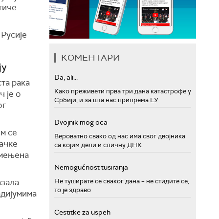
тиче
 Русије
КОМЕНТАРИ
ју
Da, ali...
та рака
Како преживети прва три дана катастрофе у
ч је о
Србији, и за шта нас припрема ЕУ
ог
Dvojnik mog oca
ем се
Вероватно свако од нас има свог двојника
тачке
са којим дели и сличну ДНК
амењена
Nemogućnost tusiranja
азала
Не туширате се сваког дана – не стидите се,
то је здраво
адијумима
Cestitke za uspeh