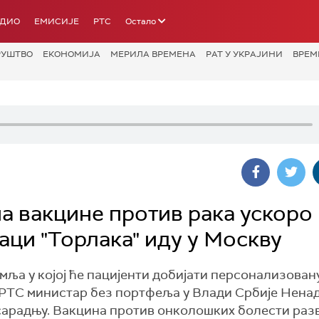
АДИО
ЕМИСИЈЕ
РТС
Остало
РУШТВО
ЕКОНОМИЈА
МЕРИЛА ВРЕМЕНА
РАТ У УКРАЈИНИ
ВРЕМ
 вакцине против рака ускоро 
аци "Торлака" иду у Москву
емља у којој ће пацијенти добијати персонализова
 РТС министар без портфеља у Влади Србије Нена
арадњу. Вакцина против онколошких болести разв