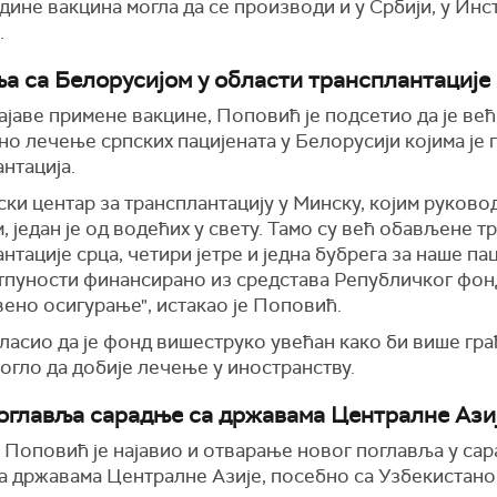
дине вакцина могла да се производи и у Србији, у Инс
.
а са Белорусијом у области трансплантације
јаве примене вакцине, Поповић је подсетио да је већ
о лечење српских пацијената у Белорусији којима је
нтација.
ки центар за трансплантацију у Минску, којим руково
, један је од водећих у свету. Тамо су већ обављене т
нтације срца, четири јетре и једна бубрега за наше пац
отпуности финансирано из средстава Републичког фон
ено осигурање", истакао је Поповић.
гласио да је фонд вишеструко увећан како би више гр
огло да добије лечење у иностранству.
оглавља сарадње са државама Централне Ази
, Поповић је најавио и отварање новог поглавља у са
са државама Централне Азије, посебно са Узбекистано