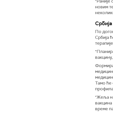
"Раније 
новим те
неколик
Србија 
По дого
Србија ћ
терапије
"Планира
вакцину,
Формиран
медицинс
медицин
Тамо ће
профила
"Жеља на
вакцина 
време па