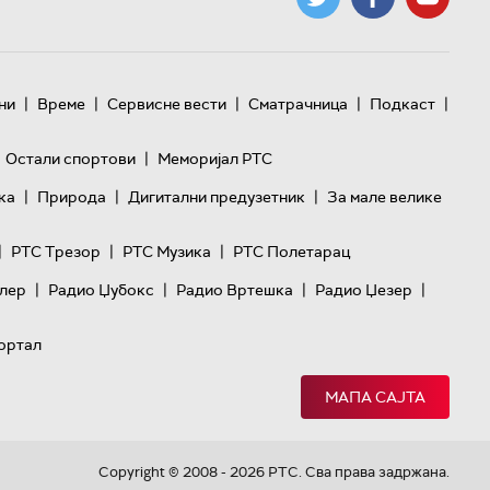
|
|
|
|
|
ни
Време
Сервисне вести
Сматрачница
Подкаст
|
Остали спортови
Меморијал РТС
|
|
|
ка
Природа
Дигитални предузетник
За мале велике
|
|
|
РТС Трезор
РТС Музика
РТС Полетарац
|
|
|
|
лер
Радио Џубокс
Радио Вртешка
Радио Џезер
ортал
МАПА САЈТА
Copyright © 2008 - 2026 РТС. Сва права задржана.