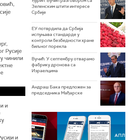
Ђурић: Вучић разговором са
овић,
Зеленским штити интересе
сије
Србије
ЕУ потврдила да Србија
испуњава стандарде у
контроли безбедности хране
рг,
биљног порекла
ог Русије
су чинили
Вучић: У септембру отварамо
ектне
фабрику дронова са
Израелцима
је
Андраш Бакa предложен за
председника Мађарске
и и
е
ку
усији и