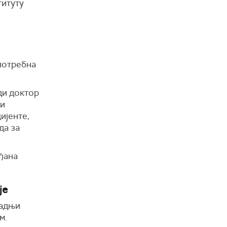
титуту
 потребна
ди доктор
ри
ијенте,
да за
ађана
је
радњи
м.