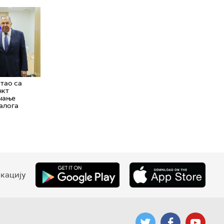
тао са
нкт
ачање
алога
кацију