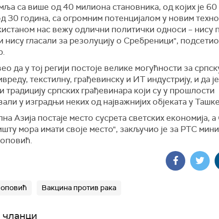
емља са више од 40 милиона становника, од којих је 60
д 30 година, са огромним потенцијалом у новим техно
кистаном нас вежу одлични политички односи – нису 
 нису гласали за резолуцију о Сребреници", подсетио
р.
вео да у тој регији постоје велике могућности за српск
реду, текстилну, грађевинску и ИТ индустрију, и да ј
 традицију српских грађевинара који су у прошлости
али у изградњи неких од најважнијих објеката у Ташке
на Азија постаје место сусрета светских економија, а 
шту мора имати своје место", закључио је за РТС мин
оповић.
Поповић
Вакцина против рака
 чланци