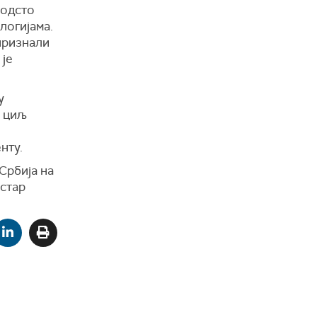
 одсто
логијама.
признали
 је
у
е циљ
нту.
Србија на
истар