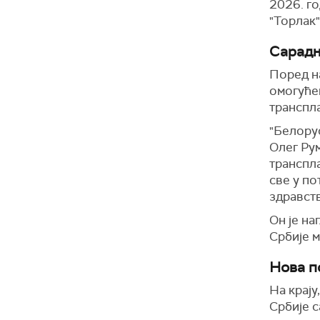
2026. го
"Торлак"
Сарадњ
Поред на
омогућен
транспла
"Белорус
Олег Рум
транспла
све у п
здравств
Он је на
Србије м
Нова п
На крају
Србије 