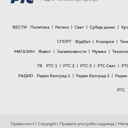
|
|
|
|
ВЕСТИ
Политика
Регион
Свет
Србија данас
Хр
|
|
СПОРТ
Фудбал
Кошарка
Тен
|
|
|
МАГАЗИН
Живот
Занимљивости
Музика
Техноло
|
|
|
|
ТВ
РТС 1
РТС 2
РТС 3
РТС Свет
РТ
|
|
РАДИО
Радио Београд 1
Радио Београд 2
Радио
РТС
Приватност
Copyright
Правила употребе садржаја
Мапа
|
|
|