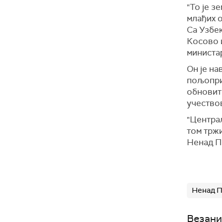
"То је з
млађих о
Са Узбе
Косово и
министа
Он је на
пољоприв
обновити
учествов
"Централ
том тржи
Ненад П
Ненад 
Везани