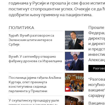
годинама у Русији и прошла је све фазе испит
постигнут стопроцентни успех. Очекује се да
одобрити њену примену на пацијентима.
ПОЛИТИКА
Прошле 
Федерац
Ђурић: Вучић разговором са
директор
Зеленским штити интересе
и директ
Србије
и предс
инвестиц
Вучић: У септембру отварамо
Алексан
фабрику дронова са Израелцима
Разгов
Посланица јајима гађала Аљбина
"Разгова
Куртија, опет прекинута
могућно
конститутивна седница
вакцине"
парламента у Приштини
сарадњу
У скупштинску процедуру ушле
Вакцина 
измене закона о јавном дугу, е-