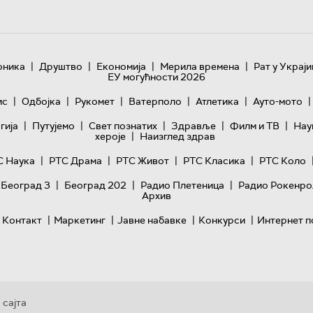
|
|
|
|
оника
Друштво
Економија
Мерила времена
Рат у Украји
ЕУ могућности 2026
|
|
|
|
|
|
ис
Одбојка
Рукомет
Ватерполо
Атлетика
Ауто-мото
|
|
|
|
|
гијa
Путујемо
Свет познатих
Здравље
Филм и ТВ
Нау
|
хероје
Наизглед здрав
|
|
|
|
С Наука
РТС Драма
РТС Живот
РТС Класика
РТС Коло
|
|
|
 Београд 3
Београд 202
Радио Плетеница
Радио Рокенро
Архив
|
|
|
|
Контакт
Маркетинг
Јавне набавке
Конкурси
Интернет п
 сајта