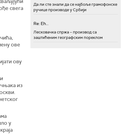
ахваљујући
Да ли сте знали да се најбоље грамофонске
ође свега
ручице производе у Србији
Re: Eh...
Лесковачка спржа – производ са
чића,
заштићеним географским пореклом
мену ове
ијати ову
 и
учњака из
оскви.
нетског
ама
ило у
краја