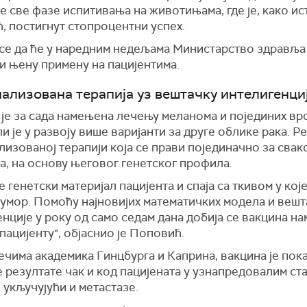
е све фазе испитивања на животињама, где је, како ис
, постигнут стопpоцентни успех.
 се да ће у наредним недељама Министарство здравља
и њену примену на пацијентима.
ализована терапија уз вештачку интелигенци
је за сада намењена лечењу меланома и појединих врс
ли је у развоју више варијанти за друге облике рака. Ре
изованој терапији која се прави појединачно за свак
а, на основу његовог генетског профила.
е генетски материјал пацијента и спаја са ткивом у кој
тумор. Помоћу најновијих математичких модела и веш
нције у року од само седам дана добија се вакцина н
пацијенту", објаснио је Поповић.
чима академика Гинцбурга и Каприна, вакцина је пок
 резултате чак и код пацијената у узнапредовалим ст
 укључујући и метастазе.