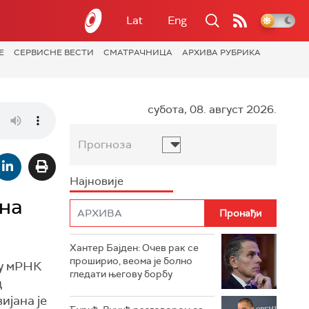
Lat
Eng
Е
СЕРВИСНЕ ВЕСТИ
СМАТРАЧНИЦА
АРХИВА РУБРИКА
субота, 08. август 2026.
Прогноза
Најновије
на
Хантер Бајден: Очев рак се
проширио, веома је болно
ну мРНК
гледати његову борбу
д
ијана је