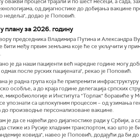
су овакви процеси трајали и по шест месеци, а сада, з
хнологијама, од дијагностике до добијања вакцине пр
о недеља", додао је Поповић.
у плану за 2026. годину
вору председника Владимира Путина и Александра Ву
е бити међу првим земљама које ће се укључити у при
.
но је да наши пацијенти већ наредне године могу доб
 одмах после руских пацијената", рекао је Поповић.
а је радна група која ће припремити инфраструктуру
ко особље, а до краја године делегација српских стр
е, микробиологије и Института "Торлак" боравиће у М
 се упознати са целокупним процесом – од узимања ге
 до производње персонализоване вакцине.
м је да се највећи део дијагностике ради у Србији, а с
да стиже из Русије хладним транспортом, као што је б
ндемије ковида", навео је Поповић, додајући да би до 