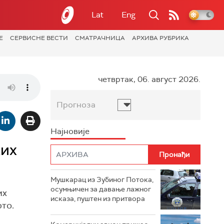
Lat
Eng
Е
СЕРВИСНЕ ВЕСТИ
СМАТРАЧНИЦА
АРХИВА РУБРИКА
четвртак, 06. август 2026.
Прогноза
Најновије
ких
Мушкарац из Зубиног Потока,
осумњичен за давање лажног
их
исказа, пуштен из притвора
то.