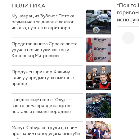
ПОЛИТИКА
"Пошто 
горивом,
Мушкарац из Зубиног Потока,
испоруке
осумњичен за давање лажног
исказа, пуштен из притвора
Представницима Српске листе
уручен позив тужилаштва у
Косовској Митровици
Продужен притвор Хашиму
Тачију у предмету за ометање
правде
Три деценије после "Олује“ –
зашто нема правде за жртве,
нестале и њихове породице
Мацут: Србија се труди да свим
прогнаним породицама омогући