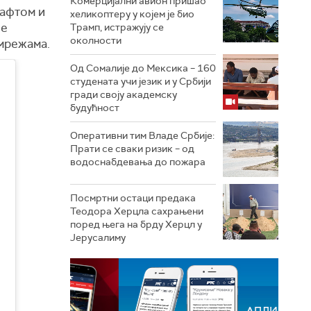
Комерцијални авион пришао
нафтом и
хеликоптеру у којем је био
не
Трамп, истражују се
околности
 мрежама.
Од Сомалије до Мексика – 160
студената учи језик и у Србији
гради своју академску
будућност
Оперативни тим Владе Србије:
Прати се сваки ризик – од
водоснабдевања до пожара
Посмртни остаци предака
Теодора Херцла сахрањени
поред њега на брду Херцл у
Јерусалиму