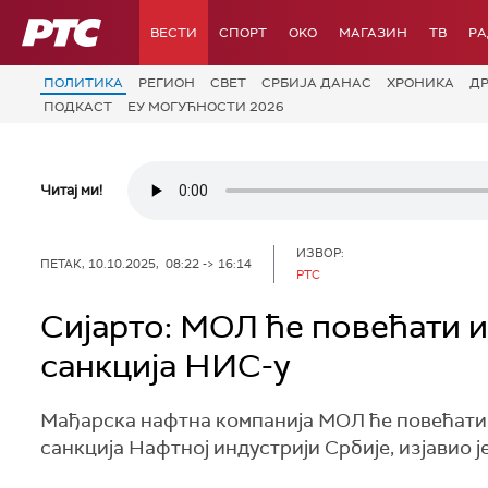
РТС
ВЕСТИ
СПОРТ
OKO
МАГАЗИН
ТВ
Р
ПОЛИТИКА
РЕГИОН
СВЕТ
СРБИЈА ДАНАС
ХРОНИКА
Д
ПОДКАСТ
ЕУ МОГУЋНОСТИ 2026
Читај ми!
ИЗВОР:
ПЕТАК, 10.10.2025, 08:22 -> 16:14
РТС
Сијарто: МОЛ ће повећати 
санкција НИС-у
Мађарска нафтна компанија МОЛ ће повећати 
санкција Нафтној индустрији Србије, изјавио 