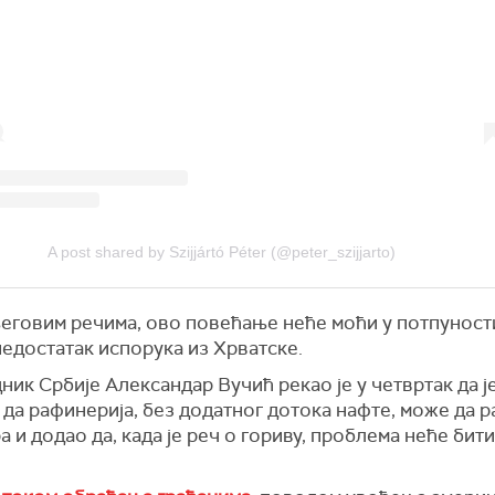
A post shared by Szijjártó Péter (@peter_szijjarto)
еговим речима, ово повећање неће моћи у потпуност
едостатак испорука из Хрватске.
ик Србије Александар Вучић рекао је у четвртак да ј
да рафинерија, без додатног дотока нафте, може да ра
 и додао да, када је реч о гориву, проблема неће бит