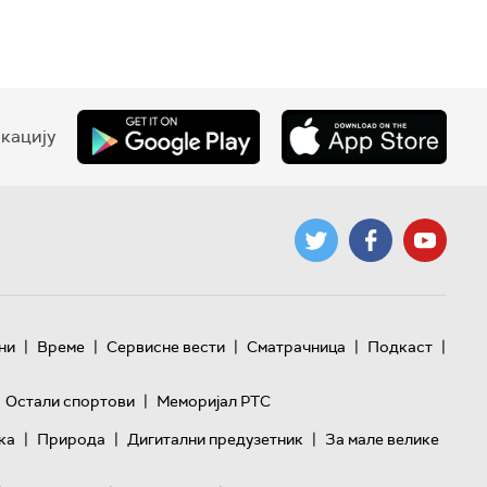
кацију
|
|
|
|
|
ни
Време
Сервисне вести
Сматрачница
Подкаст
|
Остали спортови
Меморијал РТС
|
|
|
ка
Природа
Дигитални предузетник
За мале велике