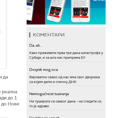
КОМЕНТАРИ
Da, ali...
Како преживети прва три дана катастрофе у
Србији, и за шта нас припрема ЕУ
Dvojnik mog oca
и да
Вероватно свако од нас има свог двојника
са којим дели и сличну ДНК
е реална
Nemogućnost tusiranja
ди до 1.
Не туширате се сваког дана – не стидите се,
и до Нове
то је здраво