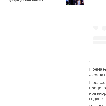
добре услове живота
Према њ
замени н
Председн
процена 
новембра
године.