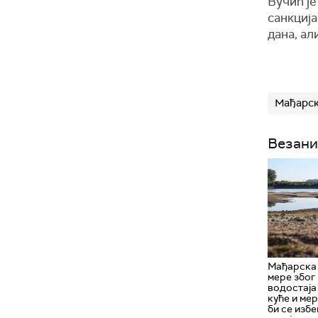
Вучић ј
санкција
дана, ал
Мађарс
Везани
Мађарска
мере због
водостаја
куће и ме
би се избе