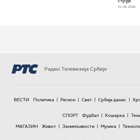
струје
01. 08. 2026.
Радио Телевизија Србије
|
|
|
|
ВЕСТИ
Политика
Регион
Свет
Србија данас
Хр
|
|
СПОРТ
Фудбал
Кошарка
Тен
|
|
|
МАГАЗИН
Живот
Занимљивости
Музика
Техноло