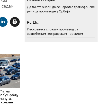
чких
Cestitke za uspeh
и седам
Да ли сте знали да се најбоље грамофонске
ручице производе у Србији
Re: Eh...
Лесковачка спржа – производ са
заштићеним географским пореклом
ћај на
аз у Србију
минута,
е колоне