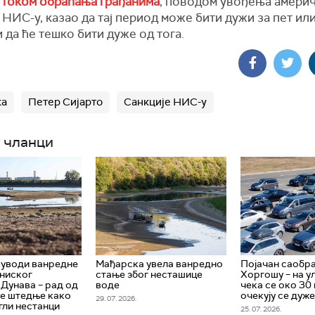
е
током обраћања грађанима
, поводом увођења амери
 НИС-у, казао да тај период може бити дужи за пет ил
и да ће тешко бити дуже од тога.
ка
Петер Сијарто
Санкције НИС-у
 чланци
 уводи ванредне
Мађарска увела ванредно
Појачан саобра
 ниског
стање због несташице
Хоргошу – на ул
 Дунава – рад од
воде
чека се око 30 
ре штедње како
очекују се дуж
29. 07. 2026.
гли нестанци
25. 07. 2026.