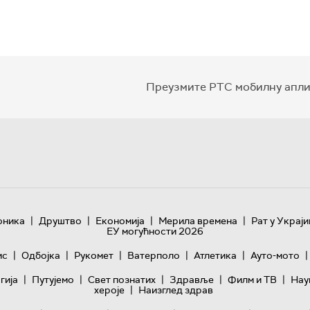
Преузмите РТС мобилну апли
|
|
|
|
оника
Друштво
Економија
Мерила времена
Рат у Украји
ЕУ могућности 2026
|
|
|
|
|
|
ис
Одбојка
Рукомет
Ватерполо
Атлетика
Ауто-мото
|
|
|
|
|
гијa
Путујемо
Свет познатих
Здравље
Филм и ТВ
Нау
|
хероје
Наизглед здрав