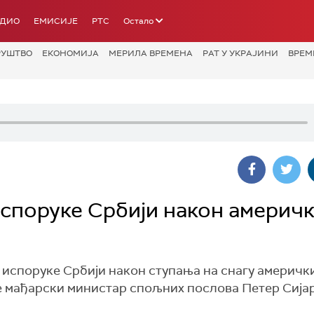
АДИО
ЕМИСИЈЕ
РТС
Остало
РУШТВО
ЕКОНОМИЈА
МЕРИЛА ВРЕМЕНА
РАТ У УКРАЈИНИ
ВРЕМ
испоруке Србији након америч
испоруке Србији након ступања на снагу америчк
је мађарски министар спољних послова Петер Сијар