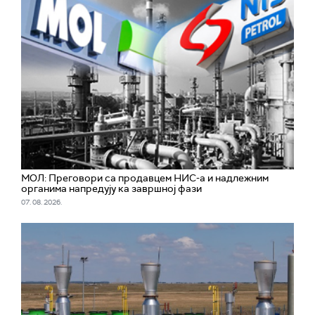
МОЛ: Преговори са продавцем НИС-а и надлежним
органима напредују ка завршној фази
07. 08. 2026.