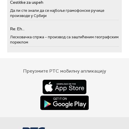
Cestitke za uspeh
Да ли сте знали да се најбоље грамофонске ручице
производе у Србији
Re: Eh...
Лесковачка спржа – производ са заштићеним географским
пореклом
Преузмите РТС мобилну апликацију