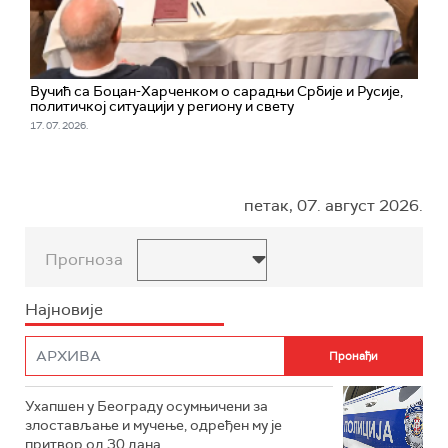
Вучић са Боцан-Харченком о сарадњи Србије и Русије,
политичкој ситуацији у региону и свету
17. 07. 2026.
петак, 07. август 2026.
Прогноза
Најновије
Ухапшен у Београду осумњичени за
злостављање и мучење, одређен му је
притвор од 30 дана