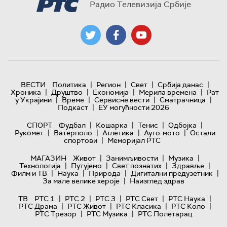
Радио Телевизија Србије
|
|
|
|
ВЕСТИ
Политика
Регион
Свет
Србија данас
|
|
|
|
Хроника
Друштво
Економија
Мерила времена
Рат
|
|
|
|
у Украјини
Време
Сервисне вести
Сматрачница
|
Подкаст
ЕУ могућности 2026
|
|
|
|
СПОРТ
Фудбал
Кошарка
Тенис
Одбојка
|
|
|
|
Рукомет
Ватерполо
Атлетика
Ауто-мото
Остали
|
спортови
Меморијал РТС
|
|
|
МАГАЗИН
Живот
Занимљивости
Музика
|
|
|
|
Технологијa
Путујемо
Свет познатих
Здравље
|
|
|
|
Филм и ТВ
Наука
Природа
Дигитални предузетник
|
За мале велике хероје
Наизглед здрав
|
|
|
|
|
ТВ
РТС 1
РТС 2
РТС 3
РТС Свет
РТС Наука
|
|
|
|
РТС Драма
РТС Живот
РТС Класика
РТС Коло
|
|
РТС Трезор
РТС Музика
РТС Полетарац