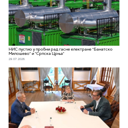
НИС пустио у пробни рад гасне електране "Банатско
Милошево" и "Српска Црња"
29. 07. 2026.