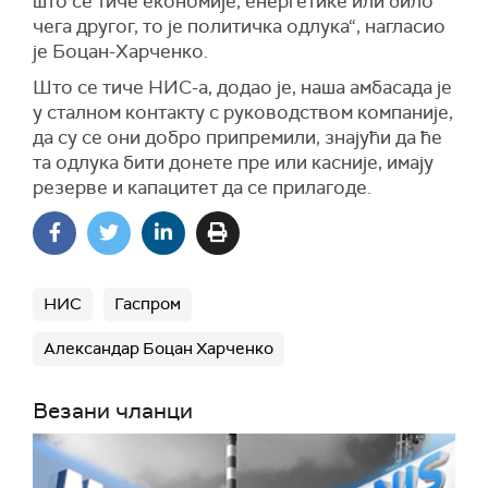
што се тиче економије, енергетике или било
чега другог, то је политичка одлука“, нагласио
је Боцан-Харченко.
Што се тиче НИС-а, додао је, наша амбасада је
у сталном контакту с руководством компаније,
да су се они добро припремили, знајући да ће
та одлука бити донете пре или касније, имају
резерве и капацитет да се прилагоде.
НИС
Гаспром
Александар Боцан Харченко
Везани чланци