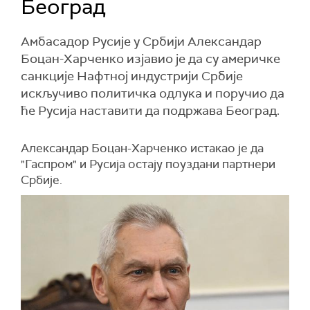
Београд
Амбасадор Русије у Србији Александар
Боцан-Харченко изјавио је да су америчке
санкције Нафтној индустрији Србије
искључиво политичка одлука и поручио да
ће Русија наставити да подржава Београд.
Александар Боцан-Харченко истакао је да
"Гаспром" и Русија остају поуздани партнери
Србије.