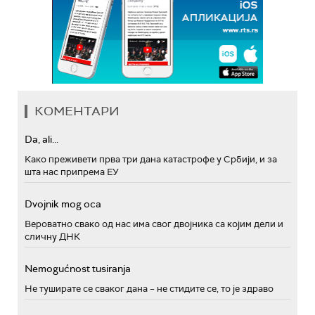
КОМЕНТАРИ
Da, ali...
Како преживети прва три дана катастрофе у Србији, и за
шта нас припрема ЕУ
Dvojnik mog oca
Вероватно свако од нас има свог двојника са којим дели и
сличну ДНК
Nemogućnost tusiranja
Не туширате се сваког дана – не стидите се, то је здраво